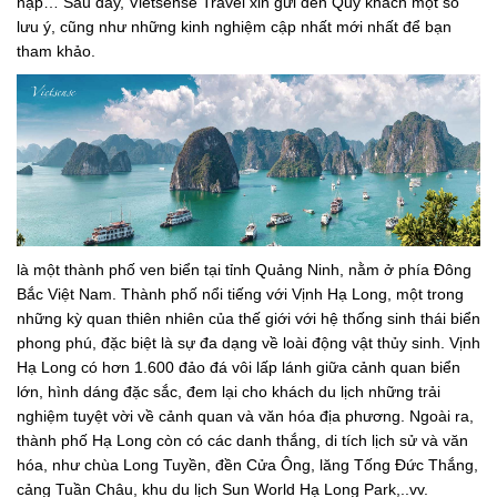
nập… Sau đây, Vietsense Travel xin gửi đến Quý khách một số
lưu ý, cũng như những kinh nghiệm cập nhất mới nhất để bạn
tham khảo.
là một thành phố ven biển tại tỉnh Quảng Ninh, nằm ở phía Đông
Bắc Việt Nam. Thành phố nổi tiếng với Vịnh Hạ Long, một trong
những kỳ quan thiên nhiên của thế giới với hệ thống sinh thái biển
phong phú, đặc biệt là sự đa dạng về loài động vật thủy sinh. Vịnh
Hạ Long có hơn 1.600 đảo đá vôi lấp lánh giữa cảnh quan biển
lớn, hình dáng đặc sắc, đem lại cho khách du lịch những trải
nghiệm tuyệt vời về cảnh quan và văn hóa địa phương. Ngoài ra,
thành phố Hạ Long còn có các danh thắng, di tích lịch sử và văn
hóa, như chùa Long Tuyền, đền Cửa Ông, lăng Tống Đức Thắng,
cảng Tuần Châu, khu du lịch Sun World Hạ Long Park,..vv.