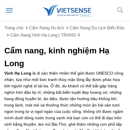
Trang chủ
Cẩm Nang Du lịch
Cẩm Nang Du Lịch Biển Đảo
Cẩm Nang Vịnh Hạ Long | TRANG 4
Cẩm nang, kinh nghiệm Hạ
Long
Vịnh Hạ Long
là di sản thiên nhiên thế giới được UNESCO công
nhận, tựa như một bức tranh thủy mặc lộng lẫy được phác họa
bởi người nghệ sĩ tài ba. Ở đó, du khách có thể bắt gặp hàng
nghìn hòn đảo kỳ vĩ, những bãi biển tuyệt đẹp hoang sơ, những
hang động huyền bí, ảo diệu, được tận hưởng bầu không khí
trong lành, mát mẻ và thưởng thức những món ăn hải sản tươi
ngon trong tư vị ngọt ngào của cuộc sống. không chỉ được ngâm
mình dưới dòng nước trong xanh mà bạn còn có thể đi dạo trên
vịnh bằng thuyền, leo núi Bài Thơ, ghé thăm những con phố tấp