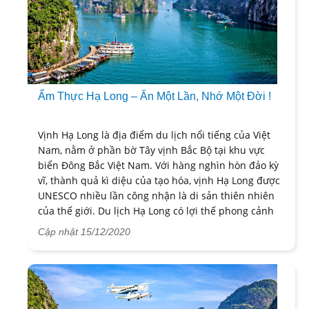
Ẩm Thực Hạ Long – Ăn Một Lần, Nhớ Một Đời !
Vịnh Hạ Long là địa điểm du lịch nổi tiếng của Việt
Nam, nằm ở phần bờ Tây vịnh Bắc Bộ tại khu vực
biển Đông Bắc Việt Nam. Với hàng nghìn hòn đảo kỳ
vĩ, thành quả kì diệu của tạo hóa, vịnh Hạ Long được
UNESCO nhiều lần công nhận là di sản thiên nhiên
của thế giới. Du lịch Hạ Long có lợi thế phong cảnh
tuyệt đẹp, hấp dẫn với du khách trong nước và quốc
Cập nhật 15/12/2020
tế.