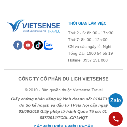
Lan xinh đẹp. Cùng nhìn lại những hình ảnh đẹp nhất
của đoàn được hướng dẫn viên chuyên nghiệp của
VietSense ghi lại trong thời gian vừa qua.
THỜI GIAN LÀM VIỆC
Thứ 2 - 6: 8h:00 - 17h:30
Thứ 7: 8h:00 - 12h:00
CN và các ngày lễ: Nghỉ
Tổng Đài: 1900 54 55 19
Hotline: 0937 191 888
CÔNG TY CỔ PHẦN DU LỊCH VIETSENSE
© 2010 - Bản quyền thuộc Vietsense Travel
Giấy chứng nhận đăng ký kinh doanh số: 0104731205
do Sở kế hoạch và đầu tư TP Hà Nội cấp ngày
03/06/2010 Giấy phép lữ hành Quốc Tế số: 01-
687/2014/TCDL-GP LHQT
CÁC ĐIỀU KIỆN & ĐIỀU KHOẢN