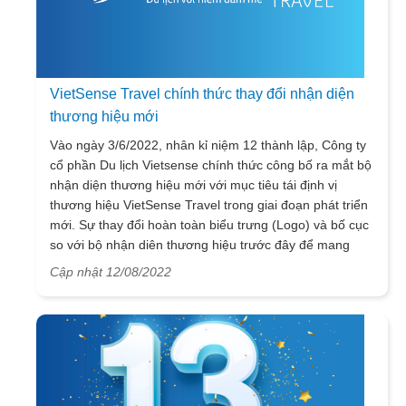
VietSense Travel chính thức thay đổi nhận diện
thương hiệu mới
Vào ngày 3/6/2022, nhân kỉ niệm 12 thành lập, Công ty
cổ phần Du lịch Vietsense chính thức công bố ra mắt bộ
nhận diện thương hiệu mới với mục tiêu tái định vị
thương hiệu VietSense Travel trong giai đoạn phát triển
mới. Sự thay đổi hoàn toàn biểu trưng (Logo) và bố cục
so với bộ nhận diên thương hiệu trước đây để mang
đến năng lượng, khát vọng mới phù hợp với xu hướng
Cập nhật 12/08/2022
toàn cầu hoá hiện nay. Điều này càng cần thiết khi Công
ty mong muốn định vị lại thương hiệu, xây dựng hình
ảnh năng động, trẻ trung, sáng tạo và không ngừng
phát triển sau ảnh hưởng của dịch Covid-19.