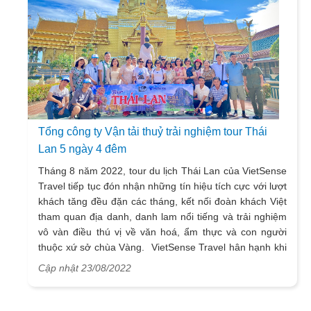
Tổng công ty Vận tải thuỷ trải nghiệm tour Thái
Lan 5 ngày 4 đêm
Tháng 8 năm 2022, tour du lịch Thái Lan của VietSense
Travel tiếp tục đón nhận những tín hiệu tích cực với lượt
khách tăng đều đặn các tháng, kết nối đoàn khách Việt
tham quan địa danh, danh lam nổi tiếng và trải nghiệm
vô vàn điều thú vị về văn hoá, ẩm thực và con người
thuộc xứ sở chùa Vàng. VietSense Travel hân hạnh khi
có cơ hội đồng hành cùng đội ngũ nhân viên của Tổng
Cập nhật 23/08/2022
công ty Vận tải thuỷ đến từ Hà Nội, trong hành trình 5
ngày 4 đêm, thành công mang lại một kỳ nghỉ ý nghĩa,
gắn kết tinh thần đoàn kết và ngắm nhìn đất nước Thái