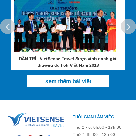
Phố cổ là một đô thị cổ nằm ven con sông Hoài thuộc vùng đồng
bằng ven biển ở tỉnh Quảng Nam. Nơi đây được biết tới giống
như một vùng đất mà dòng chảy của thời gian chẳng thể nào xóa
nhòa đi được những đường nét kiến trúc cổ xưa đã tồn tại qua
biết bao nhiêu thế hệ đời người. Chỉ gói gọn trong khuôn viên có
DÂN TRÍ | VietSense Travel được vinh danh giải
diện tích khoảng chừng 2km2, mang theo một địa thế đặc biệt
thưởng du lịch Việt Nam 2018
với dạng kiến trúc theo kiểu bàn cờ đặc trưng cùng với những con
đường ngắn, hẹp, chạy quanh co. Thế nhưng 2km2 ấy cũng đủ
khắc ghi dấu ấn đậm nét trong lòng người lữ khách bởi hàng loạt
Xem thêm bài viết
những ngôi nhà cổ, những câu chuyện thú vị về nét đẹp văn hóa
nơi đây. Theo thống kê, toàn khu du lịch có tới 1360 di tích, trong
đó bao gồm hơn một ngàn ngôi nhà cổ, 11 giếng nước cổ, 38 nhà
thờ tổ, 19 ngôi chùa, 43 miếu thờ thần...và đặc biệt là một cây
cầu nổi tiếng.
THỜI GIAN LÀM VIỆC
Thứ 2 - 6: 8h:00 - 17h:30
Thứ 7: 8h:00 - 12h:00