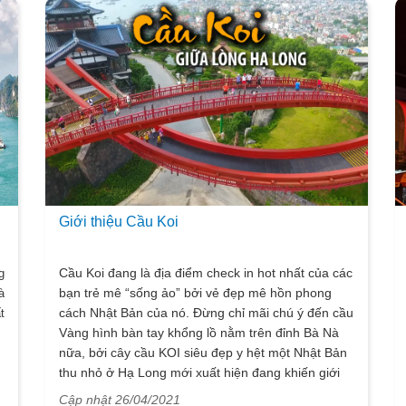
xem nơi này có gì thú vị và hấp dẫn bạn nhé!
Giới thiệu Cầu Koi
Cầu Koi đang là địa điểm check in hot nhất của các
g
bạn trẻ mê “sống ảo” bởi vẻ đẹp mê hồn phong
à
cách Nhật Bản của nó. Đừng chỉ mãi chú ý đến cầu
t
Vàng hình bàn tay khổng lồ nằm trên đỉnh Bà Nà
nữa, bởi cây cầu KOI siêu đẹp y hệt một Nhật Bản
thu nhỏ ở Hạ Long mới xuất hiện đang khiến giới
trẻ mê đắm mê đuối đây này bạn ơi.
Cập nhật 26/04/2021