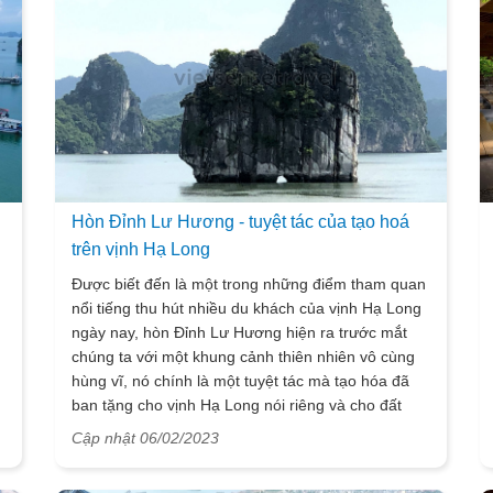
Hòn Đỉnh Lư Hương - tuyệt tác của tạo hoá
trên vịnh Hạ Long
Được biết đến là một trong những điểm tham quan
nổi tiếng thu hút nhiều du khách của vịnh Hạ Long
n
ngày nay, hòn Đỉnh Lư Hương hiện ra trước mắt
chúng ta với một khung cảnh thiên nhiên vô cùng
hùng vĩ, nó chính là một tuyệt tác mà tạo hóa đã
ban tặng cho vịnh Hạ Long nói riêng và cho đất
nước ta nói chung, là một trong những điểm đến
Cập nhật 06/02/2023
du lịch Hạ Long mà du khách nên đặt chân đến ít
nhất một lần. Hãy cùng Vietsense travel tìm hiểu