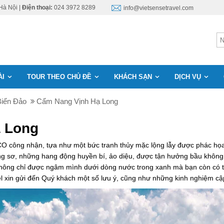
Hà Nội |
Điện thoại:
024 3972 8289
info@vietsensetravel.com
ÀI
TOUR THEO CHỦ ĐỀ
KHÁCH SẠN
DỊCH VỤ
Biển Đảo
Cẩm Nang Vịnh Hạ Long
ạ Long
CO công nhận, tựa như một bức tranh thủy mặc lộng lẫy được phác họa 
ang sơ, những hang động huyền bí, ảo diệu, được tận hưởng bầu khôn
 không chỉ được ngâm mình dưới dòng nước trong xanh mà bạn còn có th
 xin gửi đến Quý khách một số lưu ý, cũng như những kinh nghiệm cậ