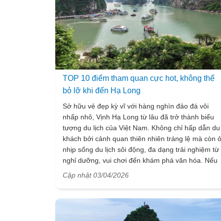
TOP 10 điểm tham quan cực hot, không thể
bỏ lỡ khi đến Hạ Long
Sở hữu vẻ đẹp kỳ vĩ với hàng nghìn đảo đá vôi
nhấp nhô, Vịnh Hạ Long từ lâu đã trở thành biểu
tượng du lịch của Việt Nam. Không chỉ hấp dẫn du
khách bởi cảnh quan thiên nhiên tráng lệ mà còn 
nhịp sống du lịch sôi động, đa dạng trải nghiệm từ
nghỉ dưỡng, vui chơi đến khám phá văn hóa. Nếu
đang lên kế hoạch cho chuyến đi sắp tới, đừng bỏ
Cập nhật 03/04/2026
lỡ list 10 điểm tham quan cực hot dưới đây để
hành trình khám phá Hạ Long thêm trọn vẹn.