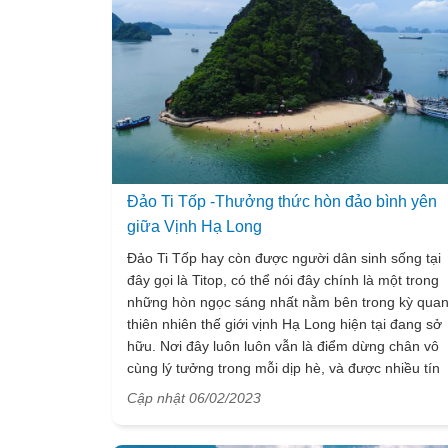
Đảo Ti Tốp -Thưởng thức hòn đảo bình yên
giữa Vịnh Hạ Long
Đảo Ti Tốp hay còn được người dân sinh sống tại
đây gọi là Titop, có thể nói đây chính là một trong
những hòn ngọc sáng nhất nằm bên trong kỳ qua
thiên nhiên thế giới vịnh Hạ Long hiện tại đang sở
hữu. Nơi đây luôn luôn vẫn là điểm dừng chân vô
cùng lý tưởng trong mỗi dịp hè, và được nhiều tín
đồ có niềm đam mê xê dịch check-in mỗi khi tới
Cập nhật 06/02/2023
thăm vịnh xinh đẹp này. Đảo Ti Tốp có gì mà hấp
dẫn mọi người đến khám phá đến vậy? Cùng