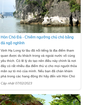
Hòn Chó Đá - Chiêm ngưỡng chú chó bằng
đá ngộ nghĩnh
Vịnh Hạ Long từ lâu đã nổi tiếng là địa điểm tham
quan được du khách trong và ngoài nước vô cùng
yêu thích. Có lẽ lý do tạo nên điều này chính là nơi
đây có rất nhiều địa điểm thú vị cho mọi người thỏa
mãn sự tò mò của mình. Nếu bạn đã chán khám
phá trong các hang động thì hãy đến với Hòn Chó
Đá xem thử. Vietsense travel chắc chắn rằng đây
Cập nhật 07/02/2023
sẽ là một trải nghiệm “có một không hai” cho bạn
đấy nhé!