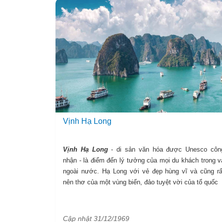
Vietsense travel đi tìm hiểu và “giải mã” sức hút vô
cực ấy nhé!
Vịnh Hạ Long
Vịnh Hạ Long
- di sản văn hóa được Unesco côn
nhận - là điểm đến lý tưởng của mọi du khách trong v
ngoài nước. Hạ Long với vẻ đẹp hùng vĩ và cũng rấ
nên thơ của một vùng biển, đảo tuyệt vời của tổ quốc
Cập nhật 31/12/1969