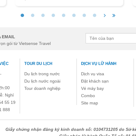
 EMAIL
rọn gói từ Vietsense Travel
VIỆC
TOUR DU LỊCH
DỊCH VỤ LỮ HÀNH
-
Du lịch trong nước
Dịch vụ visa
Du lịch nước ngoài
Đặt khách sạn
2h:00
Tour doanh nghiệp
Vé máy bay
ễ: Nghỉ
Combo
54 55 19
Site map
1 888
Giấy chứng nhận đăng ký kinh doanh số: 0104731205 do Sở kế