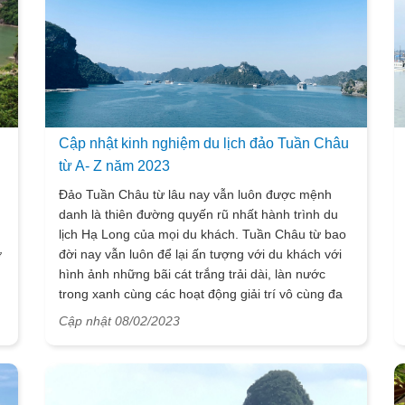
Cập nhật kinh nghiệm du lịch đảo Tuần Châu
từ A- Z năm 2023
Đảo Tuần Châu từ lâu nay vẫn luôn được mệnh
danh là thiên đường quyến rũ nhất hành trình du
lịch Hạ Long của mọi du khách. Tuần Châu từ bao
ở
đời nay vẫn luôn để lại ấn tượng với du khách với
hình ảnh những bãi cát trắng trải dài, làn nước
trong xanh cùng các hoạt động giải trí vô cùng đa
dạng và hiện đại bậc nhất khu vực miền Bắc. Nếu
Cập nhật 08/02/2023
du khách đang có dự định ghé thăm Tuần Châu thì
lưu ngay những kinh nghiệm du lịch đảo Tuần
Châu tự túc dưới đây cùng Vietsense travel thôi
bạn ơi!