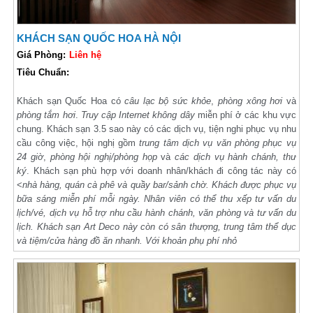
KHÁCH SẠN QUỐC HOA HÀ NỘI
Giá Phòng:
Liên hệ
Tiêu Chuẩn:
Khách sạn Quốc Hoa có
câu lạc bộ sức khỏe
,
phòng xông hơi
và
phòng tắm hơi
.
Truy cập Internet không dây
miễn phí ở các khu vực
chung. Khách sạn 3.5 sao này có các dịch vụ, tiện nghi phục vụ nhu
cầu công việc, hội nghị gồm
trung tâm dịch vụ văn phòng phục vụ
24 giờ
,
phòng hội nghị/phòng họp
và
các dịch vụ hành chánh, thư
ký
. Khách sạn phù hợp với doanh nhân/khách đi công tác này có
<
nhà hàng,
quán cà phê
và
quầy bar/sảnh chờ
. Khách được phục vụ
bữa sáng miễn phí
mỗi ngày. Nhân viên có thể thu xếp
tư vấn du
lịch/vé
,
dịch vụ hỗ trợ nhu cầu hành chánh, văn phòng
và
tư vấn du
lịch
. Khách sạn Art Deco này còn có
sân thượng
,
trung tâm thể dục
và
tiệm/cửa hàng đồ ăn nhanh
. Với khoản phụ phí nhỏ