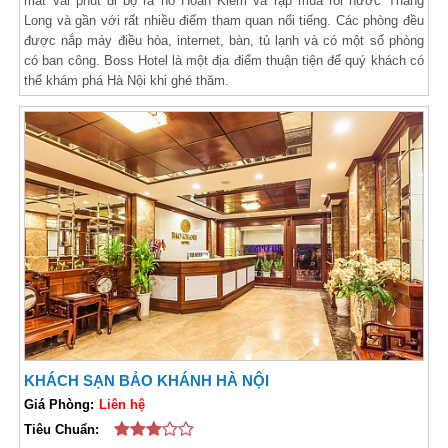
mất vài phút đi bộ ra hồ Hoàn Kiếm và rạp múa rối nước Thăng
Long và gần với rất nhiều điểm tham quan nổi tiếng. Các phòng đều
được nắp máy điều hòa, internet, bàn, tủ lạnh và có một số phòng
có ban công. Boss Hotel là một địa điểm thuận tiện để quý khách có
thể khám phá Hà Nội khi ghé thăm.
KHÁCH SẠN BẢO KHÁNH HÀ NỘI
Giá Phòng:
Liên hệ
Tiêu Chuẩn: