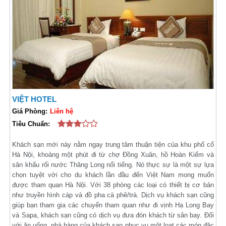
VIỆT HOTEL
Giá Phòng:
Liên hệ
Tiêu Chuẩn:
Khách sạn mới này nằm ngay trung tâm thuận tiện của khu phố cổ
Hà Nội, khoảng một phút đi từ chợ Đồng Xuân, hồ Hoàn Kiếm và
sân khấu rối nước Thăng Long nổi tiếng. Nó thực sự là một sự lựa
chọn tuyệt vời cho du khách lần đầu đến Việt Nam mong muốn
được tham quan Hà Nội. Với 38 phòng các loại có thiết bị cơ bản
như truyền hình cáp và đồ pha cà phê/trà. Dịch vụ khách sạn cũng
giúp bạn tham gia các chuyến tham quan như đi vịnh Hạ Long Bay
và Sapa, khách sạn cũng có dịch vụ đưa đón khách từ sân bay. Đối
với ăn uống, nhà hàng của khách sạn phục vụ một loạt các món đặc