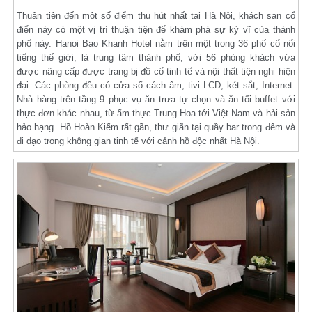
Thuận tiện đến một số điểm thu hút nhất tại Hà Nội, khách sạn cổ
điển này có một vị trí thuận tiện để khám phá sự kỳ vĩ của thành
phố này. Hanoi Bao Khanh Hotel nằm trên một trong 36 phố cổ nổi
tiếng thế giới, là trung tâm thành phố, với 56 phòng khách vừa
được nâng cấp được trang bị đồ cổ tinh tế và nội thất tiện nghi hiện
đại. Các phòng đều có cửa sổ cách âm, tivi LCD, két sắt, Internet.
Nhà hàng trên tầng 9 phục vụ ăn trưa tự chọn và ăn tối buffet với
thực đơn khác nhau, từ ẩm thực Trung Hoa tới Việt Nam và hải sản
hảo hạng. Hồ Hoàn Kiếm rất gần, thư giãn tại quầy bar trong đêm và
đi dạo trong không gian tinh tế với cảnh hồ độc nhất Hà Nội.