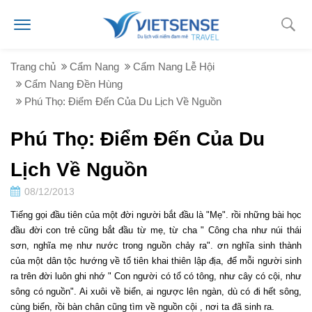
Trang chủ
Cẩm Nang
Cẩm Nang Lễ Hội
Cẩm Nang Đền Hùng
Phú Thọ: Điểm Đến Của Du Lịch Về Nguồn
Phú Thọ: Điểm Đến Của Du
Lịch Về Nguồn
08/12/2013
Tiếng gọi đầu tiên của một đời người bắt đầu là "Mẹ". rồi những bài học
đầu đời con trẻ cũng bắt đầu từ mẹ, từ cha " Công cha như núi thái
sơn, nghĩa mẹ như nước trong nguồn chảy ra". ơn nghĩa sinh thành
của một dân tộc hướng về tổ tiên khai thiên lập địa, để mỗi người sinh
ra trên đời luôn ghi nhớ " Con người có tổ có tông, như cây có cội, như
sông có nguồn". Ai xuôi về biển, ai ngược lên ngàn, dù có đi hết sông,
cùng biển, rồi bàn chân cũng tìm về nguồn cội , nơi ta đã sinh ra.