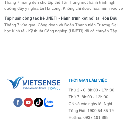
Hưng 2026
Tháng 7 mang đến cho tập thể Tân Hưng một hành trình nghỉ
động hơn trong lịch trình và chi phí. Cùng Vietsense Travel tham
dưỡng đầy ý nghĩa tại Hạ Long. Không chỉ được hòa mình vào vẻ
khảo bảng giá vé tham quan các điểm
du lịch Điện Biên
mới nhất
đẹp của di sản thiên nhiên thế giới, các thành viên còn có dịp gắn
năm 2026 ngay dưới đây.
Tập huấn công tác hè UNETI - Hành trình kết nối tại Hòn Dấu,
kết, sẻ chia và lưu giữ nhiều khoảnh khắc đáng nhớ. Hãy cùng
Đồ Sơn
Tháng 7 vừa qua, Công đoàn và Đoàn Thanh niên Trường Đại
nhìn lại chuyến đi ngập tràn niềm vui và những trải nghiệm khó
học Kinh tế - Kỹ thuật Công nghiệp (UNETI) đã có chuyến Tập
quên.
huấn công tác hè 2026 đầy ý nghĩa tại Hòn Dấu - Đồ Sơn. Không
chỉ là dịp nâng cao kỹ năng và chia sẻ kinh nghiệm công tác,
chương trình còn mang đến những hoạt động giao lưu sôi nổi,
góp phần gắn kết tập thể và lưu giữ nhiều kỷ niệm đáng nhớ.
THỜI GIAN LÀM VIỆC
Thứ 2 - 6: 8h:00 - 17h:30
Thứ 7: 8h:00 - 12h:00
CN và các ngày lễ: Nghỉ
Tổng Đài: 1900 54 55 19
Hotline: 0937 191 888