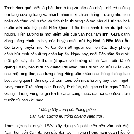
Tranh đoạt quả phết là phần hào hứng và hấp dẫn nhấp, chỉ có những
trai làng cường tráng và nhanh nhẹn mới chiến thắng. Tưởng nhớ tiền
nhân có công với nước và tinh thần thượng võ tạo nên giá trị văn hoá
muôn đời của hội phết Hiền Quan. Tiếp theo hành trình du lịch về
nguồn, Hiền Lương là một điểm đến của văn hoá tâm linh. Giữa cánh
đồng thẳng cánh cò bay của huyện miền
núi Hạ Hoà
là
Đền Mẫu Âu
Cơ
tương truyền mẹ Âu Cơ đem 50 người con lên đây thấy phong
cảnh hữu tình bèn dừng chân lập ấp. Ngày nay, ngôi Đền nằm ẩn dưới
một gốc cây đa cổ thụ, mặt quay về hướng chính Nam, bên tả có
giếng Loan
, bên hữu có
giếng Phượng
, phía trước có
núi Giác
đẹp
như một áng thư, sau lưng sông Hồng uốn khúc như Rồng thiêng bao
bọc; xung quanh đền cây cối xum xuê, bốn mùa hương bay thơm ngát.
Ngày mùng 7 tết hàng năm là ngày lễ chính, dân gian gọi là ngày " Tiên
Giáng". Trong vùng từ già tới trẻ ai ai cũng thuộc câu ca dao được lưu
truyền từ bao đời nay:
" Mồng bẩy trong tiết tháng giêng
Dân Hiền Lương lễ, trống chiêng vang trời".
Thực hiện nghị quyết TW5" xây dựng và phát triển nền văn hoá Việt
Nam tiên tiến đạm đà bản sắc dân tộc". Trong những năm qua nhiều lễ