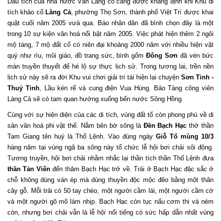
Dấu tích của nhà nước Văn Lang cổ càng được khẳng định khi Khu di
tích khảo cổ
Làng Cả
, phường Thọ Sơn, thành phố Việt Trì được khai
quật cuối năm 2005 vưà qua. Báo nhân dân đã bình chọn đây là một
trong 10 sự kiện văn hoá nổi bật năm 2005. Việc phát hiện thêm 2 ngôi
mộ táng, 7 mộ đất cổ có niên đại khoảng 2000 năm với nhiều hiện vật
quý như rìu, mũi giáo, đồ trang sức, bình gốm
Đông Sơn
đã vén bức
màn truyền thuyết để hé lộ sự thực lịch sử. Trong tương lai, trền nền
lịch sử này sẽ ra đời Khu vui chơi giải trí tái hiện lại chuyện
Sơn Tinh -
Thuỷ Tinh
, Lầu kén rể và cung điện Vua Hùng. Bảo Tàng công viên
Làng Cả sẽ có tam quan hướng xuống bến nước Sông Hồng.
Cùng với sự hiện diện của các di tích, vùng đất tổ còn phong phú về di
sản văn hoá phi vật thể. Nằm bên bờ sông là
Đền Bạch Hạc
thờ thần
Tam Giang tên huý là Thổ Lệnh. Vào đúng ngày
Giỗ Tổ
mùng 10/3
hàng năm tại vùng ngã ba sông này tổ chức lễ hội bơi chải sôi động.
Tương truyền, hội bơi chải nhằm nhắc lại thần tích thần Thổ Lệnh đưa
thần Tản Viên
đến thăm Bạch Hạc trở về. Trải ở Bạch Hạc đặc sắc ở
chỗ không dùng ván ép mà dùng thuyền độc mộc đẽo bằng một thân
cây gỗ. Mỗi trải có 50 tay chèo, một người cầm lái, một người cầm cờ
và một người gõ mõ làm nhịp. Bạch Hạc còn tục nấu cơm thi và ném
còn, nhưng bơi chải vẫn là lễ hội nổi tiếng có sức hấp dẫn nhất vùng