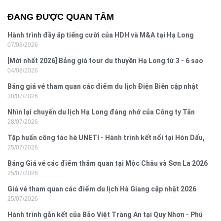
ĐANG ĐƯỢC QUAN TÂM
Hành trình đầy ắp tiếng cười của HDH và M&A tại Hạ Long
07/08/2026
[Mới nhất 2026] Bảng giá tour du thuyền Hạ Long từ 3 - 6 sao
04/08/2026
Bảng giá vé tham quan các điểm du lịch Điện Biên cập nhật
30/07/2026
2026
Nhìn lại chuyến du lịch Hạ Long đáng nhớ của Công ty Tân
28/07/2026
Hưng 2026
Tập huấn công tác hè UNETI - Hành trình kết nối tại Hòn Dấu,
25/07/2026
Đồ Sơn
Bảng Giá vé các điểm thăm quan tại Mộc Châu và Sơn La 2026
25/07/2026
Giá vé tham quan các điểm du lịch Hà Giang cập nhật 2026
25/07/2026
Hành trình gắn kết của Bảo Việt Tràng An tại Quy Nhơn - Phú