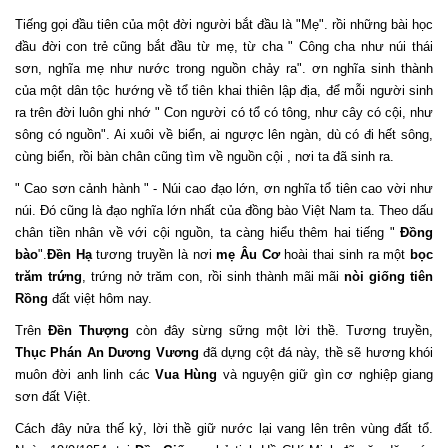
Tiếng gọi đầu tiên của một đời người bắt đầu là "Mẹ". rồi những bài học
đầu đời con trẻ cũng bắt đầu từ mẹ, từ cha " Công cha như núi thái
sơn, nghĩa mẹ như nước trong nguồn chảy ra". ơn nghĩa sinh thành
của một dân tộc hướng về tổ tiên khai thiên lập địa, để mỗi người sinh
ra trên đời luôn ghi nhớ " Con người có tổ có tông, như cây có cội, như
sông có nguồn". Ai xuôi về biển, ai ngược lên ngàn, dù có đi hết sông,
cùng biển, rồi bàn chân cũng tìm về nguồn cội , nơi ta đã sinh ra.
" Cao sơn cảnh hành " - Núi cao đạo lớn, ơn nghĩa tổ tiên cao vời như
núi. Đó cũng là đạo nghĩa lớn nhất của đồng bào Việt Nam ta. Theo dấu
chân tiền nhân về với cội nguồn, ta càng hiểu thêm hai tiếng "
Đồng
bào
".
Đền Hạ
tương truyền là nơi
mẹ Âu Cơ
hoài thai sinh ra một
bọc
trăm trứng
, trứng nở trăm con, rồi sinh thành mãi mãi
nòi giống tiên
Rồng
đất việt hôm nay.
Trên
Đền Thượng
còn đây sừng sững một lời thề. Tương truyền,
Thục Phán An Dương Vương
đã dựng cột đá này, thề sẽ hương khói
muôn đời anh linh các
Vua Hùng
và nguyện giữ gìn cơ nghiệp giang
sơn đất Việt.
Cách đây nửa thế kỷ, lời thề giữ nước lại vang lên trên vùng đất tổ.