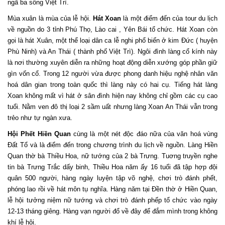
ngã ba sông Việt Trì.
Mùa xuân là mùa của lễ hội.
Hát Xoan
là một điểm đến của tour du lịch
về nguồn do 3 tỉnh Phú Thọ, Lào cai , Yên Bái tổ chức. Hát Xoan còn
gọi là hát Xuân, một thể loại dân ca lễ nghi phổ biến ở kim Đức ( huyện
Phù Ninh) và An Thái ( thành phố Việt Trì). Ngôi đình làng cổ kính này
là nơi thường xuyên diễn ra những hoạt động diễn xướng góp phần giữ
gìn vốn cổ. Trong 12 người vừa được phong danh hiệu nghệ nhân văn
hoá dân gian trong toàn quốc thì làng này có hai cụ. Tiếng hát làng
Xoan không mất vì hát ở sân đình hiện nay không chỉ gồm các cụ cao
tuổi. Nằm ven đô thị loại 2 sầm uất nhưng làng Xoan An Thái vẫn trong
trẻo như tự ngàn xưa.
Hội Phết Hiền Quan
cùng là một nét độc đáo nữa của văn hoá vùng
Đất Tổ và là điểm đến trong chương trình du lịch về nguồn. Làng Hiền
Quan thờ bà Thiều Hoa, nữ tướng của 2 bà Trưng. Tuơng truyền nghe
tin bà Trưng Trắc dấy binh, Thiều Hoa năm ấy 16 tuổi đã tập hợp đội
quân 500 người, hàng ngày luyện tập võ nghệ, chơi trò đánh phết,
phóng lao rồi về hát môn tụ nghĩa. Hàng năm tại Đền thờ ở Hiền Quan,
lễ hội tưởng niệm nữ tướng và chơi trò đánh phếp tổ chức vào ngày
12-13 tháng giêng. Hàng vạn người đổ về đây để đắm mình trong không
khí lễ hội.