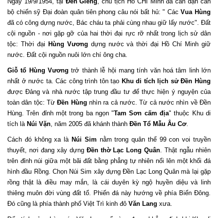
Ngày 19/9/1954, tại
Đền Giếng
, chủ tịch Hồ CHí Minh đã căn dặn cán
bộ chiến sỹ Đại đoàn quân tiên phong câu nói bất hủ: " Các
Vua Hùng
đã có công dựng nước, Bác cháu ta phải cùng nhau giữ lấy nước". Đất
cội nguồn - nơi gặp gỡ của hai thời đại rực rỡ nhất trong lịch sử dân
tộc: Thời đại
Hùng Vương
dựng nước và thời đại Hồ Chí Minh giữ
nước. Đất cội nguồn nuôi lớn chí ông cha.
Giỗ tổ Hùng Vương
trở thành lễ hội mang tính văn hoá tâm linh lớn
nhất ở nước ta. Các công trình tôn tạo
Khu di tích lịch sử Đền Hùng
được Đảng và nhà nước tập trung đầu tư để thực hiện ý nguyện của
toàn dân tộc: Từ
Đền Hùng
nhìn ra cả nước. Từ cả nước nhìn về Đền
Hùng. Trên đỉnh một trong ba ngọn "
Tam Sơn cấm địa
" thuộc Khu di
tích là
Núi Vặn
, năm 2005 đã khánh thành
Đền Tổ Mẫu Âu Cơ
.
Cách đó không xa là
Núi Sim
nằm trong quân thể 99 con voi truyền
thuyết, nơi đang xây dựng
Đền thờ Lạc Long Quân
. Thật ngẫu nhiên
trên đỉnh núi giữa một bãi đất bằng phẳng tự nhiên nổi lên một khối đá
hình đầu Rồng. Chọn Núi Sim xây dựng Đền Lạc Long Quân mà lại gặp
rồng thật là điều may mắn, là cái duyên kỳ ngộ huyền diệu và linh
thiêng muôn đời vùng đất tổ. Phiến đá này hướng về phía Biển Đông.
Đó cũng là phía thành phố Việt Trì kinh đô
Văn Lang
xưa.