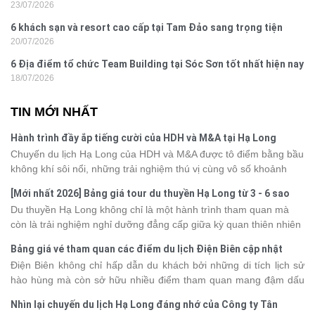
23/07/2026
Yên
6 khách sạn và resort cao cấp tại Tam Đảo sang trọng tiện
20/07/2026
nghi
6 Địa điểm tổ chức Team Building tại Sóc Sơn tốt nhất hiện nay
18/07/2026
TIN MỚI NHẤT
Hành trình đầy ắp tiếng cười của HDH và M&A tại Hạ Long
Chuyến du lịch Hạ Long của HDH và M&A được tô điểm bằng bầu
không khí sôi nổi, những trải nghiệm thú vị cùng vô số khoảnh
khắc đáng nhớ. Từ vẻ đẹp của kỳ quan thiên nhiên đến những
[Mới nhất 2026] Bảng giá tour du thuyền Hạ Long từ 3 - 6 sao
phút giây đồng hành bên nhau, tất cả đã tạo nên một chuyến đi
Du thuyền Hạ Long không chỉ là một hành trình tham quan mà
tràn đầy cảm xúc và dấu ấn khó quên.
còn là trải nghiệm nghỉ dưỡng đẳng cấp giữa kỳ quan thiên nhiên
thế giới. Tuy nhiên, mỗi hạng du thuyền sẽ có mức giá và dịch vụ
Bảng giá vé tham quan các điểm du lịch Điện Biên cập nhật
khác nhau, khiến nhiều du khách băn khoăn khi lựa chọn. Bài viết
2026
Điện Biên không chỉ hấp dẫn du khách bởi những di tích lịch sử
dưới đây sẽ cập nhật bảng giá tour du thuyền Hạ Long mới nhất
hào hùng mà còn sở hữu nhiều điểm tham quan mang đậm dấu
2026 từ 3 - 6 sao, giúp bạn dễ dàng so sánh và tìm được hành
ấn văn hóa và thiên nhiên Tây Bắc. Nếu đang lên kế hoạch khám
trình phù hợp với nhu cầu cũng như ngân sách.
Nhìn lại chuyến du lịch Hạ Long đáng nhớ của Công ty Tân
phá vùng đất này, việc cập nhật trước giá vé sẽ giúp bạn chủ