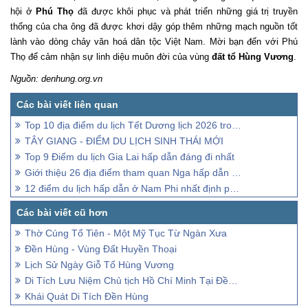
hội ở
Phú Thọ
đã được khôi phục và phát triển những giá trị truyền
thống của cha ông đã được khơi dậy góp thêm những mạch nguồn tốt
lành vào dòng chảy văn hoá dân tộc Việt Nam. Mời bạn đến với Phú
Thọ để cảm nhận sự linh diệu muôn đời của vùng
đất tổ Hùng Vương
.
Nguồn: denhung.org.vn
Top 10 địa điểm du lịch Tết Dương lịch 2026 trong nước và quốc tế
TÂY GIANG - ĐIỂM DU LỊCH SINH THÁI MỚI
Top 9 Điểm du lịch Gia Lai hấp dẫn đáng đi nhất
Giới thiệu 26 địa điểm tham quan Nga hấp dẫn nhất
12 điểm du lịch hấp dẫn ở Nam Phi nhất định phải đến
Thờ Cúng Tổ Tiên - Một Mỹ Tục Từ Ngàn Xưa
Đền Hùng - Vùng Đất Huyền Thoại
Lịch Sử Ngày Giỗ Tổ Hùng Vương
Di Tích Lưu Niệm Chủ tịch Hồ Chí Minh Tại Đền Hùng
Khái Quát Di Tích Đền Hùng