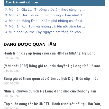
Món ăn Gia Lai: Thưởng thức ẩm thực cùng người bản xứ
Món ăn Dak Lak và những hương vị bạn nhất định phải thử
Món ăn Măng Đen – Khám phá những cái tên độc đáo, ngon nức tiếng
Món ăn Kon Tum và những cái tên nổi tiếng tại mảnh đất đại ngàn
Mùa hoa Cà Phê Tây Nguyên nở trắng đồi cao
ĐANG ĐƯỢC QUAN TÂM
Hành trình đầy ắp tiếng cười của HDH và M&A tại Hạ Long
07/08/2026
[Mới nhất 2026] Bảng giá tour du thuyền Hạ Long từ 3 - 6 sao
04/08/2026
Bảng giá vé tham quan các điểm du lịch Điện Biên cập nhật
30/07/2026
2026
Nhìn lại chuyến du lịch Hạ Long đáng nhớ của Công ty Tân
28/07/2026
Hưng 2026
Tập huấn công tác hè UNETI - Hành trình kết nối tại Hòn Dấu,
25/07/2026