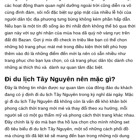
các hoạt động tham quan nghỉ dưỡng ngoài trời cũng diễn ra vô
cùng đình đám, sôi nổi đặc biệt sự góp mặt của nhiều lễ hội của
người dân tộc địa phương tưng bừng không kém phần hấp dẫn.
Nếu bạn là một tín đồ sống ảo thì nhất định không thể bỏ qua thời
gian này với sự ghi nhận của mùa hoa dã quỳ nở vàng rực trên
đất đỏ Bazan. Gợi ý mix đồ check in triệu like bạn có thể chọn
những bộ trang phục mát mẻ trong điều kiện thời tiết phù hợp
thêm vào đó là những điểm đến mới lạ nên có sẵn nhiều như
trang phục cho bạn lựa chọn, có cả trang phục dân tộc dành cho
những ai thích thú và dành sự quan tâm đặc biệt.
Đi du lịch Tây Nguyên nên mặc gì?
Đây là thông tin nhận được sự quan tâm của đông đảo du khách
đang có ý định đi du lịch Tây Nguyên trong kỳ nghỉ dài ngày. Mặc
gì đi du lịch Tây Nguyên đã không còn là vấn đề khó khăn bởi
phong cách thời trang mới mẻ và thay đổi theo xu hướng, mỗi
người sẽ có một gu thẩm mỹ và phong cách thời trang khác nhau.
Đây chính là lý do mà bạn tha hồ lựa chọn cho mình những set
đồ tiêu biểu đi du lịch Tây Nguyên, một số những cách phối đồ
mà chúng tôi đã liệt kê sẽ mang đến bạn trong những nội dung