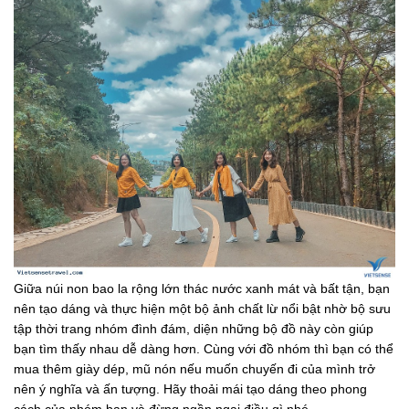
Giữa núi non bao la rộng lớn thác nước xanh mát và bất tận, bạn
nên tạo dáng và thực hiện một bộ ảnh chất lừ nổi bật nhờ bộ sưu
tập thời trang nhóm đình đám, diện những bộ đồ này còn giúp
bạn tìm thấy nhau dễ dàng hơn. Cùng với đồ nhóm thì bạn có thể
mua thêm giày dép, mũ nón nếu muốn chuyến đi của mình trở
nên ý nghĩa và ấn tượng. Hãy thoải mái tạo dáng theo phong
cách của nhóm bạn và đừng ngần ngại điều gì nhé.