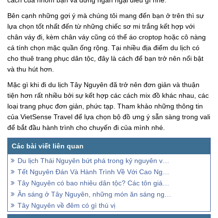
Bên cạnh những gợi ý mà chúng tôi mang đến bạn ở trên thì sự
lựa chọn tốt nhất đến từ những chiếc sơ mi trắng kết hợp với
chân váy đi, kèm chân váy cũng có thể áo croptop hoặc cô nàng
cá tính chọn mặc quần ống rộng. Tại nhiều địa điểm du lịch có
cho thuê trang phục dân tộc, đây là cách để bạn trở nên nổi bật
và thu hút hơn.
Mặc gì khi đi du lịch Tây Nguyên đã trở nên đơn giản và thuận
tiện hơn rất nhiều bởi sự kết hợp các cách mix đồ khác nhau, các
loại trang phục đơn giản, phức tạp. Tham khảo những thông tin
của VietSense Travel để lựa chọn bộ đồ ưng ý sẵn sàng trong vali
để bắt đầu hành trình cho chuyến đi của mình nhé.
Du lịch Thái Nguyên bứt phá trong kỷ nguyên vươn mình
Tết Nguyên Đán Và Hành Trình Về Với Cao Nguyên Đá Hà Giang
Tây Nguyên có bao nhiêu dân tộc? Các tôn giáo chính ở Tây Nguyên
Ăn sáng ở Tây Nguyên, những món ăn sáng ngon nhất ở Tây Nguyên
Tây Nguyên về đêm có gì thú vị