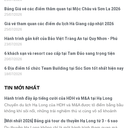
Đồ Sơn
Bảng Giá vé các điểm thăm quan tại Mộc Châu và Sơn La 2026
25/07/2026
Giá vé tham quan các điểm du lịch Hà Giang cập nhật 2026
25/07/2026
Hành trình gắn kết của Bảo Việt Tràng An tại Quy Nhơn - Phú
23/07/2026
Yên
6 khách sạn và resort cao cấp tại Tam Đảo sang trọng tiện
20/07/2026
nghi
6 Địa điểm tổ chức Team Building tại Sóc Sơn tốt nhất hiện nay
18/07/2026
TIN MỚI NHẤT
Hành trình đầy ắp tiếng cười của HDH và M&A tại Hạ Long
Chuyến du lịch Hạ Long của HDH và M&A được tô điểm bằng bầu
không khí sôi nổi, những trải nghiệm thú vị cùng vô số khoảnh
khắc đáng nhớ. Từ vẻ đẹp của kỳ quan thiên nhiên đến những
[Mới nhất 2026] Bảng giá tour du thuyền Hạ Long từ 3 - 6 sao
phút giây đồng hành bên nhau, tất cả đã tạo nên một chuyến đi
Du thuyền Hạ Long không chỉ là một hành trình tham quan mà