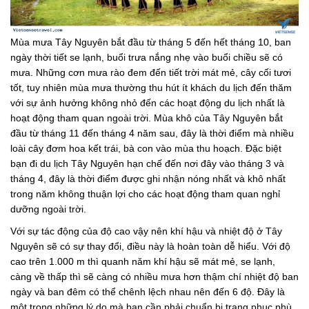
Mùa mưa Tây Nguyên bắt đầu từ tháng 5 đến hết tháng 10, ban
ngày thời tiết se lạnh, buổi trưa nắng nhẹ vào buổi chiều sẽ có
mưa. Những cơn mưa rào đem đến tiết trời mát mẻ, cây cối tươi
tốt, tuy nhiên mùa mưa thường thu hút ít khách du lịch đến thăm
với sự ảnh hưởng không nhỏ đến các hoạt động du lịch nhất là
hoạt động tham quan ngoài trời. Mùa khô của Tây Nguyên bắt
đầu từ tháng 11 đến tháng 4 năm sau, đây là thời điểm mà nhiều
loài cây đơm hoa kết trái, bà con vào mùa thu hoạch. Đặc biệt
bạn đi du lịch Tây Nguyên hạn chế đến nơi đây vào tháng 3 và
tháng 4, đây là thời điểm được ghi nhận nóng nhất và khô nhất
trong năm không thuận lợi cho các hoạt động tham quan nghỉ
dưỡng ngoài trời.
Với sự tác động của độ cao vậy nên khí hậu và nhiệt độ ở Tây
Nguyên sẽ có sự thay đổi, điều này là hoàn toàn dễ hiểu. Với độ
cao trên 1.000 m thì quanh năm khí hậu sẽ mát mẻ, se lạnh,
càng về thấp thì sẽ càng có nhiều mưa hơn thậm chí nhiệt độ ban
ngày và ban đêm có thể chênh lệch nhau nên đến 6 độ. Đây là
một trong những lý do mà bạn cần phải chuẩn bị trang phục phù