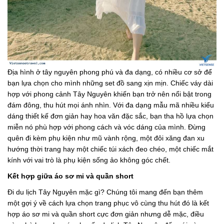
Địa hình ở tây nguyên phong phú và đa dạng, có nhiều cơ sở để
bạn lựa chọn cho mình những set đồ sang xịn mịn. Chiếc váy dài
hợp với phong cảnh Tây Nguyên khiến bạn trở nên nổi bật trong
đám đông, thu hút mọi ánh nhìn. Với đa dạng mẫu mã nhiều kiểu
dáng thiết kế đơn giản hay hoa văn đặc sắc, bạn tha hồ lựa chọn
miễn nó phù hợp với phong cách và vóc dáng của mình. Đừng
quên đi kèm phụ kiện như mũ vành rộng, một đôi xăng đan xu
hướng thời trang hay một chiếc túi xách đeo chéo, một chiếc mắt
kính với vai trò là phụ kiện sống ảo không góc chết.
Kết hợp giữa áo sơ mi và quần short
Đi du lịch Tây Nguyên mặc gì? Chúng tôi mang đến bạn thêm
một gợi ý về cách lựa chọn trang phục vô cùng thu hút đó là kết
hợp áo sơ mi và quần short cực đơn giản nhưng dễ mặc, điều