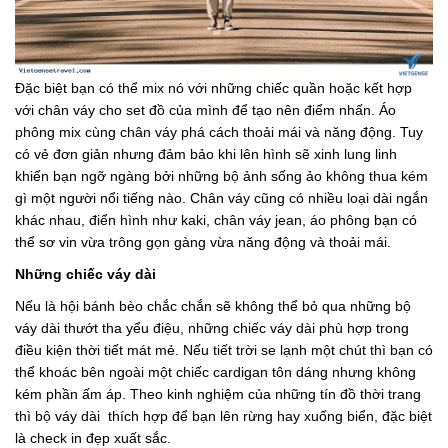
Đặc biệt bạn có thể mix nó với những chiếc quần hoặc kết hợp
với chân váy cho set đồ của mình để tạo nên điểm nhấn. Áo
phông mix cùng chân váy phá cách thoải mái và năng động. Tuy
có vẻ đơn giản nhưng đảm bảo khi lên hình sẽ xinh lung linh
khiến bạn ngỡ ngàng bởi những bộ ảnh sống ảo không thua kém
gì một người nổi tiếng nào. Chân váy cũng có nhiều loại dài ngắn
khác nhau, điển hình như kaki, chân váy jean, áo phông bạn có
thể sơ vin vừa trông gọn gàng vừa năng động và thoải mái.
Những chiếc váy dài
Nếu là hội bánh bèo chắc chắn sẽ không thể bỏ qua những bộ
váy dài thướt tha yểu điệu, những chiếc váy dài phù hợp trong
điều kiện thời tiết mát mẻ. Nếu tiết trời se lạnh một chút thì bạn có
thể khoác bên ngoài một chiếc cardigan tôn dáng nhưng không
kém phần ấm áp. Theo kinh nghiệm của những tín đồ thời trang
thì bộ váy dài thích hợp để bạn lên rừng hay xuống biển, đặc biệt
là check in đẹp xuất sắc.