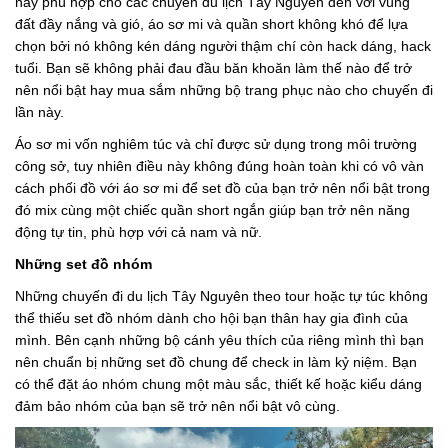
này phù hợp cho các chuyến du lịch Tây Nguyên đến với vùng
đất đầy nắng và gió, áo sơ mi và quần short không khó để lựa
chọn bởi nó không kén dáng người thậm chí còn hack dáng, hack
tuổi. Bạn sẽ không phải đau đầu băn khoăn làm thế nào để trở
nên nổi bật hay mua sắm những bộ trang phục nào cho chuyến đi
lần này.
Áo sơ mi vốn nghiêm túc và chỉ được sử dụng trong môi trường
công sở, tuy nhiên điều này không đúng hoàn toàn khi có vô vàn
cách phối đồ với áo sơ mi để set đồ của bạn trở nên nổi bật trong
đó mix cùng một chiếc quần short ngắn giúp bạn trở nên năng
động tự tin, phù hợp với cả nam và nữ.
Những set đồ nhóm
Những chuyến đi du lịch Tây Nguyên theo tour hoặc tự túc không
thể thiếu set đồ nhóm dành cho hội bạn thân hay gia đình của
mình. Bên cạnh những bộ cánh yêu thích của riêng mình thì bạn
nên chuẩn bị những set đồ chung để check in làm kỷ niệm. Bạn
có thể đặt áo nhóm chung một màu sắc, thiết kế hoặc kiểu dáng
đảm bảo nhóm của bạn sẽ trở nên nổi bật vô cùng.