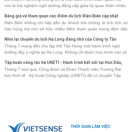
tràn đầy cảm xúc và dấu ấn khó quên.
còn là trải nghiệm nghỉ dưỡng đẳng cấp giữa kỳ quan thiên nhiên
thế giới. Tuy nhiên, mỗi hạng du thuyền sẽ có mức giá và dịch vụ
Bảng giá vé tham quan các điểm du lịch Điện Biên cập nhật
khác nhau, khiến nhiều du khách băn khoăn khi lựa chọn. Bài viết
2026
Điện Biên không chỉ hấp dẫn du khách bởi những di tích lịch sử
dưới đây sẽ cập nhật bảng giá tour du thuyền Hạ Long mới nhất
hào hùng mà còn sở hữu nhiều điểm tham quan mang đậm dấu
2026 từ 3 - 6 sao, giúp bạn dễ dàng so sánh và tìm được hành
ấn văn hóa và thiên nhiên Tây Bắc. Nếu đang lên kế hoạch khám
trình phù hợp với nhu cầu cũng như ngân sách.
Nhìn lại chuyến du lịch Hạ Long đáng nhớ của Công ty Tân
phá vùng đất này, việc cập nhật trước giá vé sẽ giúp bạn chủ
Hưng 2026
Tháng 7 mang đến cho tập thể Tân Hưng một hành trình nghỉ
động hơn trong lịch trình và chi phí. Cùng Vietsense Travel tham
dưỡng đầy ý nghĩa tại Hạ Long. Không chỉ được hòa mình vào vẻ
khảo bảng giá vé tham quan các điểm
du lịch Điện Biên
mới nhất
đẹp của di sản thiên nhiên thế giới, các thành viên còn có dịp gắn
năm 2026 ngay dưới đây.
Tập huấn công tác hè UNETI - Hành trình kết nối tại Hòn Dấu,
kết, sẻ chia và lưu giữ nhiều khoảnh khắc đáng nhớ. Hãy cùng
Đồ Sơn
Tháng 7 vừa qua, Công đoàn và Đoàn Thanh niên Trường Đại
nhìn lại chuyến đi ngập tràn niềm vui và những trải nghiệm khó
học Kinh tế - Kỹ thuật Công nghiệp (UNETI) đã có chuyến Tập
quên.
huấn công tác hè 2026 đầy ý nghĩa tại Hòn Dấu - Đồ Sơn. Không
chỉ là dịp nâng cao kỹ năng và chia sẻ kinh nghiệm công tác,
chương trình còn mang đến những hoạt động giao lưu sôi nổi,
góp phần gắn kết tập thể và lưu giữ nhiều kỷ niệm đáng nhớ.
THỜI GIAN LÀM VIỆC