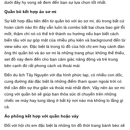
dưới đây hy vọng sẽ đem đến bạn sự lựa chọn tốt nhất.
Quần bò kết hợp áo sơ mi
Sự kết hợp đầu tiên đến từ quần bò với áo sơ mi, dù trong bất cứ
hoàn cảnh nào thì đây vẫn luôn là combo bất bại chưa bao giờ lỗi
mốt, thậm chí nó có thể trở thành xu hướng nếu bạn biết cách
biến tấu với sự góp mặt của nhiều phụ kiện và background đến từ
view siêu xịn. Đặc biệt là trong tủ đồ của hội chị em hay cánh đàn
ông thì quần bò và áo sơ mi là những trang phục không thể thiếu,
set đồ này đem đến cho bạn cảm giác năng động và trẻ trung
bên cạnh đó rất phong cách và thoải mái.
Đến du lịch Tây Nguyên với địa hình phức tạp, có nhiều con dốc,
cung đường dài đặc biệt là những điểm tham quan ngoài trời có
thể cần đến sự thư giãn và thoải mái nhất định. Vậy nên áo sơ mi
cùng với quần bò sẽ giúp bạn thỏa sức di chuyển trên những
chiếc xe máy hay tung tăng ở bất kỳ nơi nào mà không lo lắng gì
cả.
Áo phông kết hợp với quần hoặc váy
Đối với hội chị em đặc biệt là những tín đồ thời trang bánh bèo sẽ