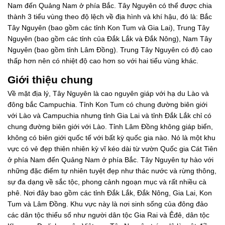
Nam đến Quảng Nam ở phía Bắc. Tây Nguyên có thể được chia
thành 3 tiểu vùng theo độ lệch về địa hình và khí hậu, đó là: Bắc
Tây Nguyên (bao gồm các tỉnh Kon Tum và Gia Lai), Trung Tây
Nguyên (bao gồm các tỉnh của Đắk Lắk và Đắk Nông), Nam Tây
Nguyên (bao gồm tỉnh Lâm Đồng). Trung Tây Nguyên có độ cao
thấp hơn nên có nhiệt độ cao hơn so với hai tiểu vùng khác.
Giới thiệu chung
Về mặt địa lý, Tây Nguyên là cao nguyên giáp với hạ du Lào và
đông bắc Campuchia. Tỉnh Kon Tum có chung đường biên giới
với Lào và Campuchia nhưng tỉnh Gia Lai và tỉnh Đắk Lắk chỉ có
chung đường biên giới với Lào. Tỉnh Lâm Đồng không giáp biển,
không có biên giới quốc tế với bất kỳ quốc gia nào. Nó là một khu
vực có vẻ đẹp thiên nhiên kỳ vĩ kéo dài từ vườn Quốc gia Cát Tiên
ở phía Nam đến Quảng Nam ở phía Bắc. Tây Nguyên tự hào với
những đặc điểm tự nhiên tuyệt đẹp như thác nước và rừng thông,
sự đa dạng về sắc tộc, phong cảnh ngoạn mục và rất nhiều cà
phê. Nơi đây bao gồm các tỉnh Đắk Lắk, Đắk Nông, Gia Lai, Kon
Tum và Lâm Đồng. Khu vực này là nơi sinh sống của đông đảo
các dân tộc thiểu số như người dân tộc Gia Rai và Êđê, dân tộc