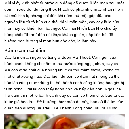
Mùi vị ấy xuất phát từ nước cua đồng đã được ủ lên men sau một
đêm. Trước đó, dù rằng thực khách sẽ phải nhíu mày nhăn nhó vì
cái mùi khá lạ nhưng chỉ đến khi nếm thử một gắp đũa các
nguyên liệu từ tô bún cua thối thì vị mằn mặn, cay cay là lạ của
món này sẽ khiến bạn bất ngờ. Cái mùi khiến bạn khó chịu ấy
bỗng chốc “thơm” đến nỗi thực khách ghiền, gắp liên hồi để
hưởng trọn hương vị món bún độc đáo, lạ lẫm này.
Bánh canh cá dằm
Đây là món ăn ngon có tiếng ở Buôn Ma Thuột. Cái ngon của
bánh canh không chỉ nằm ở thứ nước dùng ngọt, chua, cay ca.
Mà còn ở độ chất của những khúc cá thu mềm thơm, không có
một chút xương nào. Đặc biệt, dù bạn có dầm nát miếng cá thu
hòa lẫn cùng nước dùng thì bát bánh canh cũng không bao giờ bị
tanh nồng. Trái lại còn thấy ngon hơn và hấp dẫn hơn. Ngoài cá
thu dầm thì một tô bánh canh đầy đủ còn có thêm chả, bao tử cá,
khúc giò heo lớn. Để thưởng thức món ăn này, bạn có thể tới các
quán trên đường Bà Triệu, Lê Thánh Tông hoặc Hai Bà Trưng…