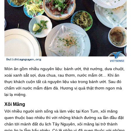
Món ăn gồm nhiều nguyên liệu: bánh ướt, thịt nướng, dưa chuột,
xoài xanh sắt sợi, dưa chua, rau thơm, nước mắm ớt… Khi ăn
thực khách cuộn tất cả nguyên liệu vào trong bánh ướt. Sau đó
chấm với nước mắm đậm đà. Hương vị quả thật thơm ngon mà
lại lạ miệng.
Xôi Măng
Với nhiều người sinh sống và làm việc tại Kon Tum, xôi măng
quen thuộc bao nhiêu thì với những khách đường xa lần đầu đặt
chân tới mảnh đất du lịch Tây Nguyên, xôi măng lại trở thành
món ăn lạ lẫm bấy nhiêu. Có lẽ phần vì đã quen thuộc với những