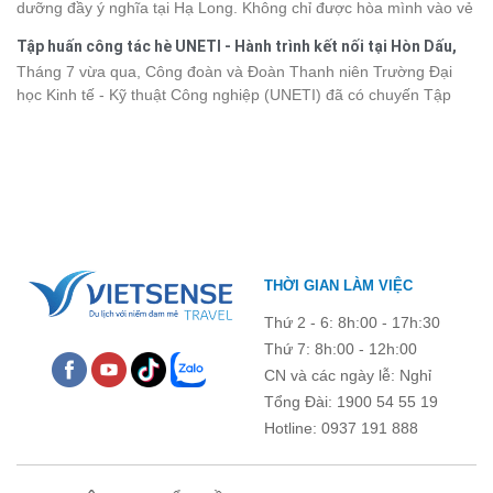
dưỡng đầy ý nghĩa tại Hạ Long. Không chỉ được hòa mình vào vẻ
khảo bảng giá vé tham quan các điểm
du lịch Điện Biên
mới nhất
đẹp của di sản thiên nhiên thế giới, các thành viên còn có dịp gắn
năm 2026 ngay dưới đây.
Tập huấn công tác hè UNETI - Hành trình kết nối tại Hòn Dấu,
kết, sẻ chia và lưu giữ nhiều khoảnh khắc đáng nhớ. Hãy cùng
Đồ Sơn
Tháng 7 vừa qua, Công đoàn và Đoàn Thanh niên Trường Đại
nhìn lại chuyến đi ngập tràn niềm vui và những trải nghiệm khó
học Kinh tế - Kỹ thuật Công nghiệp (UNETI) đã có chuyến Tập
quên.
huấn công tác hè 2026 đầy ý nghĩa tại Hòn Dấu - Đồ Sơn. Không
chỉ là dịp nâng cao kỹ năng và chia sẻ kinh nghiệm công tác,
chương trình còn mang đến những hoạt động giao lưu sôi nổi,
góp phần gắn kết tập thể và lưu giữ nhiều kỷ niệm đáng nhớ.
THỜI GIAN LÀM VIỆC
Thứ 2 - 6: 8h:00 - 17h:30
Thứ 7: 8h:00 - 12h:00
CN và các ngày lễ: Nghỉ
Tổng Đài: 1900 54 55 19
Hotline: 0937 191 888