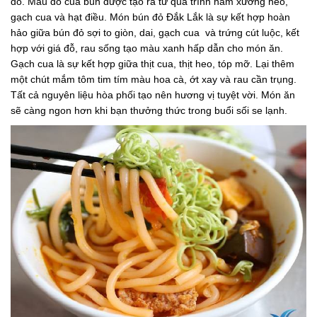
đỏ. Màu đỏ của bún được tạo ra từ quá trình hầm xương heo,
gạch cua và hạt điều. Món bún đỏ Đắk Lắk là sự kết hợp hoàn
hảo giữa bún đỏ sợi to giòn, dai, gạch cua và trứng cút luộc, kết
hợp với giá đỗ, rau sống tạo màu xanh hấp dẫn cho món ăn.
Gạch cua là sự kết hợp giữa thịt cua, thịt heo, tóp mỡ. Lại thêm
một chút mắm tôm tim tím màu hoa cà, ớt xay và rau cần trụng.
Tất cả nguyên liệu hòa phối tạo nên hương vị tuyệt vời. Món ăn
sẽ càng ngon hơn khi bạn thưởng thức trong buổi sối se lạnh.