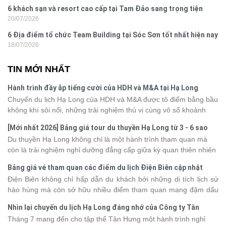
6 khách sạn và resort cao cấp tại Tam Đảo sang trọng tiện
20/07/2026
nghi
6 Địa điểm tổ chức Team Building tại Sóc Sơn tốt nhất hiện nay
18/07/2026
TIN MỚI NHẤT
Hành trình đầy ắp tiếng cười của HDH và M&A tại Hạ Long
Chuyến du lịch Hạ Long của HDH và M&A được tô điểm bằng bầu
không khí sôi nổi, những trải nghiệm thú vị cùng vô số khoảnh
khắc đáng nhớ. Từ vẻ đẹp của kỳ quan thiên nhiên đến những
[Mới nhất 2026] Bảng giá tour du thuyền Hạ Long từ 3 - 6 sao
phút giây đồng hành bên nhau, tất cả đã tạo nên một chuyến đi
Du thuyền Hạ Long không chỉ là một hành trình tham quan mà
tràn đầy cảm xúc và dấu ấn khó quên.
còn là trải nghiệm nghỉ dưỡng đẳng cấp giữa kỳ quan thiên nhiên
thế giới. Tuy nhiên, mỗi hạng du thuyền sẽ có mức giá và dịch vụ
Bảng giá vé tham quan các điểm du lịch Điện Biên cập nhật
khác nhau, khiến nhiều du khách băn khoăn khi lựa chọn. Bài viết
2026
Điện Biên không chỉ hấp dẫn du khách bởi những di tích lịch sử
dưới đây sẽ cập nhật bảng giá tour du thuyền Hạ Long mới nhất
hào hùng mà còn sở hữu nhiều điểm tham quan mang đậm dấu
2026 từ 3 - 6 sao, giúp bạn dễ dàng so sánh và tìm được hành
ấn văn hóa và thiên nhiên Tây Bắc. Nếu đang lên kế hoạch khám
trình phù hợp với nhu cầu cũng như ngân sách.
Nhìn lại chuyến du lịch Hạ Long đáng nhớ của Công ty Tân
phá vùng đất này, việc cập nhật trước giá vé sẽ giúp bạn chủ
Hưng 2026
Tháng 7 mang đến cho tập thể Tân Hưng một hành trình nghỉ
động hơn trong lịch trình và chi phí. Cùng Vietsense Travel tham