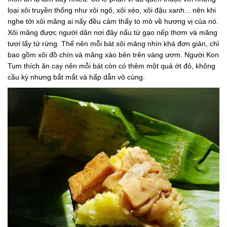
loại xôi truyền thống như xôi ngô, xôi xéo, xôi đậu xanh... nên khi
nghe tới xôi măng ai nấy đều cảm thấy tò mò về hương vị của nó.
Xôi măng được người dân nơi đây nấu từ gạo nếp thơm và măng
tươi lấy từ rừng. Thế nên mỗi bát xôi măng nhìn khá đơn giản, chỉ
bao gồm xôi đồ chín và măng xào bên trên vàng ươm. Người Kon
Tum thích ăn cay nên mỗi bát còn có thêm một quả ớt đỏ, không
cầu kỳ nhưng bắt mắt và hấp dẫn vô cùng.