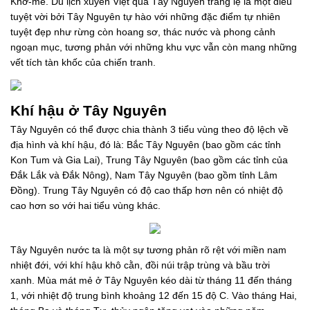
Khơ-me. Du lịch xuyên Việt qua Tây Nguyên tráng lệ là một điều
tuyệt vời bởi Tây Nguyên tự hào với những đặc điểm tự nhiên
tuyệt đẹp như rừng còn hoang sơ, thác nước và phong cảnh
ngoạn mục, tương phản với những khu vực vẫn còn mang những
vết tích tàn khốc của chiến tranh.
Khí hậu ở Tây Nguyên
Tây Nguyên có thể được chia thành 3 tiểu vùng theo độ lệch về
địa hình và khí hậu, đó là: Bắc Tây Nguyên (bao gồm các tỉnh
Kon Tum và Gia Lai), Trung Tây Nguyên (bao gồm các tỉnh của
Đắk Lắk và Đắk Nông), Nam Tây Nguyên (bao gồm tỉnh Lâm
Đồng). Trung Tây Nguyên có độ cao thấp hơn nên có nhiệt độ
cao hơn so với hai tiểu vùng khác.
Tây Nguyên nước ta là một sự tương phản rõ rệt với miền nam
nhiệt đới, với khí hậu khô cằn, đồi núi trập trùng và bầu trời
xanh. Mùa mát mẻ ở Tây Nguyên kéo dài từ tháng 11 đến tháng
1, với nhiệt độ trung bình khoảng 12 đến 15 độ C. Vào tháng Hai,