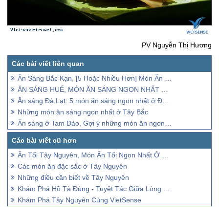
PV Nguyễn Thị Hương
Ăn Sáng Bắc Kạn, [5 Hoặc Nhiều Hơn] Món Ăn Sáng Ngon Nhất Ở Bắc Kạn
ĂN SÁNG HUẾ, MÓN ĂN SÁNG NGON NHẤT Ở HUẾ. HƯƠNG VỊ TẠO NÊN XÚC CẢM.
Ăn sáng Đà Lạt: 5 món ăn sáng ngon nhất ở Đà Lạt
Những món ăn sáng ngon nhất ở Tây Bắc
Ăn sáng ở Tam Đảo, Gợi ý những món ăn ngon nhất ở Tam Đảo
Ăn Tối Tây Nguyên, Món Ăn Tối Ngon Nhất Ở Tây Nguyên
Các món ăn đặc sắc ở Tây Nguyên
Những điều cần biết về Tây Nguyên
Khám Phá Hồ Tà Đùng - Tuyệt Tác Giữa Lòng Tây Nguyên
Khám Phá Tây Nguyên Cùng VietSense