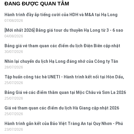
ĐANG ĐƯỢC QUAN TÂM
Hành trình đầy ắp tiếng cười của HDH và M&A tại Hạ Long
07/08/2026
[Mới nhất 2026] Bảng giá tour du thuyền Hạ Long từ 3 - 6 sao
04/08/2026
Bảng giá vé tham quan các điểm du lịch Điện Biên cập nhật
30/07/2026
2026
Nhìn lại chuyến du lịch Hạ Long đáng nhớ của Công ty Tân
28/07/2026
Hưng 2026
Tập huấn công tác hè UNETI - Hành trình kết nối tại Hòn Dấu,
25/07/2026
Đồ Sơn
Bảng Giá vé các điểm thăm quan tại Mộc Châu và Sơn La 2026
25/07/2026
Giá vé tham quan các điểm du lịch Hà Giang cập nhật 2026
25/07/2026
Hành trình gắn kết của Bảo Việt Tràng An tại Quy Nhơn - Phú
23/07/2026
Yên