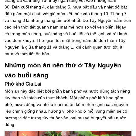
tháng Ba và tháng Tư, thủy ngân tăng vọt vào những năm
30. Đến cuối tháng 4, đầu tháng 5, mưa bắt đầu và nhiệt độ bắt
đầu giảm một chút, với gió mùa kết thúc vào tháng 10. Tháng 7
và tháng 8 là những tháng ẩm ướt nhất. Do Tây Nguyên nằm trên
cao nên thời tiết quanh năm mát mẻ hơn so với ven biển. Ngay
cả trong mùa nóng, buổi sáng và buổi tối có thể lạnh và rất lạnh
vào đêm khuya. Thời gian tốt nhất trong năm để đến thăm Tây
Nguyên là giữa tháng 11 và tháng 1, khi cảnh quan tươi tốt, ít
mưa và thời tiết ôn hòa.
Những món ăn nên thử ở Tây Nguyên
vào buổi sáng
Phở khô Gia Lai
Món ăn này đặc biệt bởi phần bánh phở và nước dùng tách riêng
tùy theo sở thích của thực khách. Một phần phở khô bao gồm
phở, nước dùng và nhiều loại rau ăn kèm. Bên cạnh các nguyên
liệu chính giống nhau, hương vị phở khô ở mỗi vùng miền sẽ có
hương vị đặc trưng tùy thuộc vào loại rau và bí quyết nấu nước
dùng.