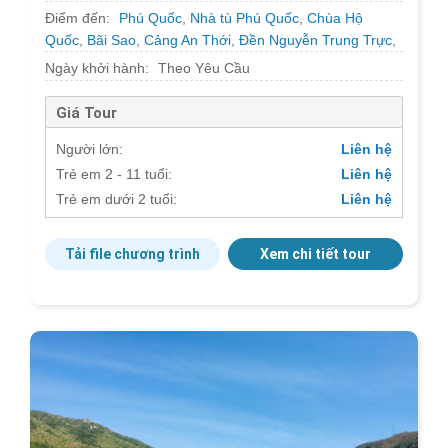
Điểm đến:
Phú Quốc
,
Nhà tù Phú Quốc
,
Chùa Hộ
Quốc
,
Bãi Sao
,
Cảng An Thới
,
Đền Nguyễn Trung Trực
,
Mũi Gành Dầu
,
Vinpearl Safari
Ngày khởi hành:
Theo Yêu Cầu
Giá Tour
Người lớn:
Liên hệ
Trẻ em 2 - 11 tuổi:
Liên hệ
Trẻ em dưới 2 tuổi:
Liên hệ
Tải file chương trình
Xem chi tiết tour