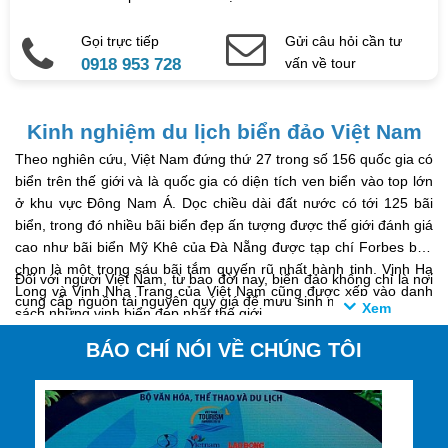
Gọi trực tiếp
Gửi câu hỏi cần tư
0918 953 728
vấn về tour
Kinh nghiệm du lịch biển đảo Việt Nam
Theo nghiên cứu, Việt Nam đứng thứ 27 trong số 156 quốc gia có
biển trên thế giới và là quốc gia có diện tích ven biển vào top lớn
ở khu vực Đông Nam Á. Dọc chiều dài đất nước có tới 125 bãi
biển, trong đó nhiều bãi biển đẹp ấn tượng được thế giới đánh giá
cao như bãi biển Mỹ Khê của Đà Nẵng được tạp chí Forbes bầu
chọn là một trong sáu bãi tắm quyến rũ nhất hành tinh. Vịnh Hạ
Đối với người Việt Nam, từ bao đời nay, biển đảo không chỉ là nơi
Long và Vịnh Nha Trang của Việt Nam cũng được xếp vào danh
cung cấp nguồn tài nguyên quý giá để mưu sinh mà còn là không
sách những vịnh biển đẹp nhất thế giới.
gian lý tưởng để cộng đồng dân cư Việt tạp lập nên nền văn hóa
biển đảo với những di sản truyền thống đặc sắc. Hàng loạt những
BÁO CHÍ NÓI VỀ CHÚNG TÔI
hệ thống di tích lịch sử - văn hóa liên quan tới các thần linh biển,
môi trường biển, những bậc cha anh đã có công trong công cuộc
Nắm bắt thế mạnh trên, thời gian qua, nhiều khu du lịch biển tiềm
chinh phục cũng như giữ gìn lãnh thổ biển đảo,...Các lễ hội dân
năng đã được quy hoạch và đầu tư phát triển như: bãi biển Sầm
gian của cư dân miền biển, những tín ngưỡng phong tục tập quán
Sơn (Thanh Hóa); bãi biển Non Nước, Mỹ Khê (Đà Nẵng); vịnh