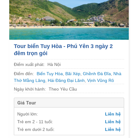
Tour biển Tuy Hòa - Phú Yên 3 ngày 2
đêm trọn gói
Điểm xuất phát:
Hà Nội
Điểm đến:
Biển Tuy Hòa
,
Bãi Xép
,
Ghềnh Đá Đĩa
,
Nhà
Thờ Mằng Lăng
,
Hải Đăng Đại Lãnh
,
Vịnh Vũng Rô
Ngày khởi hành:
Theo Yêu Cầu
Giá Tour
Người lớn:
Liên hệ
Trẻ em 2 - 11 tuổi:
Liên hệ
Trẻ em dưới 2 tuổi:
Liên hệ