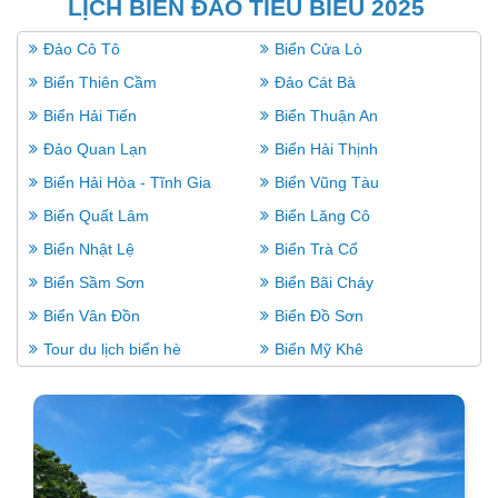
LỊCH BIỂN ĐẢO TIÊU BIỂU 2025
Đảo Cô Tô
Biển Cửa Lò
Biển Thiên Cầm
Đảo Cát Bà
Biển Hải Tiến
Biển Thuận An
Đảo Quan Lạn
Biển Hải Thịnh
Biển Hải Hòa - Tĩnh Gia
Biển Vũng Tàu
Biển Quất Lâm
Biển Lăng Cô
Biển Nhật Lệ
Biển Trà Cổ
Biển Sầm Sơn
Biển Bãi Cháy
Biển Vân Đồn
Biển Đồ Sơn
Tour du lịch biển hè
Biển Mỹ Khê