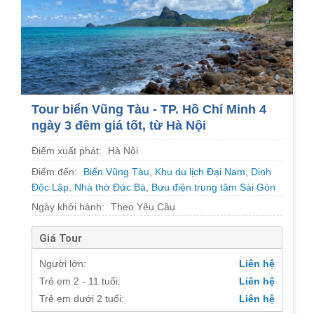
Tour biển Vũng Tàu - TP. Hồ Chí Minh 4
ngày 3 đêm giá tốt, từ Hà Nội
Điểm xuất phát:
Hà Nội
Điểm đến:
Biển Vũng Tàu
,
Khu du lịch Đại Nam
,
Dinh
Độc Lập
,
Nhà thờ Đức Bà
,
Bưu điện trung tâm Sài Gòn
Ngày khởi hành:
Theo Yêu Cầu
Giá Tour
Người lớn:
Liên hệ
Trẻ em 2 - 11 tuổi:
Liên hệ
Trẻ em dưới 2 tuổi:
Liên hệ