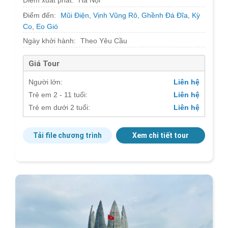
Điểm xuất phát:
Hà Nội
Điểm đến:
Mũi Điện
,
Vịnh Vũng Rô
,
Ghềnh Đá Đĩa
,
Kỳ
Co
,
Eo Gió
Ngày khởi hành:
Theo Yêu Cầu
Giá Tour
Người lớn:
Liên hệ
Trẻ em 2 - 11 tuổi:
Liên hệ
Trẻ em dưới 2 tuổi:
Liên hệ
Tải file chương trình
Xem chi tiết tour