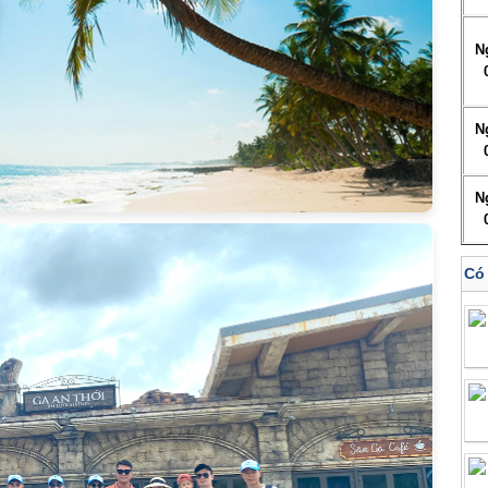
N
N
N
Có