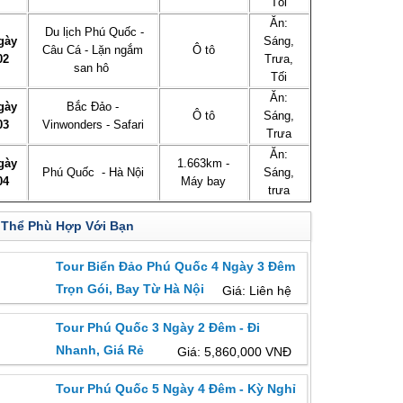
Tối
Ăn:
Du lịch Phú Quốc -
gày
Sáng,
Câu Cá - Lặn ngắm
Ô tô
02
Trưa,
san hô
Tối
Ăn:
gày
Bắc Đảo -
Ô tô
Sáng,
03
Vinwonders - Safari
Trưa
Ăn:
gày
1.663km -
Phú Quốc - Hà Nội
Sáng,
04
Máy bay
trưa
 Thể Phù Hợp Với Bạn
Tour Biển Đảo Phú Quốc 4 Ngày 3 Đêm
Trọn Gói, Bay Từ Hà Nội
Giá: Liên hệ
Tour Phú Quốc 3 Ngày 2 Đêm - Đi
Nhanh, Giá Rẻ
Giá: 5,860,000 VNĐ
Tour Phú Quốc 5 Ngày 4 Đêm - Kỳ Nghỉ