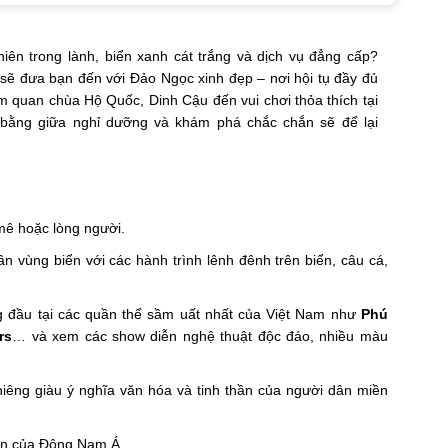
iên trong lành, biển xanh cát trắng và dịch vụ đẳng cấp?
l
sẽ đưa bạn đến với Đảo Ngọc xinh đẹp – nơi hội tụ đầy đủ
am quan chùa Hộ Quốc, Dinh Cậu đến vui chơi thỏa thích tại
n bằng giữa nghỉ dưỡng và khám phá chắc chắn sẽ để lại
ê hoặc lòng người.
 vùng biển với các hành trình lênh đênh trên biển, câu cá,
ng đầu tại các quần thể sầm uất nhất của Việt Nam như
Phú
rs
… và xem các show diễn nghệ thuật độc đáo, nhiều màu
hiêng giàu ý nghĩa văn hóa và tinh thần của người dân miền
lớn của Đông Nam Á.