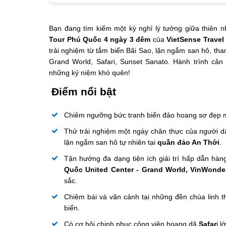
Bạn đang tìm kiếm một kỳ nghỉ lý tưởng giữa thiên nh
Tour Phú Quốc 4 ngày 3 đêm
của
VietSense Trave
trải nghiệm từ tắm biển Bãi Sao, lặn ngắm san hô, th
Grand World, Safari, Sunset Sanato. Hành trình câ
những kỷ niệm khó quên!
Điểm nổi bật
Chiêm ngưỡng bức tranh biển đảo hoang sơ đẹp m
Thử trải nghiệm một ngày chân thực của người dân
lặn ngắm san hô tự nhiên tại
quần đảo An Thới
.
Tận hưởng đa dạng tiện ích giải trí hấp dẫn hà
Quốc United Center - Grand World, VinWonde
sắc.
Chiêm bái và vãn cảnh tại những đền chùa linh t
biển.
Có cơ hội chinh phục công viên hoang dã
Safar
i 