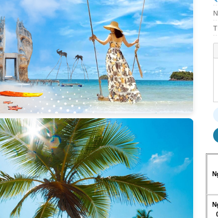
N
T
N
N