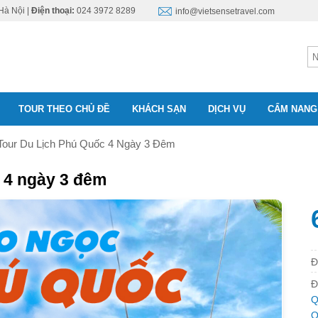
Hà Nội |
Điện thoại:
024 3972 8289
info@vietsensetravel.com
TOUR THEO CHỦ ĐỀ
KHÁCH SẠN
DỊCH VỤ
CẨM NANG
Tour Du Lịch Phú Quốc 4 Ngày 3 Đêm
 4 ngày 3 đêm
Đ
Đ
Q
Q