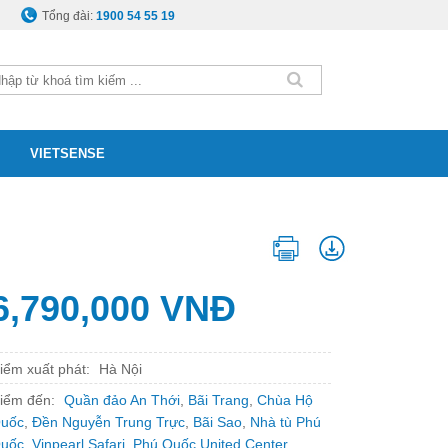
Tổng đài:
1900 54 55 19
VIETSENSE
6,790,000 VNĐ
iểm xuất phát:
Hà Nội
iểm đến:
Quần đảo An Thới
,
Bãi Trang
,
Chùa Hộ
uốc
,
Đền Nguyễn Trung Trực
,
Bãi Sao
,
Nhà tù Phú
uốc
,
Vinpearl Safari
,
Phú Quốc United Center