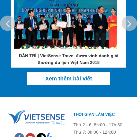
DÂN TRÍ | VietSense Travel được vinh danh giải
Đây là một bãi biển dài và đẹp. Du khách sẽ có những khoảnh
thưởng du lịch Việt Nam 2018
khắc khó quên khi đắm mình trong làn nước biển xanh mát, lắng
nghe những bản nhạc của sóng và gió, và chợp mắt trên bãi cát
Xem thêm bài viết
đầy nắng hay xây lâu đài cát. Ngoài ra, đây là một nơi tốt để thử
các loại hải sản địa phương khác nhau như tôm, cua, cá và cũng
có thể mang về nhà những món quà lưu niệm xinh xắn. Bãi cát
Tất nhiên, đi đâu chúng ta cũng cần trang bị trước những kinh
phẳng lặng, thoai thoải kết hợp với làn nước trong xanh khiến cho
nghiệm cơ bản để không khỏi bỡ ngỡ hoặc có những sự cố đáng
khung cảnh biển này trở nên tráng lệ và hấp dẫn.
tiếc không mong muốn có thể xảy ra. Với kinh nghiệm nhiều năm,
THỜI GIAN LÀM VIỆC
Vietsense Travel sẽ chia sẻ những kinh nghiệm quý báu để bạn
Thứ 2 - 6: 8h:00 - 17h:30
chuẩn bị cho chuyến du lịch Sầm Sơn ngay từ hôm nay!
Thứ 7: 8h:00 - 12h:00
Thông tin đầy đủ cho chuyến du lịch Sầm Sơn - Thanh Hóa từ A