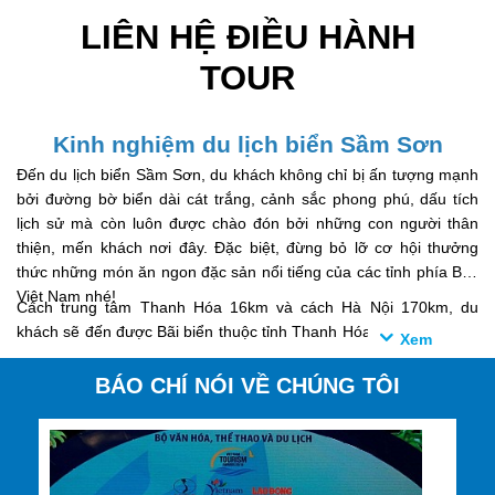
LIÊN HỆ ĐIỀU HÀNH
TOUR
Kinh nghiệm du lịch biển Sầm Sơn
Đến du lịch biển Sầm Sơn, du khách không chỉ bị ấn tượng mạnh
bởi đường bờ biển dài cát trắng, cảnh sắc phong phú, dấu tích
lịch sử mà còn luôn được chào đón bởi những con người thân
thiện, mến khách nơi đây. Đặc biệt, đừng bỏ lỡ cơ hội thưởng
thức những món ăn ngon đặc sản nổi tiếng của các tỉnh phía Bắc
Việt Nam nhé!
Cách trung tâm Thanh Hóa 16km và cách Hà Nội 170km, du
khách sẽ đến được Bãi biển thuộc tỉnh Thanh Hóa . Nơi đây đã là
một địa điểm nổi tiếng của du lịch Việt Nam từ đầu thế kỷ trước,
khi người Pháp bắt đầu xây dựng các cơ sở ở đó để phục vụ cho
BÁO CHÍ NÓI VỀ CHÚNG TÔI
chính họ và các triều đình của chế độ nhà Nguyễn. Ngoài những
món quà mà thiên nhiên ban tặng, còn có rất nhiều điểm hấp dẫn
để du khách khám phá.