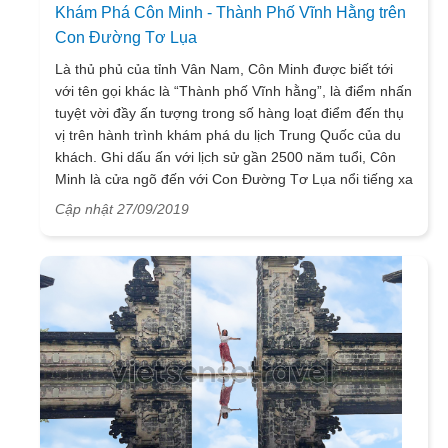
Khám Phá Côn Minh - Thành Phố Vĩnh Hằng trên
Con Đường Tơ Lụa
Là thủ phủ của tỉnh Vân Nam, Côn Minh được biết tới
với tên gọi khác là “Thành phố Vĩnh hằng”, là điểm nhấn
tuyệt vời đầy ấn tượng trong số hàng loạt điểm đến thụ
vị trên hành trình khám phá du lịch Trung Quốc của du
khách. Ghi dấu ấn với lịch sử gần 2500 năm tuổi, Côn
Minh là cửa ngõ đến với Con Đường Tơ Lụa nổi tiếng xa
xưa. Một số thông tin thú vị dưới đây mà VietSense
Cập nhật 27/09/2019
Travel cung cấp hi vọng sẽ giúp ích cho chuyến đi khám
phá mảnh đất này của quý khách hàng.