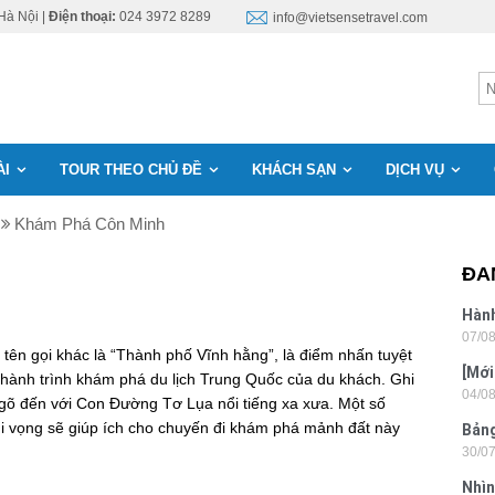
Hà Nội |
Điện thoại:
024 3972 8289
info@vietsensetravel.com
ÀI
TOUR THEO CHỦ ĐỀ
KHÁCH SẠN
DỊCH VỤ
Khám Phá Côn Minh
ĐA
Hành
07/0
Lon
 tên gọi khác là “Thành phố Vĩnh hằng”, là điểm nhấn tuyệt
[Mới
n hành trình khám phá du lịch Trung Quốc của du khách. Ghi
04/0
6 sa
ngõ đến với Con Đường Tơ Lụa nổi tiếng xa xưa. Một số
 hi vọng sẽ giúp ích cho chuyến đi khám phá mảnh đất này
Bảng
30/0
nhật
Nhìn