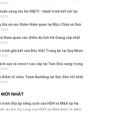
7/2026
 Hưng 2026
huấn công tác hè UNETI - Hành trình kết nối tại
7/2026
Dấu, Đồ Sơn
 Giá vé các điểm thăm quan tại Mộc Châu và Sơn
7/2026
026
vé tham quan các điểm du lịch Hà Giang cập nhật
7/2026
6
 trình gắn kết của Bảo Việt Tràng An tại Quy Nhơn
7/2026
ú Yên
ách sạn và resort cao cấp tại Tam Đảo sang trọng
7/2026
 nghi
a điểm tổ chức Team Building tại Sóc Sơn tốt nhất
7/2026
 nay
N MỚI NHẤT
 trình đầy ắp tiếng cười của HDH và M&A tại Hạ
g
ến du lịch Hạ Long của HDH và M&A được tô điểm