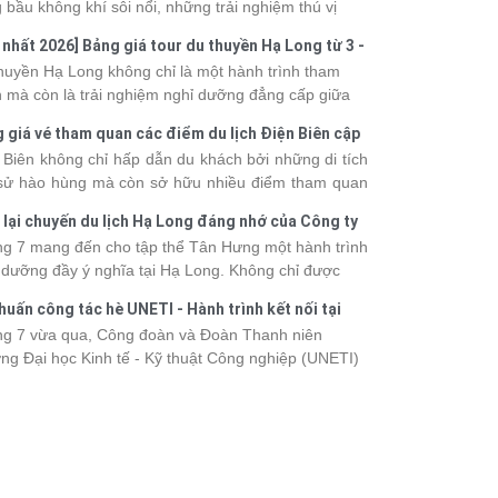
 bầu không khí sôi nổi, những trải nghiệm thú vị
 vô số khoảnh khắc đáng nhớ. Từ vẻ đẹp của kỳ
 nhất 2026] Bảng giá tour du thuyền Hạ Long từ 3 -
 thiên nhiên đến những phút giây đồng hành bên
o
huyền Hạ Long không chỉ là một hành trình tham
, tất cả đã tạo nên một chuyến đi tràn đầy cảm xúc
 mà còn là trải nghiệm nghỉ dưỡng đẳng cấp giữa
ấu ấn khó quên.
uan thiên nhiên thế giới. Tuy nhiên, mỗi hạng du
 giá vé tham quan các điểm du lịch Điện Biên cập
ền sẽ có mức giá và dịch vụ khác nhau, khiến nhiều
 2026
 Biên không chỉ hấp dẫn du khách bởi những di tích
hách băn khoăn khi lựa chọn. Bài viết dưới đây sẽ
 sử hào hùng mà còn sở hữu nhiều điểm tham quan
nhật bảng giá tour du thuyền Hạ Long mới nhất
 đậm dấu ấn văn hóa và thiên nhiên Tây Bắc. Nếu
 từ 3 - 6 sao, giúp bạn dễ dàng so sánh và tìm
 lại chuyến du lịch Hạ Long đáng nhớ của Công ty
 lên kế hoạch khám phá vùng đất này, việc cập nhật
 hành trình phù hợp với nhu cầu cũng như ngân
 Hưng 2026
g 7 mang đến cho tập thể Tân Hưng một hành trình
c giá vé sẽ giúp bạn chủ động hơn trong lịch trình và
.
 dưỡng đầy ý nghĩa tại Hạ Long. Không chỉ được
phí. Cùng Vietsense Travel tham khảo bảng giá vé
mình vào vẻ đẹp của di sản thiên nhiên thế giới, các
m quan các điểm
du lịch Điện Biên
mới nhất năm
huấn công tác hè UNETI - Hành trình kết nối tại
h viên còn có dịp gắn kết, sẻ chia và lưu giữ nhiều
 ngay dưới đây.
Dấu, Đồ Sơn
g 7 vừa qua, Công đoàn và Đoàn Thanh niên
nh khắc đáng nhớ. Hãy cùng nhìn lại chuyến đi
ng Đại học Kinh tế - Kỹ thuật Công nghiệp (UNETI)
 tràn niềm vui và những trải nghiệm khó quên.
ó chuyến Tập huấn công tác hè 2026 đầy ý nghĩa tại
Dấu - Đồ Sơn. Không chỉ là dịp nâng cao kỹ năng
hia sẻ kinh nghiệm công tác, chương trình còn mang
những hoạt động giao lưu sôi nổi, góp phần gắn kết
thể và lưu giữ nhiều kỷ niệm đáng nhớ.