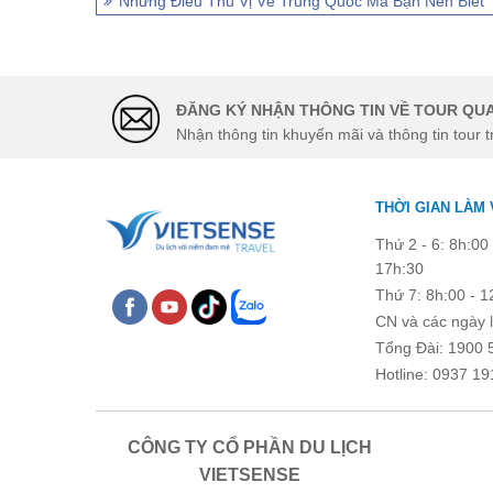
Những Điều Thú Vị Về Trung Quốc Mà Bạn Nên Biết
ĐĂNG KÝ NHẬN THÔNG TIN VỀ TOUR QUA
Nhận thông tin khuyến mãi và thông tin tour t
THỜI GIAN LÀM 
Thứ 2 - 6: 8h:00 
17h:30
Thứ 7: 8h:00 - 1
CN và các ngày l
Tổng Đài: 1900 
Hotline: 0937 19
CÔNG TY CỔ PHẦN DU LỊCH
VIETSENSE