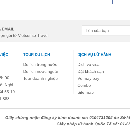
 EMAIL
rọn gói từ Vietsense Travel
VIỆC
TOUR DU LỊCH
DỊCH VỤ LỮ HÀNH
-
Du lịch trong nước
Dịch vụ visa
Du lịch nước ngoài
Đặt khách sạn
2h:00
Tour doanh nghiệp
Vé máy bay
ễ: Nghỉ
Combo
54 55 19
Site map
1 888
Giấy chứng nhận đăng ký kinh doanh số: 0104731205 do Sở kế
Giấy phép lữ hành Quốc Tế số: 01-