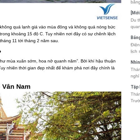
bằng
cùng
[Mới
quan
6 sa
Du t
nhau
quan
 không quá lạnh giá vào mùa đông và không quá nóng bức
và d
kỳ q
 trong khoảng 15 độ C. Tuy nhiên nơi đây có sự chênh lệch
Bảng
thuy
tháng 11 tới tháng 2 năm sau.
nhật
Điện
du k
?
lịch
cập 
mang
2026
t như mùa xuân sớm, hoa nở quanh năm”. Bởi khí hậu thuận
Nhìn
đang
được
Tuy nhiên thời gian đẹp nhất để khám phá nơi đây chính là
Tân
Thán
trướ
sách
nghỉ
chi 
hòa 
tha
- Vân Nam
Tập 
thàn
2026
Hòn 
Thán
khoả
Trườ
ngập
đã c
Hòn 
và c
đến 
tập 