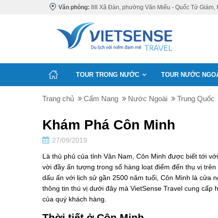
Văn phòng:
88 Xã Đàn, phường Văn Miếu - Quốc Tử Giám, 
TOUR TRONG NƯỚC
TOUR NƯỚC NGO
Trang chủ
Cẩm Nang
Nước Ngoài
Trung Quốc
Khám Phá Côn Minh
27/09/2019
Là thủ phủ của tỉnh Vân Nam, Côn Minh được biết tới với
vời đầy ấn tượng trong số hàng loạt điểm đến thụ vị trê
dấu ấn với lịch sử gần 2500 năm tuổi, Côn Minh là cửa 
thông tin thú vị dưới đây mà VietSense Travel cung cấp
của quý khách hàng.
​​​​​​​Thời tiết ở Côn Minh