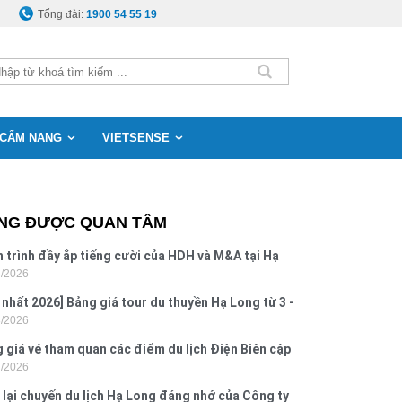
Tổng đài:
1900 54 55 19
CẨM NANG
VIETSENSE
NG ĐƯỢC QUAN TÂM
 trình đầy ắp tiếng cười của HDH và M&A tại Hạ
8/2026
g
 nhất 2026] Bảng giá tour du thuyền Hạ Long từ 3 -
8/2026
o
 giá vé tham quan các điểm du lịch Điện Biên cập
7/2026
 2026
 lại chuyến du lịch Hạ Long đáng nhớ của Công ty