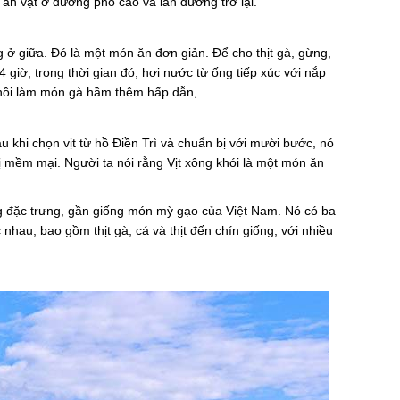
 ăn vặt ở đường phố cao và làn đường trở lại.
g ở giữa. Đó là một món ăn đơn giản. Để cho thịt gà, gừng,
 giờ, trong thời gian đó, hơi nước từ ống tiếp xúc với nắp
 nồi làm món gà hầm thêm hấp dẫn,
u khi chọn vịt từ hồ Điền Trì và chuẩn bị với mười bước, nó
 mềm mại. Người ta nói rằng Vịt xông khói là một món ăn
 đặc trưng, gần giống món mỳ gạo của Việt Nam. Nó có ba
nhau, bao gồm thịt gà, cá và thịt đến chín giống, với nhiều