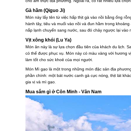
cho ẩm thực địa phương. Ngoài ra, có rất nhiều lựa chọn
Gà hầm (Qiguo Ji)
Món này lấy tên từ việc hấp thịt gà vào nồi bằng ống rỗn
hành tây, tiêu và muối vào nồi và đun hầm trong khoảng 4
nắp lạnh chuyển sang nước, sau đó chảy ngược lại vào
Vịt xông khói (Lu Ya)
Món ăn này là sự lựa chọn đầu tiên của khách du lịch. Sa
có thể được phục vụ. Món này có màu vàng với hương vị
làm tốt cho sức khoẻ của mọi người.
Món Mì gạo là một trong những món đặc sản địa phương
phần chính: một bát nước canh gà cực nóng, thịt lát khác 
gia vị và mì gạo.
Mua sắm gì ở Côn Minh - Vân Nam