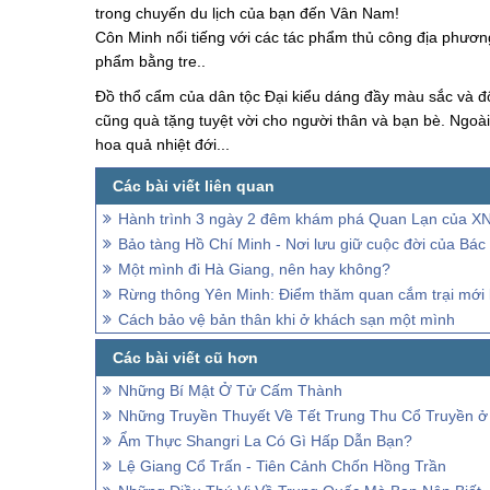
trong chuyến du lịch của bạn đến Vân Nam!
Côn Minh nổi tiếng với các tác phẩm thủ công địa phươ
phẩm bằng tre..
Đồ thổ cẩm của dân tộc Đại kiểu dáng đầy màu sắc và độc
cũng quà tặng tuyệt vời cho người thân và bạn bè. Ngoà
hoa quả nhiệt đới...
Hành trình 3 ngày 2 đêm khám phá Quan Lạn của X
Bảo tàng Hồ Chí Minh - Nơi lưu giữ cuộc đời của Bác
Một mình đi Hà Giang, nên hay không?
Rừng thông Yên Minh: Điểm thăm quan cắm trại mới 
Cách bảo vệ bản thân khi ở khách sạn một mình
Những Bí Mật Ở Tử Cấm Thành
Những Truyền Thuyết Về Tết Trung Thu Cổ Truyền ở
Ẩm Thực Shangri La Có Gì Hấp Dẫn Bạn?
Lệ Giang Cổ Trấn - Tiên Cảnh Chốn Hồng Trần