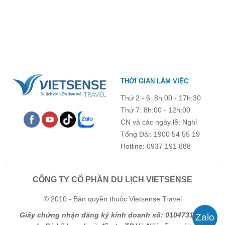
tiếng. Trước khi lên đường, việc cập nhật giá vé tham quan sẽ
giúp bạn chủ động hơn trong việc lên lịch trình và dự trù chi phí
du lịch Mộc Châu
. Cùng Vietsense Travel tham khảo bảng giá vé
tham quan các điểm du lịch ở Sơn La 2026 mới nhất ngay dưới
đây.
THỜI GIAN LÀM VIỆC
Thứ 2 - 6: 8h:00 - 17h:30
Thứ 7: 8h:00 - 12h:00
CN và các ngày lễ: Nghỉ
Tổng Đài: 1900 54 55 19
Hotline: 0937 191 888
CÔNG TY CỔ PHẦN DU LỊCH VIETSENSE
© 2010 - Bản quyền thuộc Vietsense Travel
Giấy chứng nhận đăng ký kinh doanh số: 0104731205