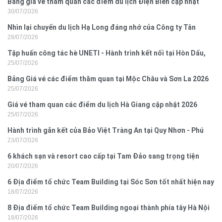
Bảng giá vé tham quan các điểm du lịch Điện Biên cập nhật
30/07/2026
2026
Nhìn lại chuyến du lịch Hạ Long đáng nhớ của Công ty Tân
28/07/2026
Hưng 2026
Tập huấn công tác hè UNETI - Hành trình kết nối tại Hòn Dấu,
25/07/2026
Đồ Sơn
Bảng Giá vé các điểm thăm quan tại Mộc Châu và Sơn La 2026
25/07/2026
Giá vé tham quan các điểm du lịch Hà Giang cập nhật 2026
25/07/2026
Hành trình gắn kết của Bảo Việt Tràng An tại Quy Nhơn - Phú
23/07/2026
Yên
6 khách sạn và resort cao cấp tại Tam Đảo sang trọng tiện
20/07/2026
nghi
6 Địa điểm tổ chức Team Building tại Sóc Sơn tốt nhất hiện nay
18/07/2026
8 Địa điểm tổ chức Team Building ngoại thành phía tây Hà Nội
18/07/2026