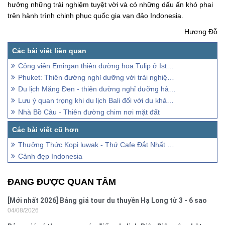
hưởng những trải nghiệm tuyệt vời và có những dấu ấn khó phai
trên hành trình chinh phục quốc gia vạn đảo Indonesia.
Hương Đỗ
Công viên Emirgan thiên đường hoa Tulip ở Istanbul
Phuket: Thiên đường nghỉ dưỡng với trải nghiệm đa dạng và mùa hè tuyệt vời
Du lịch Măng Đen - thiên đường nghỉ dưỡng hàng đầu Kon Tum
Lưu ý quan trọng khi du lịch Bali đối với du khách Việt Nam
Nhà Bồ Câu - Thiên đường chim nơi mặt đất
Thưởng Thức Kopi luwak - Thứ Cafe Đắt Nhất Thế Giới Tại Bali
Cảnh đẹp Indonesia
ĐANG ĐƯỢC QUAN TÂM
[Mới nhất 2026] Bảng giá tour du thuyền Hạ Long từ 3 - 6 sao
04/08/2026