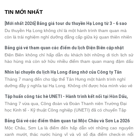
TIN MỚI NHẤT
[Mới nhất 2026] Bảng giá tour du thuyền Hạ Long từ 3 - 6 sao
Du thuyền Hạ Long không chỉ là một hành trình tham quan mà
còn là trải nghiệm nghỉ dưỡng đẳng cấp giữa kỳ quan thiên nhiên
thế giới. Tuy nhiên, mỗi hạng du thuyền sẽ có mức giá và dịch vụ
Bảng giá vé tham quan các điểm du lịch Điện Biên cập nhật
khác nhau, khiến nhiều du khách băn khoăn khi lựa chọn. Bài viết
2026
Điện Biên không chỉ hấp dẫn du khách bởi những di tích lịch sử
dưới đây sẽ cập nhật bảng giá tour du thuyền Hạ Long mới nhất
hào hùng mà còn sở hữu nhiều điểm tham quan mang đậm dấu
2026 từ 3 - 6 sao, giúp bạn dễ dàng so sánh và tìm được hành
ấn văn hóa và thiên nhiên Tây Bắc. Nếu đang lên kế hoạch khám
trình phù hợp với nhu cầu cũng như ngân sách.
Nhìn lại chuyến du lịch Hạ Long đáng nhớ của Công ty Tân
phá vùng đất này, việc cập nhật trước giá vé sẽ giúp bạn chủ
Hưng 2026
Tháng 7 mang đến cho tập thể Tân Hưng một hành trình nghỉ
động hơn trong lịch trình và chi phí. Cùng Vietsense Travel tham
dưỡng đầy ý nghĩa tại Hạ Long. Không chỉ được hòa mình vào vẻ
khảo bảng giá vé tham quan các điểm
du lịch Điện Biên
mới nhất
đẹp của di sản thiên nhiên thế giới, các thành viên còn có dịp gắn
năm 2026 ngay dưới đây.
Tập huấn công tác hè UNETI - Hành trình kết nối tại Hòn Dấu,
kết, sẻ chia và lưu giữ nhiều khoảnh khắc đáng nhớ. Hãy cùng
Đồ Sơn
Tháng 7 vừa qua, Công đoàn và Đoàn Thanh niên Trường Đại
nhìn lại chuyến đi ngập tràn niềm vui và những trải nghiệm khó
học Kinh tế - Kỹ thuật Công nghiệp (UNETI) đã có chuyến Tập
quên.
huấn công tác hè 2026 đầy ý nghĩa tại Hòn Dấu - Đồ Sơn. Không
Bảng Giá vé các điểm thăm quan tại Mộc Châu và Sơn La 2026
chỉ là dịp nâng cao kỹ năng và chia sẻ kinh nghiệm công tác,
Mộc Châu, Sơn La là điểm đến hấp dẫn với những cao nguyên
chương trình còn mang đến những hoạt động giao lưu sôi nổi,
xanh mướt, thác nước hùng vĩ và vô số địa điểm check-in nổi
góp phần gắn kết tập thể và lưu giữ nhiều kỷ niệm đáng nhớ.