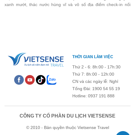
xanh mướt, thác nước hùng vĩ và vô số địa điểm check-in nổi
góp phần gắn kết tập thể và lưu giữ nhiều kỷ niệm đáng nhớ.
tiếng. Trước khi lên đường, việc cập nhật giá vé tham quan sẽ
giúp bạn chủ động hơn trong việc lên lịch trình và dự trù chi phí
du lịch Mộc Châu
. Cùng Vietsense Travel tham khảo bảng giá vé
tham quan các điểm du lịch ở Sơn La 2026 mới nhất ngay dưới
đây.
THỜI GIAN LÀM VIỆC
Thứ 2 - 6: 8h:00 - 17h:30
Thứ 7: 8h:00 - 12h:00
CN và các ngày lễ: Nghỉ
Tổng Đài: 1900 54 55 19
Hotline: 0937 191 888
CÔNG TY CỔ PHẦN DU LỊCH VIETSENSE
© 2010 - Bản quyền thuộc Vietsense Travel