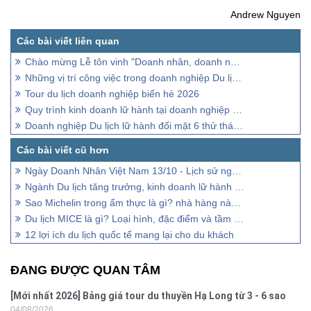
Andrew Nguyen
Chào mừng Lễ tôn vinh "Doanh nhân, doanh nghiệp Thăng Long 2022
Những vị trí công việc trong doanh nghiệp Du lịch Lữ hành
Tour du lịch doanh nghiệp biển hè 2026
Quy trình kinh doanh lữ hành tại doanh nghiệp nhỏ và vừa
Doanh nghiệp Du lịch lữ hành đối mặt 6 thử thách hậu Covid-19
Ngày Doanh Nhân Việt Nam 13/10 - Lịch sử người làm kinh tế
Ngành Du lịch tăng trưởng, kinh doanh lữ hành chết đói!
Sao Michelin trong ẩm thực là gì? nhà hàng nào được gắn sao?
Du lịch MICE là gì? Loại hình, đặc điểm và tầm quan trọng
12 lợi ích du lịch quốc tế mang lại cho du khách
ĐANG ĐƯỢC QUAN TÂM
[Mới nhất 2026] Bảng giá tour du thuyền Hạ Long từ 3 - 6 sao
04/08/2026