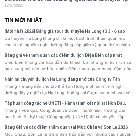
18/07/2026
TIN MỚI NHẤT
[Mới nhất 2026] Bảng giá tour du thuyền Hạ Long từ 3 - 6 sao
Du thuyền Hạ Long không chỉ là một hành trình tham quan mà
còn là trải nghiệm nghỉ dưỡng đẳng cấp giữa kỳ quan thiên nhiên
thế giới. Tuy nhiên, mỗi hạng du thuyền sẽ có mức giá và dịch vụ
Bảng giá vé tham quan các điểm du lịch Điện Biên cập nhật
khác nhau, khiến nhiều du khách băn khoăn khi lựa chọn. Bài viết
2026
Điện Biên không chỉ hấp dẫn du khách bởi những di tích lịch sử
dưới đây sẽ cập nhật bảng giá tour du thuyền Hạ Long mới nhất
hào hùng mà còn sở hữu nhiều điểm tham quan mang đậm dấu
2026 từ 3 - 6 sao, giúp bạn dễ dàng so sánh và tìm được hành
ấn văn hóa và thiên nhiên Tây Bắc. Nếu đang lên kế hoạch khám
trình phù hợp với nhu cầu cũng như ngân sách.
Nhìn lại chuyến du lịch Hạ Long đáng nhớ của Công ty Tân
phá vùng đất này, việc cập nhật trước giá vé sẽ giúp bạn chủ
Hưng 2026
Tháng 7 mang đến cho tập thể Tân Hưng một hành trình nghỉ
động hơn trong lịch trình và chi phí. Cùng Vietsense Travel tham
dưỡng đầy ý nghĩa tại Hạ Long. Không chỉ được hòa mình vào vẻ
khảo bảng giá vé tham quan các điểm
du lịch Điện Biên
mới nhất
đẹp của di sản thiên nhiên thế giới, các thành viên còn có dịp gắn
năm 2026 ngay dưới đây.
Tập huấn công tác hè UNETI - Hành trình kết nối tại Hòn Dấu,
kết, sẻ chia và lưu giữ nhiều khoảnh khắc đáng nhớ. Hãy cùng
Đồ Sơn
Tháng 7 vừa qua, Công đoàn và Đoàn Thanh niên Trường Đại
nhìn lại chuyến đi ngập tràn niềm vui và những trải nghiệm khó
học Kinh tế - Kỹ thuật Công nghiệp (UNETI) đã có chuyến Tập
quên.
huấn công tác hè 2026 đầy ý nghĩa tại Hòn Dấu - Đồ Sơn. Không
Bảng Giá vé các điểm thăm quan tại Mộc Châu và Sơn La 2026
chỉ là dịp nâng cao kỹ năng và chia sẻ kinh nghiệm công tác,
Mộc Châu, Sơn La là điểm đến hấp dẫn với những cao nguyên
chương trình còn mang đến những hoạt động giao lưu sôi nổi,