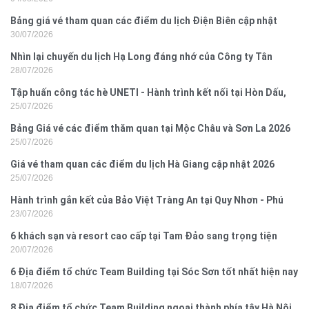
Bảng giá vé tham quan các điểm du lịch Điện Biên cập nhật
30/07/2026
2026
Nhìn lại chuyến du lịch Hạ Long đáng nhớ của Công ty Tân
28/07/2026
Hưng 2026
Tập huấn công tác hè UNETI - Hành trình kết nối tại Hòn Dấu,
25/07/2026
Đồ Sơn
Bảng Giá vé các điểm thăm quan tại Mộc Châu và Sơn La 2026
25/07/2026
Giá vé tham quan các điểm du lịch Hà Giang cập nhật 2026
25/07/2026
Hành trình gắn kết của Bảo Việt Tràng An tại Quy Nhơn - Phú
23/07/2026
Yên
6 khách sạn và resort cao cấp tại Tam Đảo sang trọng tiện
20/07/2026
nghi
6 Địa điểm tổ chức Team Building tại Sóc Sơn tốt nhất hiện nay
18/07/2026
8 Địa điểm tổ chức Team Building ngoại thành phía tây Hà Nội