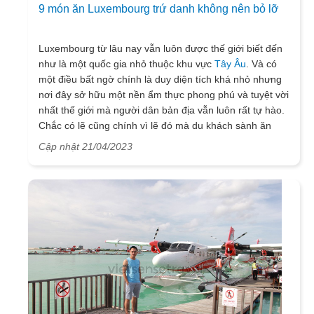
9 món ăn Luxembourg trứ danh không nên bỏ lỡ
Luxembourg từ lâu nay vẫn luôn được thế giới biết đến
như là một quốc gia nhỏ thuộc khu vực
Tây Âu
. Và có
một điều bất ngờ chính là duy diện tích khá nhỏ nhưng
nơi đây sở hữu một nền ẩm thực phong phú và tuyệt vời
nhất thế giới mà người dân bản địa vẫn luôn rất tự hào.
Chắc có lẽ cũng chính vì lẽ đó mà du khách sành ăn
ngày nay vẫn thường chọn Luxembourg để đến trong
Cập nhật 21/04/2023
những dịp nghỉ ngơi của mình, của người thân và dĩ
nhiên khi được đặt chân đến đây họ sẽ ăn tất cả những
món ăn Luxembourg nổi tiếng nhất. Hãy cùng Vietsense
travel tìm hiểu xem thử đó là những món ăn đặc biệt
nào qua bài viết dưới đây mọi người nhé!