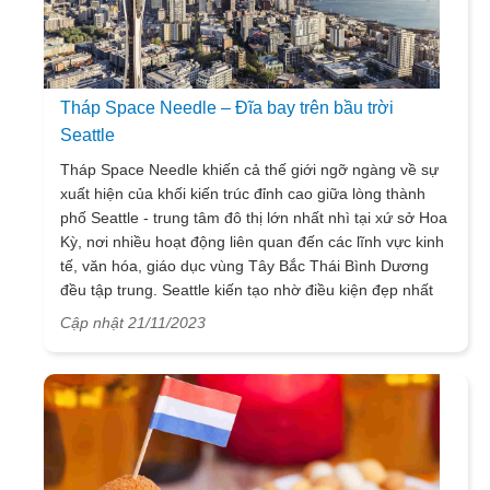
Tháp Space Needle – Đĩa bay trên bầu trời
Seattle
Tháp Space Needle khiến cả thế giới ngỡ ngàng về sự
xuất hiện của khối kiến trúc đỉnh cao giữa lòng thành
phố Seattle - trung tâm đô thị lớn nhất nhì tại xứ sở Hoa
Kỳ, nơi nhiều hoạt động liên quan đến các lĩnh vực kinh
tế, văn hóa, giáo dục vùng Tây Bắc Thái Bình Dương
đều tập trung. Seattle kiến tạo nhờ điều kiện đẹp nhất
của địa hình, thời tiết và khí hậu với nhiều thắng cảnh
Cập nhật 21/11/2023
đẹp cùng nền văn hóa phong phú và đa dạng nhất là
biểu tượng
du lịch
liên quan đến những kiệt tác nhân tạo
xuất sắc trong đó không thể bỏ qua tháp Space Needle
sẽ khiến bạn kinh ngạc. VietSense Travel hân hạnh
mang đến bạn những nội dung chi tiết về điểm đến siêu
hot này.