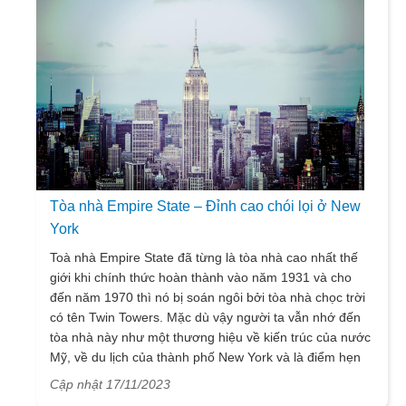
thăm Maldives.
Tòa nhà Empire State – Đỉnh cao chói lọi ở New
York
Toà nhà Empire State đã từng là tòa nhà cao nhất thế
giới khi chính thức hoàn thành vào năm 1931 và cho
đến năm 1970 thì nó bị soán ngôi bởi tòa nhà chọc trời
có tên Twin Towers. Mặc dù vậy người ta vẫn nhớ đến
tòa nhà này như một thương hiệu về kiến trúc của nước
Mỹ, về du lịch của thành phố New York và là điểm hẹn
triệu view trong các tour
du lịch
của hội đam mê khám
Cập nhật 17/11/2023
phá trên toàn thế giới.