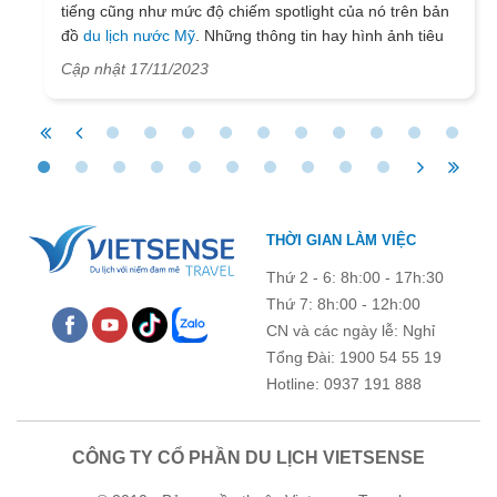
tiếng cũng như mức độ chiếm spotlight của nó trên bản
đồ
du lịch nước Mỹ
. Những thông tin hay hình ảnh tiêu
biểu về núi Rushmore xuất hiện ở khắp mọi nơi và bạn
Cập nhật 17/11/2023
có thể dễ dàng khai thác những nội dung liên quan để
chuẩn bị cho một hành trình đi du lịch đầy ý nghĩa.
THỜI GIAN LÀM VIỆC
Thứ 2 - 6: 8h:00 - 17h:30
Thứ 7: 8h:00 - 12h:00
CN và các ngày lễ: Nghỉ
Tổng Đài: 1900 54 55 19
Hotline: 0937 191 888
CÔNG TY CỔ PHẦN DU LỊCH VIETSENSE