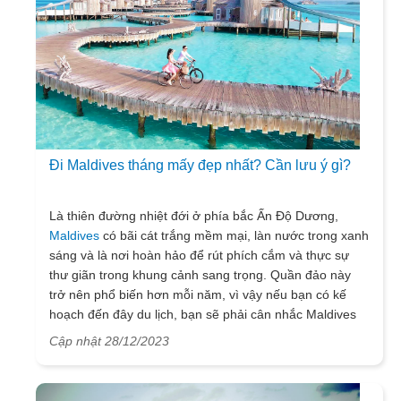
vào sự kết hợp khéo léo và đầy tinh tế của các nguyên
liệu tươi sạch và bàn tay điêu luyện của đầu bếp. Đối
với học sinh sinh viên quốc tế ngày nay khi học tập tại
quốc gia này, các bạn hãy biết cách tận dụng khoảng
thời gian này để có những trải nghiệm đáng nhớ trong
suốt quá trình du học Hà Lan để sau này không phải hối
hận. Thực sự Vietsense travel muốn truyền tải rằng
chẳng còn gì thú vị hơn khi chúng ta vừa ngắm cảnh
Đi Maldives tháng mấy đẹp nhất? Cần lưu ý gì?
thiên nhiên đẹp đẽ nơi đây và vừa được thưởng thức
những món ăn ngon nổi tiếng nhất ở Hà Lan mang đến.
Chính vì vậy hãy cùng Vietsense travel tìm hiểu đó là
Là thiên đường nhiệt đới ở phía bắc Ấn Độ Dương,
những món ăn nào mọi người nhé!
Maldives
có bãi cát trắng mềm mại, làn nước trong xanh
sáng và là nơi hoàn hảo để rút phích cắm và thực sự
thư giãn trong khung cảnh sang trọng. Quần đảo này
trở nên phổ biến hơn mỗi năm, vì vậy nếu bạn có kế
hoạch đến đây du lịch, bạn sẽ phải cân nhắc Maldives
tháng mấy đẹp nhất để đi.
Cập nhật 28/12/2023
Hãy tham khảo bài viết này của chúng tôi để cập nhật
thông tin thời tiết, ít đám đông hơn hay điều kiện vui
chơi hoàn hảo vào những thời điểm tốt nhất để ghé