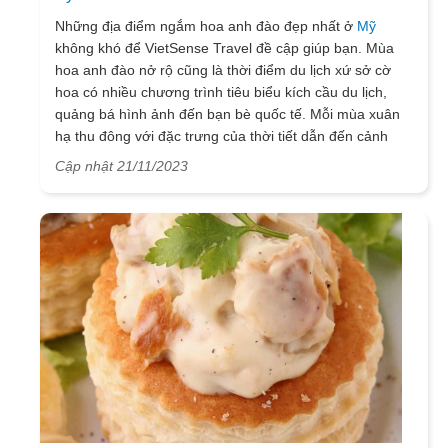
Những địa điểm ngắm hoa anh đào đẹp nhất ở
Mỹ
không khó để VietSense Travel đề cập giúp bạn. Mùa
hoa anh đào nở rộ cũng là thời điểm du lịch xứ sở cờ
hoa có nhiều chương trình tiêu biểu kích cầu du lịch,
quảng bá hình ảnh đến bạn bè quốc tế. Mỗi mùa xuân
hạ thu đông với đặc trưng của thời tiết dẫn đến cảnh
quan có sự thay đổi, lộng lẫy rực rỡ cho đến thơ mộng
Cập nhật 21/11/2023
huyền ảo. Còn đối với riêng mùa hoa anh đào luôn luôn
nổi bật nhờ những sắc thái khác nhau, tiêu biểu ở: