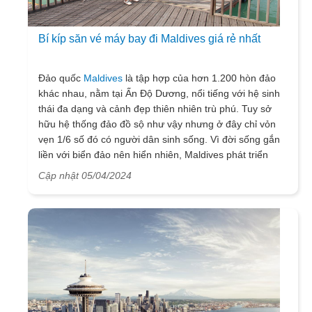
Bí kíp săn vé máy bay đi Maldives giá rẻ nhất
Đảo quốc
Maldives
là tập hợp của hơn 1.200 hòn đảo
khác nhau, nằm tại Ấn Độ Dương, nổi tiếng với hệ sinh
thái đa dạng và cảnh đẹp thiên nhiên trù phú. Tuy sở
hữu hệ thống đảo đồ sộ như vậy nhưng ở đây chỉ vỏn
vẹn 1/6 số đó có người dân sinh sống. Vì đời sống gắn
liền với biển đảo nên hiển nhiên, Maldives phát triển
dựa trên ngành du lịch biển đảo, các loại hình dịch vụ
Cập nhật 05/04/2024
nghỉ dưỡng. Vẻ đẹp từ làn nước trong xanh, những khi
nghỉ mát xa hoa trên biển, hay những chuyến lặn biển
ngắm san hô là những gì thu hút hàng triệu lượt khách
đến đây mỗi năm, trong đó có khách du lịch Việt. Vé
máy bay đến điểm nóng du lịch này luôn trong tình trạng
cháy hàng khi đến mùa cao điểm, bởi vậy Vietsense
Travel sẽ giúp bạn tổng hợp thông tin và cách săn vé
giá rẻ đến đảo quốc xinh đẹp này.