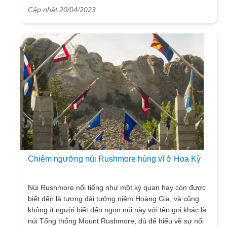
phú. Không thể không nói đây chính là một nền ẩm thực
Cập nhật 20/04/2023
được công nhận bởi các món ăn chính thơm ngon,
được kết hợp vô cùng hoàn hảo với các loại thịt phong
phú và cả các loại bánh của thơm đã làm nên sự thành
công của các món ăn Áo. Vietsense travel tiếp theo đây
sẽ đưa các bạn đi tìm hiểu một số món ăn đặc trưng
của ẩm thực Áo nổi tiếng, song song với đó chúng ta có
thể hiểu thêm về một loại hình ẩm thực cung cấp cho
chúng ta những món ăn ngon đầy hương vị khi đặt chân
đến quốc gia này du lịch. Không chỉ là món ăn đó còn là
những yếu tố văn hóa đặc biệt, là lịch sử mà đất nước
và con người tại đây luôn tự hào mang ra giới thiệu với
bạn bè quốc tế.
Chiêm ngưỡng núi Rushmore hùng vĩ ở Hoa Kỳ
Núi Rushmore nổi tiếng như một kỳ quan hay còn được
biết đến là tượng đài tưởng niệm Hoàng Gia, và cũng
không ít người biết đến ngọn núi này với tên gọi khác là
núi Tổng thống Mount Rushmore, đủ để hiểu về sự nổi