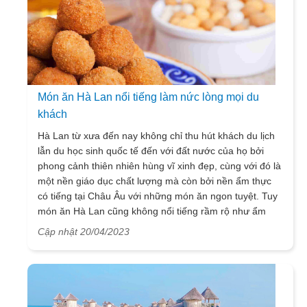
Món ăn Hà Lan nổi tiếng làm nức lòng mọi du
khách
Hà Lan từ xưa đến nay không chỉ thu hút khách du lịch
lẫn du học sinh quốc tế đến với đất nước của họ bởi
phong cảnh thiên nhiên hùng vĩ xinh đẹp, cùng với đó là
một nền giáo dục chất lượng mà còn bởi nền ẩm thực
có tiếng tại Châu Âu với những món ăn ngon tuyệt. Tuy
món ăn Hà Lan cũng không nổi tiếng rầm rộ như ẩm
thực Ý hay Pháp, nhưng nền ẩm thực tại Xứ sở hoa
Cập nhật 20/04/2023
Tulip lại mang đậm trong mình những nét đặc trưng
riêng biệt. Khi tìm hiểu chúng ta có thể thể thấy rằng đại
đa số các món ăn ở đây không chỉ thu hút du khách
nếm thử bởi vẻ bề ngoài đẹp mắt mà còn kích thích vị
giác bởi hương vị thơm ngon khó cưỡng của chúng nhờ