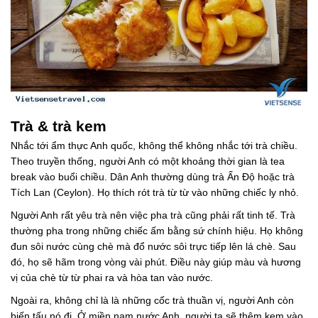
Trà & trà kem
Nhắc tới ẩm thực Anh quốc, không thể không nhắc tới trà chiều.
Theo truyền thống, người Anh có một khoảng thời gian là tea
break vào buổi chiều. Dân Anh thường dùng trà Ấn Độ hoặc trà
Tích Lan (Ceylon). Họ thích rót trà từ từ vào những chiếc ly nhỏ.
Người Anh rất yêu trà nên việc pha trà cũng phải rất tinh tế. Trà
thường pha trong những chiếc ấm bằng sứ chính hiệu. Họ không
đun sôi nước cùng chè mà đổ nước sôi trực tiếp lên lá chè. Sau
đó, họ sẽ hãm trong vòng vài phút. Điều này giúp màu và hương
vị của chè từ từ phai ra và hòa tan vào nước.
Ngoài ra, không chỉ là là những cốc trà thuần vị, người Anh còn
biến tấu nó đi. Ở miền nam nước Anh, người ta sẽ thêm kem vào