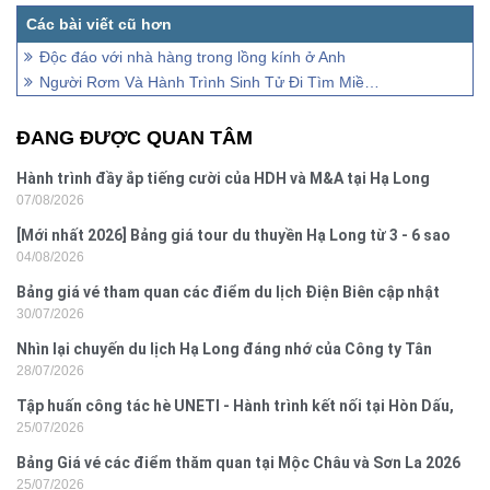
Độc đáo với nhà hàng trong lồng kính ở Anh
Người Rơm Và Hành Trình Sinh Tử Đi Tìm Miền Đất Hứa (Phần 1)
ĐANG ĐƯỢC QUAN TÂM
Hành trình đầy ắp tiếng cười của HDH và M&A tại Hạ Long
07/08/2026
[Mới nhất 2026] Bảng giá tour du thuyền Hạ Long từ 3 - 6 sao
04/08/2026
Bảng giá vé tham quan các điểm du lịch Điện Biên cập nhật
30/07/2026
2026
Nhìn lại chuyến du lịch Hạ Long đáng nhớ của Công ty Tân
28/07/2026
Hưng 2026
Tập huấn công tác hè UNETI - Hành trình kết nối tại Hòn Dấu,
25/07/2026
Đồ Sơn
Bảng Giá vé các điểm thăm quan tại Mộc Châu và Sơn La 2026
25/07/2026