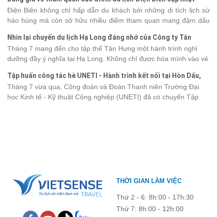
khác nhau, khiến nhiều du khách băn khoăn khi lựa chọn. Bài viết
2026
Điện Biên không chỉ hấp dẫn du khách bởi những di tích lịch sử
dưới đây sẽ cập nhật bảng giá tour du thuyền Hạ Long mới nhất
hào hùng mà còn sở hữu nhiều điểm tham quan mang đậm dấu
2026 từ 3 - 6 sao, giúp bạn dễ dàng so sánh và tìm được hành
ấn văn hóa và thiên nhiên Tây Bắc. Nếu đang lên kế hoạch khám
trình phù hợp với nhu cầu cũng như ngân sách.
Nhìn lại chuyến du lịch Hạ Long đáng nhớ của Công ty Tân
phá vùng đất này, việc cập nhật trước giá vé sẽ giúp bạn chủ
Hưng 2026
Tháng 7 mang đến cho tập thể Tân Hưng một hành trình nghỉ
động hơn trong lịch trình và chi phí. Cùng Vietsense Travel tham
dưỡng đầy ý nghĩa tại Hạ Long. Không chỉ được hòa mình vào vẻ
khảo bảng giá vé tham quan các điểm
du lịch Điện Biên
mới nhất
đẹp của di sản thiên nhiên thế giới, các thành viên còn có dịp gắn
năm 2026 ngay dưới đây.
Tập huấn công tác hè UNETI - Hành trình kết nối tại Hòn Dấu,
kết, sẻ chia và lưu giữ nhiều khoảnh khắc đáng nhớ. Hãy cùng
Đồ Sơn
Tháng 7 vừa qua, Công đoàn và Đoàn Thanh niên Trường Đại
nhìn lại chuyến đi ngập tràn niềm vui và những trải nghiệm khó
học Kinh tế - Kỹ thuật Công nghiệp (UNETI) đã có chuyến Tập
quên.
huấn công tác hè 2026 đầy ý nghĩa tại Hòn Dấu - Đồ Sơn. Không
chỉ là dịp nâng cao kỹ năng và chia sẻ kinh nghiệm công tác,
chương trình còn mang đến những hoạt động giao lưu sôi nổi,
góp phần gắn kết tập thể và lưu giữ nhiều kỷ niệm đáng nhớ.
THỜI GIAN LÀM VIỆC
Thứ 2 - 6: 8h:00 - 17h:30
Thứ 7: 8h:00 - 12h:00