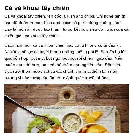
Cá và khoai tây chiên
Cá và khoai tây chiên, tên gốc là Fish and chips. Chỉ nghe tên thì
bạn đã đoán ra món Fish and chips có gì rồi đúng không nào?
Đây là món ăn được tạo thành từ sự kết hợp siêu đơn giản của cá
chiên giòn và khoai tây chiên.
Cách làm món cá và khoai chiên này cũng không có gì cầu kì.
Người ta sẽ lọc cá tuyết thành những miếng phi lê. Sau đó họ lăn
qua hỗn hợp: bột mỳ, bột ngô, bột nở, rồi chiên ngập dầu. Nếu
muốn đậm đà hơn, bạn có thể thêm đậu nghiền vào. Đặc biệt
việc rưới thêm nước sốt và vắt chanh chính là điểm làm nên
hương vị đặc trưng của ẩm thực Anh quốc truyền thống.