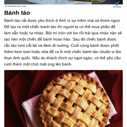
Bánh táo
Bánh táo rất được yêu thích ở Anh vì sự mềm mại và thơm ngon.
Để tạo ra một chiếc bánh táo thì người ta có thể mua phần đế
làm sẵn hoặc tự nhào. Bột mì trộn với bơ rồi trải qua nhào nặn sẽ
tạo nên một chiếc đế bánh hoàn hảo. Sau đó chiếc bánh được
rắc táo tươi cắt lát và đem đi nướng. Cuối cùng bánh được phết
thêm kem tươi hoặc sữa để ra lò một chiếc bánh táo chuẩn vị ẩm
thực Anh quốc. Nếu du khách thích sự ngọt ngào, có thể yêu cầu
rưới thêm một chút mật ong lên bánh.