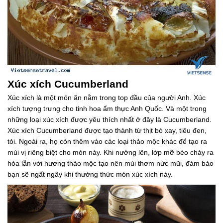
Xúc xích Cucumberland
Xúc xích là một món ăn nằm trong top đầu của người Anh. Xúc
xích tượng trưng cho tinh hoa ẩm thực Anh Quốc. Và một trong
những loại xúc xích được yêu thích nhất ở đây là Cucumberland.
Xúc xích Cucumberland được tạo thành từ thịt bò xay, tiêu đen,
tỏi. Ngoài ra, họ còn thêm vào các loại thảo mộc khác để tạo ra
mùi vị riêng biệt cho món này. Khi nướng lên, lớp mỡ béo chảy ra
hòa lẫn với hương thảo mộc tạo nên mùi thơm nức mũi, đảm bảo
bạn sẽ ngất ngây khi thưởng thức món xúc xích này.