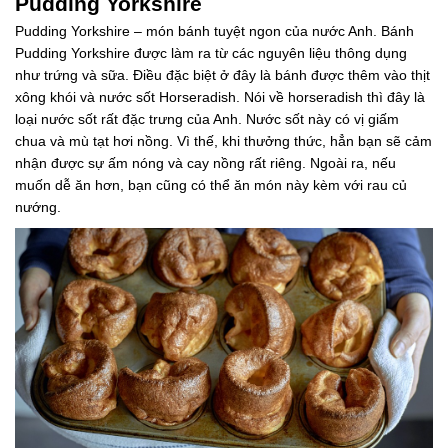
Pudding Yorkshire
Pudding Yorkshire – món bánh tuyệt ngon của nước Anh. Bánh
Pudding Yorkshire được làm ra từ các nguyên liệu thông dụng
như trứng và sữa. Điều đặc biệt ở đây là bánh được thêm vào thịt
xông khói và nước sốt Horseradish. Nói về horseradish thì đây là
loại nước sốt rất đặc trưng của Anh. Nước sốt này có vị giấm
chua và mù tạt hơi nồng. Vì thế, khi thưởng thức, hẳn bạn sẽ cảm
nhận được sự ấm nóng và cay nồng rất riêng. Ngoài ra, nếu
muốn dễ ăn hơn, bạn cũng có thể ăn món này kèm với rau củ
nướng.