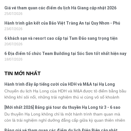
Giá vé tham quan các điểm du lịch Hà Giang cập nhật 2026
25/07/2026
Hành trình gắn kết của Bảo Việt Tràng An tại Quy Nhơn - Phú
23/07/2026
Yên
6 khách sạn và resort cao cấp tại Tam Đảo sang trọng tiện
20/07/2026
nghi
6 Địa điểm tổ chức Team Building tại Sóc Sơn tốt nhất hiện nay
18/07/2026
TIN MỚI NHẤT
Hành trình đầy ắp tiếng cười của HDH và M&A tại Hạ Long
Chuyến du lịch Hạ Long của HDH và M&A được tô điểm bằng bầu
không khí sôi nổi, những trải nghiệm thú vị cùng vô số khoảnh
khắc đáng nhớ. Từ vẻ đẹp của kỳ quan thiên nhiên đến những
[Mới nhất 2026] Bảng giá tour du thuyền Hạ Long từ 3 - 6 sao
phút giây đồng hành bên nhau, tất cả đã tạo nên một chuyến đi
Du thuyền Hạ Long không chỉ là một hành trình tham quan mà
tràn đầy cảm xúc và dấu ấn khó quên.
còn là trải nghiệm nghỉ dưỡng đẳng cấp giữa kỳ quan thiên nhiên
thế giới. Tuy nhiên, mỗi hạng du thuyền sẽ có mức giá và dịch vụ
Bảng giá vé tham quan các điểm du lịch Điện Biên cập nhật