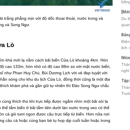
bằng
cùng
[Mới
quan
6 sa
t trắng phẳng mịn với độ dốc thoai thoải, nước trong và
Du t
nhau
quan
ơng và Song Ngư.
và d
kỳ q
Bảng
thuy
nhật
Điện
du k
ửa Lò
lịch
cập 
mang
2026
Nhìn
đang
iểm khá mới lạ nằm cách bãi biển Cửa Lò khoảng 4km. Hòn
được
Tân
Thán
trướ
độ cao 133m, hòn nhỏ có độ cao 88m so với mặt nước biển;
sách
nghỉ
chi 
 sĩ như Phan Huy Chú, Bùi Dương Lịch với vẻ đẹp tuyệt vời
hòa 
tha
hắn sóng cho khu du lịch Cửa Lò, đồng thời cũng là một địa
Tập 
thàn
2026
thích khám phá và gần gũi tự nhiên thì Đảo Song Ngư chắc
Hòn 
Thán
khoả
Trườ
ngập
đã c
cùng thích thú khi trực tiếp được ngắm nhìn một bãi sỏi lạ
Hòn 
thể tắm biển ở bãi tắm tiên dưới làn nước trong veo có thể
và c
ón cá giò tươi ngon được câu trực tiếp từ biển. Hơn nữa nơi
đến 
ộng câu cá hoặc cùng bạn bè tụ họp dịp cuối tuần hoặc trong
tập 