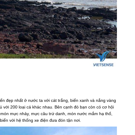
ển đẹp nhất ở nước ta với cát trắng, biển xanh và nắng vàng
 với 200 loại cá khác nhau. Bên cạnh đó bạn còn có cơ hội
 là món mực nhảy, mực câu trứ danh, món nước mắm hạ thổ,
n với hệ thống xe điện đưa đón tận nơi.