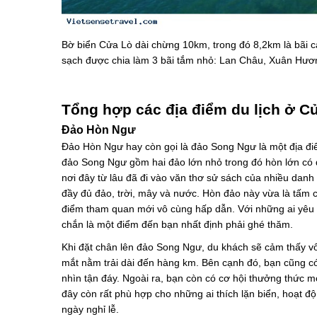
Bờ biển Cửa Lò dài chừng 10km, trong đó 8,2km là bãi cá
sạch được chia làm 3 bãi tắm nhỏ: Lan Châu, Xuân Hư
Tổng hợp các địa điểm du lịch ở C
Đảo Hòn Ngư
Đảo Hòn Ngư hay còn gọi là đảo Song Ngư là một địa đ
đảo Song Ngư gồm hai đảo lớn nhỏ trong đó hòn lớn có 
nơi đây từ lâu đã đi vào văn thơ sử sách của nhiều danh
đầy đủ đảo, trời, mây và nước. Hòn đảo này vừa là tấm c
điểm tham quan mới vô cùng hấp dẫn. Với những ai yêu 
chắn là một điểm đến bạn nhất định phải ghé thăm.
Khi đặt chân lên đảo Song Ngư, du khách sẽ cảm thấy vô 
mắt nằm trải dài đến hàng km. Bên cạnh đó, bạn cũng có 
nhìn tận đáy. Ngoài ra, bạn còn có cơ hội thưởng thức m
đây còn rất phù hợp cho những ai thích lặn biển, hoạt đ
ngày nghỉ lễ.