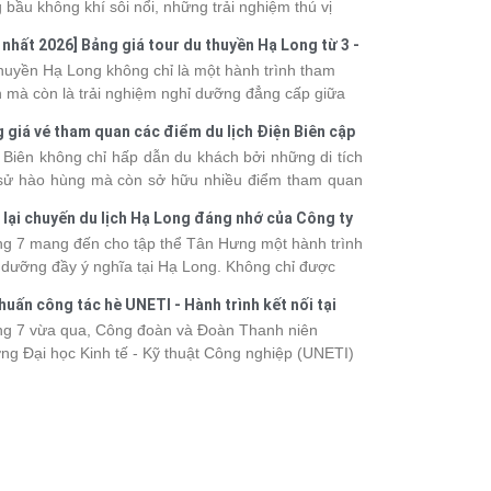
 bầu không khí sôi nổi, những trải nghiệm thú vị
 vô số khoảnh khắc đáng nhớ. Từ vẻ đẹp của kỳ
 nhất 2026] Bảng giá tour du thuyền Hạ Long từ 3 -
 thiên nhiên đến những phút giây đồng hành bên
o
huyền Hạ Long không chỉ là một hành trình tham
, tất cả đã tạo nên một chuyến đi tràn đầy cảm xúc
 mà còn là trải nghiệm nghỉ dưỡng đẳng cấp giữa
ấu ấn khó quên.
uan thiên nhiên thế giới. Tuy nhiên, mỗi hạng du
 giá vé tham quan các điểm du lịch Điện Biên cập
ền sẽ có mức giá và dịch vụ khác nhau, khiến nhiều
 2026
 Biên không chỉ hấp dẫn du khách bởi những di tích
hách băn khoăn khi lựa chọn. Bài viết dưới đây sẽ
 sử hào hùng mà còn sở hữu nhiều điểm tham quan
nhật bảng giá tour du thuyền Hạ Long mới nhất
 đậm dấu ấn văn hóa và thiên nhiên Tây Bắc. Nếu
 từ 3 - 6 sao, giúp bạn dễ dàng so sánh và tìm
 lại chuyến du lịch Hạ Long đáng nhớ của Công ty
 lên kế hoạch khám phá vùng đất này, việc cập nhật
 hành trình phù hợp với nhu cầu cũng như ngân
 Hưng 2026
g 7 mang đến cho tập thể Tân Hưng một hành trình
c giá vé sẽ giúp bạn chủ động hơn trong lịch trình và
.
 dưỡng đầy ý nghĩa tại Hạ Long. Không chỉ được
phí. Cùng Vietsense Travel tham khảo bảng giá vé
mình vào vẻ đẹp của di sản thiên nhiên thế giới, các
m quan các điểm
du lịch Điện Biên
mới nhất năm
huấn công tác hè UNETI - Hành trình kết nối tại
h viên còn có dịp gắn kết, sẻ chia và lưu giữ nhiều
 ngay dưới đây.
Dấu, Đồ Sơn
g 7 vừa qua, Công đoàn và Đoàn Thanh niên
nh khắc đáng nhớ. Hãy cùng nhìn lại chuyến đi
ng Đại học Kinh tế - Kỹ thuật Công nghiệp (UNETI)
 tràn niềm vui và những trải nghiệm khó quên.
ó chuyến Tập huấn công tác hè 2026 đầy ý nghĩa tại
Dấu - Đồ Sơn. Không chỉ là dịp nâng cao kỹ năng
hia sẻ kinh nghiệm công tác, chương trình còn mang
những hoạt động giao lưu sôi nổi, góp phần gắn kết
thể và lưu giữ nhiều kỷ niệm đáng nhớ.