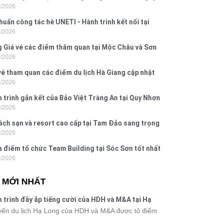
7/2026
 Hưng 2026
huấn công tác hè UNETI - Hành trình kết nối tại
7/2026
Dấu, Đồ Sơn
 Giá vé các điểm thăm quan tại Mộc Châu và Sơn
7/2026
026
vé tham quan các điểm du lịch Hà Giang cập nhật
7/2026
6
 trình gắn kết của Bảo Việt Tràng An tại Quy Nhơn
7/2026
ú Yên
ách sạn và resort cao cấp tại Tam Đảo sang trọng
7/2026
 nghi
a điểm tổ chức Team Building tại Sóc Sơn tốt nhất
7/2026
 nay
N MỚI NHẤT
 trình đầy ắp tiếng cười của HDH và M&A tại Hạ
g
ến du lịch Hạ Long của HDH và M&A được tô điểm