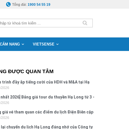
Tổng đài:
1900 54 55 19
CẨM NANG
VIETSENSE
NG ĐƯỢC QUAN TÂM
 trình đầy ắp tiếng cười của HDH và M&A tại Hạ
8/2026
g
 nhất 2026] Bảng giá tour du thuyền Hạ Long từ 3 -
8/2026
o
 giá vé tham quan các điểm du lịch Điện Biên cập
7/2026
 2026
 lại chuyến du lịch Hạ Long đáng nhớ của Công ty