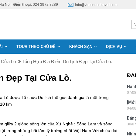
Hà Nội |
Điện thoại:
024 3972 8289
info@vietsensetravel.com
ÀI
TOUR THEO CHỦ ĐỀ
KHÁCH SẠN
DỊCH VỤ
 Cửa Lò
Tổng Hợp Địa Điểm Du Lịch Đẹp Tại Cửa Lò.
ĐA
h Đẹp Tại Cửa Lò.
Hành
07/0
Lon
ửa Lò được Tổ chức Du lịch thế giới đánh giá là một trong
[Mới
 10 km
04/0
6 sa
Bảng
 Nằm giữa 2 giòng sông lớn của Xứ Nghệ : Sông Lam và sông
30/0
nhật
ột trong những bãi tắm lý tưởng nhất Việt Nam:Với chiều dài
Nhìn