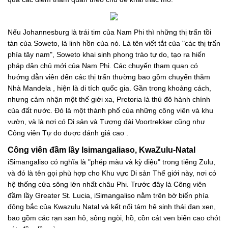
Nếu Johannesburg là trái tim của Nam Phi thì những thị trấn tồi
tàn của Soweto, là linh hồn của nó. Là tên viết tắt của "các thị trấn
phía tây nam", Soweto khai sinh phong trào tự do, tạo ra hiến
pháp dân chủ mới của Nam Phi. Các chuyến tham quan có
hướng dẫn viên đến các thị trấn thường bao gồm chuyến thăm
Nhà Mandela , hiện là di tích quốc gia. Gần trong khoảng cách,
nhưng cảm nhận một thế giới xa, Pretoria là thủ đô hành chính
của đất nước. Đó là một thành phố của những công viên và khu
vườn, và là nơi có Di sản và Tượng đài Voortrekker cũng như
Công viên Tự do được đánh giá cao .
Công viên đầm lầy Isimangaliaso, KwaZulu-Natal
iSimangaliso có nghĩa là "phép màu và kỳ diệu" trong tiếng Zulu,
và đó là tên gọi phù hợp cho Khu vực Di sản Thế giới này, nơi có
hệ thống cửa sông lớn nhất châu Phi. Trước đây là Công viên
đầm lầy Greater St. Lucia, iSimangaliso nằm trên bờ biển phía
đông bắc của Kwazulu Natal và kết nối tám hệ sinh thái đan xen,
bao gồm các rạn san hô, sông ngòi, hồ, cồn cát ven biển cao chót