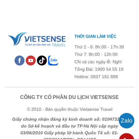
du lịch Mộc Châu
. Cùng Vietsense Travel tham khảo bảng giá vé
tham quan các điểm du lịch ở Sơn La 2026 mới nhất ngay dưới
đây.
THỜI GIAN LÀM VIỆC
Thứ 2 - 6: 8h:00 - 17h:30
Thứ 7: 8h:00 - 12h:00
CN và các ngày lễ: Nghỉ
Tổng Đài: 1900 54 55 19
Hotline: 0937 191 888
CÔNG TY CỔ PHẦN DU LỊCH VIETSENSE
© 2010 - Bản quyền thuộc Vietsense Travel
Giấy chứng nhận đăng ký kinh doanh số: 0104731205
do Sở kế hoạch và đầu tư TP Hà Nội cấp ngày
03/06/2010 Giấy phép lữ hành Quốc Tế số: 01-