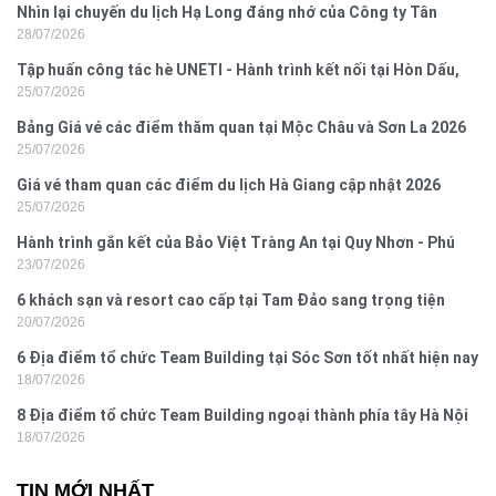
Nhìn lại chuyến du lịch Hạ Long đáng nhớ của Công ty Tân
28/07/2026
Hưng 2026
Tập huấn công tác hè UNETI - Hành trình kết nối tại Hòn Dấu,
25/07/2026
Đồ Sơn
Bảng Giá vé các điểm thăm quan tại Mộc Châu và Sơn La 2026
25/07/2026
Giá vé tham quan các điểm du lịch Hà Giang cập nhật 2026
25/07/2026
Hành trình gắn kết của Bảo Việt Tràng An tại Quy Nhơn - Phú
23/07/2026
Yên
6 khách sạn và resort cao cấp tại Tam Đảo sang trọng tiện
20/07/2026
nghi
6 Địa điểm tổ chức Team Building tại Sóc Sơn tốt nhất hiện nay
18/07/2026
8 Địa điểm tổ chức Team Building ngoại thành phía tây Hà Nội
18/07/2026
TIN MỚI NHẤT