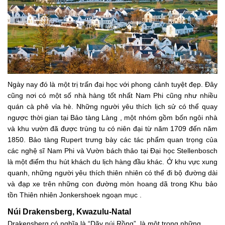
Ngày nay đó là một trị trấn đại học với phong cảnh tuyệt đẹp. Đây
cũng nơi có một số nhà hàng tốt nhất Nam Phi cũng như nhiều
quán cà phê vỉa hè. Những người yêu thích lịch sử có thể quay
ngược thời gian tại Bảo tàng Làng , một nhóm gồm bốn ngôi nhà
và khu vườn đã được trùng tu có niên đại từ năm 1709 đến năm
1850. Bảo tàng Rupert trưng bày các tác phẩm quan trọng của
các nghệ sĩ Nam Phi và Vườn bách thảo tại Đại học Stellenbosch
là một điểm thu hút khách du lịch hàng đầu khác. Ở khu vực xung
quanh, những người yêu thích thiên nhiên có thể đi bộ đường dài
và đạp xe trên những con đường mòn hoang dã trong Khu bảo
tồn Thiên nhiên Jonkershoek ngoạn mục .
Núi Drakensberg, Kwazulu-Natal
Drakensberg có nghĩa là “Dãy núi Rồng”, là một trong những