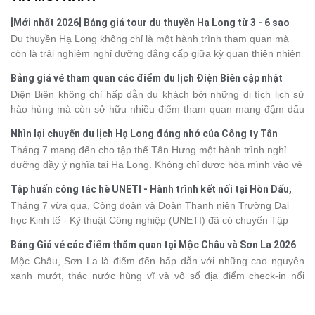
[Mới nhất 2026] Bảng giá tour du thuyền Hạ Long từ 3 - 6 sao
Du thuyền Hạ Long không chỉ là một hành trình tham quan mà
còn là trải nghiệm nghỉ dưỡng đẳng cấp giữa kỳ quan thiên nhiên
thế giới. Tuy nhiên, mỗi hạng du thuyền sẽ có mức giá và dịch vụ
Bảng giá vé tham quan các điểm du lịch Điện Biên cập nhật
khác nhau, khiến nhiều du khách băn khoăn khi lựa chọn. Bài viết
2026
Điện Biên không chỉ hấp dẫn du khách bởi những di tích lịch sử
dưới đây sẽ cập nhật bảng giá tour du thuyền Hạ Long mới nhất
hào hùng mà còn sở hữu nhiều điểm tham quan mang đậm dấu
2026 từ 3 - 6 sao, giúp bạn dễ dàng so sánh và tìm được hành
ấn văn hóa và thiên nhiên Tây Bắc. Nếu đang lên kế hoạch khám
trình phù hợp với nhu cầu cũng như ngân sách.
Nhìn lại chuyến du lịch Hạ Long đáng nhớ của Công ty Tân
phá vùng đất này, việc cập nhật trước giá vé sẽ giúp bạn chủ
Hưng 2026
Tháng 7 mang đến cho tập thể Tân Hưng một hành trình nghỉ
động hơn trong lịch trình và chi phí. Cùng Vietsense Travel tham
dưỡng đầy ý nghĩa tại Hạ Long. Không chỉ được hòa mình vào vẻ
khảo bảng giá vé tham quan các điểm
du lịch Điện Biên
mới nhất
đẹp của di sản thiên nhiên thế giới, các thành viên còn có dịp gắn
năm 2026 ngay dưới đây.
Tập huấn công tác hè UNETI - Hành trình kết nối tại Hòn Dấu,
kết, sẻ chia và lưu giữ nhiều khoảnh khắc đáng nhớ. Hãy cùng
Đồ Sơn
Tháng 7 vừa qua, Công đoàn và Đoàn Thanh niên Trường Đại
nhìn lại chuyến đi ngập tràn niềm vui và những trải nghiệm khó
học Kinh tế - Kỹ thuật Công nghiệp (UNETI) đã có chuyến Tập
quên.
huấn công tác hè 2026 đầy ý nghĩa tại Hòn Dấu - Đồ Sơn. Không
Bảng Giá vé các điểm thăm quan tại Mộc Châu và Sơn La 2026
chỉ là dịp nâng cao kỹ năng và chia sẻ kinh nghiệm công tác,
Mộc Châu, Sơn La là điểm đến hấp dẫn với những cao nguyên
chương trình còn mang đến những hoạt động giao lưu sôi nổi,
xanh mướt, thác nước hùng vĩ và vô số địa điểm check-in nổi
góp phần gắn kết tập thể và lưu giữ nhiều kỷ niệm đáng nhớ.
tiếng. Trước khi lên đường, việc cập nhật giá vé tham quan sẽ
giúp bạn chủ động hơn trong việc lên lịch trình và dự trù chi phí