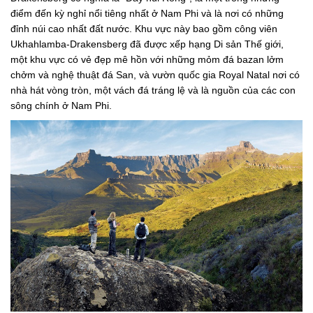
điểm đến kỳ nghỉ nổi tiêng nhất ở Nam Phi và là nơi có những
đỉnh núi cao nhất đất nước. Khu vực này bao gồm công viên
Ukhahlamba-Drakensberg đã được xếp hạng Di sản Thế giới,
một khu vực có vẻ đẹp mê hồn với những mỏm đá bazan lởm
chởm và nghệ thuật đá San, và vườn quốc gia Royal Natal nơi có
nhà hát vòng tròn, một vách đá tráng lệ và là nguồn của các con
sông chính ở Nam Phi.