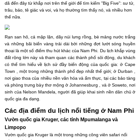
dã đến đây từ khắp nơi trên thế giới để tìm kiếm "Big Five": sư tử,
trâu, báo, tê giác và voi, và họ thường tìm thấy nó, và nhiều hơn
thế nữa.
Rạn san hô, cá mập lặn, dãy núi lưng rồng, bè mảng nước trắng
và những bãi biển vàng trải dài bởi những đợt lướt sóng huyền
thoại là một số điểm thu hút khác của Nam Phi. Du lịch khắp vùng
đất rộng lớn này và tham quan các thành phố sôi động, du khách
có thể tìm hiểu về lịch sử đầy biến động của quốc gia: ở Cape
Town , một trong những thành phố đẹp nhất thế giới; ở Durban ,
nơi giao thoa của nhiều nền văn hóa và ẩm thực, tại các bảo tàng
và phòng trưng bày thơ mộng ở Johannesburg , và ở Soweto, nơi
sinh của Nelson Mandela, người đã giúp khai sinh nền dân chủ ở
quốc gia đa dạng.
Các địa điểm du lịch nổi tiếng ở Nam Phi
Vườn quốc gia Kruger, các tỉnh Mpumalanga và
Limpopo
Vườn quốc gia Kruger là một trong những công viên safari nổi