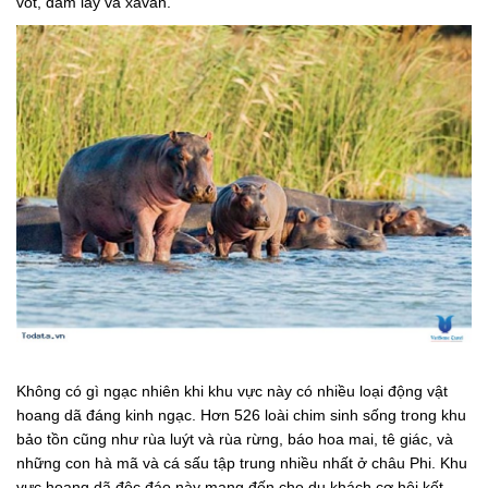
vót, đầm lầy và xavan.
Không có gì ngạc nhiên khi khu vực này có nhiều loại động vật
hoang dã đáng kinh ngạc. Hơn 526 loài chim sinh sống trong khu
bảo tồn cũng như rùa luýt và rùa rừng, báo hoa mai, tê giác, và
những con hà mã và cá sấu tập trung nhiều nhất ở châu Phi. Khu
vực hoang dã độc đáo này mang đến cho du khách cơ hội kết