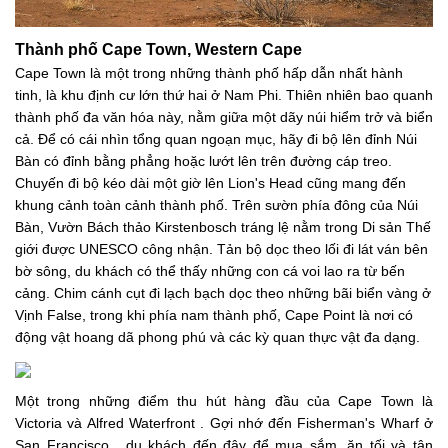
Thành phố Cape Town, Western Cape
Cape Town là một trong những thành phố hấp dẫn nhất hành
tinh, là khu định cư lớn thứ hai ở Nam Phi. Thiên nhiên bao quanh
thành phố đa văn hóa này, nằm giữa một dãy núi hiểm trở và biển
cả. Để có cái nhìn tổng quan ngoạn mục, hãy đi bộ lên đỉnh Núi
Bàn có đỉnh bằng phẳng hoặc lướt lên trên đường cáp treo.
Chuyến đi bộ kéo dài một giờ lên Lion's Head cũng mang đến
khung cảnh toàn cảnh thành phố. Trên sườn phía đông của Núi
Bàn, Vườn Bách thảo Kirstenbosch tráng lệ nằm trong Di sản Thế
giới được UNESCO công nhận. Tản bộ dọc theo lối đi lát ván bên
bờ sông, du khách có thể thấy những con cá voi lao ra từ bến
cảng. Chim cánh cụt đi lạch bạch dọc theo những bãi biển vàng ở
Vịnh False, trong khi phía nam thành phố, Cape Point là nơi có
động vật hoang dã phong phú và các kỳ quan thực vật đa dạng.
Một trong những điểm thu hút hàng đầu của Cape Town là
Victoria và Alfred Waterfront . Gợi nhớ đến Fisherman's Wharf ở
San Francisco , du khách đến đây để mua sắm, ăn tối và tận