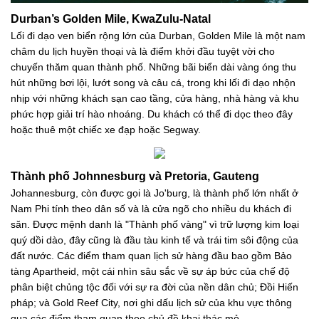
Durban’s Golden Mile, KwaZulu-Natal
Lối đi dạo ven biển rộng lớn của Durban, Golden Mile là một nam
châm du lịch huyền thoại và là điểm khởi đầu tuyệt vời cho
chuyến thăm quan thành phố. Những bãi biển dài vàng óng thu
hút những bơi lội, lướt song và câu cá, trong khi lối đi dạo nhộn
nhịp với những khách sạn cao tầng, cửa hàng, nhà hàng và khu
phức hợp giải trí hào nhoáng. Du khách có thể đi dọc theo đây
hoặc thuê một chiếc xe đạp hoặc Segway.
Thành phố Johnnesburg và Pretoria, Gauteng
Johannesburg, còn được gọi là Jo'burg, là thành phố lớn nhất ở
Nam Phi tính theo dân số và là cửa ngõ cho nhiều du khách đi
săn. Được mệnh danh là "Thành phố vàng" vì trữ lượng kim loại
quý dồi dào, đây cũng là đầu tàu kinh tế và trái tim sôi động của
đất nước. Các điểm tham quan lịch sử hàng đầu bao gồm Bảo
tàng Apartheid, một cái nhìn sâu sắc về sự áp bức của chế độ
phân biệt chủng tộc đối với sự ra đời của nền dân chủ; Đồi Hiến
pháp; và Gold Reef City, nơi ghi dấu lịch sử của khu vực thông
qua các điểm tham quan theo chủ đề khai thác mỏ.