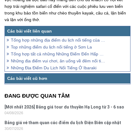
hợp trải nghiệm safari cổ điển với các cuộc phiêu lưu ven biển
trong khu bảo tồn biển như chèo thuyền kayak, câu cá, lặn biển
và lặn với ống thở.
Tổng hợp những địa điểm du lịch nổi tiếng của Singapore
Top những điểm du lịch nổi tiếng ở Sơn La
Tổng hợp tất cả những Những Điểm Đến Hấp Dẫn Ở Trung Quốc
Những địa điểm vui chơi, ăn uống về đêm nổi tiếng ở Tây Bắc
Những Địa Điểm Du Lịch Nổi Tiếng Ở Ibaraki
ĐANG ĐƯỢC QUAN TÂM
[Mới nhất 2026] Bảng giá tour du thuyền Hạ Long từ 3 - 6 sao
04/08/2026
Bảng giá vé tham quan các điểm du lịch Điện Biên cập nhật
30/07/2026
2026