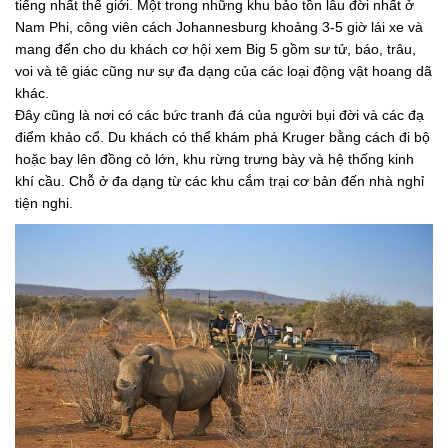
tiếng nhất thế giới. Một trong những khu bảo tồn lâu đời nhất ở
Nam Phi, công viên cách Johannesburg khoảng 3-5 giờ lái xe và
mang đến cho du khách cơ hội xem Big 5 gồm sư tử, báo, trâu,
voi và tê giác cũng nư sự đa dạng của các loại động vật hoang dã
khác.
Đây cũng là nơi có các bức tranh đá của người bụi đời và các đạ
điểm khảo cổ. Du khách có thể khám phá Kruger bằng cách đi bộ
hoặc bay lên đồng cỏ lớn, khu rừng trưng bày và hệ thống kinh
khí cầu. Chỗ ở đa dạng từ các khu cắm trại cơ bản đến nhà nghỉ
tiện nghi.