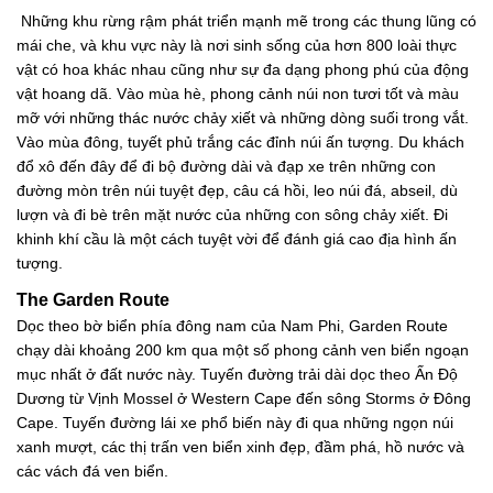
Những khu rừng rậm phát triển mạnh mẽ trong các thung lũng có
mái che, và khu vực này là nơi sinh sống của hơn 800 loài thực
vật có hoa khác nhau cũng như sự đa dạng phong phú của động
vật hoang dã. Vào mùa hè, phong cảnh núi non tươi tốt và màu
mỡ với những thác nước chảy xiết và những dòng suối trong vắt.
Vào mùa đông, tuyết phủ trắng các đỉnh núi ấn tượng. Du khách
đổ xô đến đây để đi bộ đường dài và đạp xe trên những con
đường mòn trên núi tuyệt đẹp, câu cá hồi, leo núi đá, abseil, dù
lượn và đi bè trên mặt nước của những con sông chảy xiết. Đi
khinh khí cầu là một cách tuyệt vời để đánh giá cao địa hình ấn
tượng.
The Garden Route
Dọc theo bờ biển phía đông nam của Nam Phi, Garden Route
chạy dài khoảng 200 km qua một số phong cảnh ven biển ngoạn
mục nhất ở đất nước này. Tuyến đường trải dài dọc theo Ấn Độ
Dương từ Vịnh Mossel ở Western Cape đến sông Storms ở Đông
Cape. Tuyến đường lái xe phổ biến này đi qua những ngọn núi
xanh mượt, các thị trấn ven biển xinh đẹp, đầm phá, hồ nước và
các vách đá ven biển.