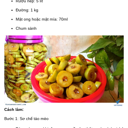
Rượu nếp: 5 lít
Đường: 1 kg
Mật ong hoặc mật mía: 70ml
Chum sành
Cách làm:
Bước 1: Sơ chế táo mèo