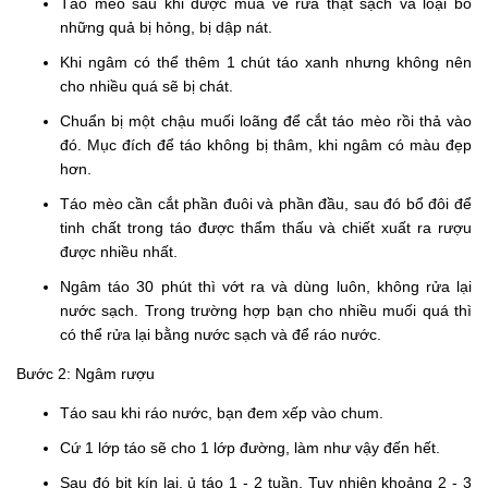
Táo mèo sau khi được mua về rửa thật sạch và loại bỏ
những quả bị hỏng, bị dập nát.
Khi ngâm có thể thêm 1 chút táo xanh nhưng không nên
cho nhiều quá sẽ bị chát.
Chuẩn bị một chậu muối loãng để cắt táo mèo rồi thả vào
đó. Mục đích để táo không bị thâm, khi ngâm có màu đẹp
hơn.
Táo mèo cần cắt phần đuôi và phần đầu, sau đó bổ đôi để
tinh chất trong táo được thẩm thấu và chiết xuất ra rượu
được nhiều nhất.
Ngâm táo 30 phút thì vớt ra và dùng luôn, không rửa lại
nước sạch. Trong trường hợp bạn cho nhiều muối quá thì
có thể rửa lại bằng nước sạch và để ráo nước.
Bước 2: Ngâm rượu
Táo sau khi ráo nước, bạn đem xếp vào chum.
Cứ 1 lớp táo sẽ cho 1 lớp đường, làm như vậy đến hết.
Sau đó bịt kín lại, ủ táo 1 - 2 tuần. Tuy nhiên khoảng 2 - 3