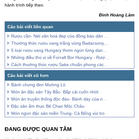
hành trình tiếp theo.
Đinh Hoàng Lâm
Rượu cần- Nét văn hoá đẹp của đồng bào dân tộc Tây Nguyên
Thưởng thức rượu vang trắng vùng Badacsony, Balaton
5 loại rượu vang Hungary thơm ngon lừng danh thế giới
Những điều thú vị về Forralt Bor Hungary - Rượu vang nóng Hungary
Cách thưởng thức rượu Sake chuẩn phong cách Nhật
Bánh chưng đen Mường Lò
Món ăn đặc sản Tây Bắc- Bắp cải cuốn nhót
Món ăn truyền thống độc đáo- Bánh dày của người Mông
Đặc sản ẩm thực Bê Chao Mộc Châu
Món ngon đặc sản miền Trung- Cá Bống vùi tro
ĐANG ĐƯỢC QUAN TÂM