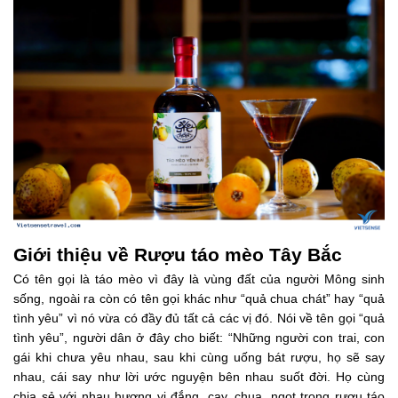
Giới thiệu về Rượu táo mèo Tây Bắc
Có tên gọi là táo mèo vì đây là vùng đất của người Mông sinh
sống, ngoài ra còn có tên gọi khác như “quả chua chát” hay “quả
tình yêu” vì nó vừa có đầy đủ tất cả các vị đó. Nói về tên gọi “quả
tình yêu”, người dân ở đây cho biết: “Những người con trai, con
gái khi chưa yêu nhau, sau khi cùng uống bát rượu, họ sẽ say
nhau, cái say như lời ước nguyện bên nhau suốt đời. Họ cùng
chia sẻ với nhau hương vị đắng, cay, chua, ngọt trong rượu táo