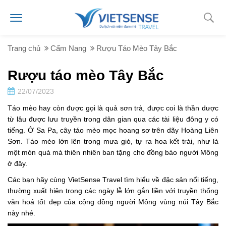
Trang chủ
Cẩm Nang
Rượu Táo Mèo Tây Bắc
Rượu táo mèo Tây Bắc
22/07/2023
Táo mèo hay còn được gọi là quả sơn trà, được coi là thần dược
từ lâu được lưu truyền trong dân gian qua các tài liệu đông y có
tiếng. Ở Sa Pa, cây táo mèo mọc hoang sơ trên dãy Hoàng Liên
Sơn. Táo mèo lớn lên trong mưa gió, tự ra hoa kết trái, như là
một món quà mà thiên nhiên ban tặng cho đồng bào người Mông
ở đây.
Các bạn hãy cùng VietSense Travel tìm hiểu về đặc sản nổi tiếng,
thường xuất hiện trong các ngày lễ lớn gắn liền với truyền thống
văn hoá tốt đẹp của cộng đồng người Mông vùng núi Tây Bắc
này nhé.