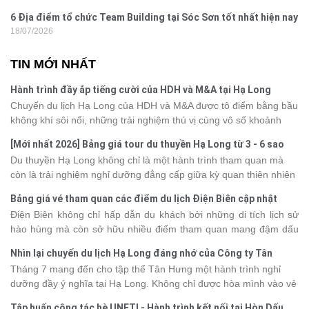
6 Địa điểm tổ chức Team Building tại Sóc Sơn tốt nhất hiện nay
18/07/2026
TIN MỚI NHẤT
Hành trình đầy ắp tiếng cười của HDH và M&A tại Hạ Long
Chuyến du lịch Hạ Long của HDH và M&A được tô điểm bằng bầu
không khí sôi nổi, những trải nghiệm thú vị cùng vô số khoảnh
khắc đáng nhớ. Từ vẻ đẹp của kỳ quan thiên nhiên đến những
[Mới nhất 2026] Bảng giá tour du thuyền Hạ Long từ 3 - 6 sao
phút giây đồng hành bên nhau, tất cả đã tạo nên một chuyến đi
Du thuyền Hạ Long không chỉ là một hành trình tham quan mà
tràn đầy cảm xúc và dấu ấn khó quên.
còn là trải nghiệm nghỉ dưỡng đẳng cấp giữa kỳ quan thiên nhiên
thế giới. Tuy nhiên, mỗi hạng du thuyền sẽ có mức giá và dịch vụ
Bảng giá vé tham quan các điểm du lịch Điện Biên cập nhật
khác nhau, khiến nhiều du khách băn khoăn khi lựa chọn. Bài viết
2026
Điện Biên không chỉ hấp dẫn du khách bởi những di tích lịch sử
dưới đây sẽ cập nhật bảng giá tour du thuyền Hạ Long mới nhất
hào hùng mà còn sở hữu nhiều điểm tham quan mang đậm dấu
2026 từ 3 - 6 sao, giúp bạn dễ dàng so sánh và tìm được hành
ấn văn hóa và thiên nhiên Tây Bắc. Nếu đang lên kế hoạch khám
trình phù hợp với nhu cầu cũng như ngân sách.
Nhìn lại chuyến du lịch Hạ Long đáng nhớ của Công ty Tân
phá vùng đất này, việc cập nhật trước giá vé sẽ giúp bạn chủ
Hưng 2026
Tháng 7 mang đến cho tập thể Tân Hưng một hành trình nghỉ
động hơn trong lịch trình và chi phí. Cùng Vietsense Travel tham
dưỡng đầy ý nghĩa tại Hạ Long. Không chỉ được hòa mình vào vẻ
khảo bảng giá vé tham quan các điểm
du lịch Điện Biên
mới nhất
đẹp của di sản thiên nhiên thế giới, các thành viên còn có dịp gắn
năm 2026 ngay dưới đây.
Tập huấn công tác hè UNETI - Hành trình kết nối tại Hòn Dấu,