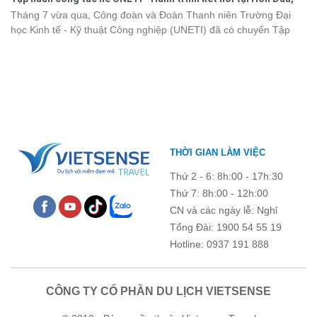
kết, sẻ chia và lưu giữ nhiều khoảnh khắc đáng nhớ. Hãy cùng
Đồ Sơn
Tháng 7 vừa qua, Công đoàn và Đoàn Thanh niên Trường Đại
nhìn lại chuyến đi ngập tràn niềm vui và những trải nghiệm khó
học Kinh tế - Kỹ thuật Công nghiệp (UNETI) đã có chuyến Tập
quên.
huấn công tác hè 2026 đầy ý nghĩa tại Hòn Dấu - Đồ Sơn. Không
chỉ là dịp nâng cao kỹ năng và chia sẻ kinh nghiệm công tác,
chương trình còn mang đến những hoạt động giao lưu sôi nổi,
góp phần gắn kết tập thể và lưu giữ nhiều kỷ niệm đáng nhớ.
THỜI GIAN LÀM VIỆC
Thứ 2 - 6: 8h:00 - 17h:30
Thứ 7: 8h:00 - 12h:00
CN và các ngày lễ: Nghỉ
Tổng Đài: 1900 54 55 19
Hotline: 0937 191 888
CÔNG TY CỔ PHẦN DU LỊCH VIETSENSE