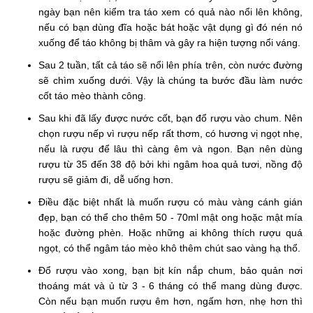
ngày bạn nên kiểm tra táo xem có quả nào nổi lên không,
nếu có bạn dùng đĩa hoặc bát hoặc vật dụng gì đó nén nó
xuống để táo không bị thâm và gây ra hiện tượng nổi váng.
Sau 2 tuần, tất cả táo sẽ nổi lên phía trên, còn nước đường
sẽ chìm xuống dưới. Vậy là chúng ta bước đầu làm nước
cốt táo mèo thành công.
Sau khi đã lấy được nước cốt, bạn đổ rượu vào chum. Nên
chọn rượu nếp vì rượu nếp rất thơm, có hương vị ngọt nhẹ,
nếu là rượu để lâu thì càng êm và ngon. Bạn nên dùng
rượu từ 35 đến 38 độ bởi khi ngâm hoa quả tươi, nồng độ
rượu sẽ giảm đi, dễ uống hơn.
Điều đặc biệt nhất là muốn rượu có màu vàng cánh gián
đẹp, bạn có thể cho thêm 50 - 70ml mật ong hoặc mật mía
hoặc đường phèn. Hoặc những ai không thích rượu quá
ngọt, có thể ngâm táo mèo khô thêm chút sao vàng hạ thổ.
Đổ rượu vào xong, bạn bịt kín nắp chum, bảo quản nơi
thoáng mát và ủ từ 3 - 6 tháng có thể mang dùng được.
Còn nếu bạn muốn rượu êm hơn, ngấm hơn, nhẹ hơn thì