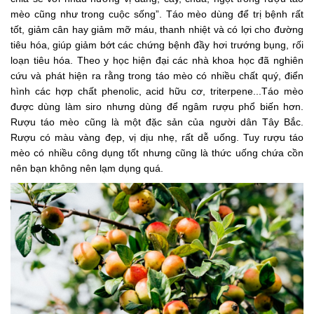
mèo cũng như trong cuộc sống”. Táo mèo dùng để trị bệnh rất
tốt, giảm cân hay giảm mỡ máu, thanh nhiệt và có lợi cho đường
tiêu hóa, giúp giảm bớt các chứng bệnh đầy hơi trướng bụng, rối
loạn tiêu hóa. Theo y học hiện đại các nhà khoa học đã nghiên
cứu và phát hiện ra rằng trong táo mèo có nhiều chất quý, điển
hình các hợp chất phenolic, acid hữu cơ, triterpene...Táo mèo
được dùng làm siro nhưng dùng để ngâm rượu phổ biến hơn.
Rượu táo mèo cũng là một đặc sản của người dân Tây Bắc.
Rượu có màu vàng đẹp, vị dịu nhẹ, rất dễ uống. Tuy rượu táo
mèo có nhiều công dụng tốt nhưng cũng là thức uống chứa cồn
nên bạn không nên lạm dụng quá.