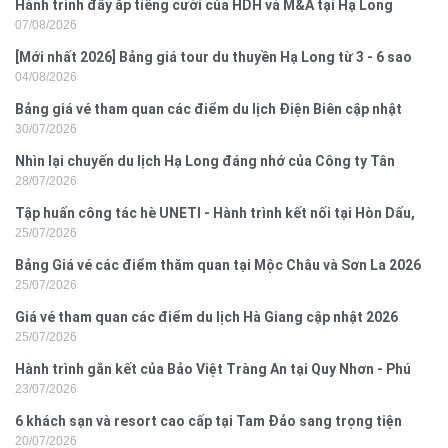
Hành trình đầy ắp tiếng cười của HDH và M&A tại Hạ Long
07/08/2026
[Mới nhất 2026] Bảng giá tour du thuyền Hạ Long từ 3 - 6 sao
04/08/2026
Bảng giá vé tham quan các điểm du lịch Điện Biên cập nhật
30/07/2026
2026
Nhìn lại chuyến du lịch Hạ Long đáng nhớ của Công ty Tân
28/07/2026
Hưng 2026
Tập huấn công tác hè UNETI - Hành trình kết nối tại Hòn Dấu,
25/07/2026
Đồ Sơn
Bảng Giá vé các điểm thăm quan tại Mộc Châu và Sơn La 2026
25/07/2026
Giá vé tham quan các điểm du lịch Hà Giang cập nhật 2026
25/07/2026
Hành trình gắn kết của Bảo Việt Tràng An tại Quy Nhơn - Phú
23/07/2026
Yên
6 khách sạn và resort cao cấp tại Tam Đảo sang trọng tiện
20/07/2026
nghi