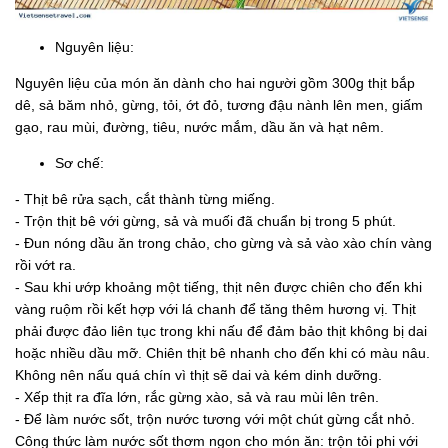
Nguyên liệu:
Nguyên liệu của món ăn dành cho hai người gồm 300g thịt bắp
dê, sả băm nhỏ, gừng, tỏi, ớt đỏ, tương đậu nành lên men, giấm
gạo, rau mùi, đường, tiêu, nước mắm, dầu ăn và hạt nêm.
Sơ chế:
- Thịt bê rửa sạch, cắt thành từng miếng.
- Trộn thịt bê với gừng, sả và muối đã chuẩn bị trong 5 phút.
- Đun nóng dầu ăn trong chảo, cho gừng và sả vào xào chín vàng
rồi vớt ra.
- Sau khi ướp khoảng một tiếng, thịt nên được chiên cho đến khi
vàng ruộm rồi kết hợp với lá chanh để tăng thêm hương vị. Thịt
phải được đảo liên tục trong khi nấu để đảm bảo thịt không bị dai
hoặc nhiều dầu mỡ. Chiên thịt bê nhanh cho đến khi có màu nâu.
Không nên nấu quá chín vì thịt sẽ dai và kém dinh dưỡng.
- Xếp thịt ra đĩa lớn, rắc gừng xào, sả và rau mùi lên trên.
- Để làm nước sốt, trộn nước tương với một chút gừng cắt nhỏ.
Công thức làm nước sốt thơm ngon cho món ăn: trộn tỏi phi với