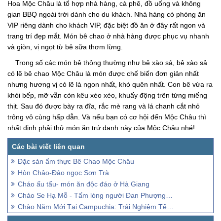
Hoa Mộc Châu là tổ hợp nhà hàng, cà phê, đồ uống và không
gian BBQ ngoài trời dành cho du khách. Nhà hàng có phòng ăn
VIP riêng dành cho khách VIP, đặc biệt đồ ăn ở đây rất ngon và
trang trí đẹp mắt. Món bê chao ở nhà hàng được phục vụ nhanh
và giòn, vị ngọt từ bê sữa thơm lừng.
Trong số các món bê thông thường như bê xào sả, bê xào sả
có lẽ bê chao Mộc Châu là món được chế biến đơn giản nhất
nhưng hương vị có lẽ là ngon nhất, khó quên nhất. Con bê vừa ra
khỏi bếp, mỡ vẫn còn kêu xèo xèo, khuấy động trên từng miếng
thịt. Sau đó được bày ra đĩa, rắc mè rang và lá chanh cắt nhỏ
trông vô cùng hấp dẫn. Và nếu bạn có cơ hội đến Mộc Châu thì
nhất định phải thử món ăn trứ danh này của Mộc Châu nhé!
Đặc sản ẩm thực Bê Chao Mộc Châu
Hòn Chảo-Đảo ngọc Sơn Trà
Cháo ấu tẩu- món ăn độc đáo ở Hà Giang
Cháo Se Hạ Mỗ - Tấm lòng người Đan Phượng ấm lòng du khách
Chào Năm Mới Tại Campuchia: Trải Nghiệm Tết Độc Đáo