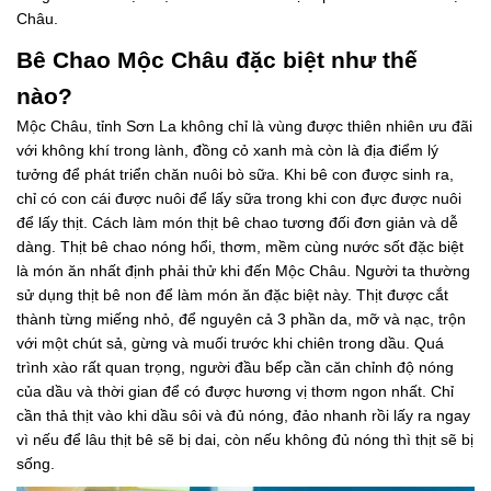
Châu.
Bê Chao Mộc Châu đặc biệt như thế
nào?
Mộc Châu, tỉnh Sơn La không chỉ là vùng được thiên nhiên ưu đãi
với không khí trong lành, đồng cỏ xanh mà còn là địa điểm lý
tưởng để phát triển chăn nuôi bò sữa. Khi bê con được sinh ra,
chỉ có con cái được nuôi để lấy sữa trong khi con đực được nuôi
để lấy thịt. Cách làm món thịt bê chao tương đối đơn giản và dễ
dàng. Thịt bê chao nóng hổi, ​​thơm, mềm cùng nước sốt đặc biệt
là món ăn nhất định phải thử khi đến Mộc Châu. Người ta thường
sử dụng thịt bê non để làm món ăn đặc biệt này. Thịt được cắt
thành từng miếng nhỏ, để nguyên cả 3 phần da, mỡ và nạc, trộn
với một chút sả, gừng và muối trước khi chiên trong dầu. Quá
trình xào rất quan trọng, người đầu bếp cần căn chỉnh độ nóng
của dầu và thời gian để có được hương vị thơm ngon nhất. Chỉ
cần thả thịt vào khi dầu sôi và đủ nóng, đảo nhanh rồi lấy ra ngay
vì nếu để lâu thịt bê sẽ bị dai, còn nếu không đủ nóng thì thịt sẽ bị
sống.