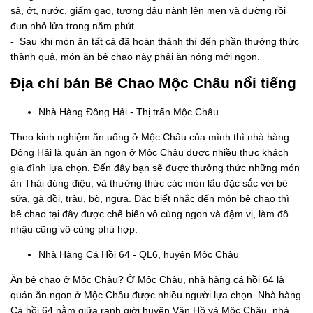
sả, ớt, nước, giấm gạo, tương đậu nành lên men và đường rồi
đun nhỏ lửa trong năm phút.
- Sau khi món ăn tất cả đã hoàn thành thì đến phần thưởng thức
thành quả, món ăn bê chao này phải ăn nóng mới ngon.
Địa chỉ bán Bê Chao Mộc Châu nổi tiếng
Nhà Hàng Đông Hải - Thị trấn Mộc Châu
Theo kinh nghiệm ăn uống ở Mộc Châu của mình thì nhà hàng
Đông Hải là quán ăn ngon ở Mộc Châu được nhiều thực khách
gia đình lựa chọn. Đến đây bạn sẽ được thưởng thức những món
ăn Thái đúng điệu, và thưởng thức các món lẩu đặc sắc với bê
sữa, gà đồi, trâu, bò, ngựa. Đặc biết nhắc đến món bê chao thì
bê chao tại đây được chế biến vô cùng ngon và đậm vị, làm đồ
nhậu cũng vô cùng phù hợp.
Nhà Hàng Cá Hồi 64 - QL6, huyện Mộc Châu
Ăn bê chao ở Mộc Châu? Ở Mộc Châu, nhà hàng cá hồi 64 là
quán ăn ngon ở Mộc Châu được nhiều người lựa chọn. Nhà hàng
Cá hồi 64 nằm giữa ranh giới huyện Vân Hồ và Mộc Châu, nhà