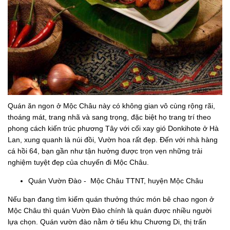
Quán ăn ngon ở Mộc Châu này có không gian vô cùng rộng rãi,
thoáng mát, trang nhã và sang trọng, đặc biệt họ trang trí theo
phong cách kiến trúc phương Tây với cối xay gió Donkihote ở Hà
Lan, xung quanh là núi đồi, Vườn hoa rất đẹp. Đến với nhà hàng
cá hồi 64, bạn gần như tận hưởng được trọn vẹn những trải
nghiệm tuyệt đẹp của chuyến đi Mộc Châu.
Quán Vườn Đào - Mộc Châu TTNT, huyện Mộc Châu
Nếu bạn đang tìm kiếm quán thưởng thức món bê chao ngon ở
Mộc Châu thì quán Vườn Đào chính là quán được nhiều người
lựa chọn. Quán vườn đào nằm ở tiểu khu Chương Di, thị trấn