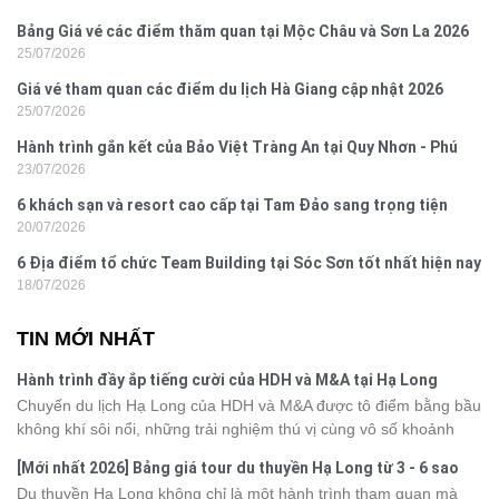
Bảng Giá vé các điểm thăm quan tại Mộc Châu và Sơn La 2026
25/07/2026
Giá vé tham quan các điểm du lịch Hà Giang cập nhật 2026
25/07/2026
Hành trình gắn kết của Bảo Việt Tràng An tại Quy Nhơn - Phú
23/07/2026
Yên
6 khách sạn và resort cao cấp tại Tam Đảo sang trọng tiện
20/07/2026
nghi
6 Địa điểm tổ chức Team Building tại Sóc Sơn tốt nhất hiện nay
18/07/2026
TIN MỚI NHẤT
Hành trình đầy ắp tiếng cười của HDH và M&A tại Hạ Long
Chuyến du lịch Hạ Long của HDH và M&A được tô điểm bằng bầu
không khí sôi nổi, những trải nghiệm thú vị cùng vô số khoảnh
khắc đáng nhớ. Từ vẻ đẹp của kỳ quan thiên nhiên đến những
[Mới nhất 2026] Bảng giá tour du thuyền Hạ Long từ 3 - 6 sao
phút giây đồng hành bên nhau, tất cả đã tạo nên một chuyến đi
Du thuyền Hạ Long không chỉ là một hành trình tham quan mà