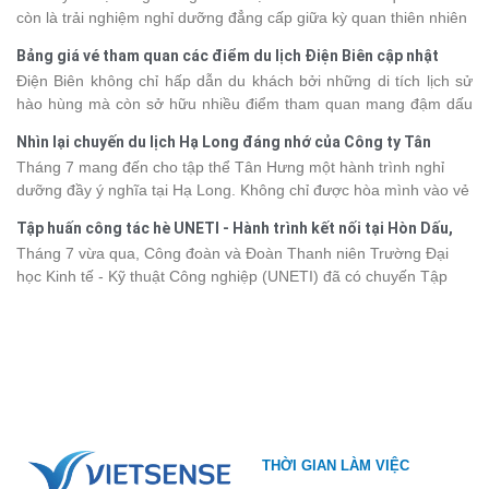
tràn đầy cảm xúc và dấu ấn khó quên.
còn là trải nghiệm nghỉ dưỡng đẳng cấp giữa kỳ quan thiên nhiên
thế giới. Tuy nhiên, mỗi hạng du thuyền sẽ có mức giá và dịch vụ
Bảng giá vé tham quan các điểm du lịch Điện Biên cập nhật
khác nhau, khiến nhiều du khách băn khoăn khi lựa chọn. Bài viết
2026
Điện Biên không chỉ hấp dẫn du khách bởi những di tích lịch sử
dưới đây sẽ cập nhật bảng giá tour du thuyền Hạ Long mới nhất
hào hùng mà còn sở hữu nhiều điểm tham quan mang đậm dấu
2026 từ 3 - 6 sao, giúp bạn dễ dàng so sánh và tìm được hành
ấn văn hóa và thiên nhiên Tây Bắc. Nếu đang lên kế hoạch khám
trình phù hợp với nhu cầu cũng như ngân sách.
Nhìn lại chuyến du lịch Hạ Long đáng nhớ của Công ty Tân
phá vùng đất này, việc cập nhật trước giá vé sẽ giúp bạn chủ
Hưng 2026
Tháng 7 mang đến cho tập thể Tân Hưng một hành trình nghỉ
động hơn trong lịch trình và chi phí. Cùng Vietsense Travel tham
dưỡng đầy ý nghĩa tại Hạ Long. Không chỉ được hòa mình vào vẻ
khảo bảng giá vé tham quan các điểm
du lịch Điện Biên
mới nhất
đẹp của di sản thiên nhiên thế giới, các thành viên còn có dịp gắn
năm 2026 ngay dưới đây.
Tập huấn công tác hè UNETI - Hành trình kết nối tại Hòn Dấu,
kết, sẻ chia và lưu giữ nhiều khoảnh khắc đáng nhớ. Hãy cùng
Đồ Sơn
Tháng 7 vừa qua, Công đoàn và Đoàn Thanh niên Trường Đại
nhìn lại chuyến đi ngập tràn niềm vui và những trải nghiệm khó
học Kinh tế - Kỹ thuật Công nghiệp (UNETI) đã có chuyến Tập
quên.
huấn công tác hè 2026 đầy ý nghĩa tại Hòn Dấu - Đồ Sơn. Không
chỉ là dịp nâng cao kỹ năng và chia sẻ kinh nghiệm công tác,
chương trình còn mang đến những hoạt động giao lưu sôi nổi,
góp phần gắn kết tập thể và lưu giữ nhiều kỷ niệm đáng nhớ.
THỜI GIAN LÀM VIỆC