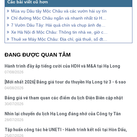
Mùa vụ Dâu tây Mộc Châu và các vườn hái uy tín
Chỉ đường Mộc Châu ngắn và nhanh nhất từ Hà Nội
7 Vườn Dâu Tây: Hái quả chín và chụp ảnh đẹp nhất
Xe Hà Nội đi Mộc Châu: Thông tin nhà xe, giờ chạy, giá vé
Thuê xe Máy Mộc Châu: Địa chỉ, giá thuê, số đt liên hệ
ĐANG ĐƯỢC QUAN TÂM
Hành trình đầy ắp tiếng cười của HDH và M&A tại Hạ Long
07/08/2026
[Mới nhất 2026] Bảng giá tour du thuyền Hạ Long từ 3 - 6 sao
04/08/2026
Bảng giá vé tham quan các điểm du lịch Điện Biên cập nhật
30/07/2026
2026
Nhìn lại chuyến du lịch Hạ Long đáng nhớ của Công ty Tân
28/07/2026
Hưng 2026
Tập huấn công tác hè UNETI - Hành trình kết nối tại Hòn Dấu,
25/07/2026
Đồ Sơn