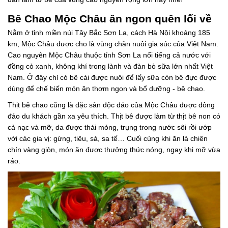
Bê Chao Mộc Châu ăn ngon quên lối về
Nằm ở tỉnh miền núi Tây Bắc Sơn La, cách Hà Nội khoảng 185
km, Mộc Châu được cho là vùng chăn nuôi gia súc của Việt Nam.
Cao nguyên Mộc Châu thuộc tỉnh Sơn La nổi tiếng cả nước với
đồng cỏ xanh, không khí trong lành và đàn bò sữa lớn nhất Việt
Nam. Ở đây chỉ có bê cái được nuôi để lấy sữa còn bê đực được
dùng để chế biến món ăn thơm ngon và bổ dưỡng - bê chao.
Thịt bê chao cũng là đặc sản độc đáo của Mộc Châu được đông
đảo du khách gần xa yêu thích. Thịt bê được làm từ thịt bê non có
cả nạc và mỡ, da được thái mỏng, trụng trong nước sôi rồi ướp
với các gia vị: gừng, tiêu, sả, sa tế… Cuối cùng khi ăn là chiên
chín vàng giòn, món ăn được thưởng thức nóng, ngay khi mỡ vừa
ráo.