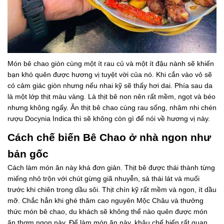
Món bê chao giòn cùng một ít rau củ và một ít đậu nành sẽ khiến
bạn khó quên được hương vị tuyệt vời của nó. Khi cắn vào vỏ sẽ
có cảm giác giòn nhưng nếu nhai kỹ sẽ thấy hơi dai. Phía sau da
là một lớp thịt màu vàng. Là thịt bê non nên rất mềm, ngọt và béo
nhưng không ngấy. Ăn thịt bê chao cùng rau sống, nhâm nhi chén
rượu Docynia Indica thì sẽ không còn gì để nói về hương vị này.
Cách chế biến Bê Chao ở nhà ngon như
bản gốc
Cách làm món ăn này khá đơn giản. Thịt bê được thái thành từng
miếng nhỏ trộn với chút gừng giã nhuyễn, sả thái lát và muối
trước khi chiên trong dầu sôi. Thịt chín kỹ rất mềm và ngon, ít dầu
mỡ. Chắc hẳn khi ghé thăm cao nguyên Mộc Châu và thưởng
thức món bê chao, du khách sẽ không thể nào quên được món
ăn thơm ngon này. Để làm món ăn này, khâu chế biến rất quan