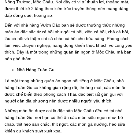
Nông Trường, Mộc Châu. Nơi đây có vị trí thuận lợi, thoáng mát,
được thiết kế 2 tầng theo kiến trúc truyền thống nên mang dáng
dấp đồng quê, hoang sơ.
Đến với nhà hàng Vườn Đào bạn sẽ được thưởng thức những
món ăn đặc sắc từ cá hồi như gỏi cá hồi, xiên cá hồi, chả cá hồi,
lẩu cá hồi và thậm chí cả cháo cá hồi cho bữa sáng. Phong cách
làm việc chuyên nghiệp, năng động khiến thực khách vô cùng yêu
thích. Đây là một trong những quán ăn ngon ở Mộc Châu mà bạn
nên ghé thăm.
Nhà Hàng Tuân Gu
Là một trong những quán ăn ngon nổi tiếng ở Mộc Châu, nhà
hàng Tuần Gu có không gian rộng rãi, thoáng mát, các món ăn
được chế biến theo phong cách Thái, đặc biệt rất gần gũi với
người dân địa phương nên được nhiều người yêu thích.
Những món ăn được coi là đặc sản Mộc Châu đều có tại nhà
hàng Tuần Gu, nơi bạn có thể ăn các món siêu ngon như: bê
chao, thịt heo săn chắc, thịt ngọt, các món gà nướng, heo sữa
khiến du khách suýt xuýt xoa.