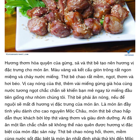
Hương thơm hòa quyện của gừng, sả và thịt bê tạo nên hương vị
đặc trưng cho món ăn. Màu vàng và kết cấu giòn trông rất ngon
miệng và chảy nước miếng. Thịt bê chao rất mềm, ngọt, thơm và
hơi béo. Vị cay nóng của thịt, thêm vài miếng gừng già hòa cùng
nước tương ngọt chắc chắn sẽ khiến bạn mê ngay từ miếng đầu
tiên giống như nhóm chúng tôi. Thịt bê phải ăn nóng, nếu để
nguội sẽ mất đi hương vị đặc trưng của món ăn. Là món ăn đầy
tình yêu dành cho cao nguyên Mộc Châu, món thịt bê chao hấp
dẫn thực khách bởi lớp thịt vàng thơm và giàu dinh dưỡng. Ai đã
ăn một lần chắc chắn sẽ không thể nào quên được hương vị đặc
biệt của món đặc sản này. Thịt bê chao nóng hổi, ​​thơm, mềm
cùng nước sốt đặc biệt là món ăn nhất định phải thử khi đến Mộc