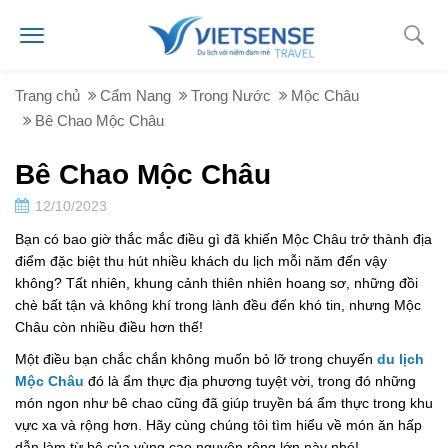
Trang chủ
Cẩm Nang
Trong Nước
Mộc Châu
Bê Chao Mộc Châu
Bê Chao Mộc Châu
12/10/2023
Bạn có bao giờ thắc mắc điều gì đã khiến Mộc Châu trở thành địa
điểm đặc biệt thu hút nhiều khách du lịch mỗi năm đến vậy
không? Tất nhiên, khung cảnh thiên nhiên hoang sơ, những đồi
chè bất tận và không khí trong lành đều đến khó tin, nhưng Mộc
Châu còn nhiều điều hơn thế!
Một điều bạn chắc chắn không muốn bỏ lỡ trong chuyến
du lịch
Mộc Châu
đó là ẩm thực địa phương tuyệt vời, trong đó những
món ngon như bê chao cũng đã giúp truyền bá ẩm thực trong khu
vực xa và rộng hơn. Hãy cùng chúng tôi tìm hiểu về món ăn hấp
dẫn làm từ bê của vùng cao nguyên rộng lớn này nhé!