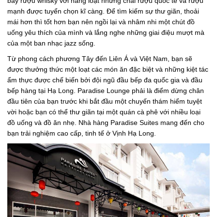
bày rượu whisky với hàng loạt những chai rượu quốc tế và rượu
mạnh được tuyển chọn kĩ càng. Để tìm kiếm sự thư giãn, thoải
mái hơn thì tốt hơn bạn nên ngồi lại và nhâm nhi một chút đồ
uống yêu thích của mình và lắng nghe những giai điệu mượt mà
của một ban nhạc jazz sống.
Từ phong cách phương Tây đến Liên Á và Việt Nam, bạn sẽ
được thưởng thức một loạt các món ăn đặc biệt và những kiệt tác
ẩm thực được chế biến bởi đội ngũ đầu bếp đa quốc gia và đầu
bếp hàng tại Hạ Long. Paradise Lounge phải là điểm dừng chân
đầu tiên của bạn trước khi bắt đầu một chuyến thám hiểm tuyệt
vời hoặc bạn có thể thư giãn tại một quán cà phê với nhiều loại
đồ uống và đồ ăn nhẹ. Nhà hàng Paradise Suites mang đến cho
bạn trải nghiệm cao cấp, tinh tế ở Vịnh Hạ Long.