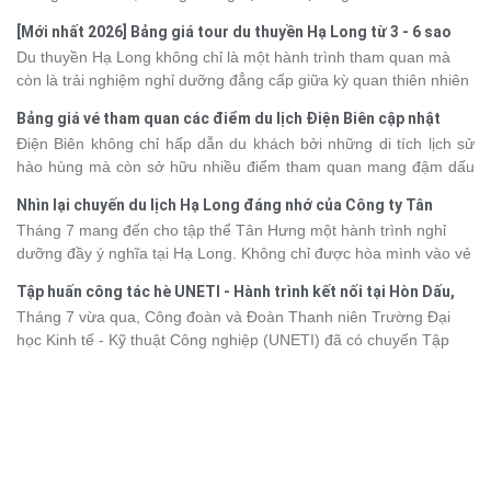
khắc đáng nhớ. Từ vẻ đẹp của kỳ quan thiên nhiên đến những
[Mới nhất 2026] Bảng giá tour du thuyền Hạ Long từ 3 - 6 sao
phút giây đồng hành bên nhau, tất cả đã tạo nên một chuyến đi
Du thuyền Hạ Long không chỉ là một hành trình tham quan mà
tràn đầy cảm xúc và dấu ấn khó quên.
còn là trải nghiệm nghỉ dưỡng đẳng cấp giữa kỳ quan thiên nhiên
thế giới. Tuy nhiên, mỗi hạng du thuyền sẽ có mức giá và dịch vụ
Bảng giá vé tham quan các điểm du lịch Điện Biên cập nhật
khác nhau, khiến nhiều du khách băn khoăn khi lựa chọn. Bài viết
2026
Điện Biên không chỉ hấp dẫn du khách bởi những di tích lịch sử
dưới đây sẽ cập nhật bảng giá tour du thuyền Hạ Long mới nhất
hào hùng mà còn sở hữu nhiều điểm tham quan mang đậm dấu
2026 từ 3 - 6 sao, giúp bạn dễ dàng so sánh và tìm được hành
ấn văn hóa và thiên nhiên Tây Bắc. Nếu đang lên kế hoạch khám
trình phù hợp với nhu cầu cũng như ngân sách.
Nhìn lại chuyến du lịch Hạ Long đáng nhớ của Công ty Tân
phá vùng đất này, việc cập nhật trước giá vé sẽ giúp bạn chủ
Hưng 2026
Tháng 7 mang đến cho tập thể Tân Hưng một hành trình nghỉ
động hơn trong lịch trình và chi phí. Cùng Vietsense Travel tham
dưỡng đầy ý nghĩa tại Hạ Long. Không chỉ được hòa mình vào vẻ
khảo bảng giá vé tham quan các điểm
du lịch Điện Biên
mới nhất
đẹp của di sản thiên nhiên thế giới, các thành viên còn có dịp gắn
năm 2026 ngay dưới đây.
Tập huấn công tác hè UNETI - Hành trình kết nối tại Hòn Dấu,
kết, sẻ chia và lưu giữ nhiều khoảnh khắc đáng nhớ. Hãy cùng
Đồ Sơn
Tháng 7 vừa qua, Công đoàn và Đoàn Thanh niên Trường Đại
nhìn lại chuyến đi ngập tràn niềm vui và những trải nghiệm khó
học Kinh tế - Kỹ thuật Công nghiệp (UNETI) đã có chuyến Tập
quên.
huấn công tác hè 2026 đầy ý nghĩa tại Hòn Dấu - Đồ Sơn. Không
chỉ là dịp nâng cao kỹ năng và chia sẻ kinh nghiệm công tác,
chương trình còn mang đến những hoạt động giao lưu sôi nổi,
góp phần gắn kết tập thể và lưu giữ nhiều kỷ niệm đáng nhớ.