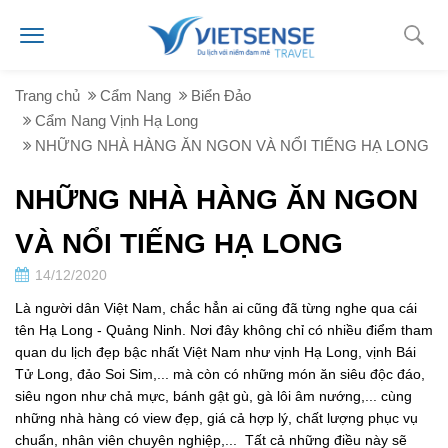
Trang chủ
Cẩm Nang
Biển Đảo
Cẩm Nang Vịnh Hạ Long
NHỮNG NHÀ HÀNG ĂN NGON VÀ NỔI TIẾNG HẠ LONG
NHỮNG NHÀ HÀNG ĂN NGON
VÀ NỔI TIẾNG HẠ LONG
14/12/2020
Là người dân Việt Nam, chắc hẳn ai cũng đã từng nghe qua cái
tên Hạ Long - Quảng Ninh. Nơi đây không chỉ có nhiều điểm tham
quan du lịch đẹp bậc nhất Việt Nam như vịnh Hạ Long, vịnh Bái
Tử Long, đảo Soi Sim,... mà còn có những món ăn siêu độc đáo,
siêu ngon như chả mực, bánh gật gù, gà lôi âm nướng,... cùng
những nhà hàng có view đẹp, giá cả hợp lý, chất lượng phục vụ
chuẩn, nhân viên chuyên nghiệp,... Tất cả những điều này sẽ