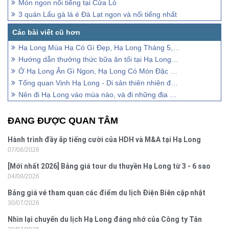
Món ngon nổi tiếng tại Cửa Lò
3 quán Lẩu gà lá é Đà Lạt ngon và nổi tiếng nhất
Hạ Long Mùa Hạ Có Gì Đẹp, Hạ Long Tháng 5,6,7 Có Gì Đẹp
Hướng dẫn thưởng thức bữa ăn tối tại Hạ Long đúng vị
Ở Hạ Long Ăn Gì Ngon, Hạ Long Có Món Đặc Sản Gì ?
Tổng quan Vịnh Hạ Long - Di sản thiên nhiên độc đáo
Nên đi Hạ Long vào mùa nào, và đi những địa điểm du lịch nào ?
ĐANG ĐƯỢC QUAN TÂM
Hành trình đầy ắp tiếng cười của HDH và M&A tại Hạ Long
07/08/2026
[Mới nhất 2026] Bảng giá tour du thuyền Hạ Long từ 3 - 6 sao
04/08/2026
Bảng giá vé tham quan các điểm du lịch Điện Biên cập nhật
30/07/2026
2026
Nhìn lại chuyến du lịch Hạ Long đáng nhớ của Công ty Tân