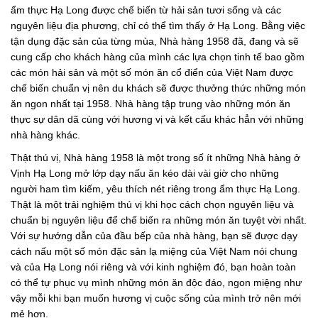
ẩm thực Hạ Long được chế biến từ hải sản tươi sống và các
nguyên liệu địa phương, chỉ có thể tìm thấy ở Hạ Long. Bằng việc
tận dụng đặc sản của từng mùa, Nhà hàng 1958 đã, đang và sẽ
cung cấp cho khách hàng của mình các lựa chọn tinh tế bao gồm
các món hải sản và một số món ăn cổ điển của Việt Nam được
chế biến chuẩn vị nên du khách sẽ được thưởng thức những món
ăn ngon nhất tại 1958. Nhà hàng tập trung vào những món ăn
thực sự dân dã cùng với hương vị và kết cấu khác hẳn với những
nhà hàng khác.
Thật thú vị, Nhà hàng 1958 là một trong số ít những Nhà hàng ở
Vịnh Hạ Long mở lớp dạy nấu ăn kéo dài vài giờ cho những
người ham tìm kiếm, yêu thích nét riêng trong ẩm thực Hạ Long.
Thật là một trải nghiệm thú vị khi học cách chọn nguyên liệu và
chuẩn bị nguyên liệu để chế biến ra những món ăn tuyệt vời nhất.
Với sự hướng dẫn của đầu bếp của nhà hàng, bạn sẽ được dạy
cách nấu một số món đặc sản lạ miệng của Việt Nam nói chung
và của Hạ Long nói riêng và với kinh nghiệm đó, bạn hoàn toàn
có thể tự phục vụ mình những món ăn độc đáo, ngon miệng như
vậy mỗi khi bạn muốn hương vị cuộc sống của mình trở nên mới
mẻ hơn.