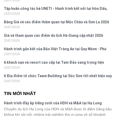
28/07/2026
Hưng 2026
Tập huấn công tác hè UNETI - Hành trình kết nối tại Hòn Dấu,
25/07/2026
Đồ Sơn
Bảng Giá vé các điểm thăm quan tại Mộc Châu và Sơn La 2026
25/07/2026
Giá vé tham quan các điểm du lịch Hà Giang cập nhật 2026
25/07/2026
Hành trình gắn kết của Bảo Việt Tràng An tại Quy Nhơn - Phú
23/07/2026
Yên
6 khách sạn và resort cao cấp tại Tam Đảo sang trọng tiện
20/07/2026
nghi
6 Địa điểm tổ chức Team Building tại Sóc Sơn tốt nhất hiện nay
18/07/2026
TIN MỚI NHẤT
Hành trình đầy ắp tiếng cười của HDH và M&A tại Hạ Long
Chuyến du lịch Hạ Long của HDH và M&A được tô điểm bằng bầu
không khí sôi nổi, những trải nghiệm thú vị cùng vô số khoảnh