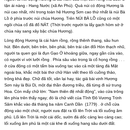
tận ái nàng - Hang Nước (xã An Phú). Quả núi có động Hương là
núi cao nhất, nhì trong toàn hệ Hương Sơn cao thứ nhất là núi Bà
Lồ ở phía trước núi chùa Hương. Trên NÚI BÀ LỒ cũng có một
ngôi chùa cổ đã đổ NÁT. (Thời trước người ta lấy gạch hòm sớ ở
chùa này sang xây bậc chùa Hương).
Lòng động Hương là cái hàm rồng, rộng thênh thang, sâu hun
hút. Bên dưới, bên trên, bên phải, bên trái cân đối Hòn thạch nhũ,
người ta quen gọi là đụn Gạo Ở khoảng giữa, ngay gần cửa vào,
có người ví với lưỡi rồng . Phía sâu vào trong là cổ họng rồng . . .
ở cửa động có một tấm bia vuông tạc vào cả một tảng đá Mặt
ngoài bia, khắc một bài thơ chữ Hán viết theo lối cuồng thảo,
trông khá đẹp. Chữ đã tốt, văn lại hay, tác giả bài vịnh Hương
Sơn này là Bùi Dị, một đại thần đương triều, đã từng đi sứ trung
Hoa. Còn mấy chữ lớn: "Nam thiên đệ nhất động", vào cửa trông
lên phía trên thấy ngay; đó là chữ viết của Tĩnh Đô Vương Trịnh
Sâm khắc vào đá tháng ba năm Canh Dần (1779) . ở chỗ cửa
động vào một chút, người xưa đặt ra lối lên Trời và lối xuống âm
phủ. Lối lên Trời là một cái dốc, sườn đá dốc càng leo càng cao;
lối xuống âm phủ là một cái khe đi xuống hang sâu dưới đất.