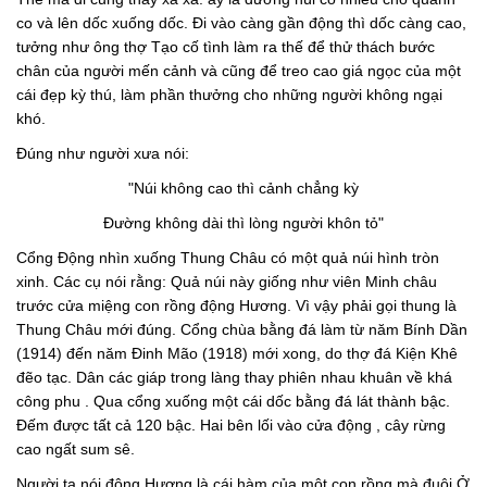
co và lên dốc xuống dốc. Ði vào càng gần động thì dốc càng cao,
tưởng như ông thợ Tạo cố tình làm ra thế để thử thách bước
chân của người mến cảnh và cũng để treo cao giá ngọc của một
cái đẹp kỳ thú, làm phần thưởng cho những người không ngại
khó.
Ðúng như người xưa nói:
"Núi không cao thì cảnh chẳng kỳ
Ðường không dài thì lòng người khôn tỏ"
Cổng Ðộng nhìn xuống Thung Châu có một quả núi hình tròn
xinh. Các cụ nói rằng: Quả núi này giống như viên Minh châu
trước cửa miệng con rồng động Hương. Vì vậy phải gọi thung là
Thung Châu mới đúng. Cổng chùa bằng đá làm từ năm Bính Dần
(1914) đến năm Ðinh Mão (1918) mới xong, do thợ đá Kiện Khê
đẽo tạc. Dân các giáp trong làng thay phiên nhau khuân về khá
công phu . Qua cổng xuống một cái dốc bằng đá lát thành bậc.
Ðếm được tất cả 120 bậc. Hai bên lối vào cửa động , cây rừng
cao ngất sum sê.
Người ta nói động Hương là cái hàm của một con rồng mà đuôi Ở