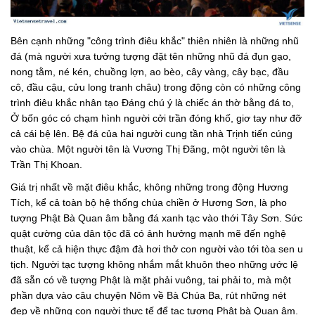
Bên cạnh những "công trình điêu khắc" thiên nhiên là những nhũ
đá (mà người xưa tưởng tượng đặt tên những nhũ đá đụn gạo,
nong tằm, né kén, chuồng lợn, ao bèo, cây vàng, cây bạc, đầu
cô, đầu cậu, cửu long tranh châu) trong động còn có những công
trình điêu khắc nhân tạo Ðáng chú ý là chiếc án thờ bằng đá to,
Ở bốn góc có chạm hình người cởi trần đóng khố, giơ tay như đỡ
cả cái bệ lên. Bệ đá của hai người cung tần nhà Trịnh tiến cúng
vào chùa. Một người tên là Vương Thị Ðãng, một người tên là
Trần Thị Khoan.
Giá trị nhất về mặt điêu khắc, không những trong động Hương
Tích, kể cả toàn bộ hệ thống chùa chiền ở Hương Sơn, là pho
tượng Phật Bà Quan âm bằng đá xanh tạc vào thới Tây Sơn. Sức
quật cường của dân tộc đã có ảnh hưởng mạnh mẽ đến nghệ
thuật, kể cả hiện thực đậm đà hơi thở con người vào tới tòa sen u
tịch. Người tạc tượng không nhắm mắt khuôn theo những ước lệ
đã sẵn có về tượng Phật là mặt phải vuông, tai phải to, mà một
phần dựa vào câu chuyện Nôm về Bà Chúa Ba, rút những nét
đẹp về những con người thực tế để tạc tượng Phật bà Quan âm.