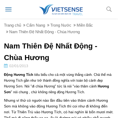
Trang chủ
Cẩm Nang
Trong Nước
Miền Bắc
Nam Thiên Ðệ Nhất Ðộng - Chùa Hương
Nam Thiên Ðệ Nhất Ðộng -
Chùa Hương
02/01/2013
Ðộng Hương Tích
tiêu biểu cho cả một vùng thắng cảnh. Chả thế mà
Hương Tích gần như trở thành đồng nghĩa với toàn bộ cảnh đẹp
Hương Sơn. Nói "đi chùa Hương" tức là nói "vào thăm cảnh
Hương
Sơn
" nói chung , chứ không riêng động Hương Tích.
Nhưng ví thử có người nào lần đầu tiên vào thăm cảnh Hương
Sơn mà không vào động Hương Tích thì coi như đi không đến
nơi. Từ Thiên Trù vào Hương Tích, có hai nghìn lẻ bốn mươi mét.
Thế mà đi cũng thấy xa xa. ấy là đường núi có nhiều chỗ quanh