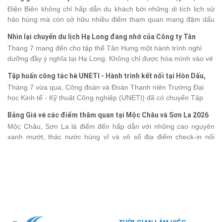
khác nhau, khiến nhiều du khách băn khoăn khi lựa chọn. Bài viết
2026
Điện Biên không chỉ hấp dẫn du khách bởi những di tích lịch sử
dưới đây sẽ cập nhật bảng giá tour du thuyền Hạ Long mới nhất
hào hùng mà còn sở hữu nhiều điểm tham quan mang đậm dấu
2026 từ 3 - 6 sao, giúp bạn dễ dàng so sánh và tìm được hành
ấn văn hóa và thiên nhiên Tây Bắc. Nếu đang lên kế hoạch khám
trình phù hợp với nhu cầu cũng như ngân sách.
Nhìn lại chuyến du lịch Hạ Long đáng nhớ của Công ty Tân
phá vùng đất này, việc cập nhật trước giá vé sẽ giúp bạn chủ
Hưng 2026
Tháng 7 mang đến cho tập thể Tân Hưng một hành trình nghỉ
động hơn trong lịch trình và chi phí. Cùng Vietsense Travel tham
dưỡng đầy ý nghĩa tại Hạ Long. Không chỉ được hòa mình vào vẻ
khảo bảng giá vé tham quan các điểm
du lịch Điện Biên
mới nhất
đẹp của di sản thiên nhiên thế giới, các thành viên còn có dịp gắn
năm 2026 ngay dưới đây.
Tập huấn công tác hè UNETI - Hành trình kết nối tại Hòn Dấu,
kết, sẻ chia và lưu giữ nhiều khoảnh khắc đáng nhớ. Hãy cùng
Đồ Sơn
Tháng 7 vừa qua, Công đoàn và Đoàn Thanh niên Trường Đại
nhìn lại chuyến đi ngập tràn niềm vui và những trải nghiệm khó
học Kinh tế - Kỹ thuật Công nghiệp (UNETI) đã có chuyến Tập
quên.
huấn công tác hè 2026 đầy ý nghĩa tại Hòn Dấu - Đồ Sơn. Không
Bảng Giá vé các điểm thăm quan tại Mộc Châu và Sơn La 2026
chỉ là dịp nâng cao kỹ năng và chia sẻ kinh nghiệm công tác,
Mộc Châu, Sơn La là điểm đến hấp dẫn với những cao nguyên
chương trình còn mang đến những hoạt động giao lưu sôi nổi,
xanh mướt, thác nước hùng vĩ và vô số địa điểm check-in nổi
góp phần gắn kết tập thể và lưu giữ nhiều kỷ niệm đáng nhớ.
tiếng. Trước khi lên đường, việc cập nhật giá vé tham quan sẽ
giúp bạn chủ động hơn trong việc lên lịch trình và dự trù chi phí
du lịch Mộc Châu
. Cùng Vietsense Travel tham khảo bảng giá vé
tham quan các điểm du lịch ở Sơn La 2026 mới nhất ngay dưới
đây.