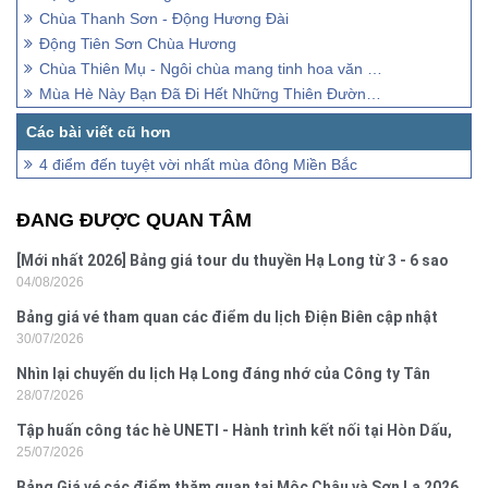
Chùa Thanh Sơn - Động Hương Đài
Động Tiên Sơn Chùa Hương
Chùa Thiên Mụ - Ngôi chùa mang tinh hoa văn hoá Huế
Mùa Hè Này Bạn Đã Đi Hết Những Thiên Đường Biển Đảo Này Chưa
4 điểm đến tuyệt vời nhất mùa đông Miền Bắc
ĐANG ĐƯỢC QUAN TÂM
[Mới nhất 2026] Bảng giá tour du thuyền Hạ Long từ 3 - 6 sao
04/08/2026
Bảng giá vé tham quan các điểm du lịch Điện Biên cập nhật
30/07/2026
2026
Nhìn lại chuyến du lịch Hạ Long đáng nhớ của Công ty Tân
28/07/2026
Hưng 2026
Tập huấn công tác hè UNETI - Hành trình kết nối tại Hòn Dấu,
25/07/2026
Đồ Sơn
Bảng Giá vé các điểm thăm quan tại Mộc Châu và Sơn La 2026