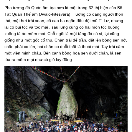
Pho tượng đá Quán âm tọa sơn là một trong 32 thị hiện của Bồ
Tát Quán Thế âm (Avalo-kitesvara). Tượng có dáng người thon
thả, mặt hơi trái xoan, cổ cao ba ngấn đầu đội mũ Tì Lư, nhưng
lại có búi tóc và tóc mai , sau lưng cũng có hai món tóc buông
xuống tà áo mềm mại. Chỗ ngồi là một tảng đá sù sì, lại cũng
giống như một gốc cổ thụ. Chân trái để trần, đặt lên bông sen nở,
chân phải co lên, hai chân co duỗi thật là thoải mái. Tay trái cầm
một viên minh châu. Bên cạnh bông hoa sen dưới chân, lá sen
tỏa ra mềm mại như có gió lay động.