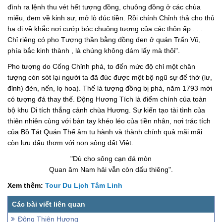
đình ra lệnh thu vét hết tượng đồng, chuông đồng ở các chùa
miếu, đem về kinh sư, mở lò đúc tiền. Rồi chính Chỉnh thả cho thủ
hạ đi về khắc nơi cướp bóc chuông tượng của các thôn ấp . . .
Chỉ riêng có pho Tượng thần bằng đồng đen ở quán Trấn Vũ,
phía bắc kinh thành , là chúng không dám lấy mà thôi".
Pho tượng do Cống Chỉnh phá, to đến mức độ chỉ một chân
tượng còn sót lại người ta đã đúc được một bộ ngũ sự để thờ (lư,
đỉnh) đèn, nến, lọ hoa). Thế là tượng đồng bị phá, năm 1793 mới
có tượng đá thay thế. Ðộng Hương Tích là điểm chính của toàn
bộ khu Di tích thắng cảnh chùa Hương. Sự kiến tạo tài tình của
thiên nhiên cùng với bàn tay khéo léo của tiền nhân, nơi trác tích
của Bồ Tát Quán Thế âm tu hành và thành chính quả mãi mãi
còn lưu dấu thơm với non sông đất Việt.
"Dù cho sông cạn đá mòn
Quan âm Nam hải vẫn còn dấu thiêng".
Xem thêm:
Tour Du Lịch Tâm Linh
Động Thiên Hương