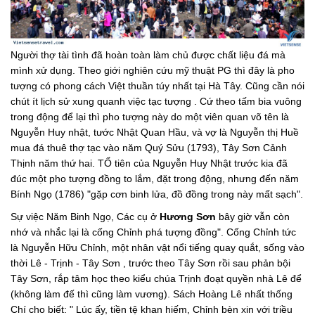
Người thợ tài tình đã hoàn toàn làm chủ được chất liệu đá mà
mình xử dụng. Theo giới nghiên cứu mỹ thuật PG thì đây là pho
tượng có phong cách Việt thuần túy nhất tại Hà Tây. Cũng cần nói
chút ít lịch sử xung quanh việc tạc tượng . Cứ theo tấm bia vuông
trong động để lại thì pho tượng này do một viên quan võ tên là
Nguyễn Huy nhật, tước Nhật Quan Hầu, và vợ là Nguyễn thị Huề
mua đá thuê thợ tạc vào năm Quý Sửu (1793), Tây Sơn Cảnh
Thịnh năm thứ hai. TỔ tiên của Nguyễn Huy Nhật trước kia đã
đúc một pho tượng đồng to lắm, đặt trong động, nhưng đến năm
Bính Ngọ (1786) "gặp cơn binh lửa, đồ đồng trong này mất sạch".
Sự việc Năm Binh Ngọ, Các cụ ở
Hương Sơn
bây giờ vẫn còn
nhớ và nhắc lại là cống Chỉnh phá tượng đồng". Cống Chỉnh tức
là Nguyễn Hữu Chỉnh, một nhân vật nổi tiếng quay quắt, sống vào
thời Lê - Trịnh - Tây Sơn , trước theo Tây Sơn rồi sau phản bội
Tây Sơn, rắp tâm học theo kiểu chúa Trịnh đoạt quyền nhà Lê để
(không làm đế thì cũng làm vương). Sách Hoàng Lê nhất thống
Chí cho biết: " Lúc ấy, tiền tệ khan hiếm, Chỉnh bèn xin với triều