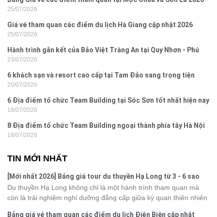
25/07/2026
Giá vé tham quan các điểm du lịch Hà Giang cập nhật 2026
25/07/2026
Hành trình gắn kết của Bảo Việt Tràng An tại Quy Nhơn - Phú
23/07/2026
Yên
6 khách sạn và resort cao cấp tại Tam Đảo sang trọng tiện
20/07/2026
nghi
6 Địa điểm tổ chức Team Building tại Sóc Sơn tốt nhất hiện nay
18/07/2026
8 Địa điểm tổ chức Team Building ngoại thành phía tây Hà Nội
18/07/2026
TIN MỚI NHẤT
[Mới nhất 2026] Bảng giá tour du thuyền Hạ Long từ 3 - 6 sao
Du thuyền Hạ Long không chỉ là một hành trình tham quan mà
còn là trải nghiệm nghỉ dưỡng đẳng cấp giữa kỳ quan thiên nhiên
thế giới. Tuy nhiên, mỗi hạng du thuyền sẽ có mức giá và dịch vụ
Bảng giá vé tham quan các điểm du lịch Điện Biên cập nhật