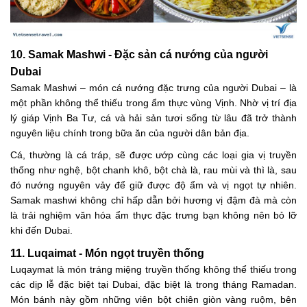
10. Samak Mashwi - Đặc sản cá nướng của người
Dubai
Samak Mashwi – món cá nướng đặc trưng của người Dubai – là
một phần không thể thiếu trong ẩm thực vùng Vịnh. Nhờ vị trí địa
lý giáp Vịnh Ba Tư, cá và hải sản tươi sống từ lâu đã trở thành
nguyên liệu chính trong bữa ăn của người dân bản địa.
Cá, thường là cá tráp, sẽ được ướp cùng các loại gia vị truyền
thống như nghệ, bột chanh khô, bột chà là, rau mùi và thì là, sau
đó nướng nguyên vảy để giữ được độ ẩm và vị ngọt tự nhiên.
Samak mashwi không chỉ hấp dẫn bởi hương vị đậm đà mà còn
là trải nghiệm văn hóa ẩm thực đặc trưng bạn không nên bỏ lỡ
khi đến Dubai.
11. Luqaimat - Món ngọt truyền thống
Luqaymat là món tráng miệng truyền thống không thể thiếu trong
các dịp lễ đặc biệt tại Dubai, đặc biệt là trong tháng Ramadan.
Món bánh này gồm những viên bột chiên giòn vàng ruộm, bên