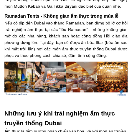
món Mutton Kebab và Gà Tikka Biryani đặc biệt của quán nhé.
Ramadan Tents - Không gian ẩm thực trong mùa lễ
Nếu có dịp đến Dubai vào tháng Ramadan, bạn đừng bỏ lỡ cơ hội
trải nghiệm ẩm thực tại các “lều Ramadan” - những không gian
mở do các nhà hàng, khách sạn hoặc cộng đồng Hồi giáo địa
phương dựng lên. Tại đây, bạn sẽ được ăn bữa Iftar (bữa ăn sau
khi mặt trời lặn) nơi các món ẩm thực truyền thống Dubai được
phục vụ theo phong cách chia sẻ, đậm tính cộng đồng.
Những lưu ý khi trải nghiệm ẩm thực
truyền thống Dubai
Ẩm thực là tấm gương phản chiếu văn hóa, và với món ăn truyền