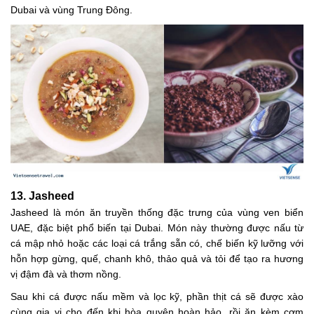
Dubai và vùng Trung Đông.
13. Jasheed
Jasheed là món ăn truyền thống đặc trưng của vùng ven biển
UAE, đặc biệt phổ biến tại Dubai. Món này thường được nấu từ
cá mập nhỏ hoặc các loại cá trắng sẵn có, chế biến kỹ lưỡng với
hỗn hợp gừng, quế, chanh khô, thảo quả và tỏi để tạo ra hương
vị đậm đà và thơm nồng.
Sau khi cá được nấu mềm và lọc kỹ, phần thịt cá sẽ được xào
cùng gia vị cho đến khi hòa quyện hoàn hảo, rồi ăn kèm cơm