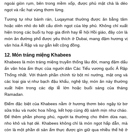
ngoài giòn rụm, bên trong mềm xốp, được phủ mật chà là dẻo
ngọt và rắc hạt vừng thơm lừng.
Tương tự như bánh rán, Luqaymat thường được ăn bằng tăm
hoặc xiên nhỏ do kết cấu dính ngọt của lớp phủ. Không chỉ xuất
hiện trong các buổi tụ họp gia đình hay lễ hội Hồi giáo, đây còn là
món ăn đường phố được yêu thích ở Dubai, mang đậm hương vị
văn hóa Ả Rập và sự gắn kết cộng đồng.
12. Món tráng miệng Khabees
Khabees là món tráng miệng truyền thống lâu đời, mang đậm dấu
ấn văn hóa ẩm thực của người dân Các Tiểu vương quốc Ả Rập
Thống nhất. Với thành phần chính từ bột mì nướng, mật ong và
các loại gia vị như bạch đậu khấu, nghệ tây, món ăn này thường
xuất hiện trong các dịp lễ lớn hoặc buổi sáng của tháng
Ramadan.
Điểm đặc biệt của Khabees nằm ở hương thơm béo ngậy từ bơ
sữa trâu và nước hoa hồng, kết hợp cùng độ sánh mịn như cháo.
Để thêm phần phong phú, người ta thường cho thêm dừa nạo,
nho khô và hạt dẻ. Khabees không chỉ là món ngọt hấp dẫn, mà
còn là một phần di sản ẩm thực được gìn giữ qua nhiều thế hệ ở