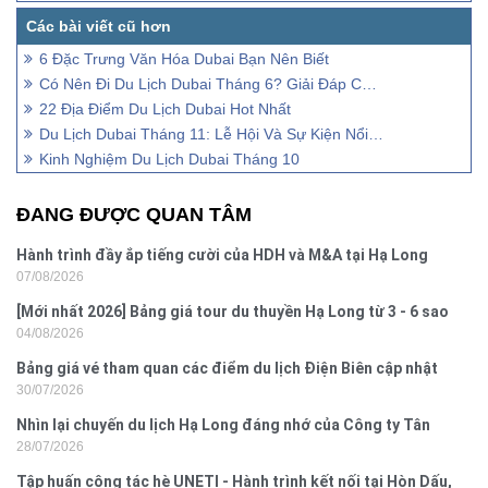
6 Đặc Trưng Văn Hóa Dubai Bạn Nên Biết
Có Nên Đi Du Lịch Dubai Tháng 6? Giải Đáp Chi Tiết
22 Địa Điểm Du Lịch Dubai Hot Nhất
Du Lịch Dubai Tháng 11: Lễ Hội Và Sự Kiện Nổi Bật
Kinh Nghiệm Du Lịch Dubai Tháng 10
ĐANG ĐƯỢC QUAN TÂM
Hành trình đầy ắp tiếng cười của HDH và M&A tại Hạ Long
07/08/2026
[Mới nhất 2026] Bảng giá tour du thuyền Hạ Long từ 3 - 6 sao
04/08/2026
Bảng giá vé tham quan các điểm du lịch Điện Biên cập nhật
30/07/2026
2026
Nhìn lại chuyến du lịch Hạ Long đáng nhớ của Công ty Tân
28/07/2026
Hưng 2026
Tập huấn công tác hè UNETI - Hành trình kết nối tại Hòn Dấu,