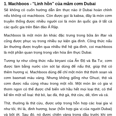
1. Machboos - “Linh hồn” của mâm cơm Dubai
Sẽ không có cuốn hướng dẫn ẩm thực nào ở Dubai hoàn chỉnh
nếu không có machboos. Còn được gọi là kabsa, đây là món cơm
truyền thống được nhiều người coi là món ăn quốc gia ở tất cả
các quốc gia trên Bán đảo Ả Rập.
Machboos là một món ăn khác đặc trưng trong bữa ăn iftar và
cũng được phục vụ trong nhiều sự kiện gia đình. Công thức nấu
ăn thường được truyền qua nhiều thế hệ gia đình, coi machboos
là một phần quan trọng trong văn hóa ẩm thực Dubai.
Tương tự như công thức nấu biryani của Ấn Độ và Ba Tư, cơm
được làm bằng nước còn sót lại dùng để nấu thịt, giúp thịt có
thêm hương vị. Machboos dùng để chỉ một món thịt thịnh soạn và
cơm basmati màu vàng. Nhưng không giống như Ghuzi, thịt và
cơm được nấu cùng nhau trong một nồi. Một món ăn có gia vị
thơm ngon có thể được chế biến với hầu hết mọi loại thịt, có thể
kể tên một số loại: thịt bò, lạc đà, thịt gà, thịt cừu, dê, tôm và cá.
Thịt, thường là thịt cừu, được ướp trong hỗn hợp các loại gia vị
như tỏi, thì là, đinh hương, bzar (hỗn hợp gia vị của người Dubai)
và bột ớt. Sau đó, nó được chiên vàng trong dầu trước khi om