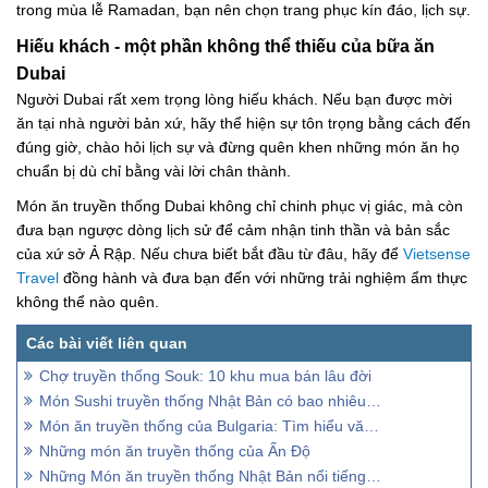
trong mùa lễ Ramadan, bạn nên chọn trang phục kín đáo, lịch sự.
Hiếu khách - một phần không thể thiếu của bữa ăn
Dubai
Người Dubai rất xem trọng lòng hiếu khách. Nếu bạn được mời
ăn tại nhà người bản xứ, hãy thể hiện sự tôn trọng bằng cách đến
đúng giờ, chào hỏi lịch sự và đừng quên khen những món ăn họ
chuẩn bị dù chỉ bằng vài lời chân thành.
Món ăn truyền thống Dubai không chỉ chinh phục vị giác, mà còn
đưa bạn ngược dòng lịch sử để cảm nhận tinh thần và bản sắc
của xứ sở Ả Rập. Nếu chưa biết bắt đầu từ đâu, hãy để
Vietsense
Travel
đồng hành và đưa bạn đến với những trải nghiệm ẩm thực
không thể nào quên.
Chợ truyền thống Souk: 10 khu mua bán lâu đời
Món Sushi truyền thống Nhật Bản có bao nhiêu loại?
Món ăn truyền thống của Bulgaria: Tìm hiểu văn hóa ẩm thực Balkan
Những món ăn truyền thống của Ấn Độ
Những Món ăn truyền thống Nhật Bản nổi tiếng toàn cầu