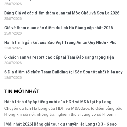
25/07/2026
Đồ Sơn
Bảng Giá vé các điểm thăm quan tại Mộc Châu và Sơn La 2026
25/07/2026
Giá vé tham quan các điểm du lịch Hà Giang cập nhật 2026
25/07/2026
Hành trình gắn kết của Bảo Việt Tràng An tại Quy Nhơn - Phú
23/07/2026
Yên
6 khách sạn và resort cao cấp tại Tam Đảo sang trọng tiện
20/07/2026
nghi
6 Địa điểm tổ chức Team Building tại Sóc Sơn tốt nhất hiện nay
18/07/2026
TIN MỚI NHẤT
Hành trình đầy ắp tiếng cười của HDH và M&A tại Hạ Long
Chuyến du lịch Hạ Long của HDH và M&A được tô điểm bằng bầu
không khí sôi nổi, những trải nghiệm thú vị cùng vô số khoảnh
khắc đáng nhớ. Từ vẻ đẹp của kỳ quan thiên nhiên đến những
[Mới nhất 2026] Bảng giá tour du thuyền Hạ Long từ 3 - 6 sao
phút giây đồng hành bên nhau, tất cả đã tạo nên một chuyến đi