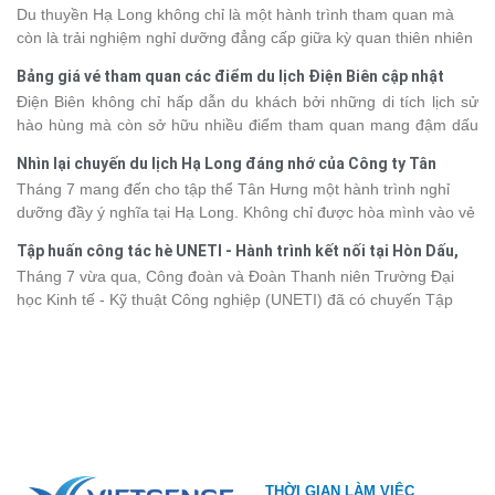
Du thuyền Hạ Long không chỉ là một hành trình tham quan mà
tràn đầy cảm xúc và dấu ấn khó quên.
còn là trải nghiệm nghỉ dưỡng đẳng cấp giữa kỳ quan thiên nhiên
thế giới. Tuy nhiên, mỗi hạng du thuyền sẽ có mức giá và dịch vụ
Bảng giá vé tham quan các điểm du lịch Điện Biên cập nhật
khác nhau, khiến nhiều du khách băn khoăn khi lựa chọn. Bài viết
2026
Điện Biên không chỉ hấp dẫn du khách bởi những di tích lịch sử
dưới đây sẽ cập nhật bảng giá tour du thuyền Hạ Long mới nhất
hào hùng mà còn sở hữu nhiều điểm tham quan mang đậm dấu
2026 từ 3 - 6 sao, giúp bạn dễ dàng so sánh và tìm được hành
ấn văn hóa và thiên nhiên Tây Bắc. Nếu đang lên kế hoạch khám
trình phù hợp với nhu cầu cũng như ngân sách.
Nhìn lại chuyến du lịch Hạ Long đáng nhớ của Công ty Tân
phá vùng đất này, việc cập nhật trước giá vé sẽ giúp bạn chủ
Hưng 2026
Tháng 7 mang đến cho tập thể Tân Hưng một hành trình nghỉ
động hơn trong lịch trình và chi phí. Cùng Vietsense Travel tham
dưỡng đầy ý nghĩa tại Hạ Long. Không chỉ được hòa mình vào vẻ
khảo bảng giá vé tham quan các điểm
du lịch Điện Biên
mới nhất
đẹp của di sản thiên nhiên thế giới, các thành viên còn có dịp gắn
năm 2026 ngay dưới đây.
Tập huấn công tác hè UNETI - Hành trình kết nối tại Hòn Dấu,
kết, sẻ chia và lưu giữ nhiều khoảnh khắc đáng nhớ. Hãy cùng
Đồ Sơn
Tháng 7 vừa qua, Công đoàn và Đoàn Thanh niên Trường Đại
nhìn lại chuyến đi ngập tràn niềm vui và những trải nghiệm khó
học Kinh tế - Kỹ thuật Công nghiệp (UNETI) đã có chuyến Tập
quên.
huấn công tác hè 2026 đầy ý nghĩa tại Hòn Dấu - Đồ Sơn. Không
chỉ là dịp nâng cao kỹ năng và chia sẻ kinh nghiệm công tác,
chương trình còn mang đến những hoạt động giao lưu sôi nổi,
góp phần gắn kết tập thể và lưu giữ nhiều kỷ niệm đáng nhớ.
THỜI GIAN LÀM VIỆC