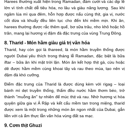
Harees thường xuất hiện trong Ramadan, đám cưới và các dịp lễ
lớn vì tính chất dễ tiêu hóa, no lâu và giàu năng lượng. Sau khi
ngâm lúa mì qua đêm, hỗn hợp được nấu cùng thịt, gia vị, nước
cốt dừa và khuấy đều liên tục cho đến khi mềm mịn. Khi ăn,
harees thường được rắc thêm quế, bơ sữa trâu, nho khô hoặc hồ
trăn, mang lại hương vị đậm đà đặc trưng của vùng Trung Đông.
8. Tharid - Món hầm giàu giá trị văn hóa
Tharid, hay còn gọi là thareed, là món hầm truyền thống được
người Dubai yêu thích trong tháng lễ Ramadan, đặc biệt là bữa
iftar – bữa ăn khi mặt trời lặn. Món ăn kết hợp thịt gà, cừu hoặc
dê được hầm mềm cùng khoai tây và rau theo mùa, tạo nên vị
đậm đà khó cưỡng.
Điểm đặc trưng của Tharid là được dùng kèm với rigag – loại
bánh mì dẹt truyền thống, thấm đều nước hầm thơm béo, trở
thành "muỗng ăn" tự nhiên để múc thịt và rau. Nhờ hương vị hòa
quyện giữa gia vị Ả Rập và kết cấu mềm tan trong miệng, tharid
được xem là một trong những món ăn ngon nhất của Dubai, gắn
liền với cả ẩm thực lẫn văn hóa vùng đất sa mạc.
9. Cơm thịt Ghuzi