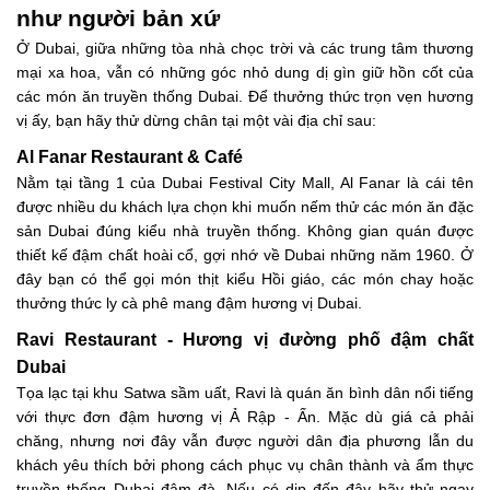
như người bản xứ
Ở Dubai, giữa những tòa nhà chọc trời và các trung tâm thương
mại xa hoa, vẫn có những góc nhỏ dung dị gìn giữ hồn cốt của
các món ăn truyền thống Dubai. Để thưởng thức trọn vẹn hương
vị ấy, bạn hãy thử dừng chân tại một vài địa chỉ sau:
Al Fanar Restaurant & Café
Nằm tại tầng 1 của Dubai Festival City Mall, Al Fanar là cái tên
được nhiều du khách lựa chọn khi muốn nếm thử các món ăn đặc
sản Dubai đúng kiểu nhà truyền thống. Không gian quán được
thiết kế đậm chất hoài cổ, gợi nhớ về Dubai những năm 1960. Ở
đây bạn có thể gọi món thịt kiểu Hồi giáo, các món chay hoặc
thưởng thức ly cà phê mang đậm hương vị Dubai.
Ravi Restaurant - Hương vị đường phố đậm chất
Dubai
Tọa lạc tại khu Satwa sầm uất, Ravi là quán ăn bình dân nổi tiếng
với thực đơn đậm hương vị Ả Rập - Ấn. Mặc dù giá cả phải
chăng, nhưng nơi đây vẫn được người dân địa phương lẫn du
khách yêu thích bởi phong cách phục vụ chân thành và ẩm thực
truyền thống Dubai đậm đà. Nếu có dịp đến đây hãy thử ngay