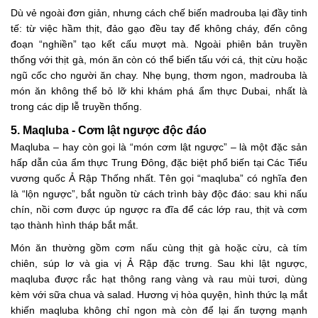
Dù vẻ ngoài đơn giản, nhưng cách chế biến madrouba lại đầy tinh
tế: từ việc hầm thịt, đảo gạo đều tay để không cháy, đến công
đoạn “nghiền” tạo kết cấu mượt mà. Ngoài phiên bản truyền
thống với thịt gà, món ăn còn có thể biến tấu với cá, thịt cừu hoặc
ngũ cốc cho người ăn chay. Nhẹ bụng, thơm ngon, madrouba là
món ăn không thể bỏ lỡ khi khám phá ẩm thực Dubai, nhất là
trong các dịp lễ truyền thống.
5. Maqluba - Cơm lật ngược độc đáo
Maqluba – hay còn gọi là “món cơm lật ngược” – là một đặc sản
hấp dẫn của ẩm thực Trung Đông, đặc biệt phổ biến tại Các Tiểu
vương quốc Ả Rập Thống nhất. Tên gọi “maqluba” có nghĩa đen
là “lộn ngược”, bắt nguồn từ cách trình bày độc đáo: sau khi nấu
chín, nồi cơm được úp ngược ra đĩa để các lớp rau, thịt và cơm
tạo thành hình tháp bắt mắt.
Món ăn thường gồm cơm nấu cùng thịt gà hoặc cừu, cà tím
chiên, súp lơ và gia vị Ả Rập đặc trưng. Sau khi lật ngược,
maqluba được rắc hạt thông rang vàng và rau mùi tươi, dùng
kèm với sữa chua và salad. Hương vị hòa quyện, hình thức lạ mắt
khiến maqluba không chỉ ngon mà còn để lại ấn tượng mạnh