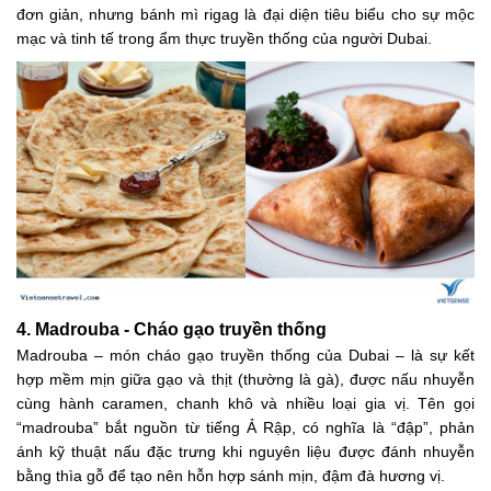
đơn giản, nhưng bánh mì rigag là đại diện tiêu biểu cho sự mộc
mạc và tinh tế trong ẩm thực truyền thống của người Dubai.
4. Madrouba - Cháo gạo truyền thống
Madrouba – món cháo gạo truyền thống của Dubai – là sự kết
hợp mềm mịn giữa gạo và thịt (thường là gà), được nấu nhuyễn
cùng hành caramen, chanh khô và nhiều loại gia vị. Tên gọi
“madrouba” bắt nguồn từ tiếng Ả Rập, có nghĩa là “đập”, phản
ánh kỹ thuật nấu đặc trưng khi nguyên liệu được đánh nhuyễn
bằng thìa gỗ để tạo nên hỗn hợp sánh mịn, đậm đà hương vị.