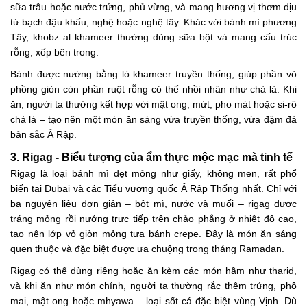
sữa trâu hoặc nước trứng, phủ vừng, và mang hương vị thơm dịu
từ bạch đậu khấu, nghệ hoặc nghệ tây. Khác với bánh mì phương
Tây, khobz al khameer thường dùng sữa bột và mang cấu trúc
rỗng, xốp bên trong.
Bánh được nướng bằng lò khameer truyền thống, giúp phần vỏ
phồng giòn còn phần ruột rỗng có thể nhồi nhân như chà là. Khi
ăn, người ta thường kết hợp với mật ong, mứt, pho mát hoặc si-rô
chà là – tạo nên một món ăn sáng vừa truyền thống, vừa đậm đà
bản sắc Ả Rập.
3. Rigag - Biểu tượng của ẩm thực mộc mạc mà tinh tế
Rigag là loại bánh mì dẹt mỏng như giấy, không men, rất phổ
biến tại Dubai và các Tiểu vương quốc Ả Rập Thống nhất. Chỉ với
ba nguyên liệu đơn giản – bột mì, nước và muối – rigag được
tráng mỏng rồi nướng trực tiếp trên chảo phẳng ở nhiệt độ cao,
tạo nên lớp vỏ giòn mỏng tựa bánh crepe. Đây là món ăn sáng
quen thuộc và đặc biệt được ưa chuộng trong tháng Ramadan.
Rigag có thể dùng riêng hoặc ăn kèm các món hầm như tharid,
và khi ăn như món chính, người ta thường rắc thêm trứng, phô
mai, mật ong hoặc mhyawa – loại sốt cá đặc biệt vùng Vịnh. Dù