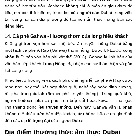
trắng và bơ sữa trâu. Jasheed không chỉ là món ăn giàu đạm dễ
tiêu, mà còn thể hiện sự khéo léo của người dân Dubai trong việc
tận dụng hải sản địa phương để tạo nên ẩm thực mang bản sắc
riêng biệt.
14. Cà phê Gahwa - Hương thơm của lòng hiếu khách
Không gì trọn vẹn hơn sau một bữa ăn truyền thống Dubai bằng
một tách cà phê Ả Rập (Gahwa) thơm nồng. Được UNESCO công
nhận là Di sản văn hóa phi vật thể (2015), Gahwa là linh hồn của
văn hóa tiếp khách Trung Đông, đại diện cho sự thân thiện và gắn
kết cộng đồng.
Khác biệt ở hương vị và cách pha chế nghi lễ, cà phê Ả Rập được
rang nhẹ, xay thô, kết hợp thảo quả, nghệ tây hoặc đinh hương,
rồi pha trong dallah (ấm cà phê truyền thống). Trong quá khứ,
người Bedouin pha cà phê trên bếp đất hoặc kuwar – một góc
linh thiêng trong lều truyền thống. Đến nay, Gahwa vẫn là phần
không thể thiếu trên bàn tiếp khách, từ những bữa cơm gia đình
đến các dịp lễ trọng đại của người Dubai.
Địa điểm thưởng thức ẩm thực Dubai