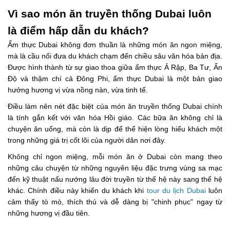
Vì sao món ăn truyền thống Dubai luôn
là điểm hấp dẫn du khách?
Ẩm thực Dubai không đơn thuần là những món ăn ngon miệng,
mà là cầu nối đưa du khách chạm đến chiều sâu văn hóa bản địa.
Được hình thành từ sự giao thoa giữa ẩm thực Ả Rập, Ba Tư, Ấn
Độ và thậm chí cả Đông Phi, ẩm thực Dubai là một bản giao
hưởng hương vị vừa nồng nàn, vừa tinh tế.
Điều làm nên nét đặc biệt của món ăn truyền thống Dubai chính
là tính gắn kết với văn hóa Hồi giáo. Các bữa ăn không chỉ là
chuyện ăn uống, mà còn là dịp để thể hiện lòng hiếu khách một
trong những giá trị cốt lõi của người dân nơi đây.
Không chỉ ngon miệng, mỗi món ăn ở Dubai còn mang theo
những câu chuyện từ những nguyên liệu đặc trưng vùng sa mạc
đến kỹ thuật nấu nướng lâu đời truyền từ thế hệ này sang thế hệ
khác. Chính điều này khiến du khách khi
tour du lịch Dubai
luôn
cảm thấy tò mò, thích thú và dễ dàng bị "chinh phục" ngay từ
những hương vị đầu tiên.