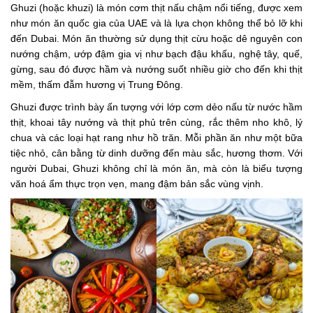
Ghuzi (hoặc khuzi) là món cơm thịt nấu chậm nổi tiếng, được xem
như món ăn quốc gia của UAE và là lựa chọn không thể bỏ lỡ khi
đến Dubai. Món ăn thường sử dụng thịt cừu hoặc dê nguyên con
nướng chậm, ướp đậm gia vị như bạch đậu khấu, nghệ tây, quế,
gừng, sau đó được hầm và nướng suốt nhiều giờ cho đến khi thịt
mềm, thấm đẫm hương vị Trung Đông.
Ghuzi được trình bày ấn tượng với lớp cơm dẻo nấu từ nước hầm
thịt, khoai tây nướng và thịt phủ trên cùng, rắc thêm nho khô, lý
chua và các loại hạt rang như hồ trăn. Mỗi phần ăn như một bữa
tiệc nhỏ, cân bằng từ dinh dưỡng đến màu sắc, hương thơm. Với
người Dubai, Ghuzi không chỉ là món ăn, mà còn là biểu tượng
văn hoá ẩm thực trọn vẹn, mang đậm bản sắc vùng vịnh.