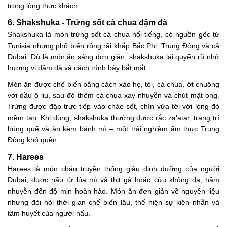
trong lòng thực khách.
6. Shakshuka - Trứng sốt cà chua đậm đà
Shakshuka là món trứng sốt cà chua nổi tiếng, có nguồn gốc từ
Tunisia nhưng phổ biến rộng rãi khắp Bắc Phi, Trung Đông và cả
Dubai. Dù là món ăn sáng đơn giản, shakshuka lại quyến rũ nhờ
hương vị đậm đà và cách trình bày bắt mắt.
Món ăn được chế biến bằng cách xào hẹ, tỏi, cà chua, ớt chuông
với dầu ô liu, sau đó thêm cà chua xay nhuyễn và chút mật ong.
Trứng được đập trực tiếp vào chảo sốt, chín vừa tới với lòng đỏ
mềm tan. Khi dùng, shakshuka thường được rắc za’atar, trang trí
húng quế và ăn kèm bánh mì – một trải nghiệm ẩm thực Trung
Đông khó quên.
7. Harees
Harees là món cháo truyền thống giàu dinh dưỡng của người
Dubai, được nấu từ lúa mì và thịt gà hoặc cừu không da, hầm
nhuyễn đến độ mịn hoàn hảo. Món ăn đơn giản về nguyên liệu
nhưng đòi hỏi thời gian chế biến lâu, thể hiện sự kiên nhẫn và
tâm huyết của người nấu.