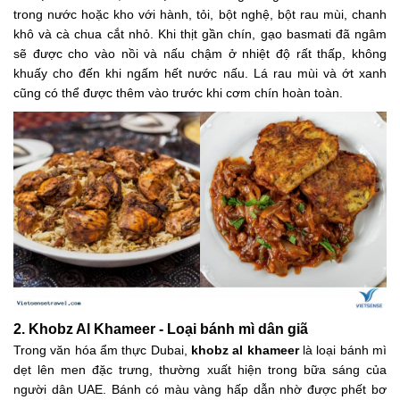
trong nước hoặc kho với hành, tỏi, bột nghệ, bột rau mùi, chanh
khô và cà chua cắt nhỏ. Khi thịt gần chín, gạo basmati đã ngâm
sẽ được cho vào nồi và nấu chậm ở nhiệt độ rất thấp, không
khuấy cho đến khi ngấm hết nước nấu. Lá rau mùi và ớt xanh
cũng có thể được thêm vào trước khi cơm chín hoàn toàn.
2. Khobz Al Khameer - Loại bánh mì dân giã
Trong văn hóa ẩm thực Dubai,
khobz al khameer
là loại bánh mì
dẹt lên men đặc trưng, thường xuất hiện trong bữa sáng của
người dân UAE. Bánh có màu vàng hấp dẫn nhờ được phết bơ