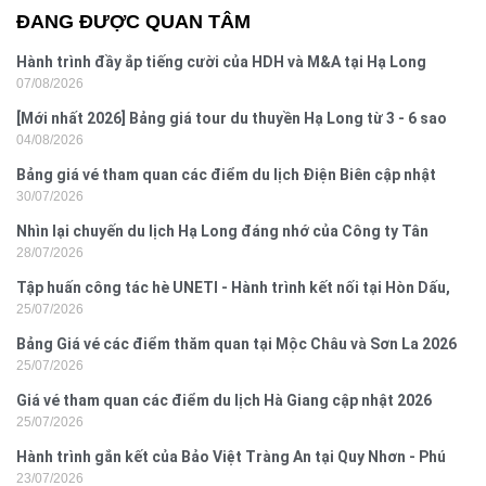
ĐANG ĐƯỢC QUAN TÂM
Hành trình đầy ắp tiếng cười của HDH và M&A tại Hạ Long
07/08/2026
[Mới nhất 2026] Bảng giá tour du thuyền Hạ Long từ 3 - 6 sao
04/08/2026
Bảng giá vé tham quan các điểm du lịch Điện Biên cập nhật
30/07/2026
2026
Nhìn lại chuyến du lịch Hạ Long đáng nhớ của Công ty Tân
28/07/2026
Hưng 2026
Tập huấn công tác hè UNETI - Hành trình kết nối tại Hòn Dấu,
25/07/2026
Đồ Sơn
Bảng Giá vé các điểm thăm quan tại Mộc Châu và Sơn La 2026
25/07/2026
Giá vé tham quan các điểm du lịch Hà Giang cập nhật 2026
25/07/2026
Hành trình gắn kết của Bảo Việt Tràng An tại Quy Nhơn - Phú
23/07/2026
Yên