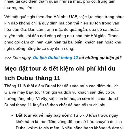
nhiều tại các điểm tham quan như sa mạc, phố cổ, trung tâm
thương mại lớn.
Với một quốc gia theo đạo Hồi như UAE, việc lựa chọn trang phục
kín đáo không chỉ là quy định mà còn thể hiện sự tôn trọng văn
hóa bản địa. Bạn cần tránh mặc đồ quá ngắn, quá bó sát hoặc
xuyên thấu khi đến nơi công cộng như nhà thờ Hồi giáo. Trang
phục gợi cảm chỉ nên xuất hiện tại bãi biển, khách sạn hoặc khu
nghỉ dưỡng riêng tư có quy định riêng.
>>> Xem ngay:
Du lịch Dubai tháng 12
có những sự kiện gì?
Mẹo đặt tour & tiết kiệm chi phí khi du
lịch Dubai tháng 11
Tháng 11 là thời điểm Dubai bắt đầu vào mùa cao điểm du lịch.
Giá vé máy bay, tour trọn gói và dịch vụ khách sạn đều có xu
hướng tăng nhẹ. Vì vậy, việc lên kế hoạch sớm khi chọn du lịch
Dubai tháng 11 là yếu tố then chốt để bạn tối ưu chi phí.
Đặt tour và vé máy bay sớm:
Từ 6 - 8 tuần trước ngày
khởi hành là thời điểm vàng để bạn sở hữu chuyến du lịch
Dubai với mức giá mềm. Nhiều hãng hàng không và đơn vị