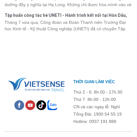
dưỡng đầy ý nghĩa tại Hạ Long. Không chỉ được hòa mình vào vẻ
khảo bảng giá vé tham quan các điểm
du lịch Điện Biên
mới nhất
đẹp của di sản thiên nhiên thế giới, các thành viên còn có dịp gắn
năm 2026 ngay dưới đây.
Tập huấn công tác hè UNETI - Hành trình kết nối tại Hòn Dấu,
kết, sẻ chia và lưu giữ nhiều khoảnh khắc đáng nhớ. Hãy cùng
Đồ Sơn
Tháng 7 vừa qua, Công đoàn và Đoàn Thanh niên Trường Đại
nhìn lại chuyến đi ngập tràn niềm vui và những trải nghiệm khó
học Kinh tế - Kỹ thuật Công nghiệp (UNETI) đã có chuyến Tập
quên.
huấn công tác hè 2026 đầy ý nghĩa tại Hòn Dấu - Đồ Sơn. Không
chỉ là dịp nâng cao kỹ năng và chia sẻ kinh nghiệm công tác,
chương trình còn mang đến những hoạt động giao lưu sôi nổi,
góp phần gắn kết tập thể và lưu giữ nhiều kỷ niệm đáng nhớ.
THỜI GIAN LÀM VIỆC
Thứ 2 - 6: 8h:00 - 17h:30
Thứ 7: 8h:00 - 12h:00
CN và các ngày lễ: Nghỉ
Tổng Đài: 1900 54 55 19
Hotline: 0937 191 888