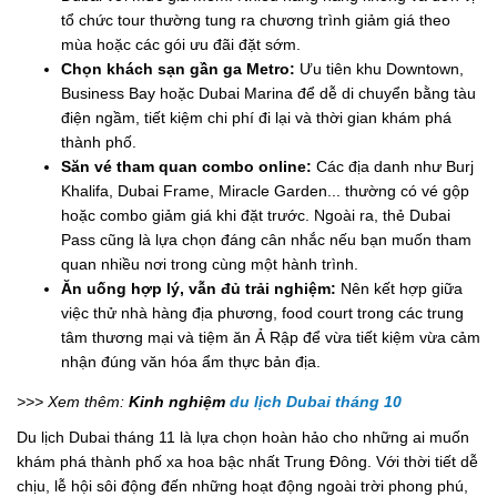
tổ chức tour thường tung ra chương trình giảm giá theo
mùa hoặc các gói ưu đãi đặt sớm.
Chọn khách sạn gần ga Metro:
Ưu tiên khu Downtown,
Business Bay hoặc Dubai Marina để dễ di chuyển bằng tàu
điện ngầm, tiết kiệm chi phí đi lại và thời gian khám phá
thành phố.
Săn vé tham quan combo online:
Các địa danh như Burj
Khalifa, Dubai Frame, Miracle Garden... thường có vé gộp
hoặc combo giảm giá khi đặt trước. Ngoài ra, thẻ Dubai
Pass cũng là lựa chọn đáng cân nhắc nếu bạn muốn tham
quan nhiều nơi trong cùng một hành trình.
Ăn uống hợp lý, vẫn đủ trải nghiệm:
Nên kết hợp giữa
việc thử nhà hàng địa phương, food court trong các trung
tâm thương mại và tiệm ăn Ả Rập để vừa tiết kiệm vừa cảm
nhận đúng văn hóa ẩm thực bản địa.
>>> Xem thêm:
Kinh nghiệm
du lịch Dubai tháng 10
Du lịch Dubai tháng 11 là lựa chọn hoàn hảo cho những ai muốn
khám phá thành phố xa hoa bậc nhất Trung Đông. Với thời tiết dễ
chịu, lễ hội sôi động đến những hoạt động ngoài trời phong phú,