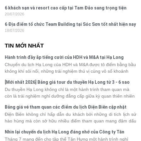
6 khách sạn và resort cao cấp tại Tam Đảo sang trọng tiện
20/07/2026
nghi
6 Địa điểm tổ chức Team Building tại Sóc Sơn tốt nhất hiện nay
18/07/2026
TIN MỚI NHẤT
Hành trình đầy ắp tiếng cười của HDH và M&A tại Hạ Long
Chuyến du lịch Hạ Long của HDH và M&A được tô điểm bằng bầu
không khí sôi nổi, những trải nghiệm thú vị cùng vô số khoảnh
khắc đáng nhớ. Từ vẻ đẹp của kỳ quan thiên nhiên đến những
[Mới nhất 2026] Bảng giá tour du thuyền Hạ Long từ 3 - 6 sao
phút giây đồng hành bên nhau, tất cả đã tạo nên một chuyến đi
Du thuyền Hạ Long không chỉ là một hành trình tham quan mà
tràn đầy cảm xúc và dấu ấn khó quên.
còn là trải nghiệm nghỉ dưỡng đẳng cấp giữa kỳ quan thiên nhiên
thế giới. Tuy nhiên, mỗi hạng du thuyền sẽ có mức giá và dịch vụ
Bảng giá vé tham quan các điểm du lịch Điện Biên cập nhật
khác nhau, khiến nhiều du khách băn khoăn khi lựa chọn. Bài viết
2026
Điện Biên không chỉ hấp dẫn du khách bởi những di tích lịch sử
dưới đây sẽ cập nhật bảng giá tour du thuyền Hạ Long mới nhất
hào hùng mà còn sở hữu nhiều điểm tham quan mang đậm dấu
2026 từ 3 - 6 sao, giúp bạn dễ dàng so sánh và tìm được hành
ấn văn hóa và thiên nhiên Tây Bắc. Nếu đang lên kế hoạch khám
trình phù hợp với nhu cầu cũng như ngân sách.
Nhìn lại chuyến du lịch Hạ Long đáng nhớ của Công ty Tân
phá vùng đất này, việc cập nhật trước giá vé sẽ giúp bạn chủ
Hưng 2026
Tháng 7 mang đến cho tập thể Tân Hưng một hành trình nghỉ
động hơn trong lịch trình và chi phí. Cùng Vietsense Travel tham