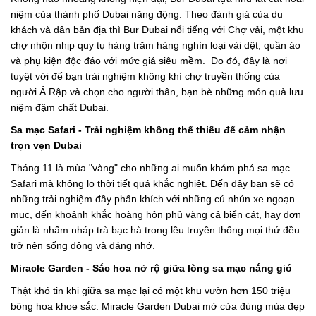
niệm của thành phố Dubai năng động. Theo đánh giá của du
khách và dân bản địa thì Bur Dubai nổi tiếng với Chợ vải, một khu
chợ nhộn nhịp quy tụ hàng trăm hàng nghìn loại vải dệt, quần áo
và phụ kiện độc đáo với mức giá siêu mềm. Do đó, đây là nơi
tuyệt vời để bạn trải nghiệm không khí chợ truyền thống của
người Ả Rập và chọn cho người thân, bạn bè những món quà lưu
niệm đậm chất Dubai.
Sa mạc Safari - Trải nghiệm không thể thiếu để cảm nhận
trọn vẹn Dubai
Tháng 11 là mùa "vàng" cho những ai muốn khám phá sa mạc
Safari mà không lo thời tiết quá khắc nghiệt. Đến đây bạn sẽ có
những trải nghiệm đầy phấn khích với những cú nhún xe ngoạn
mục, đến khoảnh khắc hoàng hôn phủ vàng cả biển cát, hay đơn
giản là nhấm nháp trà bạc hà trong lều truyền thống mọi thứ đều
trở nên sống động và đáng nhớ.
Miracle Garden - Sắc hoa nở rộ giữa lòng sa mạc nắng gió
Thật khó tin khi giữa sa mạc lại có một khu vườn hơn 150 triệu
bông hoa khoe sắc. Miracle Garden Dubai mở cửa đúng mùa đẹp