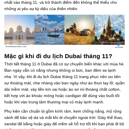
nhất vào tháng 11, và trở thành điểm đến không thể thiếu cho
những ai yêu sự kỳ diệu của thiên nhiên.
Mặc gì khi đi du lịch Dubai tháng 11?
Thời tiết tháng 11 ở Dubai đã có sự chuyển biến khác với mùa hè.
Ban ngày vẫn có nắng nhưng không oi bức, ban đêm se lạnh
nhẹ. Vì vậy, khi đi du lịch Dubai tháng 11 trang phục nên ưu tiên
sự thoáng mát, nhẹ nhàng vào ban ngày như áo thun tay lỡ, quần
dài mềm mát, váy liền kín vai hoặc áo sơ mi thoáng chất cotton,
kết hợp với áo khoác mỏng hoặc cardigan để dùng vào buổi tối
hoặc khi vào trung tâm thương mại có máy lạnh mạnh.
Phụ kiện cần chuẩn bị gồm kính râm, kem chống nắng, mũ rộng
vành để bảo vệ da và mắt khi di chuyển ngoài trời. Giày thể thao,
sandal đế bằng hoặc giày đế mềm sẽ hỗ trợ tốt khi bạn phải đi bộ