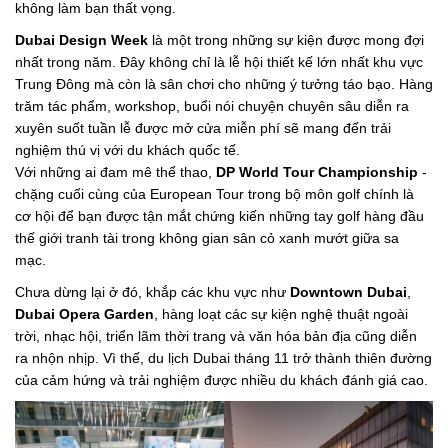
không làm bạn thất vọng.
Dubai Design Week
là một trong những sự kiện được mong đợi
nhất trong năm. Đây không chỉ là lễ hội thiết kế lớn nhất khu vực
Trung Đông mà còn là sân chơi cho những ý tưởng táo bạo. Hàng
trăm tác phẩm, workshop, buổi nói chuyện chuyên sâu diễn ra
xuyên suốt tuần lễ được mở cửa miễn phí sẽ mang đến trải
nghiệm thú vị với du khách quốc tế.
Với những ai đam mê thể thao,
DP World Tour Championship
-
chặng cuối cùng của European Tour trong bộ môn golf chính là
cơ hội để bạn được tận mắt chứng kiến những tay golf hàng đầu
thế giới tranh tài trong không gian sân cỏ xanh mướt giữa sa
mạc.
Chưa dừng lại ở đó, khắp các khu vực như
Downtown Dubai
,
Dubai Opera Garden
, hàng loạt các sự kiện nghệ thuật ngoài
trời, nhạc hội, triển lãm thời trang và văn hóa bản địa cũng diễn
ra nhộn nhịp. Vì thế, du lịch Dubai tháng 11 trở thành thiên đường
của cảm hứng và trải nghiệm được nhiều du khách đánh giá cao.