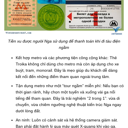
Tiền xu được người Nga sử dụng để thanh toán khi đi tàu điện
ngầm
Kết hợp metro và các phương tiện công cộng khác: Thẻ
Troika không chỉ dùng cho metro mà còn áp dụng cho xe
buýt, tram, monorail. Đây là mẹo giúp du khách dễ dàng
kết nối đến những điểm tham quan ngoài trung tâm.
Tận dụng metro như một “tour ngầm” miễn phí: Nếu bạn có
thời gian rảnh, hãy chọn một tuyến và xuống vài ga nổi
tiếng để tham quan. Đây là trải nghiệm “2 trong 1”: vừa di
chuyển, vừa chiêm ngưỡng nghệ thuật kiến trúc Nga ngay
dưới lòng đất.
An ninh: Luôn có cảnh sát và hệ thống camera giám sát.
Bạn phải đặt hành lý qua máy quét X-quang khi vào ga.