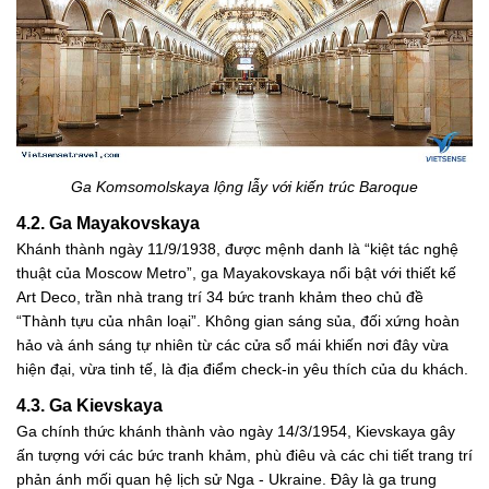
Ga Komsomolskaya lộng lẫy với kiến trúc Baroque
4.2. Ga Mayakovskaya
Khánh thành ngày 11/9/1938, được mệnh danh là “kiệt tác nghệ
thuật của Moscow Metro”, ga Mayakovskaya nổi bật với thiết kế
Art Deco, trần nhà trang trí 34 bức tranh khảm theo chủ đề
“Thành tựu của nhân loại”. Không gian sáng sủa, đối xứng hoàn
hảo và ánh sáng tự nhiên từ các cửa sổ mái khiến nơi đây vừa
hiện đại, vừa tinh tế, là địa điểm check-in yêu thích của du khách.
4.3. Ga Kievskaya
Ga chính thức khánh thành vào ngày 14/3/1954, Kievskaya gây
ấn tượng với các bức tranh khảm, phù điêu và các chi tiết trang trí
phản ánh mối quan hệ lịch sử Nga - Ukraine. Đây là ga trung