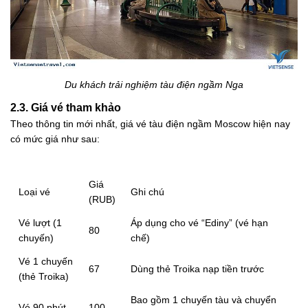
Du khách trải nghiệm tàu điện ngầm Nga
2.3. Giá vé tham khảo
Theo thông tin mới nhất, giá vé tàu điện ngầm Moscow hiện nay
có mức giá như sau:
Giá
Loại vé
Ghi chú
(RUB)
Vé lượt (1
Áp dụng cho vé “Ediny” (vé hạn
80
chuyến)
chế)
Vé 1 chuyến
67
Dùng thẻ Troika nạp tiền trước
(thẻ Troika)
Bao gồm 1 chuyến tàu và chuyển
Vé 90 phút
100