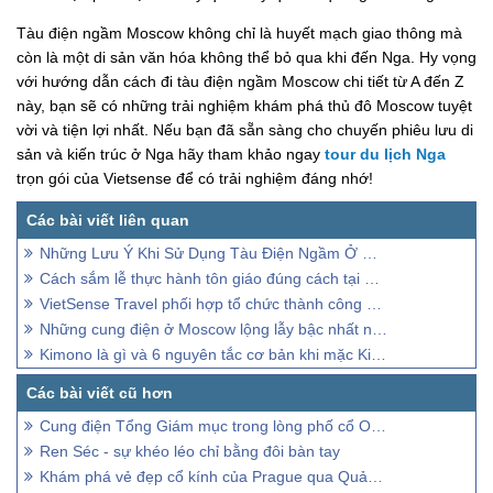
Tàu điện ngầm Moscow không chỉ là huyết mạch giao thông mà
còn là một di sản văn hóa không thể bỏ qua khi đến Nga. Hy vọng
với hướng dẫn cách đi tàu điện ngầm Moscow chi tiết từ A đến Z
này, bạn sẽ có những trải nghiệm khám phá thủ đô Moscow tuyệt
vời và tiện lợi nhất. Nếu bạn đã sẵn sàng cho chuyến phiêu lưu di
sản và kiến trúc ở Nga hãy tham khảo ngay
tour du lịch Nga
trọn gói của Vietsense để có trải nghiệm đáng nhớ!
Những Lưu Ý Khi Sử Dụng Tàu Điện Ngầm Ở Hàn Quốc
Cách sắm lễ thực hành tôn giáo đúng cách tại Chùa Tam Chúc
VietSense Travel phối hợp tổ chức thành công Hội nghị của Bộ Y tế về Đẩy mạnh triển khai bệnh án điện tử, hướng tới bệnh viện không sử dụng bệnh án giấy và không sử dụng tiền mặt thanh to
Những cung điện ở Moscow lộng lẫy bậc nhất nước Nga
Kimono là gì và 6 nguyên tắc cơ bản khi mặc Kimono
Cung điện Tổng Giám mục trong lòng phố cổ Olomouc
Ren Séc - sự khéo léo chỉ bằng đôi bàn tay
Khám phá vẻ đẹp cổ kính của Prague qua Quảng trường Phố cổ