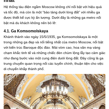
nhất
Hệ thống tàu điện ngầm Moscow không chỉ nổi bật với hiệu quả
và tốc độ, mà còn là một “bảo tàng dưới lòng đất” với nhiều ga
được thiết kế cực kỳ ấn tượng. Dưới đây là những ga metro nổi
bật mà du khách không nên bỏ lỡ:
4.1. Ga Komsomolskaya
Khánh thành vào ngày 15/5/1935, ga Komsomolskaya là một
trong những ga đẹp và nổi tiếng nhất của metro Moscow, nổi bật
với kiến trúc Baroque độc đáo. Mái vòm cao, hoa văn mạ vàng
chạm khắc tinh tế và những chiếc đèn chùm lộng lẫy tạo cảm giác
như đang bước vào một cung điện dưới lòng đất. Đây cũng là ga
trung chuyển quan trọng nối các tuyến chính, thuận tiện cho việc
di chuyển khắp thành phố.