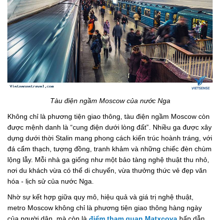
Tàu điện ngầm Moscow của nước Nga
Không chỉ là phương tiện giao thông, tàu điện ngầm Moscow còn
được mệnh danh là “cung điện dưới lòng đất”. Nhiều ga được xây
dựng dưới thời Stalin mang phong cách kiến trúc hoành tráng, với
đá cẩm thạch, tượng đồng, tranh khảm và những chiếc đèn chùm
lộng lẫy. Mỗi nhà ga giống như một bảo tàng nghệ thuật thu nhỏ,
nơi du khách vừa có thể di chuyển, vừa thưởng thức vẻ đẹp văn
hóa - lịch sử của nước Nga.
Nhờ sự kết hợp giữa quy mô, hiệu quả và giá trị nghệ thuật,
metro Moscow không chỉ là phương tiện giao thông hàng ngày
của người dân, mà còn là
điểm tham quan Matxcova
hấp dẫn,