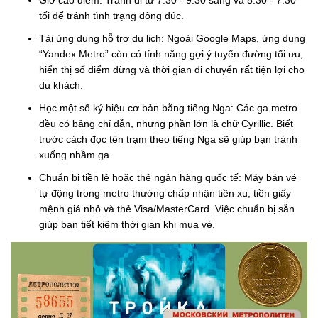
Giờ cao điểm: Tránh đi từ 7:30 - 9:30 sáng và 5:30 - 7:30
tối để tránh tình trạng đông đúc.
Tải ứng dụng hỗ trợ du lịch: Ngoài Google Maps, ứng dụng
“Yandex Metro” còn có tính năng gợi ý tuyến đường tối ưu,
hiển thị số điểm dừng và thời gian di chuyển rất tiện lợi cho
du khách.
Học một số ký hiệu cơ bản bằng tiếng Nga: Các ga metro
đều có bảng chỉ dẫn, nhưng phần lớn là chữ Cyrillic. Biết
trước cách đọc tên trạm theo tiếng Nga sẽ giúp bạn tránh
xuống nhầm ga.
Chuẩn bị tiền lẻ hoặc thẻ ngân hàng quốc tế: Máy bán vé
tự động trong metro thường chấp nhận tiền xu, tiền giấy
mệnh giá nhỏ và thẻ Visa/MasterCard. Việc chuẩn bị sẵn
giúp bạn tiết kiệm thời gian khi mua vé.