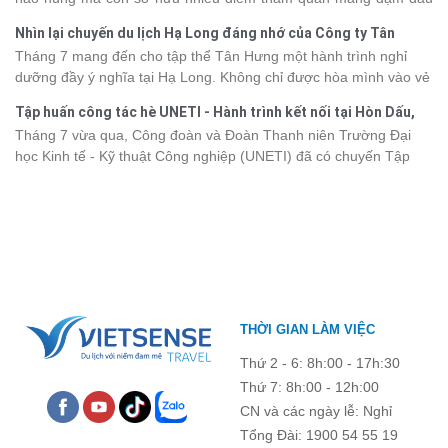
2026 từ 3 - 6 sao, giúp bạn dễ dàng so sánh và tìm được hành
ấn văn hóa và thiên nhiên Tây Bắc. Nếu đang lên kế hoạch khám
trình phù hợp với nhu cầu cũng như ngân sách.
Nhìn lại chuyến du lịch Hạ Long đáng nhớ của Công ty Tân
phá vùng đất này, việc cập nhật trước giá vé sẽ giúp bạn chủ
Hưng 2026
Tháng 7 mang đến cho tập thể Tân Hưng một hành trình nghỉ
động hơn trong lịch trình và chi phí. Cùng Vietsense Travel tham
dưỡng đầy ý nghĩa tại Hạ Long. Không chỉ được hòa mình vào vẻ
khảo bảng giá vé tham quan các điểm
du lịch Điện Biên
mới nhất
đẹp của di sản thiên nhiên thế giới, các thành viên còn có dịp gắn
năm 2026 ngay dưới đây.
Tập huấn công tác hè UNETI - Hành trình kết nối tại Hòn Dấu,
kết, sẻ chia và lưu giữ nhiều khoảnh khắc đáng nhớ. Hãy cùng
Đồ Sơn
Tháng 7 vừa qua, Công đoàn và Đoàn Thanh niên Trường Đại
nhìn lại chuyến đi ngập tràn niềm vui và những trải nghiệm khó
học Kinh tế - Kỹ thuật Công nghiệp (UNETI) đã có chuyến Tập
quên.
huấn công tác hè 2026 đầy ý nghĩa tại Hòn Dấu - Đồ Sơn. Không
chỉ là dịp nâng cao kỹ năng và chia sẻ kinh nghiệm công tác,
chương trình còn mang đến những hoạt động giao lưu sôi nổi,
góp phần gắn kết tập thể và lưu giữ nhiều kỷ niệm đáng nhớ.
THỜI GIAN LÀM VIỆC
Thứ 2 - 6: 8h:00 - 17h:30
Thứ 7: 8h:00 - 12h:00
CN và các ngày lễ: Nghỉ
Tổng Đài: 1900 54 55 19