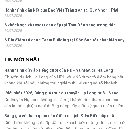
25/07/2026
Hành trình gắn kết của Bảo Việt Tràng An tại Quy Nhơn - Phú
23/07/2026
Yên
6 khách sạn và resort cao cấp tại Tam Đảo sang trọng tiện
20/07/2026
nghi
6 Địa điểm tổ chức Team Building tại Sóc Sơn tốt nhất hiện nay
18/07/2026
TIN MỚI NHẤT
Hành trình đầy ắp tiếng cười của HDH và M&A tại Hạ Long
Chuyến du lịch Hạ Long của HDH và M&A được tô điểm bằng bầu
không khí sôi nổi, những trải nghiệm thú vị cùng vô số khoảnh
khắc đáng nhớ. Từ vẻ đẹp của kỳ quan thiên nhiên đến những
[Mới nhất 2026] Bảng giá tour du thuyền Hạ Long từ 3 - 6 sao
phút giây đồng hành bên nhau, tất cả đã tạo nên một chuyến đi
Du thuyền Hạ Long không chỉ là một hành trình tham quan mà
tràn đầy cảm xúc và dấu ấn khó quên.
còn là trải nghiệm nghỉ dưỡng đẳng cấp giữa kỳ quan thiên nhiên
thế giới. Tuy nhiên, mỗi hạng du thuyền sẽ có mức giá và dịch vụ
Bảng giá vé tham quan các điểm du lịch Điện Biên cập nhật
khác nhau, khiến nhiều du khách băn khoăn khi lựa chọn. Bài viết
2026
Điện Biên không chỉ hấp dẫn du khách bởi những di tích lịch sử
dưới đây sẽ cập nhật bảng giá tour du thuyền Hạ Long mới nhất
hào hùng mà còn sở hữu nhiều điểm tham quan mang đậm dấu