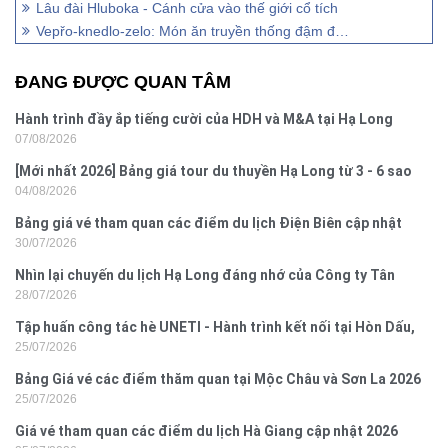
Lâu đài Hluboka - Cánh cửa vào thế giới cổ tích
Vepřo-knedlo-zelo: Món ăn truyền thống đậm đà hương vị Séc
ĐANG ĐƯỢC QUAN TÂM
Hành trình đầy ắp tiếng cười của HDH và M&A tại Hạ Long
07/08/2026
[Mới nhất 2026] Bảng giá tour du thuyền Hạ Long từ 3 - 6 sao
04/08/2026
Bảng giá vé tham quan các điểm du lịch Điện Biên cập nhật
30/07/2026
2026
Nhìn lại chuyến du lịch Hạ Long đáng nhớ của Công ty Tân
28/07/2026
Hưng 2026
Tập huấn công tác hè UNETI - Hành trình kết nối tại Hòn Dấu,
25/07/2026
Đồ Sơn
Bảng Giá vé các điểm thăm quan tại Mộc Châu và Sơn La 2026
25/07/2026
Giá vé tham quan các điểm du lịch Hà Giang cập nhật 2026