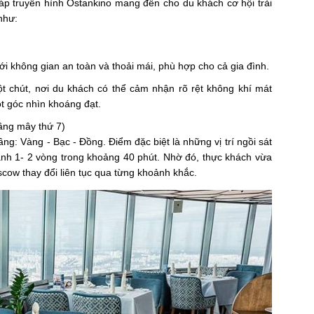
p truyền hình Ostankino mang đến cho du khách cơ hội trải
như:
i không gian an toàn và thoải mái, phù hợp cho cả gia đình.
ột chút, nơi du khách có thể cảm nhận rõ rệt không khí mát
 góc nhìn khoáng đạt.
ầng mây thứ 7)
ng: Vàng - Bạc - Đồng. Điểm đặc biệt là những vị trí ngồi sát
ành 1- 2 vòng trong khoảng 40 phút. Nhờ đó, thực khách vừa
ow thay đổi liên tục qua từng khoảnh khắc.