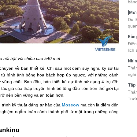
bằng
cùng
[Mới
quan
6 sa
Du t
nhau
quan
và d
kỳ q
Bảng
thuy
nhật
Điện
du k
lịch
cập 
mang
2026
o nổi bật với chiều cao 540 mét
Nhìn
đang
được
Tân
Thán
 chuyện về bản thiết kế. Chỉ sau một đêm suy nghĩ, kỹ sư tài
trướ
sách
nghỉ
ng từ hình ảnh bông hoa bách hợp úp ngược, với những cánh
chi 
hòa 
vững chãi. Ban đầu, bản thiết kế dự tính sử dụng 4 trụ đỡ,
tha
Tập 
thàn
tác giả của tháp truyền hình bê tông đầu tiên trên thế giới tại
2026
Hòn 
Thán
khoả
h trở nên bền vững và an toàn hơn.
Trườ
ngập
g trình kỹ thuật đáng tự hào của
Moscow
mà còn là điểm đến
đã c
Hòn 
i nghiệm ngắm toàn cảnh thành phố từ một trong những công
và c
đến 
ankino
tập 