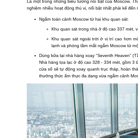
Là một trong những biểu tượng nổi bật của Moscow, Thá
nghiệm nhiều hoạt động thú vị, nổi bật nhất phải kể đến 
Ngắm toàn cảnh Moscow từ hai khu quan sát:
Khu quan sát trong nhà ở độ cao 337 mét, vớ
Khu quan sát ngoài trời ở vị trí cao hơn m
lạnh và phóng tầm mắt ngắm Moscow từ một
Dùng bữa tại nhà hàng xoay “Seventh Heaven” (T
Nhà hàng tọa lạc ở độ cao 328 - 334 mét, gồm 3 tầ
cửa sổ sẽ tự động xoay quanh trục tháp, hoàn th
thưởng thức ẩm thực đa dạng vừa ngắm cảnh Mosc