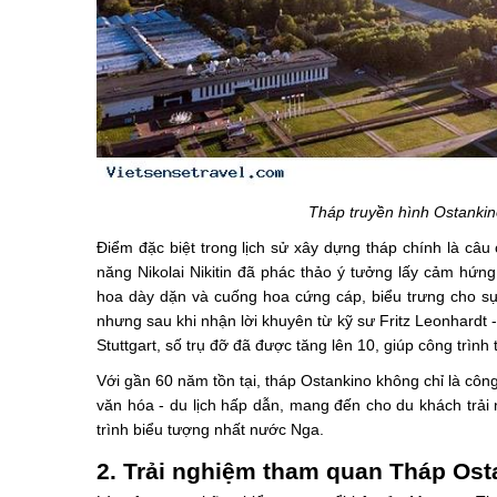
Tháp truyền hình Ostankin
Điểm đặc biệt trong lịch sử xây dựng tháp chính là câu
năng Nikolai Nikitin đã phác thảo ý tưởng lấy cảm hứ
hoa dày dặn và cuống hoa cứng cáp, biểu trưng cho sự 
nhưng sau khi nhận lời khuyên từ kỹ sư Fritz Leonhardt - 
Stuttgart, số trụ đỡ đã được tăng lên 10, giúp công trìn
Với gần 60 năm tồn tại, tháp Ostankino không chỉ là côn
văn hóa - du lịch hấp dẫn, mang đến cho du khách trả
trình biểu tượng nhất nước Nga.
2. Trải nghiệm tham quan Tháp Ost