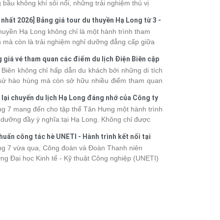
 bầu không khí sôi nổi, những trải nghiệm thú vị
 vô số khoảnh khắc đáng nhớ. Từ vẻ đẹp của kỳ
 nhất 2026] Bảng giá tour du thuyền Hạ Long từ 3 -
 thiên nhiên đến những phút giây đồng hành bên
o
huyền Hạ Long không chỉ là một hành trình tham
, tất cả đã tạo nên một chuyến đi tràn đầy cảm xúc
 mà còn là trải nghiệm nghỉ dưỡng đẳng cấp giữa
ấu ấn khó quên.
uan thiên nhiên thế giới. Tuy nhiên, mỗi hạng du
 giá vé tham quan các điểm du lịch Điện Biên cập
ền sẽ có mức giá và dịch vụ khác nhau, khiến nhiều
 2026
 Biên không chỉ hấp dẫn du khách bởi những di tích
hách băn khoăn khi lựa chọn. Bài viết dưới đây sẽ
 sử hào hùng mà còn sở hữu nhiều điểm tham quan
nhật bảng giá tour du thuyền Hạ Long mới nhất
 đậm dấu ấn văn hóa và thiên nhiên Tây Bắc. Nếu
 từ 3 - 6 sao, giúp bạn dễ dàng so sánh và tìm
 lại chuyến du lịch Hạ Long đáng nhớ của Công ty
 lên kế hoạch khám phá vùng đất này, việc cập nhật
 hành trình phù hợp với nhu cầu cũng như ngân
 Hưng 2026
g 7 mang đến cho tập thể Tân Hưng một hành trình
c giá vé sẽ giúp bạn chủ động hơn trong lịch trình và
.
 dưỡng đầy ý nghĩa tại Hạ Long. Không chỉ được
phí. Cùng Vietsense Travel tham khảo bảng giá vé
mình vào vẻ đẹp của di sản thiên nhiên thế giới, các
m quan các điểm
du lịch Điện Biên
mới nhất năm
huấn công tác hè UNETI - Hành trình kết nối tại
h viên còn có dịp gắn kết, sẻ chia và lưu giữ nhiều
 ngay dưới đây.
Dấu, Đồ Sơn
g 7 vừa qua, Công đoàn và Đoàn Thanh niên
nh khắc đáng nhớ. Hãy cùng nhìn lại chuyến đi
ng Đại học Kinh tế - Kỹ thuật Công nghiệp (UNETI)
 tràn niềm vui và những trải nghiệm khó quên.
ó chuyến Tập huấn công tác hè 2026 đầy ý nghĩa tại
Dấu - Đồ Sơn. Không chỉ là dịp nâng cao kỹ năng
hia sẻ kinh nghiệm công tác, chương trình còn mang
những hoạt động giao lưu sôi nổi, góp phần gắn kết
thể và lưu giữ nhiều kỷ niệm đáng nhớ.