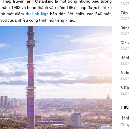
 Tháp truyền hình Ostankino là một trong những biểu tượng
28/0
Tân
ào năm 1963 và hoàn thành vào năm 1967, tháp được thiết kế
Tập 
hành một điểm
du lịch Nga
hấp dẫn. Với chiều cao 540 mét,
25/0
Hòn 
 vượt qua nhiều công trình nổi tiếng khác.
Bảng
25/0
La 2
Giá 
25/0
202
Hành
23/0
- Ph
6 kh
20/0
tiện
6 Đị
18/0
hiện
TI
Hành
Lon
Chuy