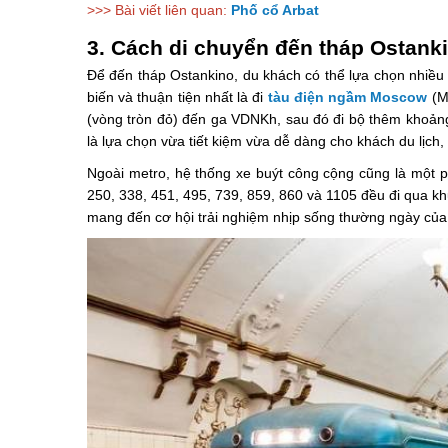
>>> Bài viết liên quan:
Phố cổ Arbat
3. Cách di chuyển đến tháp Ostank
Để đến tháp Ostankino, du khách có thể lựa chọn nhiều
biến và thuận tiện nhất là đi
tàu điện ngầm Moscow
(Me
(vòng tròn đỏ) đến ga VDNKh, sau đó đi bộ thêm khoảng
là lựa chọn vừa tiết kiệm vừa dễ dàng cho khách du lịch
Ngoài metro, hệ thống xe buýt công cộng cũng là một p
250, 338, 451, 495, 739, 859, 860 và 1105 đều đi qua kh
mang đến cơ hội trải nghiệm nhịp sống thường ngày của