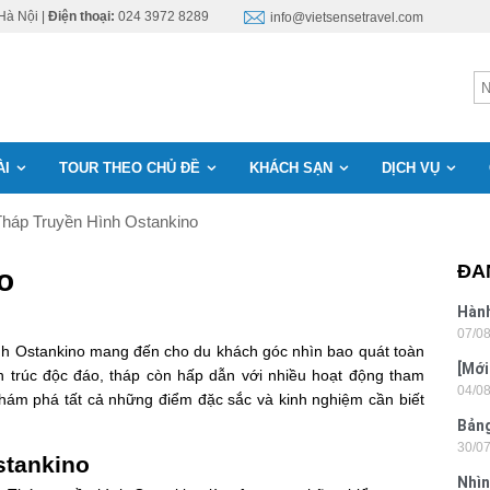
Hà Nội |
Điện thoại:
024 3972 8289
info@vietsensetravel.com
ÀI
TOUR THEO CHỦ ĐỀ
KHÁCH SẠN
DỊCH VỤ
Tháp Truyền Hình Ostankino
ĐA
o
Hành
07/0
Lon
nh Ostankino mang đến cho du khách góc nhìn bao quát toàn
[Mới
n trúc độc đáo, tháp còn hấp dẫn với nhiều hoạt động tham
04/0
6 sa
 khám phá tất cả những điểm đặc sắc và kinh nghiệm cần biết
Bảng
30/0
nhật
Ostankino
Nhìn