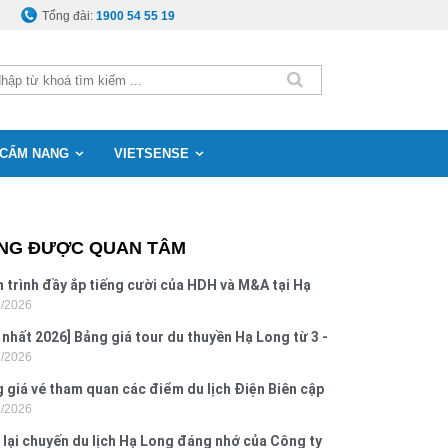
Tổng đài:
1900 54 55 19
CẨM NANG
VIETSENSE
NG ĐƯỢC QUAN TÂM
 trình đầy ắp tiếng cười của HDH và M&A tại Hạ
8/2026
g
 nhất 2026] Bảng giá tour du thuyền Hạ Long từ 3 -
8/2026
o
 giá vé tham quan các điểm du lịch Điện Biên cập
7/2026
 2026
 lại chuyến du lịch Hạ Long đáng nhớ của Công ty