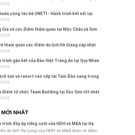
7/2026
 Hưng 2026
huấn công tác hè UNETI - Hành trình kết nối tại
7/2026
Dấu, Đồ Sơn
 Giá vé các điểm thăm quan tại Mộc Châu và Sơn
7/2026
026
vé tham quan các điểm du lịch Hà Giang cập nhật
7/2026
6
 trình gắn kết của Bảo Việt Tràng An tại Quy Nhơn
7/2026
ú Yên
ách sạn và resort cao cấp tại Tam Đảo sang trọng
7/2026
 nghi
a điểm tổ chức Team Building tại Sóc Sơn tốt nhất
7/2026
 nay
N MỚI NHẤT
 trình đầy ắp tiếng cười của HDH và M&A tại Hạ
g
ến du lịch Hạ Long của HDH và M&A được tô điểm