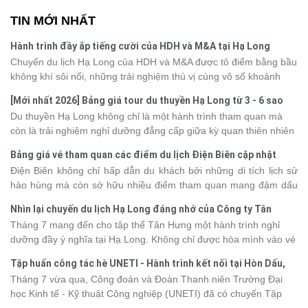
TIN MỚI NHẤT
Hành trình đầy ắp tiếng cười của HDH và M&A tại Hạ Long
Chuyến du lịch Hạ Long của HDH và M&A được tô điểm bằng bầu
không khí sôi nổi, những trải nghiệm thú vị cùng vô số khoảnh
khắc đáng nhớ. Từ vẻ đẹp của kỳ quan thiên nhiên đến những
[Mới nhất 2026] Bảng giá tour du thuyền Hạ Long từ 3 - 6 sao
phút giây đồng hành bên nhau, tất cả đã tạo nên một chuyến đi
Du thuyền Hạ Long không chỉ là một hành trình tham quan mà
tràn đầy cảm xúc và dấu ấn khó quên.
còn là trải nghiệm nghỉ dưỡng đẳng cấp giữa kỳ quan thiên nhiên
thế giới. Tuy nhiên, mỗi hạng du thuyền sẽ có mức giá và dịch vụ
Bảng giá vé tham quan các điểm du lịch Điện Biên cập nhật
khác nhau, khiến nhiều du khách băn khoăn khi lựa chọn. Bài viết
2026
Điện Biên không chỉ hấp dẫn du khách bởi những di tích lịch sử
dưới đây sẽ cập nhật bảng giá tour du thuyền Hạ Long mới nhất
hào hùng mà còn sở hữu nhiều điểm tham quan mang đậm dấu
2026 từ 3 - 6 sao, giúp bạn dễ dàng so sánh và tìm được hành
ấn văn hóa và thiên nhiên Tây Bắc. Nếu đang lên kế hoạch khám
trình phù hợp với nhu cầu cũng như ngân sách.
Nhìn lại chuyến du lịch Hạ Long đáng nhớ của Công ty Tân
phá vùng đất này, việc cập nhật trước giá vé sẽ giúp bạn chủ
Hưng 2026
Tháng 7 mang đến cho tập thể Tân Hưng một hành trình nghỉ
động hơn trong lịch trình và chi phí. Cùng Vietsense Travel tham
dưỡng đầy ý nghĩa tại Hạ Long. Không chỉ được hòa mình vào vẻ
khảo bảng giá vé tham quan các điểm
du lịch Điện Biên
mới nhất
đẹp của di sản thiên nhiên thế giới, các thành viên còn có dịp gắn
năm 2026 ngay dưới đây.
Tập huấn công tác hè UNETI - Hành trình kết nối tại Hòn Dấu,
kết, sẻ chia và lưu giữ nhiều khoảnh khắc đáng nhớ. Hãy cùng
Đồ Sơn
Tháng 7 vừa qua, Công đoàn và Đoàn Thanh niên Trường Đại
nhìn lại chuyến đi ngập tràn niềm vui và những trải nghiệm khó
học Kinh tế - Kỹ thuật Công nghiệp (UNETI) đã có chuyến Tập
quên.