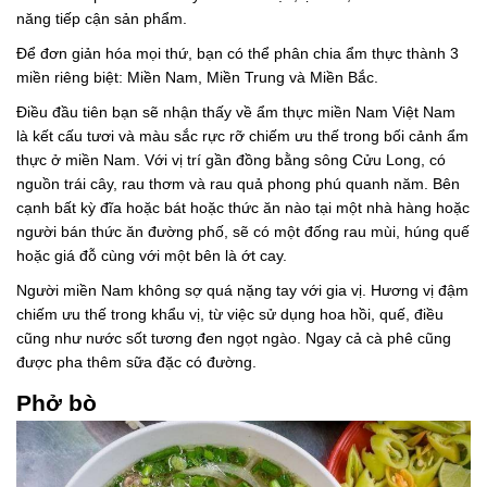
năng tiếp cận sản phẩm.
Để đơn giản hóa mọi thứ, bạn có thể phân chia ẩm thực thành 3
miền riêng biệt: Miền Nam, Miền Trung và Miền Bắc.
Điều đầu tiên bạn sẽ nhận thấy về ẩm thực miền Nam Việt Nam
là kết cấu tươi và màu sắc rực rỡ chiếm ưu thế trong bối cảnh ẩm
thực ở miền Nam. Với vị trí gần đồng bằng sông Cửu Long, có
nguồn trái cây, rau thơm và rau quả phong phú quanh năm. Bên
cạnh bất kỳ đĩa hoặc bát hoặc thức ăn nào tại một nhà hàng hoặc
người bán thức ăn đường phố, sẽ có một đống rau mùi, húng quế
hoặc giá đỗ cùng với một bên là ớt cay.
Người miền Nam không sợ quá nặng tay với gia vị. Hương vị đậm
chiếm ưu thế trong khẩu vị, từ việc sử dụng hoa hồi, quế, điều
cũng như nước sốt tương đen ngọt ngào. Ngay cả cà phê cũng
được pha thêm sữa đặc có đường.
Phở bò