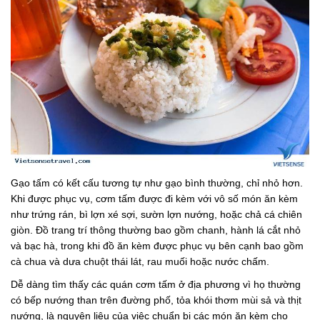
Gạo tấm có kết cấu tương tự như gạo bình thường, chỉ nhỏ hơn.
Khi được phục vụ, cơm tấm được đi kèm với vô số món ăn kèm
như trứng rán, bì lợn xé sợi, sườn lợn nướng, hoặc chả cá chiên
giòn. Đồ trang trí thông thường bao gồm chanh, hành lá cắt nhỏ
và bạc hà, trong khi đồ ăn kèm được phục vụ bên cạnh bao gồm
cà chua và dưa chuột thái lát, rau muối hoặc nước chấm.
Dễ dàng tìm thấy các quán cơm tấm ở địa phương vì họ thường
có bếp nướng than trên đường phố, tỏa khói thơm mùi sả và thịt
nướng, là nguyên liệu của việc chuẩn bị các món ăn kèm cho