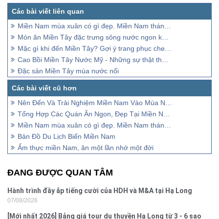
Miền Nam mùa xuân có gì đẹp. Miền Nam tháng 2, 3, 4 có gì đẹp
Món ăn Miền Tây đặc trưng sông nước ngon khó cưỡng
Mặc gì khi đến Miền Tây? Gợi ý trang phục checkin cực chất
Cao Bồi Miền Tây Nước Mỹ - Những sự thật thú vị chưa kể
Đặc sản Miền Tây mùa nước nổi
Nên Đến Và Trải Nghiệm Miền Nam Vào Mùa Nào
Tổng Hợp Các Quán Ăn Ngon, Đẹp Tại Miền Nam
Miền Nam mùa xuân có gì đẹp. Miền Nam tháng 2, 3, 4 có gì đẹp
Bản Đồ Du Lịch Biển Miền Nam
Ẩm thực miền Nam, ăn một lần nhớ một đời
ĐANG ĐƯỢC QUAN TÂM
Hành trình đầy ắp tiếng cười của HDH và M&A tại Hạ Long
07/08/2026
[Mới nhất 2026] Bảng giá tour du thuyền Hạ Long từ 3 - 6 sao