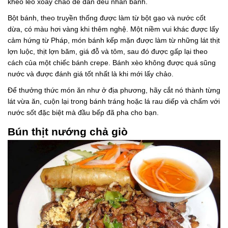
khéo léo xoay chảo để dàn đều nhân bánh.
Bột bánh, theo truyền thống được làm từ bột gạo và nước cốt
dừa, có màu hơi vàng khi thêm nghệ. Một niềm vui khác được lấy
cảm hứng từ Pháp, món bánh kếp mặn được làm từ những lát thịt
lợn luộc, thịt lợn băm, giá đỗ và tôm, sau đó được gấp lại theo
cách của một chiếc bánh crepe. Bánh xèo không được quá sũng
nước và được đánh giá tốt nhất là khi mới lấy chảo.
Để thưởng thức món ăn như ở địa phương, hãy cắt nó thành từng
lát vừa ăn, cuộn lại trong bánh tráng hoặc lá rau diếp và chấm với
nước sốt đặc biệt mà đầu bếp đã pha cho bạn.
Bún thịt nướng chả giò