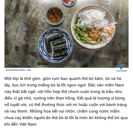
Một lớp lá khô giòn, giòn rụm bao quanh thịt bò băm, tỏi và hẹ
tây, bọc kín trong miếng bò lá lốt ngon ngọt. Đặc sản miền Nam
này thật bất ngờ, với hỗn hợp thịt nhum cuộn trong lá trầu như
điếu xì gà nhỏ, nướng trên than hồng. Kết quả là hương vị bùng
nổ tuyệt vời, có thể thưởng thức với mì hoặc cuốn với bánh tráng
và rau thơm. Những họa tiết vui nhộn, chấm cùng nước mắm
chua cay khiến người ăn thịt bò lá lốt là món ăn không thể bỏ qua
khi đến Việt Nam.