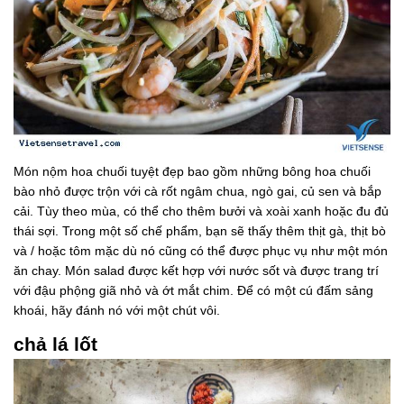
Món nộm hoa chuối tuyệt đẹp bao gồm những bông hoa chuối
bào nhỏ được trộn với cà rốt ngâm chua, ngò gai, củ sen và bắp
cải. Tùy theo mùa, có thể cho thêm bưởi và xoài xanh hoặc đu đủ
thái sợi. Trong một số chế phẩm, bạn sẽ thấy thêm thịt gà, thịt bò
và / hoặc tôm mặc dù nó cũng có thể được phục vụ như một món
ăn chay. Món salad được kết hợp với nước sốt và được trang trí
với đậu phộng giã nhỏ và ớt mắt chim. Để có một cú đấm sảng
khoái, hãy đánh nó với một chút vôi.
chả lá lốt