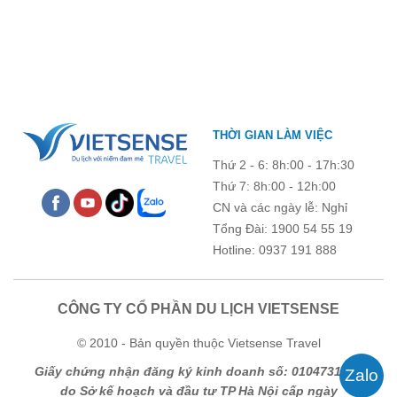
huấn công tác hè 2026 đầy ý nghĩa tại Hòn Dấu - Đồ Sơn. Không
chỉ là dịp nâng cao kỹ năng và chia sẻ kinh nghiệm công tác,
chương trình còn mang đến những hoạt động giao lưu sôi nổi,
góp phần gắn kết tập thể và lưu giữ nhiều kỷ niệm đáng nhớ.
THỜI GIAN LÀM VIỆC
Thứ 2 - 6: 8h:00 - 17h:30
Thứ 7: 8h:00 - 12h:00
CN và các ngày lễ: Nghỉ
Tổng Đài: 1900 54 55 19
Hotline: 0937 191 888
CÔNG TY CỔ PHẦN DU LỊCH VIETSENSE
© 2010 - Bản quyền thuộc Vietsense Travel
Giấy chứng nhận đăng ký kinh doanh số: 0104731205
do Sở kế hoạch và đầu tư TP Hà Nội cấp ngày