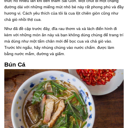
thức nó nhiều lần khi đến thăm Sài Gòn. Một chút đi một chặng
đường dài với những miếng mút nhỏ bé này rất phong phú và đầy
hương vị. Cách yêu thích của tôi là cua lột chiên giòn cũng như
chả giò nhồi thịt cua.
Như đã đề cập trước đây, đĩa rau thơm và xà lách điển hình đi
kèm với những món ăn này và bạn không dùng chúng để trang trí
mà dùng như một tấm chăn mới để bọc cua và chả giò vào.
Trước khi ngấu, hãy nhúng chúng vào nước chấm. được làm
bằng nước mắm, đường và giấm.
Bún Cá