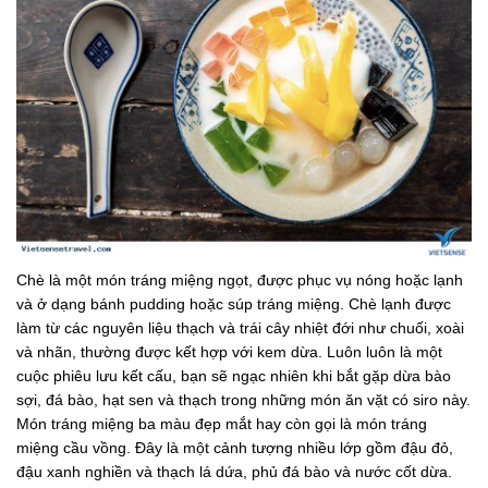
Chè là một món tráng miệng ngọt, được phục vụ nóng hoặc lạnh
và ở dạng bánh pudding hoặc súp tráng miệng. Chè lạnh được
làm từ các nguyên liệu thạch và trái cây nhiệt đới như chuối, xoài
và nhãn, thường được kết hợp với kem dừa. Luôn luôn là một
cuộc phiêu lưu kết cấu, bạn sẽ ngạc nhiên khi bắt gặp dừa bào
sợi, đá bào, hạt sen và thạch trong những món ăn vặt có siro này.
Món tráng miệng ba màu đẹp mắt hay còn gọi là món tráng
miệng cầu vồng. Đây là một cảnh tượng nhiều lớp gồm đậu đỏ,
đậu xanh nghiền và thạch lá dứa, phủ đá bào và nước cốt dừa.