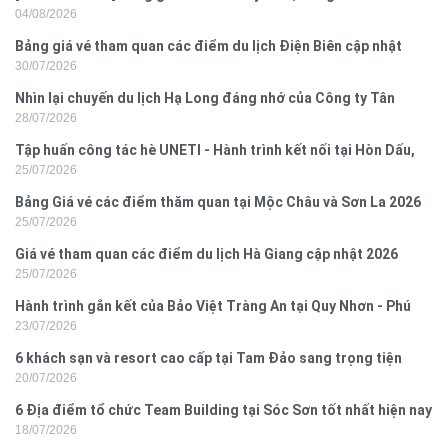
04/08/2026
Bảng giá vé tham quan các điểm du lịch Điện Biên cập nhật
30/07/2026
2026
Nhìn lại chuyến du lịch Hạ Long đáng nhớ của Công ty Tân
28/07/2026
Hưng 2026
Tập huấn công tác hè UNETI - Hành trình kết nối tại Hòn Dấu,
25/07/2026
Đồ Sơn
Bảng Giá vé các điểm thăm quan tại Mộc Châu và Sơn La 2026
25/07/2026
Giá vé tham quan các điểm du lịch Hà Giang cập nhật 2026
25/07/2026
Hành trình gắn kết của Bảo Việt Tràng An tại Quy Nhơn - Phú
23/07/2026
Yên
6 khách sạn và resort cao cấp tại Tam Đảo sang trọng tiện
20/07/2026
nghi
6 Địa điểm tổ chức Team Building tại Sóc Sơn tốt nhất hiện nay
18/07/2026