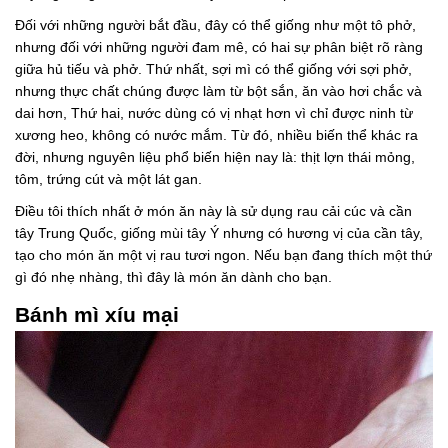
Đối với những người bắt đầu, đây có thể giống như một tô phở,
nhưng đối với những người đam mê, có hai sự phân biệt rõ ràng
giữa hủ tiếu và phở. Thứ nhất, sợi mì có thể giống với sợi phở,
nhưng thực chất chúng được làm từ bột sắn, ăn vào hơi chắc và
dai hơn, Thứ hai, nước dùng có vị nhạt hơn vì chỉ được ninh từ
xương heo, không có nước mắm. Từ đó, nhiều biến thể khác ra
đời, nhưng nguyên liệu phổ biến hiện nay là: thịt lợn thái mỏng,
tôm, trứng cút và một lát gan.
Điều tôi thích nhất ở món ăn này là sử dụng rau cải cúc và cần
tây Trung Quốc, giống mùi tây Ý nhưng có hương vị của cần tây,
tạo cho món ăn một vị rau tươi ngon. Nếu bạn đang thích một thứ
gì đó nhẹ nhàng, thì đây là món ăn dành cho bạn.
Bánh mì xíu mại