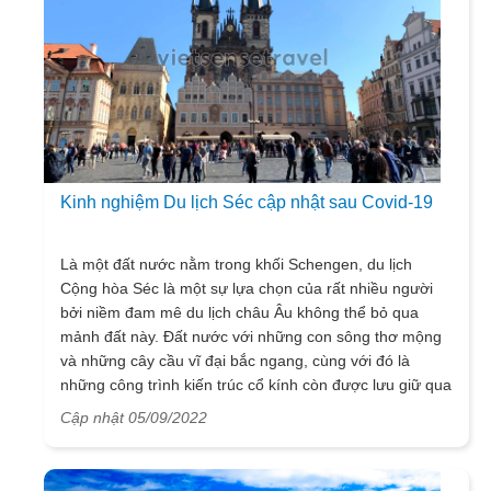
Kinh nghiệm Du lịch Séc cập nhật sau Covid-19
Là một đất nước nằm trong khối Schengen, du lịch
Cộng hòa Séc là một sự lựa chọn của rất nhiều người
bởi niềm đam mê du lịch châu Âu không thể bỏ qua
mảnh đất này. Đất nước với những con sông thơ mộng
và những cây cầu vĩ đại bắc ngang, cùng với đó là
những công trình kiến trúc cổ kính còn được lưu giữ qua
rất nhiều thời gian, song song với nhịp sống hiện đại, sôi
Cập nhật 05/09/2022
động và phát triển. Tất cả những gì bạn có thể chiêm
nghiệm tại mảnh đất này sẽ khiến cho bạn bất ngờ.