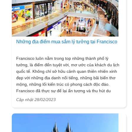
Những địa điểm mua sắm lý tưởng tại Francisco
Francisco luôn nằm trong top những thành phố lý
tưởng, là điểm đến tuyệt vời, mơ ước của khách du lịch
quốc tế. Không chỉ sở hữu cảnh quan thiên nhiên xinh
đẹp với những địa danh nổi tiếng, những bãi biển thơ
mộng, những lối kiến trúc có phong cách độc đáo.
Francisco đã thực sự để lại ấn tượng và thu hút du
khách bởi những nét đẹp của mình. Ngoài những phút
Cập nhật 28/02/2023
giây tham quan Francisco xinh đẹp, lữ khách đi
du lịch
Mỹ
nên tận hưởng cảm giác mua sắm cực đã tại thành
phố xứ sở cờ hoa này. Trải nghiệm này hứa hẹn sẽ
mang đến nhiều cảm giác mới lạ cho du khách.