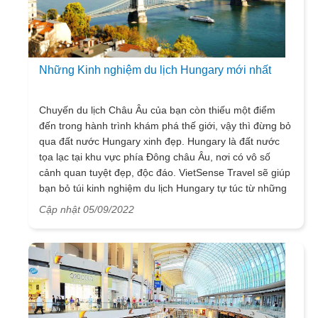
Những Kinh nghiệm du lịch Hungary mới nhất
Chuyến du lịch Châu Âu của bạn còn thiếu một điểm
đến trong hành trình khám phá thế giới, vậy thì đừng bỏ
qua đất nước Hungary xinh đẹp. Hungary là đất nước
tọa lạc tại khu vực phía Đông châu Âu, nơi có vô số
cảnh quan tuyệt đẹp, độc đáo. VietSense Travel sẽ giúp
bạn bỏ túi kinh nghiệm du lịch Hungary tự túc từ những
chi tiết nhỏ nhất. Nếu bạn đang cần lên lịch cho chuyến
Cập nhật 05/09/2022
du ngoạn của mình thì hãy tham khảo ngay bài viết này
nhé.