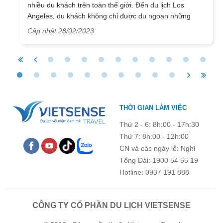
nhiều du khách trên toàn thế giới. Đến du lịch Los
Angeles, du khách không chỉ được du ngoạn những
thắng cảnh tuyệt đẹp mà còn mua những món đồ đầy ý
Cập nhật 28/02/2023
nghĩa về làm quà tặng cho người thân và bạn bè. Nếu
bạn không biết nên mua quà gì khi đi du lịch Los
Angeles, có thể tham khảo những gợi ý của VietSense
Travel sau đây nhé.
THỜI GIAN LÀM VIỆC
Thứ 2 - 6: 8h:00 - 17h:30
Thứ 7: 8h:00 - 12h:00
CN và các ngày lễ: Nghỉ
Tổng Đài: 1900 54 55 19
Hotline: 0937 191 888
CÔNG TY CỔ PHẦN DU LỊCH VIETSENSE