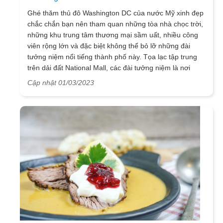
Ghé thăm thủ đô Washington DC của nước Mỹ xinh đẹp
chắc chắn bạn nên tham quan những tòa nhà chọc trời,
những khu trung tâm thương mại sầm uất, nhiều công
viên rộng lớn và đặc biệt không thể bỏ lỡ những đài
tưởng niệm nổi tiếng thành phố này. Tọa lạc tập trung
trên dải đất National Mall, các đài tưởng niệm là nơi
người dân Hoa Kỳ bày tỏ lòng kính trọng đối với những
Cập nhật 01/03/2023
vị Tổng thống đã dày công xây dựng lên một đất nước
hiện đại và phát triển như hiện nay. Cùng VietSense
Travel viếng thăm Đài tưởng niệm tổng thống
Jefferson, Đài tưởng niệm tổng thống Washington
và Đài tưởng niệm tổng thống Lincoln trong chương
trình
du lịch Mỹ
sắp tới bạn nhé!