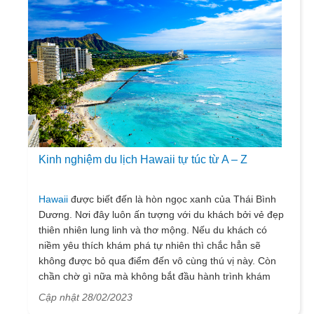
Kinh nghiệm du lịch Hawaii tự túc từ A – Z
Hawaii
được biết đến là hòn ngọc xanh của Thái Bình
Dương. Nơi đây luôn ấn tượng với du khách bởi vẻ đẹp
thiên nhiên lung linh và thơ mộng. Nếu du khách có
niềm yêu thích khám phá tự nhiên thì chắc hẳn sẽ
không được bỏ qua điểm đến vô cùng thú vị này. Còn
chần chờ gì nữa mà không bắt đầu hành trình khám
phá Hawaii đầy xinh đẹp cùng Vietsense Travel thôi nào!
Cập nhật 28/02/2023