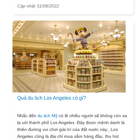
tích lịch sử - văn hóa nhờ sự phát triển mạnh mẽ của
Cập nhật 31/08/2022
nền công nghiệp không khói cũng đã giúp Áo giữ chân
được rất nhiều du khách. Ngoài ra thủ đô Vienna của Áo
“ bản giao hưởng âm nhạc” của châu Âu cũng chính là
một điểm đến mà bạn không thể bỏ qua.
Quà du lịch Los Angeles có gì?
Nhắc đến
du lịch Mỹ
có lẽ nhiều người sẽ không còn xa
lạ với thành phố Los Angeles. Đây được mệnh danh là
thiên đường vui chơi giải trí của đất nước này., Los
Angeles cũng là địa chỉ mua sắm hàng đầu, thu hút