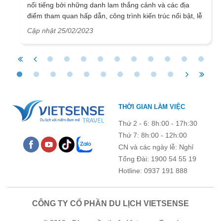
nổi tiếng bởi những danh lam thắng cảnh và các địa
điểm tham quan hấp dẫn, công trình kiến trúc nổi bật, lễ
hội sôi động mà còn bởi ẩm thực độc đáo con người
Cập nhật 25/02/2023
mến khách. Trong bài viết dưới đây VietSense Travel sẽ
giới thiệu cho các bạn những địa danh nổi tiếng nào và
những món ăn nổi tiếng…
THỜI GIAN LÀM VIỆC
Thứ 2 - 6: 8h:00 - 17h:30
Thứ 7: 8h:00 - 12h:00
CN và các ngày lễ: Nghỉ
Tổng Đài: 1900 54 55 19
Hotline: 0937 191 888
CÔNG TY CỔ PHẦN DU LỊCH VIETSENSE