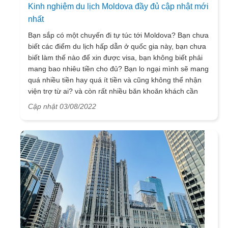
Kinh nghiệm du lịch Moldova đầy đủ cập nhật mới
nhất
Bạn sắp có một chuyến đi tự túc tới Moldova? Bạn chưa
biết các điểm du lịch hấp dẫn ở quốc gia này, bạn chưa
biết làm thế nào để xin được visa, bạn không biết phải
mang bao nhiêu tiền cho đủ? Bạn lo ngại mình sẽ mang
quá nhiều tiền hay quá ít tiền và cũng không thể nhận
viện trợ từ ai? và còn rất nhiều băn khoăn khách cần
phải tìm hiểu. Vậy thì bài viết này là dành cho bạn, hãy
Cập nhật 03/08/2022
để VietSense Travel chúng tôi giúp bạn lên kế hoạch chi
tiêu hợp lý cho chuyến đi!