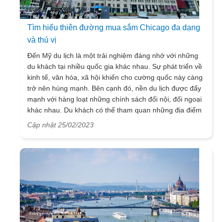
Tìm hiểu thiên đường mua sắm Chicago đa dạng
và thú vị
Đến Mỹ du lịch là một trải nghiệm đáng nhớ với những
du khách tại nhiều quốc gia khác nhau. Sự phát triển về
kinh tế, văn hóa, xã hội khiến cho cường quốc này càng
trở nên hùng mạnh. Bên cạnh đó, nền du lịch được đẩy
mạnh với hàng loạt những chính sách đối nội, đối ngoại
khác nhau. Du khách có thể tham quan những địa điểm
nổi tiếng tại đây để tận hưởng không khí sôi động, náo
Cập nhật 25/02/2023
nhiệt của một đất nước mạnh về tài chính. Một trong số
những địa điểm được nhiều người lựa chọn đó là
Chicago, bạn biết không trải nghiệm mua sắm tại đây
rất đa dạng và thú vị! Hãy cùng VietSense Travel dạo
quanh một vòng để tìm hiểu về hoạt động chủ yếu diễn
ra tại đây nhé!