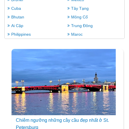
Cuba
Tây Tạng
Bhutan
Mông Cổ
Ai Cập
Trung Đông
Philippines
Maroc
Chiêm ngưỡng những cây cầu đẹp nhất ở St.
Petersburg