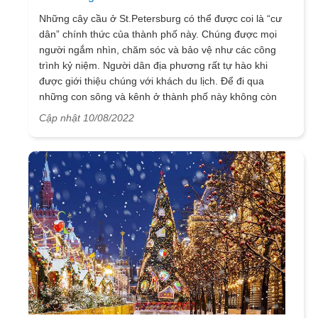
Những cây cầu ở St.Petersburg có thể được coi là “cư
dân” chính thức của thành phố này. Chúng được mọi
người ngắm nhìn, chăm sóc và bảo vệ như các công
trình kỷ niệm. Người dân địa phương rất tự hào khi
được giới thiệu chúng với khách du lịch. Để đi qua
những con sông và kênh ở thành phố này không còn
con đường nào khác - ngoài hơn 400 cây cầu ở St.
Cập nhật 10/08/2022
Petersburg. Và dưới đây là vài cây cầu nổi tiếng và đẹp
nhất mà VietSense Travel chia sẻ đến bạn.