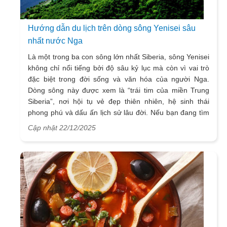
Hướng dẫn du lịch trên dòng sông Yenisei sâu
nhất nước Nga
Là một trong ba con sông lớn nhất Siberia, sông Yenisei
không chỉ nổi tiếng bởi độ sâu kỷ lục mà còn vì vai trò
đặc biệt trong đời sống và văn hóa của người Nga.
Dòng sông này được xem là “trái tim của miền Trung
Siberia”, nơi hội tụ vẻ đẹp thiên nhiên, hệ sinh thái
phong phú và dấu ấn lịch sử lâu đời. Nếu bạn đang tìm
kiếm hành trình mới mẻ để hiểu thêm về nước Nga,
Cập nhật 22/12/2025
trong bài viết này hãy cùng Vietsense Travel khám phá
từng nét đặc sắc của dòng sông Yenisei nhé!