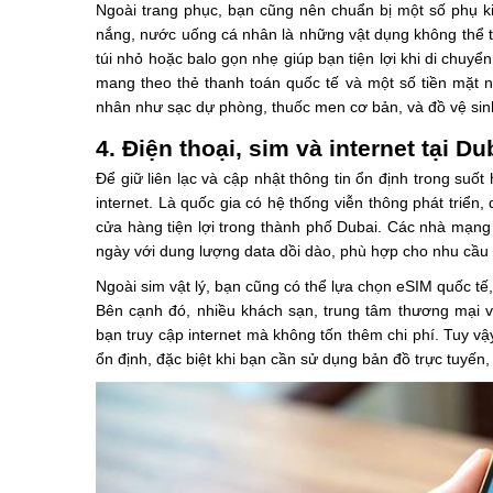
Ngoài trang phục, bạn cũng nên chuẩn bị một số phụ k
nắng, nước uống cá nhân là những vật dụng không thể th
túi nhỏ hoặc balo gọn nhẹ giúp bạn tiện lợi khi di chu
mang theo thẻ thanh toán quốc tế và một số tiền mặt n
nhân như sạc dự phòng, thuốc men cơ bản, và đồ vệ sinh
4. Điện thoại, sim và internet tại Du
Để giữ liên lạc và cập nhật thông tin ổn định trong suốt
internet. Là quốc gia có hệ thống viễn thông phát triể
cửa hàng tiện lợi trong thành phố Dubai. Các nhà mạng
ngày với dung lượng data dồi dào, phù hợp cho nhu cầu 
Ngoài sim vật lý, bạn cũng có thể lựa chọn eSIM quốc tế, 
Bên cạnh đó, nhiều khách sạn, trung tâm thương mại và
bạn truy cập internet mà không tốn thêm chi phí. Tuy v
ổn định, đặc biệt khi bạn cần sử dụng bản đồ trực tuyến,