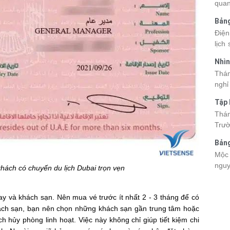
quan
kỳ q
Bảng
thuy
nhật
Điện
du k
lịch
cập 
mang
2026
Nhìn
đang
được
Tân
Thán
trướ
sách
nghỉ
chi 
hòa 
tha
Tập 
thàn
2026
Hòn 
Thán
khoả
Trườ
ngập
đã c
Bảng
Hòn 
La 2
Mộc 
và c
nguy
khách có chuyến du lịch Dubai trọn vẹn
đến 
chec
tập 
giá 
bay và khách sạn. Nên mua vé trước ít nhất 2 - 3 tháng để có
lên 
 khách sạn, bạn nên chọn những khách sạn gần trung tâm hoặc
Viet
điểm
h hủy phòng linh hoạt. Việc này không chỉ giúp tiết kiệm chi