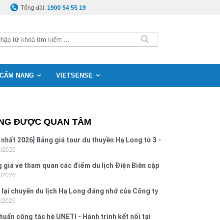
Tổng đài:
1900 54 55 19
CẨM NANG
VIETSENSE
NG ĐƯỢC QUAN TÂM
 nhất 2026] Bảng giá tour du thuyền Hạ Long từ 3 -
8/2026
o
 giá vé tham quan các điểm du lịch Điện Biên cập
7/2026
 2026
 lại chuyến du lịch Hạ Long đáng nhớ của Công ty
7/2026
 Hưng 2026
huấn công tác hè UNETI - Hành trình kết nối tại