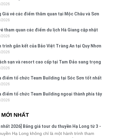
7/2026
Dấu, Đồ Sơn
 Giá vé các điểm thăm quan tại Mộc Châu và Sơn
7/2026
026
vé tham quan các điểm du lịch Hà Giang cập nhật
7/2026
6
 trình gắn kết của Bảo Việt Tràng An tại Quy Nhơn
7/2026
ú Yên
ách sạn và resort cao cấp tại Tam Đảo sang trọng
7/2026
 nghi
a điểm tổ chức Team Building tại Sóc Sơn tốt nhất
7/2026
 nay
a điểm tổ chức Team Building ngoại thành phía tây
7/2026
ội
N MỚI NHẤT
 nhất 2026] Bảng giá tour du thuyền Hạ Long từ 3 -
o
huyền Hạ Long không chỉ là một hành trình tham