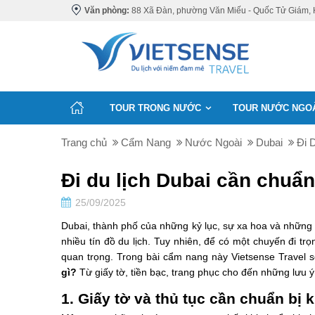
Văn phòng:
88 Xã Đàn, phường Văn Miếu - Quốc Tử Giám, 
TOUR TRONG NƯỚC
TOUR NƯỚC NGO
Trang chủ
Cẩm Nang
Nước Ngoài
Dubai
Đi 
Đi du lịch Dubai cần chuẩn
25/09/2025
Dubai, thành phố của những kỷ lục, sự xa hoa và những 
nhiều tín đồ du lịch. Tuy nhiên, để có một chuyến đi trọ
quan trọng. Trong bài cẩm nang này Vietsense Travel s
gì?
Từ giấy tờ, tiền bạc, trang phục cho đến những lưu 
1. Giấy tờ và thủ tục cần chuẩn bị k