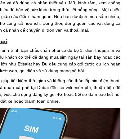
iện và đồ dùng cá nhân thiết yếu. Mũ, kính râm, kem chống
iếu để bảo vệ sức khỏe trong thời tiết nắng nóng. Một chiếc
yển giữa các điểm tham quan. Nếu bạn dự định mua sắm nhiều,
hỏ cũng rất hữu ích. Đồng thời, đừng quên các vật dụng cá
 cá nhân để chuyến đi trọn vẹn và thoải mái.
bai
 hành trình bạn chắc chắn phải có đủ bộ 3: điện thoại, sim và
n, du khách có thể dễ dàng mua sim ngay tại sân bay hoặc các
 lớn như Etisalat hay Du đều cung cấp gói cước du lịch ngắn
lướt web, gọi điện và sử dụng mạng xã hội.
giúp tiết kiệm thời gian và không cần tháo lắp sim điện thoại.
 quán cà phê tại Dubai đều có wifi miễn phí, thuận tiện để
ậy, việc chủ động đăng ký gói 4G hoặc 5G sẽ đảm bảo kết nối
 đặt xe hoặc thanh toán online.