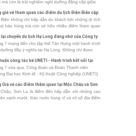
 mà còn là trải nghiệm nghỉ dưỡng đẳng cấp giữa
uan thiên nhiên thế giới. Tuy nhiên, mỗi hạng du
 giá vé tham quan các điểm du lịch Điện Biên cập
ền sẽ có mức giá và dịch vụ khác nhau, khiến nhiều
 2026
 Biên không chỉ hấp dẫn du khách bởi những di tích
hách băn khoăn khi lựa chọn. Bài viết dưới đây sẽ
 sử hào hùng mà còn sở hữu nhiều điểm tham quan
nhật bảng giá tour du thuyền Hạ Long mới nhất
 đậm dấu ấn văn hóa và thiên nhiên Tây Bắc. Nếu
 từ 3 - 6 sao, giúp bạn dễ dàng so sánh và tìm
 lại chuyến du lịch Hạ Long đáng nhớ của Công ty
 lên kế hoạch khám phá vùng đất này, việc cập nhật
 hành trình phù hợp với nhu cầu cũng như ngân
 Hưng 2026
g 7 mang đến cho tập thể Tân Hưng một hành trình
c giá vé sẽ giúp bạn chủ động hơn trong lịch trình và
.
 dưỡng đầy ý nghĩa tại Hạ Long. Không chỉ được
phí. Cùng Vietsense Travel tham khảo bảng giá vé
mình vào vẻ đẹp của di sản thiên nhiên thế giới, các
m quan các điểm
du lịch Điện Biên
mới nhất năm
huấn công tác hè UNETI - Hành trình kết nối tại
h viên còn có dịp gắn kết, sẻ chia và lưu giữ nhiều
 ngay dưới đây.
Dấu, Đồ Sơn
g 7 vừa qua, Công đoàn và Đoàn Thanh niên
nh khắc đáng nhớ. Hãy cùng nhìn lại chuyến đi
ng Đại học Kinh tế - Kỹ thuật Công nghiệp (UNETI)
 tràn niềm vui và những trải nghiệm khó quên.
ó chuyến Tập huấn công tác hè 2026 đầy ý nghĩa tại
 Giá vé các điểm thăm quan tại Mộc Châu và Sơn
Dấu - Đồ Sơn. Không chỉ là dịp nâng cao kỹ năng
026
Châu, Sơn La là điểm đến hấp dẫn với những cao
hia sẻ kinh nghiệm công tác, chương trình còn mang
ên xanh mướt, thác nước hùng vĩ và vô số địa điểm
những hoạt động giao lưu sôi nổi, góp phần gắn kết
k-in nổi tiếng. Trước khi lên đường, việc cập nhật
thể và lưu giữ nhiều kỷ niệm đáng nhớ.
vé tham quan sẽ giúp bạn chủ động hơn trong việc
lịch trình và dự trù chi phí
du lịch Mộc Châu
. Cùng
sense Travel tham khảo bảng giá vé tham quan các
 du lịch ở Sơn La 2026 mới nhất ngay dưới đây.