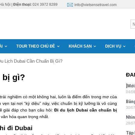
Hà Nội |
Điện thoại:
024 3972 8289
info@vietsensetravel.com
ÀI
TOUR THEO CHỦ ĐỀ
KHÁCH SẠN
DỊCH VỤ
Du Lịch Dubai Cần Chuẩn Bị Gì?
ĐA
 bị gì?
[Mới
04/0
6 sa
trải nghiệm có một không hai, luôn là điểm đến trong mơ của
Bảng
n vẹn tại nơi “kỳ diệu” này, việc chuẩn bị kỹ lưỡng là vô cùng
30/0
nhật
ẽ giải đáp cho bạn câu hỏi:
Đi du lịch Dubai cần chuẩn bị
ý văn hóa quan trọng nhất.
Nhìn
28/0
Tân
hi đi Dubai
Tập 