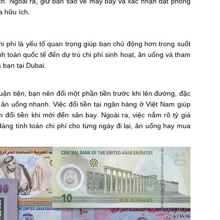
ịch. Ngoài ra, giữ bản sao vé máy bay và xác nhận đặt phòng
a hữu ích.
chi phí là yếu tố quan trọng giúp bạn chủ động hơn trong suốt
hanh toán quốc tế đến dự trù chi phí sinh hoạt, ăn uống và tham
 bạn tại Dubai.
uận tiện, bạn nên đổi một phần tiền trước khi lên đường, đặc
 ăn uống nhanh. Việc đổi tiền tại ngân hàng ở Việt Nam giúp
 đổi tiền khi mới đến sân bay. Ngoài ra, việc nắm rõ tỷ giá
ng tính toán chi phí cho từng ngày đi lại, ăn uống hay mua