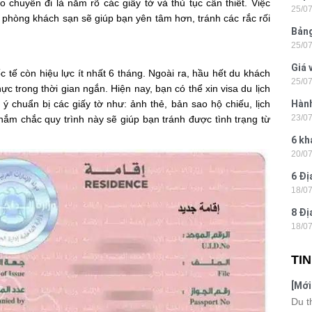
 chuyến đi là nắm rõ các giấy tờ và thủ tục cần thiết. Việc
25/0
Hòn 
t phòng khách sạn sẽ giúp bạn yên tâm hơn, tránh các rắc rối
Bảng
25/0
La 2
Giá 
 tế còn hiệu lực ít nhất 6 tháng. Ngoài ra, hầu hết du khách
25/0
202
ực trong thời gian ngắn. Hiện nay, bạn có thể xin visa du lịch
u ý chuẩn bị các giấy tờ như: ảnh thẻ, bản sao hộ chiếu, lịch
Hành
23/0
nắm chắc quy trình này sẽ giúp bạn tránh được tình trạng từ
- Ph
6 kh
20/0
tiện
6 Đị
18/0
hiện
8 Đị
18/0
Hà N
TI
[Mới
6 sa
Du t