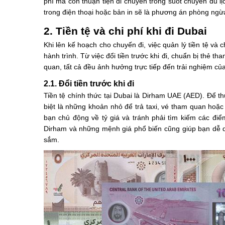
phí mà còn thuận tiện di chuyển trong suốt chuyến du l
trong điện thoại hoặc bản in sẽ là phương án phòng ngừ
2. Tiền tệ và chi phí khi đi Dubai
Khi lên kế hoạch cho chuyến đi, việc quản lý tiền tệ và 
hành trình. Từ việc đổi tiền trước khi đi, chuẩn bị thẻ t
quan, tất cả đều ảnh hưởng trực tiếp đến trải nghiệm của
2.1. Đổi tiền trước khi đi
Tiền tệ chính thức tại Dubai là Dirham UAE (AED). Để th
biệt là những khoản nhỏ để trả taxi, vé tham quan hoặc
bạn chủ động về tỷ giá và tránh phải tìm kiếm các điểm
Dirham và những mệnh giá phổ biến cũng giúp bạn dễ dà
sắm.