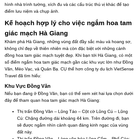
hình nhà trình tường, xích đu và các cấu trúc thú vị khác để tạo
điểm lưu niệm và chụp ảnh.
Kế hoạch hợp lý cho việc ngắm hoa tam
giác mạch Hà Giang
Khám phá Hà Giang, những vùng đất đầy sắc màu và hoang sơ,
không chỉ đẹp về thiên nhiên mà còn đặc biệt với những cánh
đồng hoa tam giác mạch tuyệt đẹp. Khi bạn tới Hà Giang, có một
số điểm ngắm hoa tam giác mạch gần các khu vực lớn như Đồng
Văn, Mèo Vạc, và Quản Bạ. CỤ thể hơn công ty du lịch VietSense
Travel đã tìm hiểu:
Khu Vực Đồng Văn
Nếu bạn đang ở Đồng Văn, bạn có thể xem xét hai lựa chọn dưới
đây để tham quan hoa tam giác mạch Hà Giang:
Thị trấn Đồng Văn – Lũng Táo – Cột cờ Lũng Cú – Lũng
Cú: Chặng đường dài khoảng 44 km. Trên đường đi, bạn
sẽ được ngắm nhìn cảnh quan đáng kinh ngạc của vùng
đất này.
Thị trấn Đồng Văn – Làng văn hóa Lũng Cẩm – Phố Cáo: