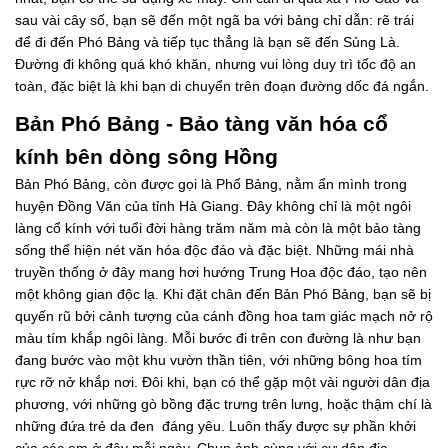
sau vài cây số, bạn sẽ đến một ngã ba với bảng chỉ dẫn: rẽ trái
để đi đến Phó Bảng và tiếp tục thẳng là bạn sẽ đến Sủng Là.
Đường đi không quá khó khăn, nhưng vui lòng duy trì tốc độ an
toàn, đặc biệt là khi bạn di chuyển trên đoạn đường dốc đá ngắn.
Bản Phó Bảng - Bảo tàng văn hóa cổ
kính bên dòng sông Hồng
Bản Phó Bảng, còn được gọi là Phố Bảng, nằm ẩn mình trong
huyện Đồng Văn của tỉnh Hà Giang. Đây không chỉ là một ngôi
làng cổ kính với tuổi đời hàng trăm năm mà còn là một bảo tàng
sống thể hiện nét văn hóa độc đáo và đặc biệt. Những mái nhà
truyền thống ở đây mang hơi hướng Trung Hoa độc đáo, tạo nên
một không gian độc lạ. Khi đặt chân đến Bản Phó Bảng, bạn sẽ bị
quyến rũ bởi cảnh tượng của cánh đồng hoa tam giác mạch nở rộ
màu tím khắp ngôi làng. Mỗi bước đi trên con đường là như bạn
đang bước vào một khu vườn thần tiên, với những bông hoa tím
rực rỡ nở khắp nơi. Đôi khi, bạn có thể gặp một vài người dân địa
phương, với những gò bồng đặc trưng trên lưng, hoặc thậm chí là
những đứa trẻ da đen đáng yêu. Luôn thấy được sự phần khởi
của các em ở đây mỗi ngày. Chụp ảnh cùng với cư dân địa