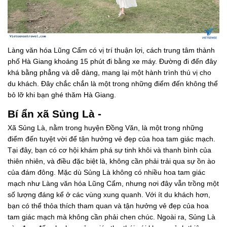
Làng văn hóa Lũng Cẩm có vị trí thuận lợi, cách trung tâm thành
phố Hà Giang khoảng 15 phút đi bằng xe máy. Đường đi đến đây
khá bằng phẳng và dễ dàng, mang lại một hành trình thú vị cho
du khách. Đây chắc chắn là một trong những điểm đến không thể
bỏ lỡ khi bạn ghé thăm Hà Giang.
Bí ẩn xã Sủng Là -
Xã Sủng Là, nằm trong huyện Đồng Văn, là một trong những
điểm đến tuyệt vời để tận hưởng vẻ đẹp của hoa tam giác mạch.
Tại đây, bạn có cơ hội khám phá sự tinh khôi và thanh bình của
thiên nhiên, và điều đặc biệt là, không cần phải trải qua sự ồn ào
của đám đông. Mặc dù Sủng Là không có nhiều hoa tam giác
mạch như Làng văn hóa Lũng Cẩm, nhưng nơi đây vẫn trồng một
số lượng đáng kể ở các vùng xung quanh. Với ít du khách hơn,
bạn có thể thỏa thích tham quan và tận hưởng vẻ đẹp của hoa
tam giác mạch mà không cần phải chen chúc. Ngoài ra, Sủng Là