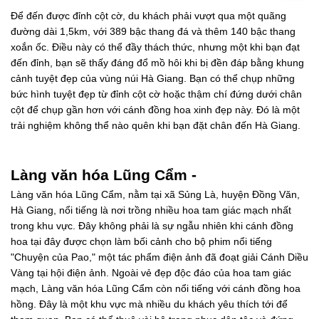
Để đến được đỉnh cột cờ, du khách phải vượt qua một quãng
đường dài 1,5km, với 389 bậc thang đá và thêm 140 bậc thang
xoắn ốc. Điều này có thể đầy thách thức, nhưng một khi bạn đạt
đến đỉnh, bạn sẽ thấy đáng đổ mồ hôi khi bị đền đáp bằng khung
cảnh tuyệt đẹp của vùng núi Hà Giang. Bạn có thể chụp những
bức hình tuyệt đẹp từ đỉnh cột cờ hoặc thậm chí đứng dưới chân
cột để chụp gần hơn với cánh đồng hoa xinh đẹp này. Đó là một
trải nghiệm không thể nào quên khi bạn đặt chân đến Hà Giang.
Làng văn hóa Lũng Cẩm -
Làng văn hóa Lũng Cẩm, nằm tại xã Sủng Là, huyện Đồng Văn,
Hà Giang, nổi tiếng là nơi trồng nhiều hoa tam giác mạch nhất
trong khu vực. Đây không phải là sự ngẫu nhiên khi cánh đồng
hoa tại đây được chọn làm bối cảnh cho bộ phim nổi tiếng
"Chuyện của Pao," một tác phẩm điện ảnh đã đoạt giải Cánh Diều
Vàng tại hội điện ảnh. Ngoài vẻ đẹp độc đáo của hoa tam giác
mạch, Làng văn hóa Lũng Cẩm còn nổi tiếng với cánh đồng hoa
hồng. Đây là một khu vực mà nhiều du khách yêu thích tới để