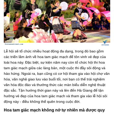
Lễ hội sẽ tổ chức nhiều hoạt động đa dạng, trong đó bao gồm
các triển lãm ảnh về hoa tam giác mạch để tôn vinh vẻ đẹp của
loài hoa này. Đặc biệt, sự kiện năm nay còn tổ chức hội thi hoa
tam giác mạch giữa các làng bản, một cuộc thi đầy sôi động và
hào hứng. Ngoài ra, bạn cũng có cơ hội tham gia vào hội chợ văn
hóa, văn nghệ giao lưu vào buổi tối, nơi bạn có thể trải nghiệm
văn hóa độc đáo và thưởng thức các màn biểu diễn nghệ thuật
đặc sắc. Tận hưởng thời gian này và lên đến Hà Giang để tận
hưởng vẻ đẹp của hoa tam giác mạch và tham gia vào lễ hội sôi
động này - điều không thể quên trong cuộc đời.
Hoa tam giác mạch không nở tự nhiên mà được quy