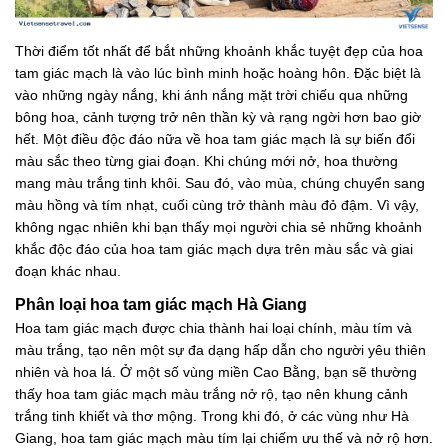
Thời điểm tốt nhất để bắt những khoảnh khắc tuyệt đẹp của hoa
tam giác mạch là vào lúc bình minh hoặc hoàng hôn. Đặc biệt là
vào những ngày nắng, khi ánh nắng mặt trời chiếu qua những
bông hoa, cảnh tượng trở nên thần kỳ và rạng ngời hơn bao giờ
hết. Một điều độc đáo nữa về hoa tam giác mạch là sự biến đổi
màu sắc theo từng giai đoạn. Khi chúng mới nở, hoa thường
mang màu trắng tinh khôi. Sau đó, vào mùa, chúng chuyển sang
màu hồng và tím nhạt, cuối cùng trở thành màu đỏ đậm. Vì vậy,
không ngạc nhiên khi bạn thấy mọi người chia sẻ những khoảnh
khắc độc đáo của hoa tam giác mạch dựa trên màu sắc và giai
đoạn khác nhau.
Phân loại hoa tam giác mạch Hà Giang
Hoa tam giác mạch được chia thành hai loại chính, màu tím và
màu trắng, tạo nên một sự đa dạng hấp dẫn cho người yêu thiên
nhiên và hoa lá. Ở một số vùng miền Cao Bằng, bạn sẽ thường
thấy hoa tam giác mạch màu trắng nở rộ, tạo nên khung cảnh
trắng tinh khiết và thơ mộng. Trong khi đó, ở các vùng như Hà
Giang, hoa tam giác mạch màu tím lại chiếm ưu thế và nở rộ hơn.