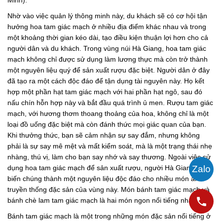
Nhờ vào việc quản lý thông minh này, du khách sẽ có cơ hội tận
hưởng hoa tam giác mạch ở nhiều địa điểm khác nhau và trong
một khoảng thời gian kéo dài, tạo điều kiện thuận lợi hơn cho cả
người dân và du khách. Trong vùng núi Hà Giang, hoa tam giác
mạch không chỉ được sử dụng làm lương thực mà còn trở thành
một nguyên liệu quý để sản xuất rượu đặc biệt. Người dân ở đây
đã tạo ra một cách độc đáo để tận dụng tài nguyên này. Họ kết
hợp một phần hạt tam giác mạch với hai phần hạt ngô, sau đó
nấu chín hỗn hợp này và bắt đầu quá trình ủ men. Rượu tam giác
mạch, với hương thơm thoang thoảng của hoa, không chỉ là một
loại đồ uống đặc biệt mà còn đánh thức mọi giác quan của bạn.
Khi thưởng thức, bạn sẽ cảm nhận sự say đắm, nhưng không
phải là sự say mê mệt và mất kiểm soát, mà là một trạng thái nhẹ
nhàng, thú vị, làm cho bạn say nhớ và say thương. Ngoài việc sử
dụng hoa tam giác mạch để sản xuất rượu, người Hà Giang còn
biến chúng thành một nguyên liệu độc đáo cho nhiều món ăn
truyền thống đặc sản của vùng này. Món bánh tam giác mạch và
bánh chè lam tam giác mạch là hai món ngon nổi tiếng nhất.
Bánh tam giác mạch là một trong những món đặc sản nổi tiếng ở