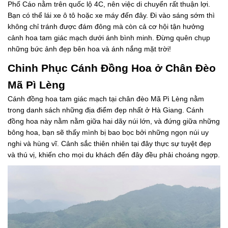
Phố Cáo nằm trên quốc lộ 4C, nên việc di chuyển rất thuận lợi.
Bạn có thể lái xe ô tô hoặc xe máy đến đây. Đi vào sáng sớm thì
không chỉ tránh được đám đông mà còn cả cơ hội tận hưởng
cảnh hoa tam giác mạch dưới ánh bình minh. Đừng quên chụp
những bức ảnh đẹp bên hoa và ánh nắng mặt trời!
Chinh Phục Cánh Đồng Hoa ở Chân Đèo
Mã Pì Lèng
Cánh đồng hoa tam giác mạch tại chân đèo Mã Pì Lèng nằm
trong danh sách những địa điểm đẹp nhất ở Hà Giang. Cánh
đồng hoa này nằm nằm giữa hai dãy núi lớn, và đứng giữa những
bông hoa, bạn sẽ thấy mình bị bao bọc bởi những ngọn núi uy
nghi và hùng vĩ. Cảnh sắc thiên nhiên tại đây thực sự tuyệt đẹp
và thú vị, khiến cho mọi du khách đến đây đều phải choáng ngợp.