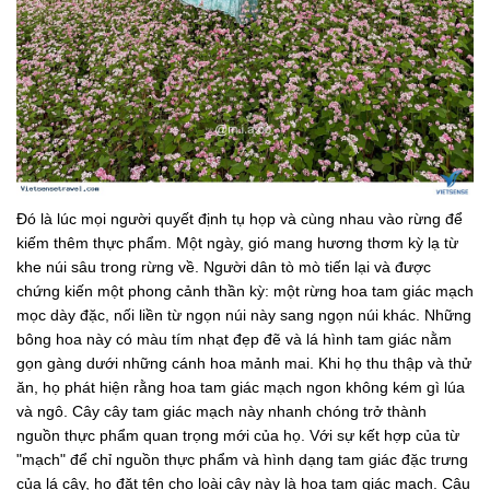
Đó là lúc mọi người quyết định tụ họp và cùng nhau vào rừng để
kiếm thêm thực phẩm. Một ngày, gió mang hương thơm kỳ lạ từ
khe núi sâu trong rừng về. Người dân tò mò tiến lại và được
chứng kiến một phong cảnh thần kỳ: một rừng hoa tam giác mạch
mọc dày đặc, nối liền từ ngọn núi này sang ngọn núi khác. Những
bông hoa này có màu tím nhạt đẹp đẽ và lá hình tam giác nằm
gọn gàng dưới những cánh hoa mảnh mai. Khi họ thu thập và thử
ăn, họ phát hiện rằng hoa tam giác mạch ngon không kém gì lúa
và ngô. Cây cây tam giác mạch này nhanh chóng trở thành
nguồn thực phẩm quan trọng mới của họ. Với sự kết hợp của từ
"mạch" để chỉ nguồn thực phẩm và hình dạng tam giác đặc trưng
của lá cây, họ đặt tên cho loài cây này là hoa tam giác mạch. Câu