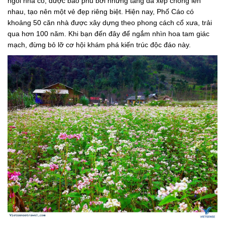
ngôi nhà cổ, được bao phủ bởi những tảng đá xếp chồng lên
nhau, tạo nên một vẻ đẹp riêng biệt. Hiện nay, Phố Cáo có
khoảng 50 căn nhà được xây dựng theo phong cách cổ xưa, trải
qua hơn 100 năm. Khi bạn đến đây để ngắm nhìn hoa tam giác
mạch, đừng bỏ lỡ cơ hội khám phá kiến trúc độc đáo này.