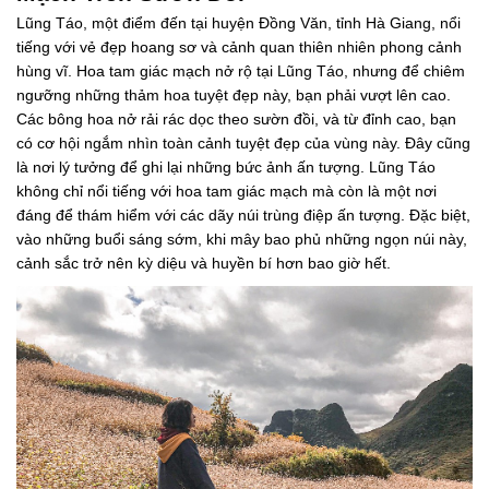
Lũng Táo, một điểm đến tại huyện Đồng Văn, tỉnh Hà Giang, nổi
tiếng với vẻ đẹp hoang sơ và cảnh quan thiên nhiên phong cảnh
hùng vĩ. Hoa tam giác mạch nở rộ tại Lũng Táo, nhưng để chiêm
ngưỡng những thảm hoa tuyệt đẹp này, bạn phải vượt lên cao.
Các bông hoa nở rải rác dọc theo sườn đồi, và từ đỉnh cao, bạn
có cơ hội ngắm nhìn toàn cảnh tuyệt đẹp của vùng này. Đây cũng
là nơi lý tưởng để ghi lại những bức ảnh ấn tượng. Lũng Táo
không chỉ nổi tiếng với hoa tam giác mạch mà còn là một nơi
đáng để thám hiểm với các dãy núi trùng điệp ấn tượng. Đặc biệt,
vào những buổi sáng sớm, khi mây bao phủ những ngọn núi này,
cảnh sắc trở nên kỳ diệu và huyền bí hơn bao giờ hết.