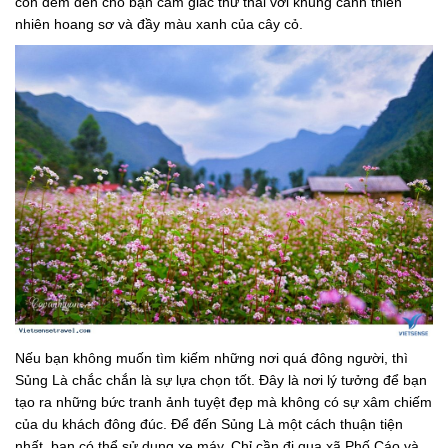
còn đem đến cho bạn cảm giác thư thái với khung cảnh thiên
nhiên hoang sơ và đầy màu xanh của cây cỏ.
Nếu bạn không muốn tìm kiếm những nơi quá đông người, thì
Sủng Là chắc chắn là sự lựa chọn tốt. Đây là nơi lý tưởng để bạn
tạo ra những bức tranh ảnh tuyệt đẹp mà không có sự xâm chiếm
của du khách đông đúc. Để đến Sủng Là một cách thuận tiện
nhất, bạn có thể sử dụng xe máy. Chỉ cần đi qua xã Phố Cáo và