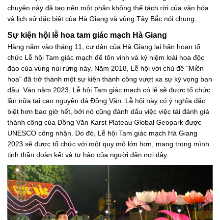
chuyện này đã tạo nên một phần không thể tách rời của văn hóa
và lịch sử đặc biệt của Hà Giang và vùng Tây Bắc nói chung.
Sự kiện hội lễ hoa tam giác mạch Hà Giang
Hàng năm vào tháng 11, cư dân của Hà Giang lại hân hoan tổ
chức Lễ hội Tam giác mạch để tôn vinh và kỷ niệm loài hoa độc
đáo của vùng núi rừng này. Năm 2018, Lễ hội với chủ đề "Miền
hoa" đã trở thành một sự kiện thành công vượt xa sự kỳ vọng ban
đầu. Vào năm 2023, Lễ hội Tam giác mạch có lẽ sẽ được tổ chức
lần nữa tại cao nguyên đá Đồng Văn. Lễ hội này có ý nghĩa đặc
biệt hơn bao giờ hết, bởi nó cũng đánh dấu việc việc tái đánh giá
thành công của Đồng Văn Karst Plateau Global Geopark được
UNESCO công nhận. Do đó, Lễ hội Tam giác mạch Hà Giang
2023 sẽ được tổ chức với một quy mô lớn hơn, mang trong mình
tinh thần đoàn kết và tự hào của người dân nơi đây.