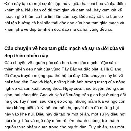
Điều này tạo ra một sự đối lập thú vị giữa hai loại hoa và địa điểm
khám phá. Nếu bạn có đủ thời gian và đam mê, hãy xem xét kế
hoạch ghé thăm cả hai tỉnh lân cận này. Điều này sẽ cho bạn cơ
hội tận hưởng cả hai sắc thái độc đáo của hoa tam giác mạch và
khám phá vẻ đẹp tự nhiên độc đáo mà cả hai vùng đều có.
Câu chuyện về hoa tam giác mạch và sự ra đời của vẻ
đẹp thiên nhiên này
Câu chuyện về nguồn gốc của hoa tam giác mạch, "đặc sản"
thiên nhiên đẹp nhất của vùng Tây Bắc và đặc biệt là Hà Giang,
đã được truyền miệng qua thế hệ tại đây. Câu chuyện này kể về
hai nàng tiên Gạo và Ngô, những hình ảnh tượng trưng của nông
nghiệp và sản xuất lương thực. Ngày xưa, theo truyền thống dân
gian, hai nàng tiên Gạo và Ngô đã xuống trần gieo hạt ở vùng đất
hạ giới. Tuy nhiên, sau khi gieo xong, những mầm lúa và ngô còn
thừa không biết xử lý thế nào nên họ quyết định đổ những hạt
này vào khe núi. Điều này đã tạo ra một bí ẩn, một sự kỳ diệu nơi
núi rừng. Lúa và ngô nảy mầm rồi lớn nhanh chóng, trở thành
nguồn thực phẩm quan trọng cho người dân. Tuy nhiên, sau một