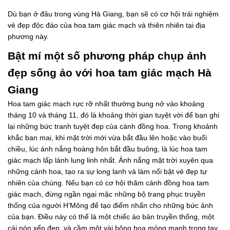
Dù bạn ở đâu trong vùng Hà Giang, bạn sẽ có cơ hội trải nghiệm
vẻ đẹp độc đáo của hoa tam giác mạch và thiên nhiên tại địa
phương này.
Bật mí một số phương pháp chụp ảnh
đẹp sống ảo với hoa tam giác mạch Hà
Giang
Hoa tam giác mạch rực rỡ nhất thường bung nở vào khoảng
tháng 10 và tháng 11, đó là khoảng thời gian tuyệt vời để bạn ghi
lại những bức tranh tuyệt đẹp của cánh đồng hoa. Trong khoảnh
khắc ban mai, khi mặt trời mới vừa bắt đầu lên hoặc vào buổi
chiều, lúc ánh nắng hoàng hôn bắt đầu buông, là lúc hoa tam
giác mạch lấp lánh lung linh nhất. Ánh nắng mặt trời xuyên qua
những cánh hoa, tạo ra sự long lanh và làm nổi bật vẻ đẹp tự
nhiên của chúng. Nếu bạn có cơ hội thăm cánh đồng hoa tam
giác mạch, đừng ngần ngại mặc những bộ trang phục truyền
thống của người H'Mông để tạo điểm nhấn cho những bức ảnh
của bạn. Điều này có thể là một chiếc áo bản truyền thống, một
cái nón xếp đẹp, và cầm một vài bông hoa mỏng manh trong tay.