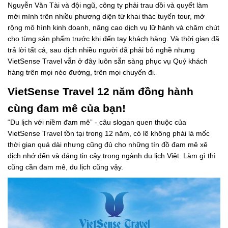
Nguyễn Văn Tài và đội ngũ, công ty phải trau dồi và quyết làm
mới mình trên nhiều phương diện từ khai thác tuyến tour, mở
rộng mô hình kinh doanh, nâng cao dịch vụ lữ hành và chăm chút
cho từng sản phẩm trước khi đến tay khách hàng. Và thời gian đã
trả lời tất cả, sau dịch nhiều người đã phải bỏ nghề nhưng
VietSense Travel vẫn ở đây luôn sẵn sàng phục vụ Quý khách
hàng trên mọi nẻo đường, trên mọi chuyến đi.
VietSense Travel 12 năm đồng hành
cùng đam mê của bạn!
“Du lịch với niềm đam mê” - câu slogan quen thuộc của
VietSense Travel tồn tại trong 12 năm, có lẽ không phải là mốc
thời gian quá dài nhưng cũng đủ cho những tín đồ đam mê xê
dịch nhớ đến và đáng tin cậy trong ngành du lịch Việt. Làm gì thì
cũng cần đam mê, du lịch cũng vậy.