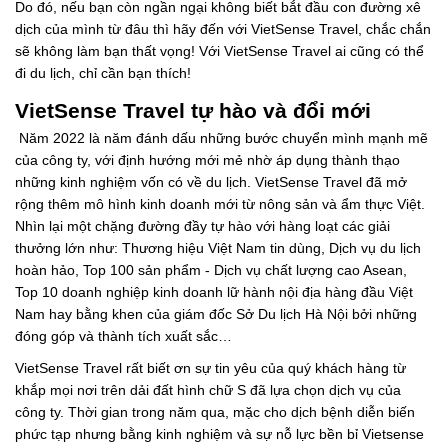
Do đó, nếu bạn còn ngần ngại không biết bắt đầu con đường xê
dịch của mình từ đâu thì hãy đến với VietSense Travel, chắc chắn
sẽ không làm bạn thất vọng! Với VietSense Travel ai cũng có thể
đi du lịch, chỉ cần bạn thích!
VietSense Travel tự hào và đổi mới
Năm 2022 là năm đánh dấu những bước chuyển mình mạnh mẽ
của công ty, với định hướng mới mẻ nhờ áp dụng thành thạo
những kinh nghiệm vốn có về du lịch. VietSense Travel đã mở
rộng thêm mô hình kinh doanh mới từ nông sản và ẩm thực Việt.
Nhìn lại một chặng đường đầy tự hào với hàng loạt các giải
thưởng lớn như: Thương hiệu Việt Nam tin dùng, Dịch vụ du lịch
hoàn hảo, Top 100 sản phẩm - Dịch vụ chất lượng cao Asean,
Top 10 doanh nghiệp kinh doanh lữ hành nội địa hàng đầu Việt
Nam hay bằng khen của giám đốc Sở Du lịch Hà Nội bởi những
đóng góp và thành tích xuất sắc…
VietSense Travel rất biết ơn sự tin yêu của quý khách hàng từ
khắp mọi nơi trên dải đất hình chữ S đã lựa chọn dịch vụ của
công ty. Thời gian trong năm qua, mặc cho dịch bệnh diễn biến
phức tạp nhưng bằng kinh nghiệm và sự nỗ lực bền bỉ Vietsense