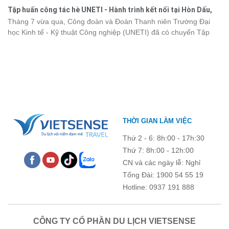
đẹp của di sản thiên nhiên thế giới, các thành viên còn có dịp gắn
năm 2026 ngay dưới đây.
Tập huấn công tác hè UNETI - Hành trình kết nối tại Hòn Dấu,
kết, sẻ chia và lưu giữ nhiều khoảnh khắc đáng nhớ. Hãy cùng
Đồ Sơn
Tháng 7 vừa qua, Công đoàn và Đoàn Thanh niên Trường Đại
nhìn lại chuyến đi ngập tràn niềm vui và những trải nghiệm khó
học Kinh tế - Kỹ thuật Công nghiệp (UNETI) đã có chuyến Tập
quên.
huấn công tác hè 2026 đầy ý nghĩa tại Hòn Dấu - Đồ Sơn. Không
chỉ là dịp nâng cao kỹ năng và chia sẻ kinh nghiệm công tác,
chương trình còn mang đến những hoạt động giao lưu sôi nổi,
góp phần gắn kết tập thể và lưu giữ nhiều kỷ niệm đáng nhớ.
THỜI GIAN LÀM VIỆC
Thứ 2 - 6: 8h:00 - 17h:30
Thứ 7: 8h:00 - 12h:00
CN và các ngày lễ: Nghỉ
Tổng Đài: 1900 54 55 19
Hotline: 0937 191 888
CÔNG TY CỔ PHẦN DU LỊCH VIETSENSE