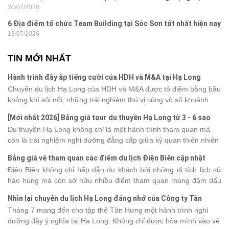
20/07/2026
nghi
6 Địa điểm tổ chức Team Building tại Sóc Sơn tốt nhất hiện nay
18/07/2026
TIN MỚI NHẤT
Hành trình đầy ắp tiếng cười của HDH và M&A tại Hạ Long
Chuyến du lịch Hạ Long của HDH và M&A được tô điểm bằng bầu
không khí sôi nổi, những trải nghiệm thú vị cùng vô số khoảnh
khắc đáng nhớ. Từ vẻ đẹp của kỳ quan thiên nhiên đến những
[Mới nhất 2026] Bảng giá tour du thuyền Hạ Long từ 3 - 6 sao
phút giây đồng hành bên nhau, tất cả đã tạo nên một chuyến đi
Du thuyền Hạ Long không chỉ là một hành trình tham quan mà
tràn đầy cảm xúc và dấu ấn khó quên.
còn là trải nghiệm nghỉ dưỡng đẳng cấp giữa kỳ quan thiên nhiên
thế giới. Tuy nhiên, mỗi hạng du thuyền sẽ có mức giá và dịch vụ
Bảng giá vé tham quan các điểm du lịch Điện Biên cập nhật
khác nhau, khiến nhiều du khách băn khoăn khi lựa chọn. Bài viết
2026
Điện Biên không chỉ hấp dẫn du khách bởi những di tích lịch sử
dưới đây sẽ cập nhật bảng giá tour du thuyền Hạ Long mới nhất
hào hùng mà còn sở hữu nhiều điểm tham quan mang đậm dấu
2026 từ 3 - 6 sao, giúp bạn dễ dàng so sánh và tìm được hành
ấn văn hóa và thiên nhiên Tây Bắc. Nếu đang lên kế hoạch khám
trình phù hợp với nhu cầu cũng như ngân sách.
Nhìn lại chuyến du lịch Hạ Long đáng nhớ của Công ty Tân
phá vùng đất này, việc cập nhật trước giá vé sẽ giúp bạn chủ
Hưng 2026
Tháng 7 mang đến cho tập thể Tân Hưng một hành trình nghỉ
động hơn trong lịch trình và chi phí. Cùng Vietsense Travel tham
dưỡng đầy ý nghĩa tại Hạ Long. Không chỉ được hòa mình vào vẻ
khảo bảng giá vé tham quan các điểm
du lịch Điện Biên
mới nhất