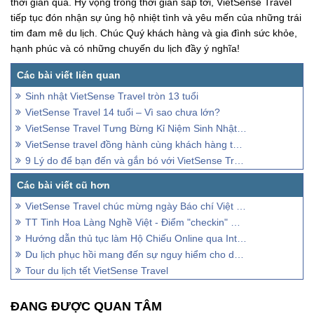
thời gian qua. Hy vọng trong thời gian sắp tới, VietSense Travel
tiếp tục đón nhận sự ủng hộ nhiệt tình và yêu mến của những trái
tim đam mê du lịch. Chúc Quý khách hàng và gia đình sức khỏe,
hạnh phúc và có những chuyến du lịch đầy ý nghĩa!
Sinh nhật VietSense Travel tròn 13 tuổi
VietSense Travel 14 tuổi – Vì sao chưa lớn?
VietSense Travel Tưng Bừng Kỉ Niệm Sinh Nhật Lần Thứ 9
VietSense travel đồng hành cùng khách hàng tại Travel Fest 2019
9 Lý do để bạn đến và gắn bó với VietSense Travel
VietSense Travel chúc mừng ngày Báo chí Việt Nam
TT Tinh Hoa Làng Nghề Việt - Điểm "checkin" mới dành cho giới trẻ
Hướng dẫn thủ tục làm Hộ Chiếu Online qua Internet
Du lịch phục hồi mang đến sự nguy hiểm cho doanh nghiệp Lữ hành
Tour du lịch tết VietSense Travel
ĐANG ĐƯỢC QUAN TÂM