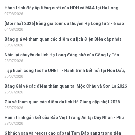
Hành trình đầy ắp tiếng cười của HDH và M&A tại Hạ Long
07/08/2026
[Mới nhất 2026] Bảng giá tour du thuyền Hạ Long từ 3 - 6 sao
04/08/2026
Bảng giá vé tham quan các điểm du lịch Điện Biên cập nhật
30/07/2026
2026
Nhìn lại chuyến du lịch Hạ Long đáng nhớ của Công ty Tân
28/07/2026
Hưng 2026
Tập huấn công tác hè UNETI - Hành trình kết nối tại Hòn Dấu,
25/07/2026
Đồ Sơn
Bảng Giá vé các điểm thăm quan tại Mộc Châu và Sơn La 2026
25/07/2026
Giá vé tham quan các điểm du lịch Hà Giang cập nhật 2026
25/07/2026
Hành trình gắn kết của Bảo Việt Tràng An tại Quy Nhơn - Phú
23/07/2026
Yên
6 khách sạn và resort cao cấp tại Tam Đảo sang trọng tiện