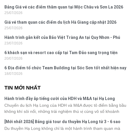
Bảng Giá vé các điểm thăm quan tại Mộc Châu và Sơn La 2026
25/07/2026
Giá vé tham quan các điểm du lịch Hà Giang cập nhật 2026
25/07/2026
Hành trình gắn kết của Bảo Việt Tràng An tại Quy Nhơn - Phú
23/07/2026
Yên
6 khách sạn và resort cao cấp tại Tam Đảo sang trọng tiện
20/07/2026
nghi
6 Địa điểm tổ chức Team Building tại Sóc Sơn tốt nhất hiện nay
18/07/2026
TIN MỚI NHẤT
Hành trình đầy ắp tiếng cười của HDH và M&A tại Hạ Long
Chuyến du lịch Hạ Long của HDH và M&A được tô điểm bằng bầu
không khí sôi nổi, những trải nghiệm thú vị cùng vô số khoảnh
khắc đáng nhớ. Từ vẻ đẹp của kỳ quan thiên nhiên đến những
[Mới nhất 2026] Bảng giá tour du thuyền Hạ Long từ 3 - 6 sao
phút giây đồng hành bên nhau, tất cả đã tạo nên một chuyến đi
Du thuyền Hạ Long không chỉ là một hành trình tham quan mà
tràn đầy cảm xúc và dấu ấn khó quên.