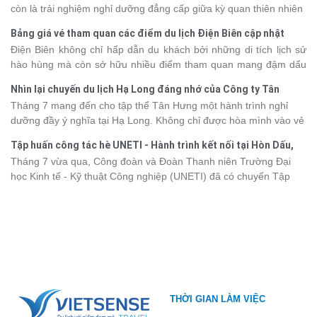
còn là trải nghiệm nghỉ dưỡng đẳng cấp giữa kỳ quan thiên nhiên
thế giới. Tuy nhiên, mỗi hạng du thuyền sẽ có mức giá và dịch vụ
Bảng giá vé tham quan các điểm du lịch Điện Biên cập nhật
khác nhau, khiến nhiều du khách băn khoăn khi lựa chọn. Bài viết
2026
Điện Biên không chỉ hấp dẫn du khách bởi những di tích lịch sử
dưới đây sẽ cập nhật bảng giá tour du thuyền Hạ Long mới nhất
hào hùng mà còn sở hữu nhiều điểm tham quan mang đậm dấu
2026 từ 3 - 6 sao, giúp bạn dễ dàng so sánh và tìm được hành
ấn văn hóa và thiên nhiên Tây Bắc. Nếu đang lên kế hoạch khám
trình phù hợp với nhu cầu cũng như ngân sách.
Nhìn lại chuyến du lịch Hạ Long đáng nhớ của Công ty Tân
phá vùng đất này, việc cập nhật trước giá vé sẽ giúp bạn chủ
Hưng 2026
Tháng 7 mang đến cho tập thể Tân Hưng một hành trình nghỉ
động hơn trong lịch trình và chi phí. Cùng Vietsense Travel tham
dưỡng đầy ý nghĩa tại Hạ Long. Không chỉ được hòa mình vào vẻ
khảo bảng giá vé tham quan các điểm
du lịch Điện Biên
mới nhất
đẹp của di sản thiên nhiên thế giới, các thành viên còn có dịp gắn
năm 2026 ngay dưới đây.
Tập huấn công tác hè UNETI - Hành trình kết nối tại Hòn Dấu,
kết, sẻ chia và lưu giữ nhiều khoảnh khắc đáng nhớ. Hãy cùng
Đồ Sơn
Tháng 7 vừa qua, Công đoàn và Đoàn Thanh niên Trường Đại
nhìn lại chuyến đi ngập tràn niềm vui và những trải nghiệm khó
học Kinh tế - Kỹ thuật Công nghiệp (UNETI) đã có chuyến Tập
quên.
huấn công tác hè 2026 đầy ý nghĩa tại Hòn Dấu - Đồ Sơn. Không
chỉ là dịp nâng cao kỹ năng và chia sẻ kinh nghiệm công tác,
chương trình còn mang đến những hoạt động giao lưu sôi nổi,
góp phần gắn kết tập thể và lưu giữ nhiều kỷ niệm đáng nhớ.
THỜI GIAN LÀM VIỆC