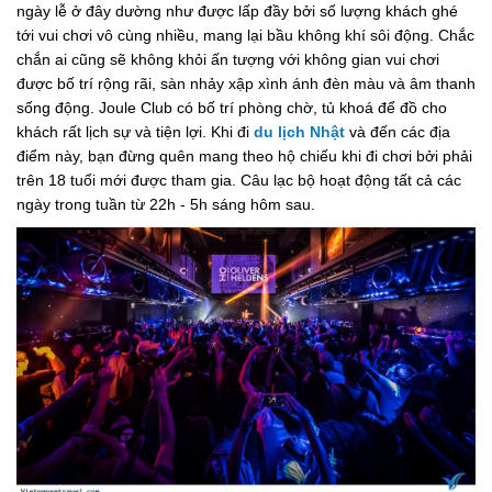
ngày lễ ở đây dường như được lấp đầy bởi số lượng khách ghé
tới vui chơi vô cùng nhiều, mang lại bầu không khí sôi động. Chắc
chắn ai cũng sẽ không khỏi ấn tượng với không gian vui chơi
được bố trí rộng rãi, sàn nhảy xập xình ánh đèn màu và âm thanh
sống động. Joule Club có bố trí phòng chờ, tủ khoá để đồ cho
khách rất lịch sự và tiện lợi. Khi đi
du lịch Nhật
và đến các địa
điểm này, bạn đừng quên mang theo hộ chiếu khi đi chơi bởi phải
trên 18 tuổi mới được tham gia. Câu lạc bộ hoạt động tất cả các
ngày trong tuần từ 22h - 5h sáng hôm sau.