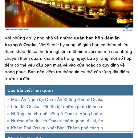
Với những gợi ý nho nhỏ về những
quán bar, hộp đêm ấn
tượng ở Osaka
, VietSense hy vọng sẽ giúp bạn có thêm nhiều
tham khảo để có thể trải nghiệm một niềm vui mới mẻ sau những
chuyến tham quan, khám phá trong ngày. Lưu ý rằng một số hộp
đêm có thể yêu cầu bạn mua vé vào cửa hoặc có quy định về
trang phục. Bạn nên kiểm tra thông tin cụ thể của từng địa điểm
trước khi đến.
Món Ăn Ngon tại Quán Ăn Không Ghế ở Osaka
Lâu đài Osaka: Tất tần tật những gì du khách cần biết!
Những khu chợ nổi tiếng ở Osaka: Hàng hoá và ẩm thực
Hướng dẫn du lịch Osaka: thăm quan, đi lại, ăn ở, mua sắm
Khám Phá Osaka Nhật Bản: Thành phố cảng nổi tiếng toàn cầu