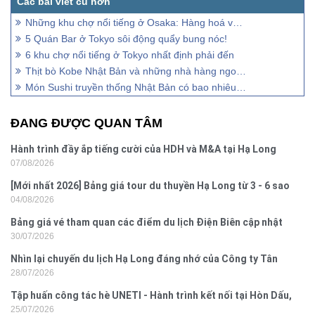
Những khu chợ nổi tiếng ở Osaka: Hàng hoá và ẩm thực
5 Quán Bar ở Tokyo sôi động quẩy bung nóc!
6 khu chợ nổi tiếng ở Tokyo nhất định phải đến
Thịt bò Kobe Nhật Bản và những nhà hàng ngon ở xứ Anh Đào
Món Sushi truyền thống Nhật Bản có bao nhiêu loại?
ĐANG ĐƯỢC QUAN TÂM
Hành trình đầy ắp tiếng cười của HDH và M&A tại Hạ Long
07/08/2026
[Mới nhất 2026] Bảng giá tour du thuyền Hạ Long từ 3 - 6 sao
04/08/2026
Bảng giá vé tham quan các điểm du lịch Điện Biên cập nhật
30/07/2026
2026
Nhìn lại chuyến du lịch Hạ Long đáng nhớ của Công ty Tân
28/07/2026
Hưng 2026
Tập huấn công tác hè UNETI - Hành trình kết nối tại Hòn Dấu,
25/07/2026
Đồ Sơn