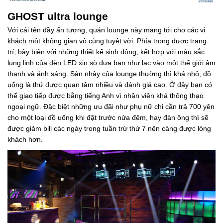
GHOST ultra lounge
Với cái tên đầy ấn tượng, quán lounge này mang tới cho các vị
khách một không gian vô cùng tuyệt vời. Phía trong được trang
trí, bày biện với những thiết kế sinh động, kết hợp với màu sắc
lung linh của đèn LED xịn sò đưa bạn như lạc vào một thế giới âm
thanh và ánh sáng. Sàn nhảy của lounge thường thì khá nhỏ, đồ
uống là thứ được quan tâm nhiều và đánh giá cao. Ở đây bạn có
thể giao tiếp được bằng tiếng Anh vì nhân viên khá thông thạo
ngoại ngữ. Đặc biệt những ưu đãi như phụ nữ chỉ cần trả 700 yên
cho một loại đồ uống khi đặt trước nửa đêm, hay đàn ông thì sẽ
được giảm bill các ngày trong tuần trừ thứ 7 nên càng được lòng
khách hơn.