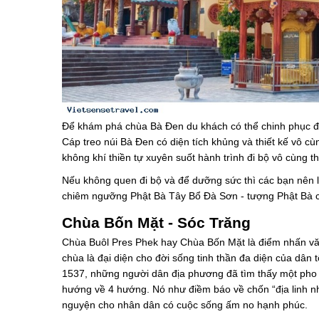
Để khám phá chùa Bà Đen du khách có thể chinh phục đư
Cáp treo núi Bà Đen có diện tích khủng và thiết kế vô 
không khí thiền tự xuyên suốt hành trình đi bộ vô cùng thú
Nếu không quen đi bộ và để dưỡng sức thì các bạn nên l
chiêm ngưỡng Phật Bà Tây Bổ Đà Sơn - tượng Phật Bà 
Chùa Bốn Mặt - Sóc Trăng
Chùa Buôl Pres Phek hay Chùa Bốn Mặt là điểm nhấn văn 
chùa là đại diện cho đời sống tinh thần đa diện của dâ
1537, những người dân địa phương đã tìm thấy một pho t
hướng về 4 hướng. Nó như điềm báo về chốn “địa linh nhâ
nguyện cho nhân dân có cuộc sống ấm no hạnh phúc.