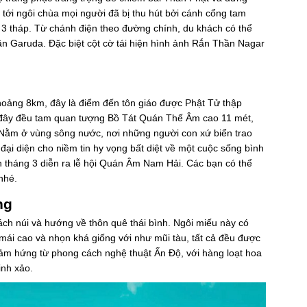
 tới ngôi chùa mọi người đã bị thu hút bởi cánh cổng tam
 3 tháp. Từ chánh điện theo đường chính, du khách có thể
 Garuda. Đặc biệt cột cờ tái hiện hình ảnh Rắn Thần Nagar
oảng 8km, đây là điểm đến tôn giáo được Phật Tử thập
 đây đều tam quan tượng Bồ Tát Quán Thế Âm cao 11 mét,
. Nằm ở vùng sông nước, nơi những người con xứ biển trao
i diện cho niềm tin hy vọng bất diệt về một cuộc sống bình
 tháng 3 diễn ra lễ hội Quán Âm Nam Hải. Các bạn có thể
nhé.
ng
ch núi và hướng về thôn quê thái bình. Ngôi miếu này có
ái cao và nhọn khá giống với như mũi tàu, tất cả đều được
 cảm hứng từ phong cách nghệ thuật Ấn Độ, với hàng loạt hoa
inh xảo.