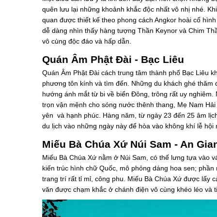
quên lưu lại những khoảnh khắc độc nhất vô nhị nhé. Khi
quan được thiết kế theo phong cách Angkor hoài cổ hình
dễ dàng nhìn thấy hàng tượng Thần Keynor và Chim Thần
vô cùng độc đáo và hấp dẫn.
Quán Âm Phật Đài - Bạc Liêu
Quán Âm Phật Đài cách trung tâm thành phố Bạc Liêu kh
phương tôn kính và tìm đến. Những du khách ghé thăm
hướng ánh mắt từ bi về biển Đông, trông rất uy nghiêm
trọn vận mệnh cho sóng nước thênh thang, Mẹ Nam Hải đạ
yên và hạnh phúc. Hàng năm, từ ngày 23 đến 25 âm lịch
du lịch vào những ngày này để hòa vào không khí lễ hội 
Miếu Bà Chúa Xứ Núi Sam - An Gia
Miếu Bà Chúa Xứ nằm ở Núi Sam, có thế lưng tựa vào vá
kiến trúc hình chữ Quốc, mô phỏng dáng hoa sen; phần m
trang trí rất tỉ mỉ, công phu. Miếu Bà Chúa Xứ được lấy
văn được chạm khắc ở chánh điện vô cùng khéo léo và t