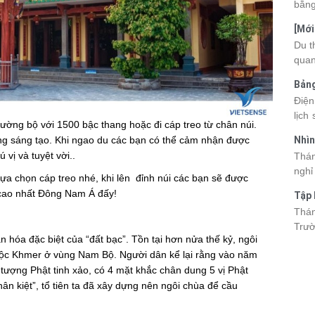
bằng
cùng
[Mới
quan
6 sa
Du t
nhau
quan
và d
kỳ q
Bảng
thuy
nhật
Điện
du k
lịch
cập 
ờng bộ với 1500 bậc thang hoặc đi cáp treo từ chân núi.
mang
2026
cùng sáng tạo. Khi ngao du các bạn có thể cảm nhận được
Nhìn
đang
được
 vị và tuyệt vời..
Tân
Thán
trướ
sách
nghỉ
chi 
ựa chọn cáp treo nhé, khi lên đỉnh núi các bạn sẽ được
hòa 
tha
cao nhất Đông Nam Á đấy!
Tập 
thàn
2026
Hòn 
Thán
khoả
Trườ
ngập
hóa đặc biệt của “đất bạc”. Tồn tại hơn nửa thế kỷ, ngôi
đã c
n tộc Khmer ở vùng Nam Bộ. Người dân kể lại rằng vào năm
Hòn 
ượng Phật tinh xảo, có 4 mặt khắc chân dung 5 vị Phật
và c
n kiệt”, tổ tiên ta đã xây dựng nên ngôi chùa để cầu
đến 
tập 