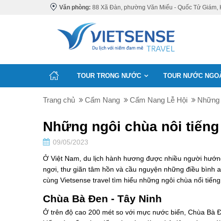
Văn phòng:
88 Xã Đàn, phường Văn Miếu - Quốc Tử Giám, 
TOUR TRONG NƯỚC
TOUR NƯỚC NGO
Trang chủ
Cẩm Nang
Cẩm Nang Lễ Hội
Những 
Những ngôi chùa nôi tiến
09/05/2023
Ở Việt Nam, du lịch hành hương được nhiều người hướng
ngơi, thư giãn tâm hồn và cầu nguyện những điều bình 
cùng Vietsense travel tìm hiểu những ngôi chùa nổi tiế
Chùa Bà Đen - Tây Ninh
Ở trên độ cao 200 mét so với mực nước biển, Chùa Bà Đ