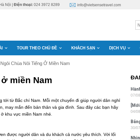
Hà Nội |
Điện thoại:
024 3972 8289
info@vietsensetravel.com
ÀI
TOUR THEO CHỦ ĐỀ
KHÁCH SẠN
DỊCH VỤ
Ngôi Chùa Nôi Tiếng Ở Miền Nam
ĐA
g ở miền Nam
Hành
07/0
Lon
 tới từ Bắc chí Nam. Mỗi một chuyến đi giúp người dân nghỉ
[Mới
an, may mắn đến bản thân và gia đình. Sau đây các bạn hãy
04/0
6 sa
ng ở khu vực miền Nam nhé.
Bảng
30/0
nhật
en được người dân và du khách cả nước yêu thích. Với lối
Nhìn