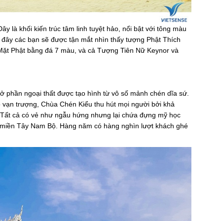
y là khối kiến trúc tâm linh tuyệt hảo, nổi bật với tông màu
 đây các bạn sẽ được tận mắt nhìn thấy tượng Phật Thích
Mặt Phật bằng đá 7 màu, và cả Tượng Tiên Nữ Keynor và
 phần ngoại thất được tạo hình từ vô số mảnh chén dĩa sứ.
vạn trượng, Chùa Chén Kiểu thu hút mọi người bởi khả
 Tất cả có vẻ như ngẫu hứng nhưng lại chứa đựng mỹ học
 ở miền Tây Nam Bộ. Hàng năm có hàng nghìn lượt khách ghé