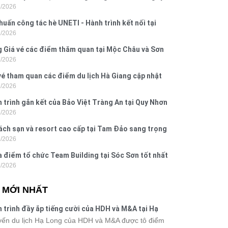
7/2026
 Hưng 2026
huấn công tác hè UNETI - Hành trình kết nối tại
7/2026
Dấu, Đồ Sơn
 Giá vé các điểm thăm quan tại Mộc Châu và Sơn
7/2026
026
vé tham quan các điểm du lịch Hà Giang cập nhật
7/2026
6
 trình gắn kết của Bảo Việt Tràng An tại Quy Nhơn
7/2026
ú Yên
ách sạn và resort cao cấp tại Tam Đảo sang trọng
7/2026
 nghi
a điểm tổ chức Team Building tại Sóc Sơn tốt nhất
7/2026
 nay
N MỚI NHẤT
 trình đầy ắp tiếng cười của HDH và M&A tại Hạ
g
ến du lịch Hạ Long của HDH và M&A được tô điểm