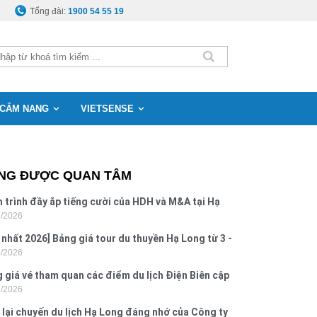
Tổng đài:
1900 54 55 19
CẨM NANG
VIETSENSE
NG ĐƯỢC QUAN TÂM
 trình đầy ắp tiếng cười của HDH và M&A tại Hạ
8/2026
g
 nhất 2026] Bảng giá tour du thuyền Hạ Long từ 3 -
8/2026
o
 giá vé tham quan các điểm du lịch Điện Biên cập
7/2026
 2026
 lại chuyến du lịch Hạ Long đáng nhớ của Công ty