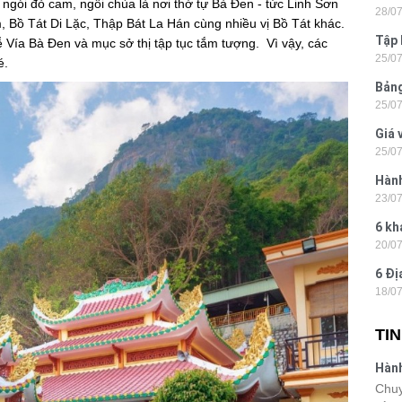
ngói đỏ cam, ngôi chùa là nơi thờ tự Bà Đen - tức Linh Sơn
28/0
Tân
 Bồ Tát Di Lặc, Thập Bát La Hán cùng nhiều vị Bồ Tát khác.
Tập 
Vía Bà Đen và mục sở thị tập tục tắm tượng. Vì vậy, các
25/0
Hòn 
é.
Bảng
25/0
La 2
Giá 
25/0
202
Hành
23/0
- Ph
6 kh
20/0
tiện
6 Đị
18/0
hiện
TI
Hành
Lon
Chuy