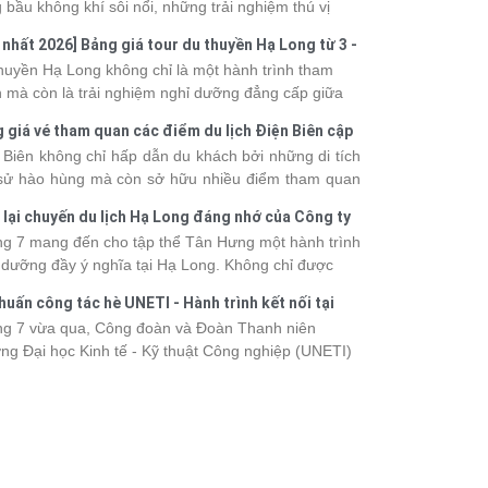
 bầu không khí sôi nổi, những trải nghiệm thú vị
 vô số khoảnh khắc đáng nhớ. Từ vẻ đẹp của kỳ
 nhất 2026] Bảng giá tour du thuyền Hạ Long từ 3 -
 thiên nhiên đến những phút giây đồng hành bên
o
huyền Hạ Long không chỉ là một hành trình tham
, tất cả đã tạo nên một chuyến đi tràn đầy cảm xúc
 mà còn là trải nghiệm nghỉ dưỡng đẳng cấp giữa
ấu ấn khó quên.
uan thiên nhiên thế giới. Tuy nhiên, mỗi hạng du
 giá vé tham quan các điểm du lịch Điện Biên cập
ền sẽ có mức giá và dịch vụ khác nhau, khiến nhiều
 2026
 Biên không chỉ hấp dẫn du khách bởi những di tích
hách băn khoăn khi lựa chọn. Bài viết dưới đây sẽ
 sử hào hùng mà còn sở hữu nhiều điểm tham quan
nhật bảng giá tour du thuyền Hạ Long mới nhất
 đậm dấu ấn văn hóa và thiên nhiên Tây Bắc. Nếu
 từ 3 - 6 sao, giúp bạn dễ dàng so sánh và tìm
 lại chuyến du lịch Hạ Long đáng nhớ của Công ty
 lên kế hoạch khám phá vùng đất này, việc cập nhật
 hành trình phù hợp với nhu cầu cũng như ngân
 Hưng 2026
g 7 mang đến cho tập thể Tân Hưng một hành trình
c giá vé sẽ giúp bạn chủ động hơn trong lịch trình và
.
 dưỡng đầy ý nghĩa tại Hạ Long. Không chỉ được
phí. Cùng Vietsense Travel tham khảo bảng giá vé
mình vào vẻ đẹp của di sản thiên nhiên thế giới, các
m quan các điểm
du lịch Điện Biên
mới nhất năm
huấn công tác hè UNETI - Hành trình kết nối tại
h viên còn có dịp gắn kết, sẻ chia và lưu giữ nhiều
 ngay dưới đây.
Dấu, Đồ Sơn
g 7 vừa qua, Công đoàn và Đoàn Thanh niên
nh khắc đáng nhớ. Hãy cùng nhìn lại chuyến đi
ng Đại học Kinh tế - Kỹ thuật Công nghiệp (UNETI)
 tràn niềm vui và những trải nghiệm khó quên.
ó chuyến Tập huấn công tác hè 2026 đầy ý nghĩa tại
Dấu - Đồ Sơn. Không chỉ là dịp nâng cao kỹ năng
hia sẻ kinh nghiệm công tác, chương trình còn mang
những hoạt động giao lưu sôi nổi, góp phần gắn kết
thể và lưu giữ nhiều kỷ niệm đáng nhớ.