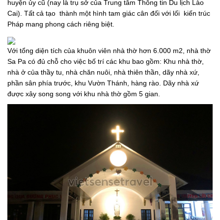
huyện ủy cũ (nay là trụ sở của Trung tâm Thông tin Du lịch Lào
Cai). Tất cả tạo thành một hình tam giác cân đối với lối kiến trúc
Pháp mang phong cách riêng biệt.
Với tổng diện tích của khuôn viên nhà thờ hơn 6.000 m2, nhà thờ
Sa Pa có đủ chỗ cho việc bố trí các khu bao gồm: Khu nhà thờ,
nhà ở của thầy tu, nhà chăn nuôi, nhà thiên thần, dãy nhà xứ,
phần sân phía trước, khu Vườn Thánh, hàng rào. Dãy nhà xứ
được xây song song với khu nhà thờ gồm 5 gian.