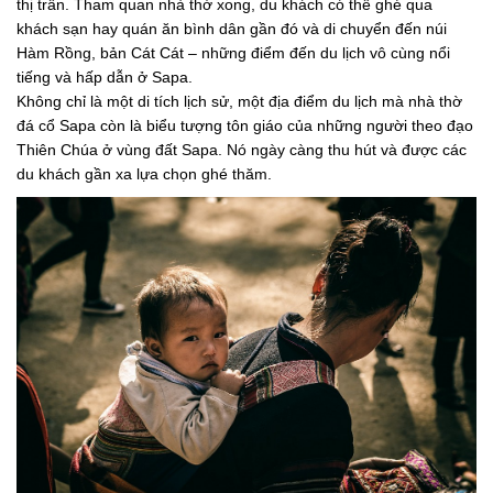
thị trấn. Tham quan nhà thờ xong, du khách có thể ghé qua
khách sạn hay quán ăn bình dân gần đó và di chuyển đến núi
Hàm Rồng, bản Cát Cát – những điểm đến du lịch vô cùng nổi
tiếng và hấp dẫn ở Sapa.
Không chỉ là một di tích lịch sử, một địa điểm du lịch mà nhà thờ
đá cổ Sapa còn là biểu tượng tôn giáo của những người theo đạo
Thiên Chúa ở vùng đất Sapa. Nó ngày càng thu hút và được các
du khách gần xa lựa chọn ghé thăm.