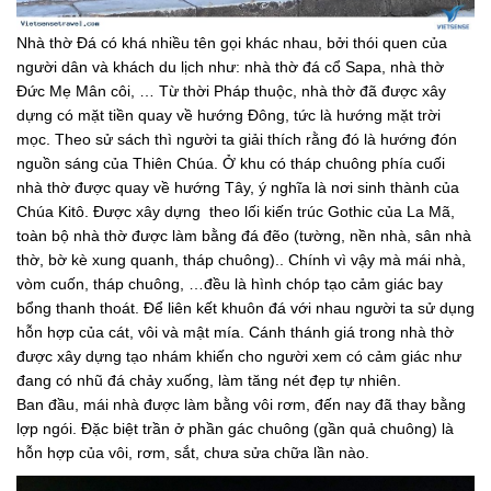
Nhà thờ Đá có khá nhiều tên gọi khác nhau, bởi thói quen của
người dân và khách du lịch như: nhà thờ đá cổ Sapa, nhà thờ
Đức Mẹ Mân côi, … Từ thời Pháp thuộc, nhà thờ đã được xây
dựng có mặt tiền quay về hướng Đông, tức là hướng mặt trời
mọc. Theo sử sách thì người ta giải thích rằng đó là hướng đón
nguồn sáng của Thiên Chúa. Ở khu có tháp chuông phía cuối
nhà thờ được quay về hướng Tây, ý nghĩa là nơi sinh thành của
Chúa Kitô. Được xây dựng theo lối kiến trúc Gothic của La Mã,
toàn bộ nhà thờ được làm bằng đá đẽo (tường, nền nhà, sân nhà
thờ, bờ kè xung quanh, tháp chuông).. Chính vì vậy mà mái nhà,
vòm cuốn, tháp chuông, …đều là hình chóp tạo cảm giác bay
bổng thanh thoát. Để liên kết khuôn đá với nhau người ta sử dụng
hỗn hợp của cát, vôi và mật mía. Cánh thánh giá trong nhà thờ
được xây dựng tạo nhám khiến cho người xem có cảm giác như
đang có nhũ đá chảy xuống, làm tăng nét đẹp tự nhiên.
Ban đầu, mái nhà được làm bằng vôi rơm, đến nay đã thay bằng
lợp ngói. Đặc biệt trần ở phần gác chuông (gần quả chuông) là
hỗn hợp của vôi, rơm, sắt, chưa sửa chữa lần nào.