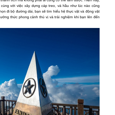
ột thành tích mà không phải ai cũng có thể làm được. Hiện nay,
a cùng với việc xây dựng cáp treo, và hầu như lúc nào cũng
họn đi bộ đường dài, bạn sẽ tìm hiểu hệ thực vật và động vật
thưởng thức phong cảnh thú vị và trải nghiệm khi bạn lên đến