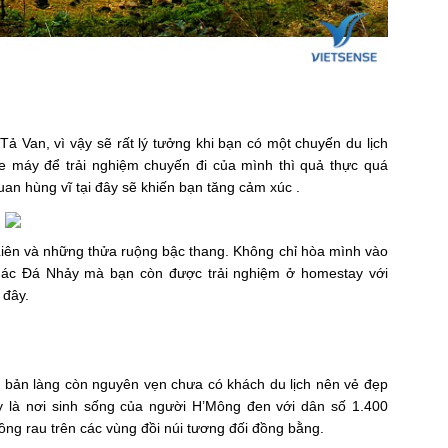
ả Van, vì vậy sẽ rất lý tưởng khi bạn có một chuyến du lịch
e máy để trải nghiệm chuyến đi của mình thì quả thực quá
n hùng vĩ tại đây sẽ khiến bạn tăng cảm xúc .
iên và những thửa ruộng bậc thang. Không chỉ hòa mình vào
thác Đá Nhảy mà bạn còn được trải nghiệm ở homestay với
 đây.
ột bản làng còn nguyên vẹn chưa có khách du lịch nên vẻ đẹp
 là nơi sinh sống của người H’Mông đen với dân số 1.400
rồng rau trên các vùng đồi núi tương đối đồng bằng.