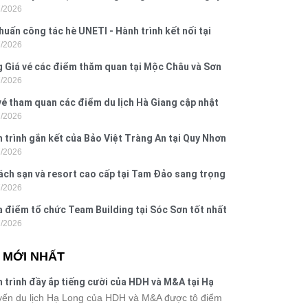
7/2026
 Hưng 2026
huấn công tác hè UNETI - Hành trình kết nối tại
7/2026
Dấu, Đồ Sơn
 Giá vé các điểm thăm quan tại Mộc Châu và Sơn
7/2026
026
vé tham quan các điểm du lịch Hà Giang cập nhật
7/2026
6
 trình gắn kết của Bảo Việt Tràng An tại Quy Nhơn
7/2026
ú Yên
ách sạn và resort cao cấp tại Tam Đảo sang trọng
7/2026
 nghi
a điểm tổ chức Team Building tại Sóc Sơn tốt nhất
7/2026
 nay
N MỚI NHẤT
 trình đầy ắp tiếng cười của HDH và M&A tại Hạ
g
ến du lịch Hạ Long của HDH và M&A được tô điểm