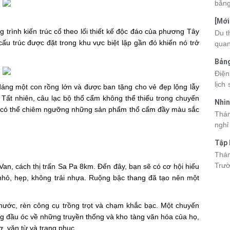
bằng
cùng
[Mới
quan
trình kiến ​​trúc cổ theo lối thiết kế độc đáo của phương Tây
6 sa
Du t
nhau
ấu trúc được đặt trong khu vực biệt lập gần đó khiến nó trở
quan
và d
kỳ q
Bảng
thuy
nhật
Điện
du k
lịch
áng một con rồng lớn và được ban tặng cho vẻ đẹp lộng lẫy
cập 
mang
2026
Tất nhiên, câu lạc bộ thổ cẩm không thể thiếu trong chuyến
Nhìn
đang
được
ạn có thể chiêm ngưỡng những sản phẩm thổ cẩm đầy màu sắc
Tân
Thán
trướ
sách
nghỉ
chi 
hòa 
tha
Tập 
thàn
2026
Hòn 
Thán
khoả
Trườ
an, cách thị trấn Sa Pa 8km. Đến đây, bạn sẽ có cơ hội hiểu
ngập
đã c
nhỏ, hẹp, không trải nhựa. Ruộng bậc thang đã tạo nên một
Hòn 
và c
ước, rèn công cụ trồng trọt và chạm khắc bạc. Một chuyến
đến 
 đầu óc về những truyền thống và kho tàng văn hóa của họ,
tập 
ơ, văn từ và trang phục.