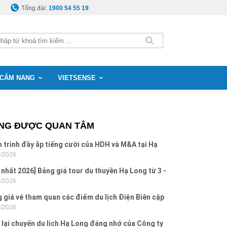
Tổng đài:
1900 54 55 19
CẨM NANG
VIETSENSE
NG ĐƯỢC QUAN TÂM
 trình đầy ắp tiếng cười của HDH và M&A tại Hạ
8/2026
g
 nhất 2026] Bảng giá tour du thuyền Hạ Long từ 3 -
8/2026
o
 giá vé tham quan các điểm du lịch Điện Biên cập
7/2026
 2026
 lại chuyến du lịch Hạ Long đáng nhớ của Công ty