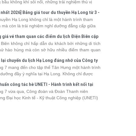
 bầu không khí sôi nổi, những trải nghiệm thú vị
 vô số khoảnh khắc đáng nhớ. Từ vẻ đẹp của kỳ
 nhất 2026] Bảng giá tour du thuyền Hạ Long từ 3 -
 thiên nhiên đến những phút giây đồng hành bên
o
huyền Hạ Long không chỉ là một hành trình tham
, tất cả đã tạo nên một chuyến đi tràn đầy cảm xúc
 mà còn là trải nghiệm nghỉ dưỡng đẳng cấp giữa
ấu ấn khó quên.
uan thiên nhiên thế giới. Tuy nhiên, mỗi hạng du
 giá vé tham quan các điểm du lịch Điện Biên cập
ền sẽ có mức giá và dịch vụ khác nhau, khiến nhiều
 2026
 Biên không chỉ hấp dẫn du khách bởi những di tích
hách băn khoăn khi lựa chọn. Bài viết dưới đây sẽ
 sử hào hùng mà còn sở hữu nhiều điểm tham quan
nhật bảng giá tour du thuyền Hạ Long mới nhất
 đậm dấu ấn văn hóa và thiên nhiên Tây Bắc. Nếu
 từ 3 - 6 sao, giúp bạn dễ dàng so sánh và tìm
 lại chuyến du lịch Hạ Long đáng nhớ của Công ty
 lên kế hoạch khám phá vùng đất này, việc cập nhật
 hành trình phù hợp với nhu cầu cũng như ngân
 Hưng 2026
g 7 mang đến cho tập thể Tân Hưng một hành trình
c giá vé sẽ giúp bạn chủ động hơn trong lịch trình và
.
 dưỡng đầy ý nghĩa tại Hạ Long. Không chỉ được
phí. Cùng Vietsense Travel tham khảo bảng giá vé
mình vào vẻ đẹp của di sản thiên nhiên thế giới, các
m quan các điểm
du lịch Điện Biên
mới nhất năm
huấn công tác hè UNETI - Hành trình kết nối tại
h viên còn có dịp gắn kết, sẻ chia và lưu giữ nhiều
 ngay dưới đây.
Dấu, Đồ Sơn
g 7 vừa qua, Công đoàn và Đoàn Thanh niên
nh khắc đáng nhớ. Hãy cùng nhìn lại chuyến đi
ng Đại học Kinh tế - Kỹ thuật Công nghiệp (UNETI)
 tràn niềm vui và những trải nghiệm khó quên.
ó chuyến Tập huấn công tác hè 2026 đầy ý nghĩa tại
Dấu - Đồ Sơn. Không chỉ là dịp nâng cao kỹ năng
hia sẻ kinh nghiệm công tác, chương trình còn mang
những hoạt động giao lưu sôi nổi, góp phần gắn kết
thể và lưu giữ nhiều kỷ niệm đáng nhớ.