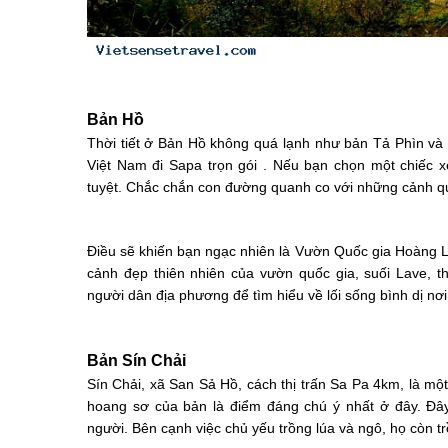
Bản Hồ
Thời tiết ở Bản Hồ không quá lạnh như bản Tả Phìn và T
Việt Nam đi Sapa trọn gói . Nếu bạn chọn một chiếc x
tuyệt. Chắc chắn con đường quanh co với những cảnh qua
Điều sẽ khiến bạn ngạc nhiên là Vườn Quốc gia Hoàng L
cảnh đẹp thiên nhiên của vườn quốc gia, suối Lave, 
người dân địa phương để tìm hiểu về lối sống bình dị nơi
Bản Sín Chải
Sín Chải, xã San Sả Hồ, cách thị trấn Sa Pa 4km, là m
hoang sơ của bản là điểm đáng chú ý nhất ở đây. Đây
người. Bên cạnh việc chủ yếu trồng lúa và ngô, họ còn t