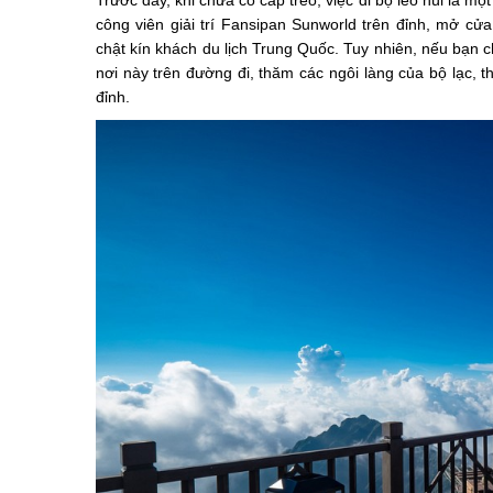
Trước đây, khi chưa có cáp treo, việc đi bộ leo núi là m
công viên giải trí Fansipan Sunworld trên đỉnh, mở cử
chật kín khách du lịch Trung Quốc. Tuy nhiên, nếu bạn c
nơi này trên đường đi, thăm các ngôi làng của bộ lạc, 
đỉnh.