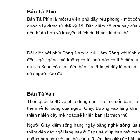
Bản Tà Phìn
Bản Tả Phìn là một tu viện phủ đầy rêu phong - một công 
được xây dựng từ thế kỷ 19. Đặc điểm cổ xưa này của c
nên bí ẩn hơn và khuyến khích du khách khám phá.
Đối diện với phía Đông Nam là núi Hàm Rồng với hình d
đến ngỡ ngàng mà không có từ ngữ nào có thể diễn tả. 
du lịch Sapa của bạn đến bản Tả Phìn ,vì đây là nơi b
của người Yao đỏ.
Bản Tả Van
Theo quốc lộ 4D về phía đông nam, bạn sẽ đến bản Tả V
thêm về lối sống của người Giáy. Đường vào làng khá 
thiên nhiên đầy mê hoặc,sẽ khiến bạn rất thích thú.
Người Giáy kiếm sống hàng ngày bằng nghề trồng lúa n
thăm đến các ngôi làng này ở Sapa sẽ giúp bạn mở mang
chẳng hạn như về tục thờ cúng tổ tiên, lưu giữ các bài th