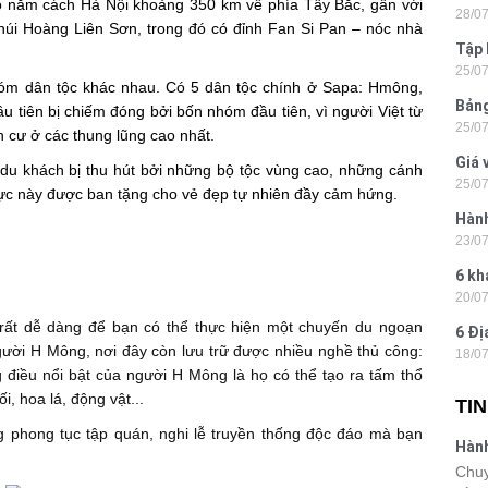
 Nó nằm cách Hà Nội khoảng 350 km về phía Tây Bắc, gần với
28/0
Tân
 núi Hoàng Liên Sơn, trong đó có đỉnh Fan Si Pan – nóc nhà
Tập 
25/0
Hòn 
nhóm dân tộc khác nhau. Có 5 dân tộc chính ở Sapa: Hmông,
Bảng
u tiên bị chiếm đóng bởi bốn nhóm đầu tiên, vì người Việt từ
25/0
La 2
h cư ở các thung lũng cao nhất.
Giá 
g du khách bị thu hút bởi những bộ tộc vùng cao, những cánh
25/0
202
vực này được ban tặng cho vẻ đẹp tự nhiên đầy cảm hứng.
Hành
23/0
- Ph
6 kh
20/0
tiện
 rất dễ dàng để bạn có thể thực hiện một chuyến du ngoạn
6 Đị
ười H Mông, nơi đây còn lưu trữ được nhiều nghề thủ công:
18/0
hiện
g điều nổi bật của người H Mông là họ có thể tạo ra tấm thổ
i, hoa lá, động vật...
TI
g phong tục tập quán, nghi lễ truyền thống độc đáo mà bạn
Hành
Lon
Chuy