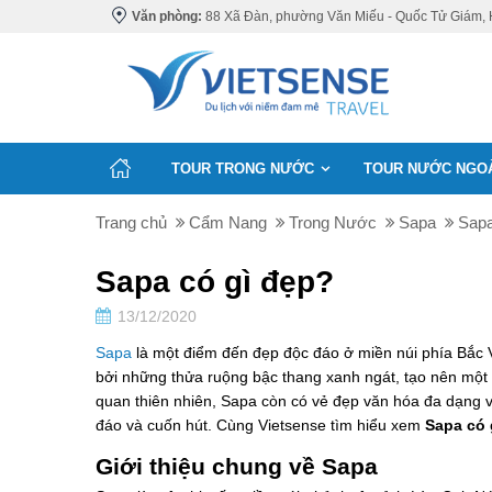
Văn phòng:
88 Xã Đàn, phường Văn Miếu - Quốc Tử Giám, 
TOUR TRONG NƯỚC
TOUR NƯỚC NGO
Trang chủ
Cẩm Nang
Trong Nước
Sapa
Sapa
Sapa có gì đẹp?
13/12/2020
Sapa
là một điểm đến đẹp độc đáo ở miền núi phía Bắc
bởi những thửa ruộng bậc thang xanh ngát, tạo nên một 
quan thiên nhiên, Sapa còn có vẻ đẹp văn hóa đa dạng v
đáo và cuốn hút. Cùng Vietsense tìm hiểu xem
Sapa có 
Giới thiệu chung về Sapa