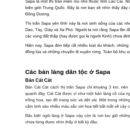
Sapa là một thị trấn miền núi nhỏ thuộc tỉnh Lào Cai.
biên giới Trung Quốc. Đây là nơi bạn sẽ nhìn thấy dãy
Đông Dương.
Thị trấn Sapa yên tĩnh này là nơi sinh sống của các 
Dao, Tày, Giáy và Xa Phó. Người ta nói rằng Sapa lần đầ
các vùng đất thấp (hay được gọi là người Kinh) chưa địn
Hiện nay, Sapa đón tiếp rất nhiều loạt du khách, nhữn
đồng lúa và những chuyến đi xuyên rừng. Toàn bộ khu 
Các bản làng dân tộc ở Sapa
Bản Cát Cát
Bản Cát Cát cách thị trấn Sapa chỉ khoảng 3 km, nên
quanh đây. Cát Cát được ví như một bản làng cổ của ng
trồng hoa, tạo đồ trang sức và dệt vải. Một trong nhữn
cẩm tinh xảo nhiều màu sắc với họa tiết bắt mắt về cây cố
Đặc biệt ngôi làng ở Sapa này còn là nơi lưu giữ nhữn
chưa từng được nhìn thấy ở bất kỳ đâu.