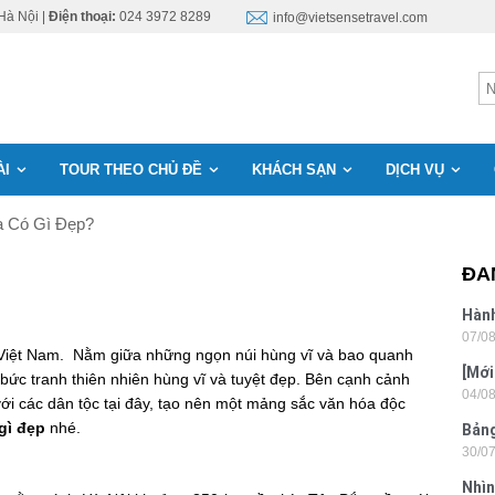
Hà Nội |
Điện thoại:
024 3972 8289
info@vietsensetravel.com
ÀI
TOUR THEO CHỦ ĐỀ
KHÁCH SẠN
DỊCH VỤ
 Có Gì Đẹp?
ĐA
Hành
07/0
Lon
 Việt Nam. Nằm giữa những ngọn núi hùng vĩ và bao quanh
[Mới
bức tranh thiên nhiên hùng vĩ và tuyệt đẹp. Bên cạnh cảnh
04/0
6 sa
ới các dân tộc tại đây, tạo nên một mảng sắc văn hóa độc
gì đẹp
nhé.
Bảng
30/0
nhật
Nhìn