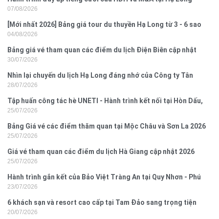
07/08/2026
[Mới nhất 2026] Bảng giá tour du thuyền Hạ Long từ 3 - 6 sao
04/08/2026
Bảng giá vé tham quan các điểm du lịch Điện Biên cập nhật
30/07/2026
2026
Nhìn lại chuyến du lịch Hạ Long đáng nhớ của Công ty Tân
28/07/2026
Hưng 2026
Tập huấn công tác hè UNETI - Hành trình kết nối tại Hòn Dấu,
25/07/2026
Đồ Sơn
Bảng Giá vé các điểm thăm quan tại Mộc Châu và Sơn La 2026
25/07/2026
Giá vé tham quan các điểm du lịch Hà Giang cập nhật 2026
25/07/2026
Hành trình gắn kết của Bảo Việt Tràng An tại Quy Nhơn - Phú
23/07/2026
Yên
6 khách sạn và resort cao cấp tại Tam Đảo sang trọng tiện
20/07/2026
nghi