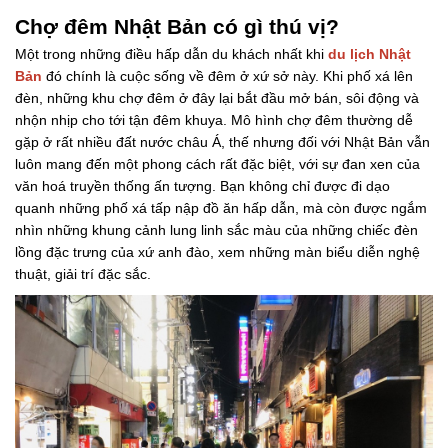
Chợ đêm Nhật Bản có gì thú vị?
Một trong những điều hấp dẫn du khách nhất khi
du lịch Nhật
Bản
đó chính là cuộc sống về đêm ở xứ sở này. Khi phố xá lên
đèn, những khu chợ đêm ở đây lại bắt đầu mở bán, sôi động và
nhộn nhịp cho tới tận đêm khuya. Mô hình chợ đêm thường dễ
gặp ở rất nhiều đất nước châu Á, thế nhưng đối với Nhật Bản vẫn
luôn mang đến một phong cách rất đặc biệt, với sự đan xen của
văn hoá truyền thống ấn tượng. Bạn không chỉ được đi dạo
quanh những phố xá tấp nập đồ ăn hấp dẫn, mà còn được ngắm
nhìn những khung cảnh lung linh sắc màu của những chiếc đèn
lồng đặc trưng của xứ anh đào, xem những màn biểu diễn nghệ
thuật, giải trí đặc sắc.