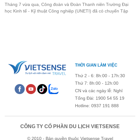
Đồ Sơn
Tháng 7 vừa qua, Công đoàn và Đoàn Thanh niên Trường Đại
nhìn lại chuyến đi ngập tràn niềm vui và những trải nghiệm khó
học Kinh tế - Kỹ thuật Công nghiệp (UNETI) đã có chuyến Tập
quên.
huấn công tác hè 2026 đầy ý nghĩa tại Hòn Dấu - Đồ Sơn. Không
chỉ là dịp nâng cao kỹ năng và chia sẻ kinh nghiệm công tác,
chương trình còn mang đến những hoạt động giao lưu sôi nổi,
góp phần gắn kết tập thể và lưu giữ nhiều kỷ niệm đáng nhớ.
THỜI GIAN LÀM VIỆC
Thứ 2 - 6: 8h:00 - 17h:30
Thứ 7: 8h:00 - 12h:00
CN và các ngày lễ: Nghỉ
Tổng Đài: 1900 54 55 19
Hotline: 0937 191 888
CÔNG TY CỔ PHẦN DU LỊCH VIETSENSE
© 2010 - Bản quyền thuộc Vietsense Travel