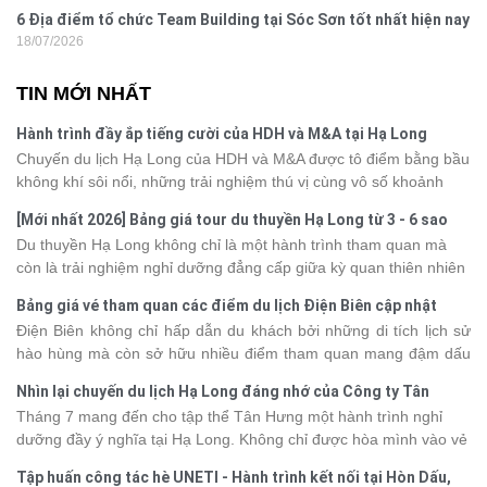
6 Địa điểm tổ chức Team Building tại Sóc Sơn tốt nhất hiện nay
18/07/2026
TIN MỚI NHẤT
Hành trình đầy ắp tiếng cười của HDH và M&A tại Hạ Long
Chuyến du lịch Hạ Long của HDH và M&A được tô điểm bằng bầu
không khí sôi nổi, những trải nghiệm thú vị cùng vô số khoảnh
khắc đáng nhớ. Từ vẻ đẹp của kỳ quan thiên nhiên đến những
[Mới nhất 2026] Bảng giá tour du thuyền Hạ Long từ 3 - 6 sao
phút giây đồng hành bên nhau, tất cả đã tạo nên một chuyến đi
Du thuyền Hạ Long không chỉ là một hành trình tham quan mà
tràn đầy cảm xúc và dấu ấn khó quên.
còn là trải nghiệm nghỉ dưỡng đẳng cấp giữa kỳ quan thiên nhiên
thế giới. Tuy nhiên, mỗi hạng du thuyền sẽ có mức giá và dịch vụ
Bảng giá vé tham quan các điểm du lịch Điện Biên cập nhật
khác nhau, khiến nhiều du khách băn khoăn khi lựa chọn. Bài viết
2026
Điện Biên không chỉ hấp dẫn du khách bởi những di tích lịch sử
dưới đây sẽ cập nhật bảng giá tour du thuyền Hạ Long mới nhất
hào hùng mà còn sở hữu nhiều điểm tham quan mang đậm dấu
2026 từ 3 - 6 sao, giúp bạn dễ dàng so sánh và tìm được hành
ấn văn hóa và thiên nhiên Tây Bắc. Nếu đang lên kế hoạch khám
trình phù hợp với nhu cầu cũng như ngân sách.
Nhìn lại chuyến du lịch Hạ Long đáng nhớ của Công ty Tân
phá vùng đất này, việc cập nhật trước giá vé sẽ giúp bạn chủ
Hưng 2026
Tháng 7 mang đến cho tập thể Tân Hưng một hành trình nghỉ
động hơn trong lịch trình và chi phí. Cùng Vietsense Travel tham
dưỡng đầy ý nghĩa tại Hạ Long. Không chỉ được hòa mình vào vẻ
khảo bảng giá vé tham quan các điểm
du lịch Điện Biên
mới nhất
đẹp của di sản thiên nhiên thế giới, các thành viên còn có dịp gắn
năm 2026 ngay dưới đây.
Tập huấn công tác hè UNETI - Hành trình kết nối tại Hòn Dấu,
kết, sẻ chia và lưu giữ nhiều khoảnh khắc đáng nhớ. Hãy cùng