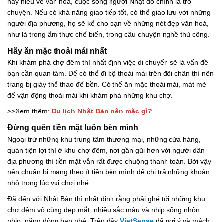
hay hiểu về văn hoá, cuộc sống người Nhật đó chính là trò
chuyện. Nếu có khả năng giao tiếp tốt, có thể giao lưu với những
người địa phương, họ sẽ kể cho bạn về những nét đẹp văn hoá,
như là trong ẩm thực chế biến, trong câu chuyện nghề thủ công.
Hãy ăn mặc thoải mái nhất
Khi khám phá chợ đêm thì nhất định việc di chuyển sẽ là vấn đề
bạn cần quan tâm. Để có thể đi bộ thoải mái trên đôi chân thì nên
trang bị giày thể thao đế bền. Có thể ăn mặc thoải mái, mát mẻ
để vận động thoải mái khi khám phá những khu chợ.
>>Xem thêm:
Du lịch Nhật Bản nên mặc gì?
Đừng quên tiền mặt luôn bên mình
Ngoại trừ những khu trung tâm thương mại, những cửa hàng,
quán tiện lợi thì ở khu chợ đêm, nơi gần gũi hơn với người dân
địa phương thì tiền mặt vẫn rất được chuộng thanh toán. Bởi vậy
nên chuẩn bị mang theo ít tiền bên mình để chi trả những khoản
nhỏ trong lúc vui chơi nhé.
Đã đến với Nhật Bản thì nhất định rằng phải ghé tới những khu
chợ đêm vô cùng đẹp mắt, nhiều sắc màu và nhịp sống nhộn
nhịp, năng động bạn nhé. Trên đây
VietSense
đã gợi ý và mách