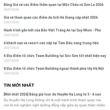
Bảng Giá vé các điểm thăm quan tại Mộc Châu và Sơn La 2026
25/07/2026
Giá vé tham quan các điểm du lịch Hà Giang cập nhật 2026
25/07/2026
Hành trình gắn kết của Bảo Việt Tràng An tại Quy Nhơn - Phú
23/07/2026
Yên
6 khách sạn và resort cao cấp tại Tam Đảo sang trọng tiện
20/07/2026
nghi
6 Địa điểm tổ chức Team Building tại Sóc Sơn tốt nhất hiện nay
18/07/2026
8 Địa điểm tổ chức Team Building ngoại thành phía tây Hà Nội
18/07/2026
TIN MỚI NHẤT
[Mới nhất 2026] Bảng giá tour du thuyền Hạ Long từ 3 - 6 sao
Du thuyền Hạ Long không chỉ là một hành trình tham quan mà
còn là trải nghiệm nghỉ dưỡng đẳng cấp giữa kỳ quan thiên nhiên