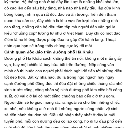
kỷ trước. Hệ thống nhà ở tại đây lần lượt là những khối nhà lớn,
độ cao lên đến sáu bảy tầng, nhà nào nhà nấy đều lắp cửa kính
bóng loáng, nhìn qua rất độc đáo và ấn tượng. Tiến đến tham
quan khu dân cư, đây chính là khu vực lần lượt của những nhà
cao tầng, những căn hộ đều tăm tắp mà người dân vẫn gọi là
kiểu “chuồng cọp” tương tự như ở Việt Nam. Duy chỉ có một đặc
điểm là nó không được phép đua ra gấp đôi hành lang. Thoạt
nhìn qua bạn sẽ trông thấy chúng cực kỳ rối mắt.
Cảnh quan độc đáo trên đường phố Hà Khẩu
Đường phố Hà Khẩu sạch không thể tin nổi, không một mẩu giấy
vụn, hay một chiếc lá bay bừa bãi trên đường. Nếp sống văn
minh đô thị buộc con người phải thích nghi để tiến tới những điều
tốt đẹp hơn. Bất kỳ nhà nào, dù là trong ngõ ngách hay ngay
cạnh đường phố đông đúc thì đều đặt những chiếc thùng rác nhỏ
xinh trước cổng, công nhân vệ sinh đường phố làm việc hết công
suất, cứ vài giờ lại có một tiếng chuông báo đến giờ thu gom.
Người dân sẽ tự giác mang rác ra ngoài và cho lên những chiếc
xe nhỏ, nếu không ai ở nhà thì những người công nhân vệ sinh
sẽ tiến hành thu dọn hộ. Điều dễ nhận thấy nhất ở đây là mỗi
tuyến phố, mỗi con đường đều có lao công, họ đi từ đầu phố đến
cuối phố để tiến hành thu gom cũng như nhặt nhạnh những mảnh