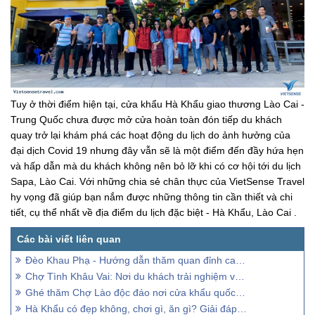
Tuy ở thời điểm hiện tại, cửa khẩu Hà Khẩu giao thương Lào Cai -
Trung Quốc chưa được mở cửa hoàn toàn đón tiếp du khách
quay trở lại khám phá các hoạt động du lịch do ảnh hưởng của
đại dịch Covid 19 nhưng đây vẫn sẽ là một điểm đến đầy hứa hẹn
và hấp dẫn mà du khách không nên bỏ lỡ khi có cơ hội tới du lịch
Sapa, Lào Cai. Với những chia sẻ chân thực của VietSense Travel
hy vọng đã giúp bạn nắm được những thông tin cần thiết và chi
tiết, cụ thể nhất về địa điểm du lịch đặc biệt - Hà Khẩu, Lào Cai .
Đèo Khau Phạ - Hướng dẫn thăm quan đỉnh cao Yên Bái
Chợ Tình Khâu Vai: Nơi du khách trải nghiệm văn hoá di sản
Ghé thăm Chợ Lào độc đáo nơi cửa khẩu quốc tế Lóng Sập
Hà Khẩu có đẹp không, chơi gì, ăn gì? Giải đáp tất tần tật