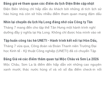
thế giới. Tuy nhiên, mỗi hạng du thuyền sẽ có mức giá và dịch vụ
Bảng giá vé tham quan các điểm du lịch Điện Biên cập nhật
khác nhau, khiến nhiều du khách băn khoăn khi lựa chọn. Bài viết
2026
Điện Biên không chỉ hấp dẫn du khách bởi những di tích lịch sử
dưới đây sẽ cập nhật bảng giá tour du thuyền Hạ Long mới nhất
hào hùng mà còn sở hữu nhiều điểm tham quan mang đậm dấu
2026 từ 3 - 6 sao, giúp bạn dễ dàng so sánh và tìm được hành
ấn văn hóa và thiên nhiên Tây Bắc. Nếu đang lên kế hoạch khám
trình phù hợp với nhu cầu cũng như ngân sách.
Nhìn lại chuyến du lịch Hạ Long đáng nhớ của Công ty Tân
phá vùng đất này, việc cập nhật trước giá vé sẽ giúp bạn chủ
Hưng 2026
Tháng 7 mang đến cho tập thể Tân Hưng một hành trình nghỉ
động hơn trong lịch trình và chi phí. Cùng Vietsense Travel tham
dưỡng đầy ý nghĩa tại Hạ Long. Không chỉ được hòa mình vào vẻ
khảo bảng giá vé tham quan các điểm
du lịch Điện Biên
mới nhất
đẹp của di sản thiên nhiên thế giới, các thành viên còn có dịp gắn
năm 2026 ngay dưới đây.
Tập huấn công tác hè UNETI - Hành trình kết nối tại Hòn Dấu,
kết, sẻ chia và lưu giữ nhiều khoảnh khắc đáng nhớ. Hãy cùng
Đồ Sơn
Tháng 7 vừa qua, Công đoàn và Đoàn Thanh niên Trường Đại
nhìn lại chuyến đi ngập tràn niềm vui và những trải nghiệm khó
học Kinh tế - Kỹ thuật Công nghiệp (UNETI) đã có chuyến Tập
quên.
huấn công tác hè 2026 đầy ý nghĩa tại Hòn Dấu - Đồ Sơn. Không
Bảng Giá vé các điểm thăm quan tại Mộc Châu và Sơn La 2026
chỉ là dịp nâng cao kỹ năng và chia sẻ kinh nghiệm công tác,
Mộc Châu, Sơn La là điểm đến hấp dẫn với những cao nguyên
chương trình còn mang đến những hoạt động giao lưu sôi nổi,
xanh mướt, thác nước hùng vĩ và vô số địa điểm check-in nổi
góp phần gắn kết tập thể và lưu giữ nhiều kỷ niệm đáng nhớ.
tiếng. Trước khi lên đường, việc cập nhật giá vé tham quan sẽ
giúp bạn chủ động hơn trong việc lên lịch trình và dự trù chi phí
du lịch Mộc Châu
. Cùng Vietsense Travel tham khảo bảng giá vé
tham quan các điểm du lịch ở Sơn La 2026 mới nhất ngay dưới
đây.