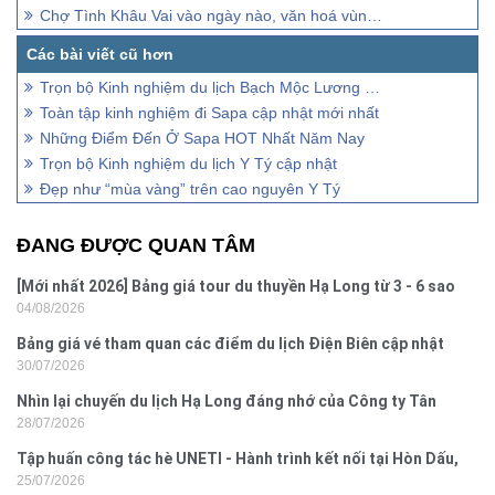
Chợ Tình Khâu Vai vào ngày nào, văn hoá vùng dân tộc nào?
Trọn bộ Kinh nghiệm du lịch Bạch Mộc Lương Tử cập nhật mới nhất
Toàn tập kinh nghiệm đi Sapa cập nhật mới nhất
Những Điểm Đến Ở Sapa HOT Nhất Năm Nay
Trọn bộ Kinh nghiệm du lịch Y Tý cập nhật
Đẹp như “mùa vàng” trên cao nguyên Y Tý
ĐANG ĐƯỢC QUAN TÂM
[Mới nhất 2026] Bảng giá tour du thuyền Hạ Long từ 3 - 6 sao
04/08/2026
Bảng giá vé tham quan các điểm du lịch Điện Biên cập nhật
30/07/2026
2026
Nhìn lại chuyến du lịch Hạ Long đáng nhớ của Công ty Tân
28/07/2026
Hưng 2026
Tập huấn công tác hè UNETI - Hành trình kết nối tại Hòn Dấu,
25/07/2026
Đồ Sơn