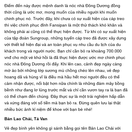
Điểm đến này được mệnh danh là nóc nhà Đông Dương đồng
thời cũng là ước mơ, mong muốn của nhiều người khi muốn
chinh phục nó. Trước đây, khi chưa có sự xuất hiện của cáp treo
thì việc chinh phục đỉnh Fansipan là một thử thách khó khăn và
không phải ai cũng có thể thực hiện được. Từ khi có sự xuất hiện
của tập đoàn Sungroup, những tuyến cáp treo đã được xây dựng
với thiết kế hiện đại và an toàn phục vụ nhu cầu du lịch của du
khách trong và người nước. Bạn chỉ cần bỏ ra khoảng 700.000
vnđ cho một vé khứ hồi là đã thực hiện được ước mơ chinh phục
nóc nhà Đông Dương rồi đấy. Khi lên cao, cảnh đẹp ngày càng
mờ ảo bởi những lớp sương mù chồng chéo lên nhau, vẻ đẹp
hoang dã và hùng vĩ là điều mà hầu hết mọi người đều có thể
cảm nhận được, nổi bật hơn nữa chính là những đám mây bồng
bềnh như đang lơ lủng trước mắt và chỉ cần vươn tay ra là bạn đã
có thể chạm đến chúng. Đây thực sự là một trải nghiệm hấp dẫn
và xứng đáng với số tiền mà bạn bỏ ra. Đừng quên lưu lại thật
nhiều bức ảnh kỉ niệm để khoe với bạn bè nhé!
Bản Lao Chải, Tả Van
Vẻ đẹp bình yên không gì sánh bằng gọi tên Bản Lao Chải với