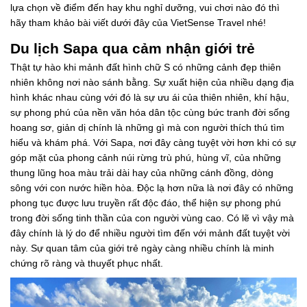
lựa chọn về điểm đến hay khu nghỉ dưỡng, vui chơi nào đó thì
hãy tham khảo bài viết dưới đây của VietSense Travel nhé!
Du lịch Sapa qua cảm nhận giới trẻ
Thật tự hào khi mảnh đất hình chữ S có những cảnh đẹp thiên
nhiên không nơi nào sánh bằng. Sự xuất hiện của nhiều dạng địa
hình khác nhau cùng với đó là sự ưu ái của thiên nhiên, khí hậu,
sự phong phú của nền văn hóa dân tộc cùng bức tranh đời sống
hoang sơ, giản dị chính là những gì mà con người thích thú tìm
hiểu và khám phá. Với Sapa, nơi đây càng tuyệt vời hơn khi có sự
góp mặt của phong cảnh núi rừng trù phú, hùng vĩ, của những
thung lũng hoa màu trải dài hay của những cánh đồng, dòng
sông với con nước hiền hòa. Độc lạ hơn nữa là nơi đây có những
phong tục được lưu truyền rất độc đáo, thể hiện sự phong phú
trong đời sống tinh thần của con người vùng cao. Có lẽ vì vậy mà
đây chính là lý do để nhiều người tìm đến với mảnh đất tuyệt vời
này. Sự quan tâm của giới trẻ ngày càng nhiều chính là minh
chứng rõ ràng và thuyết phục nhất.