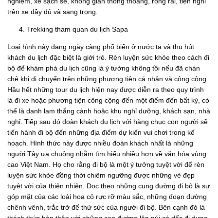
nghiệm, xe sạch sẽ, không gian thông thoáng, rộng rãi, tiện nghi
trên xe đầy đủ và sang trọng.
Trekking tham quan du lịch Sapa
Loại hình này đang ngày càng phổ biến ở nước ta và thu hút
khách du lịch đặc biệt là giới trẻ. Rèn luyện sức khỏe theo cách đi
bộ để khám phá du lịch cũng là ý tưởng không tồi nếu đã chán
chê khi di chuyển trên những phương tiện cá nhân và công cộng.
Hầu hết những tour du lịch hiện nay được diễn ra theo quy trình
là đi xe hoặc phương tiện công cộng đến một điểm đến bất kỳ, có
thể là danh lam thắng cảnh hoặc khu nghỉ dưỡng, khách sạn, nhà
nghỉ. Tiếp sau đó đoàn khách du lịch với hàng chục con người sẽ
tiến hành đi bộ đến những địa điểm dự kiến vui chơi trong kế
hoạch. Hình thức này được nhiều đoàn khách nhất là những
người Tây ưa chuộng nhằm tìm hiểu nhiều hơn về văn hóa vùng
cao Việt Nam. Họ cho rằng đi bộ là một ý tưởng tuyệt vời để rèn
luyện sức khỏe đồng thời chiêm ngưỡng được những vẻ đẹp
tuyệt vời của thiên nhiên. Dọc theo những cung đường đi bộ là sự
góp mặt của các loài hoa cỏ rực rỡ màu sắc, những đoạn đường
chênh vênh, trắc trở để thử sức của người đi bộ. Bên cạnh đó là