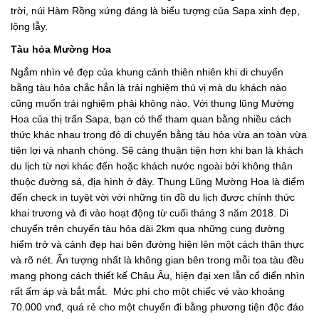
trời, núi Hàm Rồng xứng đáng là biểu tượng của Sapa xinh đẹp,
lộng lẫy.
Tàu hỏa Mường Hoa
Ngắm nhìn vẻ đẹp của khung cảnh thiên nhiên khi di chuyển
bằng tàu hỏa chắc hẳn là trải nghiệm thú vị mà du khách nào
cũng muốn trải nghiệm phải không nào. Với thung lũng Mường
Hoa của thị trấn Sapa, bạn có thể tham quan bằng nhiều cách
thức khác nhau trong đó di chuyển bằng tàu hỏa vừa an toàn vừa
tiện lợi và nhanh chóng. Sẽ càng thuận tiện hơn khi bạn là khách
du lịch từ nơi khác đến hoặc khách nước ngoài bởi không thân
thuộc đường sá, địa hình ở đây. Thung Lũng Mường Hoa là điểm
đến check in tuyệt vời với những tín đồ du lịch được chính thức
khai trương và đi vào hoạt động từ cuối tháng 3 năm 2018. Di
chuyển trên chuyến tàu hỏa dài 2km qua những cung đường
hiểm trở và cảnh đẹp hai bên đường hiện lên một cách thân thực
và rõ nét. Ấn tượng nhất là không gian bên trong mỗi toa tàu đều
mang phong cách thiết kế Châu Âu, hiện đại xen lẫn cổ điển nhìn
rất ấm áp và bắt mắt. Mức phí cho một chiếc vé vào khoảng
70.000 vnđ, quá rẻ cho một chuyến đi bằng phương tiện độc đáo