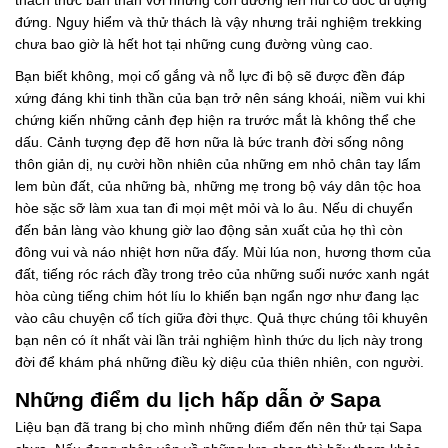
thách thức bản thân với những con đường lên núi có dốc đi dựng
đứng. Nguy hiểm và thử thách là vậy nhưng trải nghiệm trekking
chưa bao giờ là hết hot tại những cung đường vùng cao.
Bạn biết không, mọi cố gắng và nỗ lực đi bộ sẽ được đền đáp
xứng đáng khi tinh thần của bạn trở nên sáng khoái, niềm vui khi
chứng kiến những cảnh đẹp hiện ra trước mắt là không thể che
dấu. Cảnh tượng đẹp đẽ hơn nữa là bức tranh đời sống nông
thôn giản dị, nụ cười hồn nhiên của những em nhỏ chân tay lấm
lem bùn đất, của những bà, những mẹ trong bộ váy dân tộc hoa
hòe sặc sỡ làm xua tan đi mọi mệt mỏi và lo âu. Nếu di chuyển
đến bản làng vào khung giờ lao động sản xuất của họ thì còn
đông vui và náo nhiệt hơn nữa đấy. Mùi lúa non, hương thơm của
đất, tiếng róc rách đầy trong trẻo của những suối nước xanh ngát
hòa cùng tiếng chim hót líu lo khiến bạn ngẩn ngơ như đang lạc
vào câu chuyện cổ tích giữa đời thực. Quả thực chúng tôi khuyên
bạn nên có ít nhất vài lần trải nghiệm hình thức du lịch này trong
đời để khám phá những điều kỳ diệu của thiên nhiên, con người.
Những điểm du lịch hấp dẫn ở Sapa
Liệu bạn đã trang bị cho mình những điểm đến nên thử tại Sapa