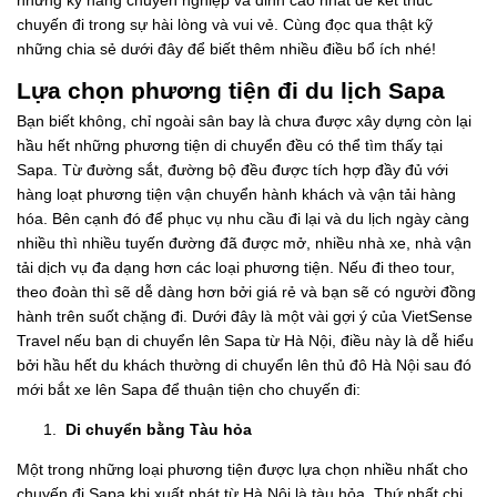
những kỹ năng chuyên nghiệp và đỉnh cao nhất để kết thúc
chuyến đi trong sự hài lòng và vui vẻ. Cùng đọc qua thật kỹ
những chia sẻ dưới đây để biết thêm nhiều điều bổ ích nhé!
Lựa chọn phương tiện đi du lịch Sapa
Bạn biết không, chỉ ngoài sân bay là chưa được xây dựng còn lại
hầu hết những phương tiện di chuyển đều có thể tìm thấy tại
Sapa. Từ đường sắt, đường bộ đều được tích hợp đầy đủ với
hàng loạt phương tiện vận chuyển hành khách và vận tải hàng
hóa. Bên cạnh đó để phục vụ nhu cầu đi lại và du lịch ngày càng
nhiều thì nhiều tuyến đường đã được mở, nhiều nhà xe, nhà vận
tải dịch vụ đa dạng hơn các loại phương tiện. Nếu đi theo tour,
theo đoàn thì sẽ dễ dàng hơn bởi giá rẻ và bạn sẽ có người đồng
hành trên suốt chặng đi. Dưới đây là một vài gợi ý của VietSense
Travel nếu bạn di chuyển lên Sapa từ Hà Nội, điều này là dễ hiểu
bởi hầu hết du khách thường di chuyển lên thủ đô Hà Nội sau đó
mới bắt xe lên Sapa để thuận tiện cho chuyến đi:
Di chuyển bằng Tàu hỏa
Một trong những loại phương tiện được lựa chọn nhiều nhất cho
chuyến đi Sapa khi xuất phát từ Hà Nội là tàu hỏa. Thứ nhất chi