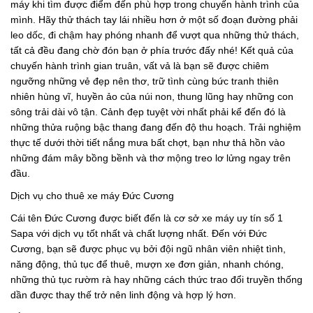
máy khi tìm được điểm đến phù hợp trong chuyến hành trình của
mình. Hãy thử thách tay lái nhiều hơn ở một số đoạn đường phải
leo dốc, đi chậm hay phóng nhanh để vượt qua những thử thách,
tất cả đều đang chờ đón bạn ở phía trước đấy nhé! Kết quả của
chuyến hành trình gian truân, vất vả là bạn sẽ được chiêm
ngưỡng những vẻ đẹp nên thơ, trữ tình cùng bức tranh thiên
nhiên hùng vĩ, huyền ảo của núi non, thung lũng hay những con
sông trải dài vô tận. Cảnh đẹp tuyệt vời nhất phải kể đến đó là
những thửa ruộng bậc thang đang đến độ thu hoạch. Trải nghiệm
thực tế dưới thời tiết nắng mưa bất chợt, bạn như thả hồn vào
những đám mây bồng bềnh và thơ mộng treo lơ lửng ngay trên
đầu.
Dịch vụ cho thuê xe máy Đức Cương
Cái tên Đức Cương được biết đến là cơ sở xe máy uy tín số 1
Sapa với dịch vụ tốt nhất và chất lượng nhất. Đến với Đức
Cương, bạn sẽ được phục vụ bởi đội ngũ nhân viên nhiệt tình,
năng động, thủ tục để thuê, mượn xe đơn giản, nhanh chóng,
những thủ tục rườm rà hay những cách thức trao đổi truyền thống
dần được thay thế trở nên linh động và hợp lý hơn.