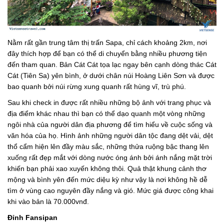
Nằm rất gần trung tâm thị trấn Sapa, chỉ cách khoảng 2km, nơi
đây thích hợp để bạn có thể di chuyển bằng nhiều phương tiện
đến tham quan. Bản Cát Cát tọa lạc ngay bên cạnh dòng thác Cát
Cát (Tiên Sa) yên bình, ở dưới chân núi Hoàng Liên Sơn và được
bao quanh bởi núi rừng xung quanh rất hùng vĩ, trù phú.
Sau khi check in được rất nhiều những bộ ảnh với trang phục và
địa điểm khác nhau thì bạn có thể dạo quanh một vòng những
ngôi nhà của người dân địa phương để tìm hiểu về cuộc sống và
văn hóa của họ. Hình ảnh những người dân tộc đang dệt vải, dệt
thổ cẩm hiện lên đầy màu sắc, những thửa ruộng bậc thang lên
xuống rất đẹp mắt với dòng nước óng ánh bởi ánh nắng mặt trời
khiến bạn phải xao xuyến không thôi. Quả thật khung cảnh thơ
mộng và bình yên đến mức diệu kỳ như vậy là nơi không hề dễ
tìm ở vùng cao nguyên đầy nắng và gió. Mức giá được công khai
khi vào bản là 70.000vnđ.
Đỉnh Fansipan