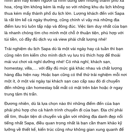
hình ảnh này khiến người ta hình dung đến những thành phố xa
hoa, rộng lớn không kém là mấy so với những khu du lịch không
thua kém mấy thành phố du lịch lớn. Lượng khách đến với Sapa
là rất lớn kể cả ngày thường, cũng chính vì vậy mà những địa
điểm lưu trú luôn tấp nập và đông đúc. Việc làm duy nhất của bạn
là nhanh chóng tìm cho mình một chỗ ở thuận tiện, phù hợp với
túi tiền, có đầy đủ dịch vụ và view phải chất lượng nhé!
Trải nghiệm du lịch Sapa dù là một vài ngày hay cả tuần thì bạn
cũng nên tìm kiếm cho mình dịch vụ lưu trú thích hợp để thoải
mái vui chơi và nghỉ dưỡng nhé! Có nhà nghỉ, khách sạn,
homestay, villa,.... với đầy đủ mức giá khác nhau và chất lượng
hàng đầu hiện nay. Hoặc bạn cũng có thể thử trải nghiệm mỗi nơi
một ít, ở một vài ngày tại khách sạn cao cấp sau đó di chuyển
đến những căn homestay bắt mắt có mặt trên bản hoặc ở ngay
trung tâm thị trấn.
Đương nhiên, dù là lựa chọn nào thì những điểm đến của bạn
phải phù hợp cho cả hành trình chuyến đi của bạn. Địa chỉ phải
dễ tìm, thuận tiện di chuyển và gần với những địa danh đẹp nổi
tiếng nhất Sapa, điều quan trọng nhất là bạn cần tham khảo kỹ
lưỡng về thiết kế, kiến trúc cũng như không gian xung quanh để