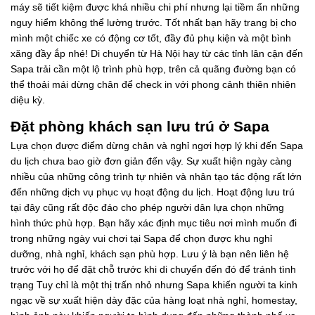
máy sẽ tiết kiệm được khá nhiều chi phí nhưng lại tiềm ẩn những
nguy hiểm không thể lường trước. Tốt nhất bạn hãy trang bị cho
mình một chiếc xe có động cơ tốt, đầy đủ phụ kiện và một bình
xăng đầy ắp nhé! Di chuyển từ Hà Nội hay từ các tỉnh lân cận đến
Sapa trải cần một lộ trình phù hợp, trên cả quãng đường bạn có
thể thoải mái dừng chân để check in với phong cảnh thiên nhiên
diệu kỳ.
Đặt phòng khách sạn lưu trú ở Sapa
Lựa chọn được điểm dừng chân và nghỉ ngơi hợp lý khi đến Sapa
du lịch chưa bao giờ đơn giản đến vậy. Sự xuất hiện ngày càng
nhiều của những công trình tự nhiên và nhân tạo tác động rất lớn
đến những dịch vụ phục vụ hoạt động du lịch. Hoạt động lưu trú
tại đây cũng rất độc đáo cho phép người dân lựa chọn những
hình thức phù hợp. Bạn hãy xác định mục tiêu nơi mình muốn đi
trong những ngày vui chơi tại Sapa để chọn được khu nghỉ
dưỡng, nhà nghỉ, khách sạn phù hợp. Lưu ý là bạn nên liên hệ
trước với họ để đặt chỗ trước khi di chuyển đến đó để tránh tình
trạng Tuy chỉ là một thị trấn nhỏ nhưng Sapa khiến người ta kinh
ngạc về sự xuất hiện dày đặc của hàng loạt nhà nghỉ, homestay,