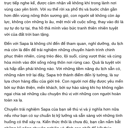
trực tiếp nghe kể, được cảm nhận về không khí trong lành nơi
vùng cao yên bình. Với xu thế rời xa phố thị và bước chân gần
hơn đến vùng nông thôn sương gió, con người sẽ không còn áp
lực, không còn những lo âu, mệt mỏi về cuộc sống, thay vào đó là
sự tự do tự tại, tha hồ thả mình vào bức tranh thiên nhiên tuyệt
vời của đất trời ban tặng.
Đến với Sapa là không chỉ đến để tham quan, nghỉ dưỡng, du lịch
mà còn là đến để trải nghiệm những chuyến hành trình chinh
phục thiên nhiên, cùng trèo đèo, lội suối, cùng vượt thác và cùng
hòa mình vào đời sống nông thôn nơi rừng cao. Quả là tuyệt vời
và hấp dẫn phải không nào. Với những tiềm năng du lịch sẵn có,
những năm trở lại đây, Sapa trở thành điểm đến lý tưởng, là sự
lựa chọn hàng đầu của giới trẻ. Con người nơi đây được yêu mến
bởi sự thân thiện, mến khách, bởi sự hào sảng khi họ không ngần
ngại chia sẻ những câu chuyện thú vị với những con người hoàn
toàn xa lạ.
Chuyến trải nghiệm Sapa của bạn sẽ thú vị và ý nghĩa hơn nữa
nếu như bạn có sự chuẩn bị kỹ lưỡng và sẵn sàng với những tình
huống có thể xảy ra. Kiến thức thôi là chưa đủ, bạn cần nắm bắt