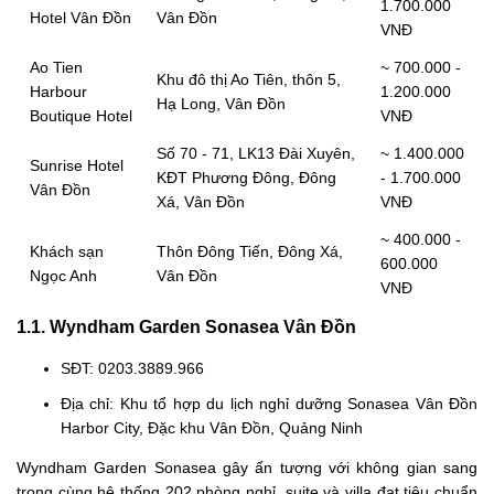
1.700.000
Hotel Vân Đồn
Vân Đồn
VNĐ
Ao Tien
~ 700.000 -
Khu đô thị Ao Tiên, thôn 5,
Harbour
1.200.000
Hạ Long, Vân Đồn
Boutique Hotel
VNĐ
Số 70 - 71, LK13 Đài Xuyên,
~ 1.400.000
Sunrise Hotel
KĐT Phương Đông, Đông
- 1.700.000
Vân Đồn
Xá, Vân Đồn
VNĐ
~ 400.000 -
Khách sạn
Thôn Đông Tiến, Đông Xá,
600.000
Ngọc Anh
Vân Đồn
VNĐ
1.1. Wyndham Garden Sonasea Vân Đồn
SĐT: 0203.3889.966
Địa chỉ: Khu tổ hợp du lịch nghỉ dưỡng Sonasea Vân Đồn
Harbor City, Đặc khu Vân Đồn, Quảng Ninh
Wyndham Garden Sonasea gây ấn tượng với không gian sang
trọng cùng hệ thống 202 phòng nghỉ, suite và villa đạt tiêu chuẩn