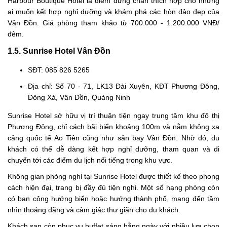
Harbour Boutique Hotel là điểm dừng chân thích hợp cho những
ai muốn kết hợp nghỉ dưỡng và khám phá các hòn đảo đẹp của
Vân Đồn. Giá phòng tham khảo từ 700.000 - 1.200.000 VNĐ/
đêm.
1.5. Sunrise Hotel Vân Đồn
SĐT: 085 826 5265
Địa chỉ: Số 70 - 71, LK13 Đài Xuyên, KĐT Phương Đông,
Đông Xá, Vân Đồn, Quảng Ninh
Sunrise Hotel sở hữu vị trí thuận tiện ngay trung tâm khu đô thị
Phương Đông, chỉ cách bãi biển khoảng 100m và nằm không xa
cảng quốc tế Ao Tiên cũng như sân bay Vân Đồn. Nhờ đó, du
khách có thể dễ dàng kết hợp nghỉ dưỡng, tham quan và di
chuyển tới các điểm du lịch nổi tiếng trong khu vực.
Không gian phòng nghỉ tại Sunrise Hotel được thiết kế theo phong
cách hiện đại, trang bị đầy đủ tiện nghi. Một số hạng phòng còn
có ban công hướng biển hoặc hướng thành phố, mang đến tầm
nhìn thoáng đãng và cảm giác thư giãn cho du khách.
Khách sạn còn phục vụ buffet sáng hằng ngày với nhiều lựa chọn