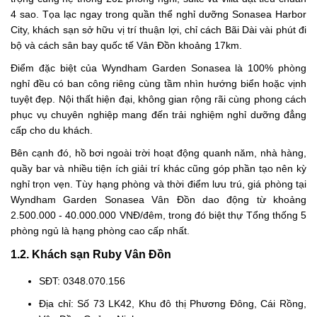
4 sao. Tọa lạc ngay trong quần thể nghỉ dưỡng Sonasea Harbor
City, khách sạn sở hữu vị trí thuận lợi, chỉ cách Bãi Dài vài phút đi
bộ và cách sân bay quốc tế Vân Đồn khoảng 17km.
Điểm đặc biệt của Wyndham Garden Sonasea là 100% phòng
nghỉ đều có ban công riêng cùng tầm nhìn hướng biển hoặc vịnh
tuyệt đẹp. Nội thất hiện đại, không gian rộng rãi cùng phong cách
phục vụ chuyên nghiệp mang đến trải nghiệm nghỉ dưỡng đẳng
cấp cho du khách.
Bên cạnh đó, hồ bơi ngoài trời hoạt động quanh năm, nhà hàng,
quầy bar và nhiều tiện ích giải trí khác cũng góp phần tạo nên kỳ
nghỉ trọn vẹn. Tùy hạng phòng và thời điểm lưu trú, giá phòng tại
Wyndham Garden Sonasea Vân Đồn dao động từ khoảng
2.500.000 - 40.000.000 VNĐ/đêm, trong đó biệt thự Tổng thống 5
phòng ngủ là hạng phòng cao cấp nhất.
1.2. Khách sạn Ruby Vân Đồn
SĐT: 0348.070.156
Địa chỉ: Số 73 LK42, Khu đô thị Phương Đông, Cái Rồng,