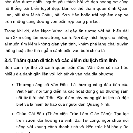
hòn đảo được nhiều người yêu thích bởi vẻ đẹp hoang sơ cùng
hệ thống bãi biển tuyệt đẹp. Bạn có thể tham quan đình Quan
Lạn, bãi tắm Minh Châu, bãi Sơn Hào hoặc trải nghiệm đạp xe
trên những cung đường ven biển rợp bóng phi lao.
Trong khi đó, đảo Ngọc Vừng lại gây ấn tượng với bãi biển dài
hơn 3km cùng làn nước trong xanh. Nơi đây thích hợp cho những
ai muốn tìm kiếm không gian yên tĩnh, khám phá làng chài truyền
thống hoặc thư thả ngắm cảnh biển vào buổi chiều tà.
3.4. Thăm quan di tích và các điểm du lịch tâm linh
Bên cạnh lợi thế về cảnh quan biển đảo, Vân Đồn còn sở hữu
nhiều địa danh gắn liền với lịch sử và văn hóa địa phương:
Thương cảng cổ Vân Đồn: Là thương cảng đầu tiên của
Việt Nam, nơi từng diễn ra các hoạt động giao thương sầm
uất từ thời nhà Trần. Địa điểm này mang giá trị lịch sử đặc
biệt và là niềm tự hào của người dân Quảng Ninh.
Chùa Cái Bầu (Thiền viện Trúc Lâm Giác Tâm): Tọa lạc
trên sườn đồi hướng ra vịnh Bái Tử Long, ngôi chùa nổi
tiếng với khung cảnh thanh tịnh và kiến trúc hài hòa giữa