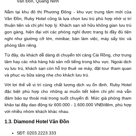
Vân Đồn, Quảng Ninh
Nằm tại khu đô thị Phương Đông - khu vực trung tâm mới của
Vân Đồn, Ruby Hotel cũng là lựa chọn lưu trú phù hợp nhờ vị trí
thuận tiện và chi phí hợp lý. Khách sạn sở hữu không gian lưu trú
gọn gàng, hiện đại với các phòng nghỉ được trang bị đầy đủ tiện
nghi như giường cỡ lớn, minibar, bàn làm việc, máy sấy tóc và
phòng tắm riêng.
Từ đây, du khách dễ dàng di chuyển tới cảng Cái Rồng, chợ trung
tâm hay các nhà hàng hải sản nổi tiếng trong khu vực. Ngoài dịch
vụ lưu trú, khách sạn còn hỗ trợ thuê xe máy, đặt tour tham quan
và phục vụ bữa sáng nhẹ cho khách lưu trú.
Với lợi thế về vị trí cùng chất lượng dịch vụ ổn định, Ruby Hotel
đặc biệt phù hợp cho những ai muốn tiết kiệm chi phí mà vẫn
đảm bảo sự thoải mái trong suốt chuyến đi. Mức giá phòng tham
khảo tại đây dao động từ 600.000 - 1.600.000 VNĐ/đêm, phù hợp
với nhiều nhóm khách khác nhau.
1.3. Diamond Hotel Vân Đồn
SĐT: 0203.2223.333