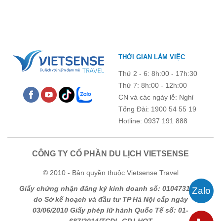
chương trình còn mang đến những hoạt động giao lưu sôi nổi,
góp phần gắn kết tập thể và lưu giữ nhiều kỷ niệm đáng nhớ.
THỜI GIAN LÀM VIỆC
Thứ 2 - 6: 8h:00 - 17h:30
Thứ 7: 8h:00 - 12h:00
CN và các ngày lễ: Nghỉ
Tổng Đài: 1900 54 55 19
Hotline: 0937 191 888
CÔNG TY CỔ PHẦN DU LỊCH VIETSENSE
© 2010 - Bản quyền thuộc Vietsense Travel
Giấy chứng nhận đăng ký kinh doanh số: 0104731205
do Sở kế hoạch và đầu tư TP Hà Nội cấp ngày
03/06/2010 Giấy phép lữ hành Quốc Tế số: 01-