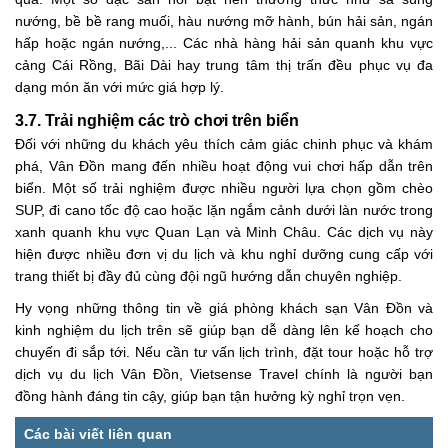
nướng, bề bề rang muối, hàu nướng mỡ hành, bún hải sản, ngán
hấp hoặc ngán nướng,... Các nhà hàng hải sản quanh khu vực
cảng Cái Rồng, Bãi Dài hay trung tâm thị trấn đều phục vụ đa
dạng món ăn với mức giá hợp lý.
3.7. Trải nghiệm các trò chơi trên biển
Đối với những du khách yêu thích cảm giác chinh phục và khám
phá, Vân Đồn mang đến nhiều hoạt động vui chơi hấp dẫn trên
biển. Một số trải nghiệm được nhiều người lựa chọn gồm chèo
SUP, đi cano tốc độ cao hoặc lặn ngắm cảnh dưới làn nước trong
xanh quanh khu vực Quan Lạn và Minh Châu. Các dịch vụ này
hiện được nhiều đơn vị du lịch và khu nghỉ dưỡng cung cấp với
trang thiết bị đầy đủ cùng đội ngũ hướng dẫn chuyên nghiệp.
Hy vọng những thông tin về giá phòng khách sạn Vân Đồn và
kinh nghiệm du lịch trên sẽ giúp bạn dễ dàng lên kế hoạch cho
chuyến đi sắp tới. Nếu cần tư vấn lịch trình, đặt tour hoặc hỗ trợ
dịch vụ du lịch Vân Đồn, Vietsense Travel chính là người bạn
đồng hành đáng tin cậy, giúp bạn tận hưởng kỳ nghỉ trọn vẹn.