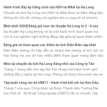
Hành trình đầy ắp tiếng cười của HDH và M&A tại Hạ Long
Chuyến du lịch Hạ Long của HDH và M&A được tô điểm bằng bầu
không khí sôi nổi, những trải nghiệm thú vị cùng vô số khoảnh
khắc đáng nhớ. Từ vẻ đẹp của kỳ quan thiên nhiên đến những
[Mới nhất 2026] Bảng giá tour du thuyền Hạ Long từ 3 - 6 sao
phút giây đồng hành bên nhau, tất cả đã tạo nên một chuyến đi
Du thuyền Hạ Long không chỉ là một hành trình tham quan mà
tràn đầy cảm xúc và dấu ấn khó quên.
còn là trải nghiệm nghỉ dưỡng đẳng cấp giữa kỳ quan thiên nhiên
thế giới. Tuy nhiên, mỗi hạng du thuyền sẽ có mức giá và dịch vụ
Bảng giá vé tham quan các điểm du lịch Điện Biên cập nhật
khác nhau, khiến nhiều du khách băn khoăn khi lựa chọn. Bài viết
2026
Điện Biên không chỉ hấp dẫn du khách bởi những di tích lịch sử
dưới đây sẽ cập nhật bảng giá tour du thuyền Hạ Long mới nhất
hào hùng mà còn sở hữu nhiều điểm tham quan mang đậm dấu
2026 từ 3 - 6 sao, giúp bạn dễ dàng so sánh và tìm được hành
ấn văn hóa và thiên nhiên Tây Bắc. Nếu đang lên kế hoạch khám
trình phù hợp với nhu cầu cũng như ngân sách.
Nhìn lại chuyến du lịch Hạ Long đáng nhớ của Công ty Tân
phá vùng đất này, việc cập nhật trước giá vé sẽ giúp bạn chủ
Hưng 2026
Tháng 7 mang đến cho tập thể Tân Hưng một hành trình nghỉ
động hơn trong lịch trình và chi phí. Cùng Vietsense Travel tham
dưỡng đầy ý nghĩa tại Hạ Long. Không chỉ được hòa mình vào vẻ
khảo bảng giá vé tham quan các điểm
du lịch Điện Biên
mới nhất
đẹp của di sản thiên nhiên thế giới, các thành viên còn có dịp gắn
năm 2026 ngay dưới đây.
Tập huấn công tác hè UNETI - Hành trình kết nối tại Hòn Dấu,
kết, sẻ chia và lưu giữ nhiều khoảnh khắc đáng nhớ. Hãy cùng
Đồ Sơn
Tháng 7 vừa qua, Công đoàn và Đoàn Thanh niên Trường Đại
nhìn lại chuyến đi ngập tràn niềm vui và những trải nghiệm khó
học Kinh tế - Kỹ thuật Công nghiệp (UNETI) đã có chuyến Tập
quên.
huấn công tác hè 2026 đầy ý nghĩa tại Hòn Dấu - Đồ Sơn. Không
chỉ là dịp nâng cao kỹ năng và chia sẻ kinh nghiệm công tác,