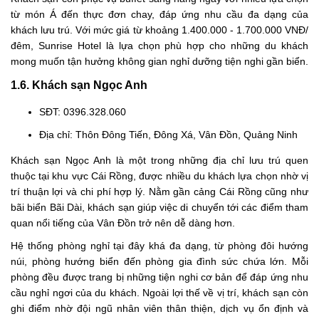
từ món Á đến thực đơn chay, đáp ứng nhu cầu đa dạng của
khách lưu trú. Với mức giá từ khoảng 1.400.000 - 1.700.000 VNĐ/
đêm, Sunrise Hotel là lựa chọn phù hợp cho những du khách
mong muốn tận hưởng không gian nghỉ dưỡng tiện nghi gần biển.
1.6. Khách sạn Ngọc Anh
SĐT: 0396.328.060
Địa chỉ: Thôn Đông Tiến, Đông Xá, Vân Đồn, Quảng Ninh
Khách sạn Ngọc Anh là một trong những địa chỉ lưu trú quen
thuộc tại khu vực Cái Rồng, được nhiều du khách lựa chọn nhờ vị
trí thuận lợi và chi phí hợp lý. Nằm gần cảng Cái Rồng cũng như
bãi biển Bãi Dài, khách sạn giúp việc di chuyển tới các điểm tham
quan nổi tiếng của Vân Đồn trở nên dễ dàng hơn.
Hệ thống phòng nghỉ tại đây khá đa dạng, từ phòng đôi hướng
núi, phòng hướng biển đến phòng gia đình sức chứa lớn. Mỗi
phòng đều được trang bị những tiện nghi cơ bản để đáp ứng nhu
cầu nghỉ ngơi của du khách. Ngoài lợi thế về vị trí, khách sạn còn
ghi điểm nhờ đội ngũ nhân viên thân thiện, dịch vụ ổn định và