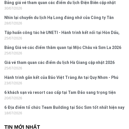
Bảng giá vé tham quan các điểm du lịch Điện Biên cập nhật
30/07/2026
2026
Nhìn lại chuyến du lịch Hạ Long đáng nhớ của Công ty Tân
28/07/2026
Hưng 2026
Tập huấn công tác hè UNETI - Hành trình kết nối tại Hòn Dấu,
25/07/2026
Đồ Sơn
Bảng Giá vé các điểm thăm quan tại Mộc Châu và Sơn La 2026
25/07/2026
Giá vé tham quan các điểm du lịch Hà Giang cập nhật 2026
25/07/2026
Hành trình gắn kết của Bảo Việt Tràng An tại Quy Nhơn - Phú
23/07/2026
Yên
6 khách sạn và resort cao cấp tại Tam Đảo sang trọng tiện
20/07/2026
nghi
6 Địa điểm tổ chức Team Building tại Sóc Sơn tốt nhất hiện nay
18/07/2026
TIN MỚI NHẤT