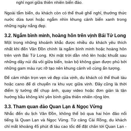
nghỉ ngơi giữa thiên nhiên biển đảo.
Ngoài tắm biển, du khách còn có thể thuê ghế nghỉ, thưởng thức
nước dừa tươi hoặc ngắm nhìn khung cảnh biển xanh trong
những ngày nắng đẹp.
3.2. Ngắm bình minh, hoàng hôn trên vịnh Bái Tử Long
Một trong những khoảnh khắc được nhiều du khách yêu thích
nhất khi đến Vân Đồn chính là ngắm bình minh hoặc hoàng hôn
trên vịnh Bái Tử Long. Khi mặt trời dần nhô lên hoặc khuất sau
những dãy núi đá vôi giữa biển, toàn bộ không gian được phủ bởi
những gam màu rực rỡ tạo nên khung cảnh vô cùng ấn tượng.
Để cảm nhận trọn vẹn vẻ đẹp của vịnh, du khách có thể thuê tàu
hoặc cano để di chuyển ra khu vực giữa vịnh. Đây cũng là thời
điểm lý tưởng để chụp ảnh, quay video hoặc đơn giản là tận
hưởng bầu không khí yên bình giữa thiên nhiên rộng lớn.
3.3. Tham quan đảo Quan Lạn & Ngọc Vừng
Nhắc đến du lịch Vân Đồn, không thể bỏ qua hai hòn đảo nổi
tiếng là Quan Lạn và Ngọc Vừng. Từ cảng Cái Rồng, du khách
chỉ mất khoảng 45 phút đi tàu cao tốc để đặt chân tới Quan Lạn -