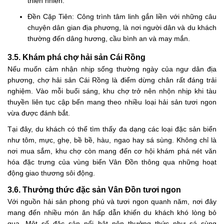
thiên nhiên.
Đền Cặp Tiên: Công trình tâm linh gắn liền với những câu
chuyện dân gian địa phương, là nơi người dân và du khách
thường đến dâng hương, cầu bình an và may mắn.
3.5. Khám phá chợ hải sản Cái Rồng
Nếu muốn cảm nhận nhịp sống thường ngày của ngư dân địa
phương, chợ hải sản Cái Rồng là điểm dừng chân rất đáng trải
nghiệm. Vào mỗi buổi sáng, khu chợ trở nên nhộn nhịp khi tàu
thuyền liên tục cập bến mang theo nhiều loại hải sản tươi ngon
vừa được đánh bắt.
Tại đây, du khách có thể tìm thấy đa dạng các loại đặc sản biển
như tôm, mực, ghẹ, bề bề, hàu, ngao hay sá sùng. Không chỉ là
nơi mua sắm, khu chợ còn mang đến cơ hội khám phá nét văn
hóa đặc trưng của vùng biển Vân Đồn thông qua những hoạt
động giao thương sôi động.
3.6. Thưởng thức đặc sản Vân Đồn tươi ngon
Với nguồn hải sản phong phú và tươi ngon quanh năm, nơi đây
mang đến nhiều món ăn hấp dẫn khiến du khách khó lòng bỏ
qua. Một số đặc sản nổi bật nên thưởng thức như sá sùng