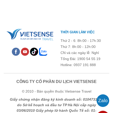
chương trình còn mang đến những hoạt động giao lưu sôi nổi,
góp phần gắn kết tập thể và lưu giữ nhiều kỷ niệm đáng nhớ.
THỜI GIAN LÀM VIỆC
Thứ 2 - 6: 8h:00 - 17h:30
Thứ 7: 8h:00 - 12h:00
CN và các ngày lễ: Nghỉ
Tổng Đài: 1900 54 55 19
Hotline: 0937 191 888
CÔNG TY CỔ PHẦN DU LỊCH VIETSENSE
© 2010 - Bản quyền thuộc Vietsense Travel
Giấy chứng nhận đăng ký kinh doanh số: 0104731205
do Sở kế hoạch và đầu tư TP Hà Nội cấp ngày
03/06/2010 Giấy phép lữ hành Quốc Tế số: 01-