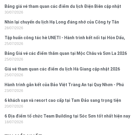
Bảng giá vé tham quan các điểm du lịch Điện Biên cập nhật
30/07/2026
2026
Nhìn lại chuyến du lịch Hạ Long đáng nhớ của Công ty Tân
28/07/2026
Hưng 2026
Tập huấn công tác hè UNETI - Hành trình kết nối tại Hòn Dấu,
25/07/2026
Đồ Sơn
Bảng Giá vé các điểm thăm quan tại Mộc Châu và Sơn La 2026
25/07/2026
Giá vé tham quan các điểm du lịch Hà Giang cập nhật 2026
25/07/2026
Hành trình gắn kết của Bảo Việt Tràng An tại Quy Nhơn - Phú
23/07/2026
Yên
6 khách sạn và resort cao cấp tại Tam Đảo sang trọng tiện
20/07/2026
nghi
6 Địa điểm tổ chức Team Building tại Sóc Sơn tốt nhất hiện nay
18/07/2026