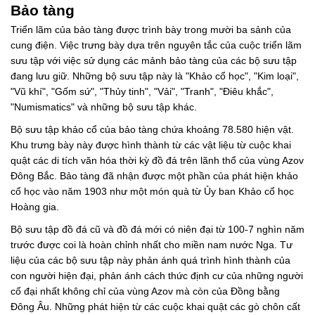
Bảo tàng
Triển lãm của bảo tàng được trình bày trong mười ba sảnh của
cung điện. Việc trưng bày dựa trên nguyên tắc của cuộc triển lãm
sưu tập với việc sử dụng các mảnh bảo tàng của các bộ sưu tập
đang lưu giữ. Những bộ sưu tập này là "Khảo cổ học", "Kim loại",
"Vũ khí", "Gốm sứ", "Thủy tinh", "Vải", "Tranh", "Điêu khắc",
"Numismatics" và những bộ sưu tập khác.
Bộ sưu tập khảo cổ của bảo tàng chứa khoảng 78.580 hiện vật.
Khu trưng bày này được hình thành từ các vật liệu từ cuộc khai
quật các di tích văn hóa thời kỳ đồ đá trên lãnh thổ của vùng Azov
Đông Bắc. Bảo tàng đã nhận được một phần của phát hiện khảo
cổ học vào năm 1903 như một món quà từ Ủy ban Khảo cổ học
Hoàng gia.
Bộ sưu tập đồ đá cũ và đồ đá mới có niên đại từ 100-7 nghìn năm
trước được coi là hoàn chỉnh nhất cho miền nam nước Nga. Tư
liệu của các bộ sưu tập này phản ánh quá trình hình thành của
con người hiện đại, phản ánh cách thức định cư của những người
cổ đại nhất không chỉ của vùng Azov mà còn của Đồng bằng
Đông Âu. Những phát hiện từ các cuộc khai quật các gò chôn cất