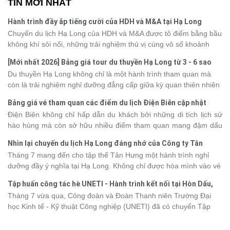
TIN MỚI NHẤT
Hành trình đầy ắp tiếng cười của HDH và M&A tại Hạ Long
Chuyến du lịch Hạ Long của HDH và M&A được tô điểm bằng bầu
không khí sôi nổi, những trải nghiệm thú vị cùng vô số khoảnh
khắc đáng nhớ. Từ vẻ đẹp của kỳ quan thiên nhiên đến những
[Mới nhất 2026] Bảng giá tour du thuyền Hạ Long từ 3 - 6 sao
phút giây đồng hành bên nhau, tất cả đã tạo nên một chuyến đi
Du thuyền Hạ Long không chỉ là một hành trình tham quan mà
tràn đầy cảm xúc và dấu ấn khó quên.
còn là trải nghiệm nghỉ dưỡng đẳng cấp giữa kỳ quan thiên nhiên
thế giới. Tuy nhiên, mỗi hạng du thuyền sẽ có mức giá và dịch vụ
Bảng giá vé tham quan các điểm du lịch Điện Biên cập nhật
khác nhau, khiến nhiều du khách băn khoăn khi lựa chọn. Bài viết
2026
Điện Biên không chỉ hấp dẫn du khách bởi những di tích lịch sử
dưới đây sẽ cập nhật bảng giá tour du thuyền Hạ Long mới nhất
hào hùng mà còn sở hữu nhiều điểm tham quan mang đậm dấu
2026 từ 3 - 6 sao, giúp bạn dễ dàng so sánh và tìm được hành
ấn văn hóa và thiên nhiên Tây Bắc. Nếu đang lên kế hoạch khám
trình phù hợp với nhu cầu cũng như ngân sách.
Nhìn lại chuyến du lịch Hạ Long đáng nhớ của Công ty Tân
phá vùng đất này, việc cập nhật trước giá vé sẽ giúp bạn chủ
Hưng 2026
Tháng 7 mang đến cho tập thể Tân Hưng một hành trình nghỉ
động hơn trong lịch trình và chi phí. Cùng Vietsense Travel tham
dưỡng đầy ý nghĩa tại Hạ Long. Không chỉ được hòa mình vào vẻ
khảo bảng giá vé tham quan các điểm
du lịch Điện Biên
mới nhất
đẹp của di sản thiên nhiên thế giới, các thành viên còn có dịp gắn
năm 2026 ngay dưới đây.
Tập huấn công tác hè UNETI - Hành trình kết nối tại Hòn Dấu,
kết, sẻ chia và lưu giữ nhiều khoảnh khắc đáng nhớ. Hãy cùng
Đồ Sơn
Tháng 7 vừa qua, Công đoàn và Đoàn Thanh niên Trường Đại
nhìn lại chuyến đi ngập tràn niềm vui và những trải nghiệm khó
học Kinh tế - Kỹ thuật Công nghiệp (UNETI) đã có chuyến Tập
quên.
huấn công tác hè 2026 đầy ý nghĩa tại Hòn Dấu - Đồ Sơn. Không
chỉ là dịp nâng cao kỹ năng và chia sẻ kinh nghiệm công tác,