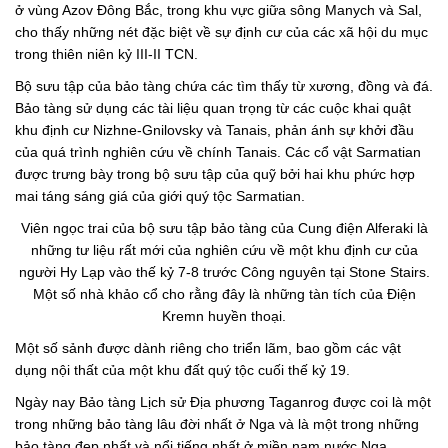
ở vùng Azov Đông Bắc, trong khu vực giữa sông Manych và Sal,
cho thấy những nét đặc biệt về sự định cư của các xã hội du mục
trong thiên niên kỷ III-II TCN.
Bộ sưu tập của bảo tàng chứa các tìm thấy từ xương, đồng và đá.
Bảo tàng sử dụng các tài liệu quan trọng từ các cuộc khai quật
khu định cư Nizhne-Gnilovsky và Tanais, phản ánh sự khởi đầu
của quá trình nghiên cứu về chính Tanais. Các cổ vật Sarmatian
được trưng bày trong bộ sưu tập của quỹ bởi hai khu phức hợp
mai táng sáng giá của giới quý tộc Sarmatian.
Viên ngọc trai của bộ sưu tập bảo tàng của Cung điện Alferaki là
những tư liệu rất mới của nghiên cứu về một khu định cư của
người Hy Lạp vào thế kỷ 7-8 trước Công nguyên tại Stone Stairs.
Một số nhà khảo cổ cho rằng đây là những tàn tích của Điện
Kremn huyền thoại.
Một số sảnh được dành riêng cho triển lãm, bao gồm các vật
dụng nội thất của một khu đất quý tộc cuối thế kỷ 19.
Ngày nay Bảo tàng Lịch sử Địa phương Taganrog được coi là một
trong những bảo tàng lâu đời nhất ở Nga và là một trong những
bảo tàng đẹp nhất và nổi tiếng nhất ở miền nam nước Nga.