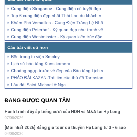
Cung điện Stroganov - Cung điện cổ tuyệt đẹp của Nga
Top 6 cung điện đẹp nhất Thái Lan du khách nên đến
Khám Phá Versailles - Cung Điện Tráng Lệ Nhất Trên Hành Trình Du Lịch Châu Âu
Cung điện Peterhof - Kỳ quan đẹp như tranh vẽ ở Nga
Cung điện Westminster - Kỳ quan kiến trúc đặc sắc nước Anh
Bên trong tu viện Smolny
Lịch sử bảo tàng Kunstkamera
Choáng ngợp trước vẻ đẹp của Bảo tàng Lịch sử Quốc Gia Nga
PHÁO ĐÀI KAZAN-Trái tim của thủ đô Tartastan
Lâu đài Saint Michael ở Nga
ĐANG ĐƯỢC QUAN TÂM
Hành trình đầy ắp tiếng cười của HDH và M&A tại Hạ Long
07/08/2026
[Mới nhất 2026] Bảng giá tour du thuyền Hạ Long từ 3 - 6 sao
04/08/2026