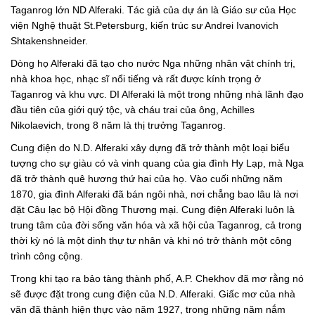
Taganrog lớn ND Alferaki. Tác giả của dự án là Giáo sư của Học
viện Nghệ thuật St.Petersburg, kiến ​​trúc sư Andrei Ivanovich
Shtakenshneider.
Dòng họ Alferaki đã tạo cho nước Nga những nhân vật chính trị,
nhà khoa học, nhạc sĩ nổi tiếng và rất được kính trọng ở
Taganrog và khu vực. DI Alferaki là một trong những nhà lãnh đạo
đầu tiên của giới quý tộc, và cháu trai của ông, Achilles
Nikolaevich, trong 8 năm là thị trưởng Taganrog.
Cung điện do N.D. Alferaki xây dựng đã trở thành một loại biểu
tượng cho sự giàu có và vinh quang của gia đình Hy Lạp, mà Nga
đã trở thành quê hương thứ hai của họ. Vào cuối những năm
1870, gia đình Alferaki đã bán ngôi nhà, nơi chẳng bao lâu là nơi
đặt Câu lạc bộ Hội đồng Thương mại. Cung điện Alferaki luôn là
trung tâm của đời sống văn hóa và xã hội của Taganrog, cả trong
thời kỳ nó là một dinh thự tư nhân và khi nó trở thành một công
trình công cộng.
Trong khi tạo ra bảo tàng thành phố, A.P. Chekhov đã mơ rằng nó
sẽ được đặt trong cung điện của N.D. Alferaki. Giấc mơ của nhà
văn đã thành hiện thực vào năm 1927, trong những năm nắm