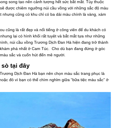
ong song tạo nên cảnh tượng hết sức bắt mắt. Tùy thuộc
ch sẽ được chiêm ngưỡng núi cầu vồng với những sắc độ màu
ật nhưng cũng có khu chỉ có ba dải màu chính là vàng, xám
ou cũng là rất đẹp và nổi tiếng ở công viên để du khách có
nhưng lại có hình khối rất tuyệt và bắt mắt tựa như những
mình, núi cầu vồng Trương Dịch Đan Hà hiện đang trở thành
đến khám phá nhất ở Cam Túc. Cho dù bạn đang đứng ở góc
y màu sắc và cuốn hút đến mê người.
sò tại đây
g Trương Dịch Đan Hà bạn nên chọn màu sắc trang phục là
oặc đỏ vì bạn có thể chìm nghỉm giữa “bữa tiệc màu sắc” ở