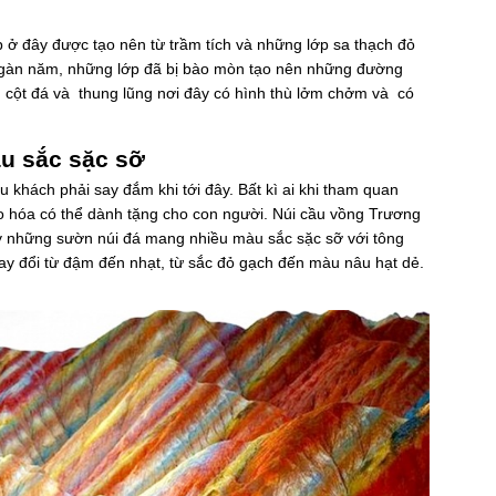
p ở đây được tạo nên từ trầm tích và những lớp sa thạch đỏ
 ngàn năm, những lớp đã bị bào mòn tạo nên những đường
, cột đá và thung lũng nơi đây có hình thù lởm chởm và có
u sắc sặc sỡ
khách phải say đắm khi tới đây. Bất kì ai khi tham quan
o hóa có thể dành tặng cho con người. Núi cầu vồng Trương
y những sườn núi đá mang nhiều màu sắc sặc sỡ với tông
ay đổi từ đậm đến nhạt, từ sắc đỏ gạch đến màu nâu hạt dẻ.