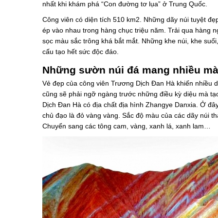
nhất khi khám phá “Con đường tơ lụa” ở Trung Quốc.
Công viên có diện tích 510 km2. Những dãy núi tuyệt đẹ
ép vào nhau trong hàng chục triệu năm. Trải qua hàng
sọc màu sắc trông khá bắt mắt. Những khe núi, khe suối
cấu tạo hết sức độc đáo.
Những sườn núi đá mang nhiều mà
Vẻ đẹp của công viên Trương Dịch Đan Hà khiến nhiều du 
cũng sẽ phải ngỡ ngàng trước những điều kỳ diệu mà tạ
Dịch Đan Hà có địa chất địa hình Zhangye Danxia. Ở đâ
chủ đạo là đỏ vàng vàng. Sắc độ màu của các dãy núi th
Chuyển sang các tông cam, vàng, xanh lá, xanh lam…