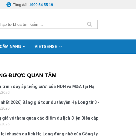
Tổng đài:
1900 54 55 19
CẨM NANG
VIETSENSE
NG ĐƯỢC QUAN TÂM
 trình đầy ắp tiếng cười của HDH và M&A tại Hạ
8/2026
g
 nhất 2026] Bảng giá tour du thuyền Hạ Long từ 3 -
8/2026
o
 giá vé tham quan các điểm du lịch Điện Biên cập
7/2026
 2026
 lại chuyến du lịch Hạ Long đáng nhớ của Công ty