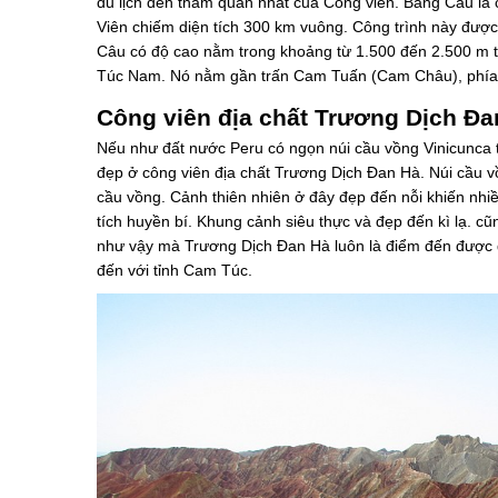
du lịch đến tham quan nhất của Công viên. Băng Câu là
Viên chiếm diện tích 300 km vuông. Công trình này đượ
Câu có độ cao nằm trong khoảng từ 1.500 đến 2.500 m 
Túc Nam. Nó nằm gần trấn Cam Tuấn (Cam Châu), phía
Công viên địa chất Trương Dịch Đa
Nếu như đất nước Peru có ngọn núi cầu vồng Vinicunca 
đẹp ở công viên địa chất Trương Dịch Đan Hà. Núi cầu 
cầu vồng. Cảnh thiên nhiên ở đây đẹp đến nỗi khiến nhi
tích huyền bí. Khung cảnh siêu thực và đẹp đến kì lạ. 
như vậy mà Trương Dịch Đan Hà luôn là điểm đến được đô
đến với tỉnh Cam Túc.