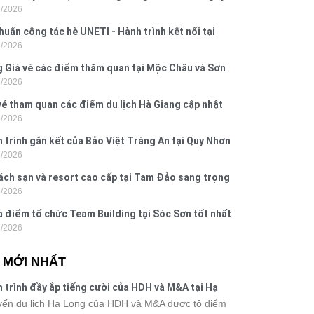
7/2026
 Hưng 2026
huấn công tác hè UNETI - Hành trình kết nối tại
7/2026
Dấu, Đồ Sơn
 Giá vé các điểm thăm quan tại Mộc Châu và Sơn
7/2026
026
vé tham quan các điểm du lịch Hà Giang cập nhật
7/2026
6
 trình gắn kết của Bảo Việt Tràng An tại Quy Nhơn
7/2026
ú Yên
ách sạn và resort cao cấp tại Tam Đảo sang trọng
7/2026
 nghi
a điểm tổ chức Team Building tại Sóc Sơn tốt nhất
7/2026
 nay
N MỚI NHẤT
 trình đầy ắp tiếng cười của HDH và M&A tại Hạ
g
ến du lịch Hạ Long của HDH và M&A được tô điểm