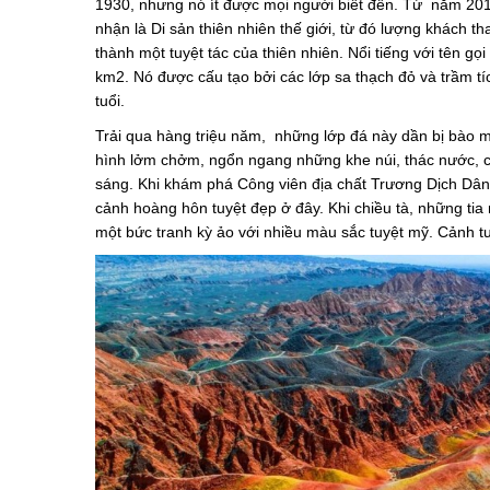
1930, nhưng nó ít được mọi người biết đến. Từ năm 20
nhận là Di sản thiên nhiên thế giới, từ đó lượng khách t
thành một tuyệt tác của thiên nhiên. Nổi tiếng với tên g
km2. Nó được cấu tạo bởi các lớp sa thạch đỏ và trầm tí
tuổi.
Trải qua hàng triệu năm, những lớp đá này dần bị bào m
hình lởm chởm, ngổn ngang những khe núi, thác nước, cộ
sáng. Khi khám phá Công viên địa chất Trương Dịch Dân
cảnh hoàng hôn tuyệt đẹp ở đây. Khi chiều tà, những tia
một bức tranh kỳ ảo với nhiều màu sắc tuyệt mỹ. Cảnh 