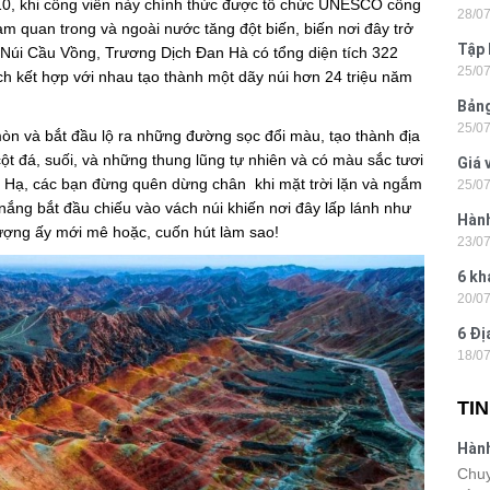
10, khi công viên này chính thức được tổ chức UNESCO công
28/0
Tân
ham quan trong và ngoài nước tăng đột biến, biến nơi đây trở
Tập 
ọi Núi Cầu Vồng, Trương Dịch Đan Hà có tổng diện tích 322
25/0
Hòn 
ch kết hợp với nhau tạo thành một dãy núi hơn 24 triệu năm
Bảng
25/0
La 2
òn và bắt đầu lộ ra những đường sọc đổi màu, tạo thành địa
t đá, suối, và những thung lũng tự nhiên và có màu sắc tươi
Giá 
 Hạ, các bạn đừng quên dừng chân khi mặt trời lặn và ngắm
25/0
202
 nắng bắt đầu chiếu vào vách núi khiến nơi đây lấp lánh như
Hành
tượng ấy mới mê hoặc, cuốn hút làm sao!
23/0
- Ph
6 kh
20/0
tiện
6 Đị
18/0
hiện
TI
Hành
Lon
Chuy