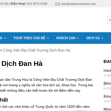
Hà Nội |
Điện thoại:
024 3972 8289
info@vietsensetravel.com
ÀI
TOUR THEO CHỦ ĐỀ
KHÁCH SẠN
DỊCH VỤ
Công Viên Địa Chất Trương Dịch Đan Hà
ĐA
 Dịch Đan Hà
Hành
07/0
Lon
 vạn dân Trung Hoa là Công Viên Địa Chất Trương Dịch Đan
[Mới
 là nơi mang ý nghĩa về văn hóa lịch sử, khoa học. Trong bài
04/0
6 sa
 biết những điều cần biết trước khi tới điểm đến này.
Bảng
chất
30/0
nhật
ện bởi các nhà khảo cổ Trung Quốc từ năm 1920 đến năm
Nhìn