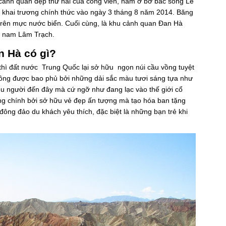
 cảnh quan đẹp thứ hai của công viên, nằm ở bờ bắc sông Lê
c khai trương chính thức vào ngày 3 tháng 8 năm 2014. Băng
trên mực nước biển. Cuối cùng, là khu cảnh quan Đan Hà
 nam Lâm Trạch.
n Hà có gì?
thì đất nước Trung Quốc lại sở hữu ngọn núi cầu vồng tuyệt
vồng được bao phủ bởi những dải sắc màu tươi sáng tựa như
ều người đến đây mà cứ ngỡ như đang lạc vào thế giới cổ
cũng chính bởi sở hữu vẻ đẹp ấn tượng mà tạo hóa ban tặng
ng đảo du khách yêu thích, đặc biệt là những bạn trẻ khi