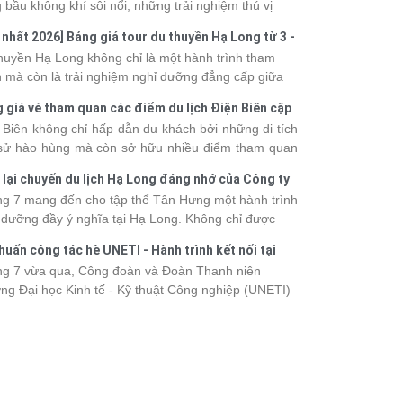
 bầu không khí sôi nổi, những trải nghiệm thú vị
 vô số khoảnh khắc đáng nhớ. Từ vẻ đẹp của kỳ
 nhất 2026] Bảng giá tour du thuyền Hạ Long từ 3 -
 thiên nhiên đến những phút giây đồng hành bên
o
huyền Hạ Long không chỉ là một hành trình tham
, tất cả đã tạo nên một chuyến đi tràn đầy cảm xúc
 mà còn là trải nghiệm nghỉ dưỡng đẳng cấp giữa
ấu ấn khó quên.
uan thiên nhiên thế giới. Tuy nhiên, mỗi hạng du
 giá vé tham quan các điểm du lịch Điện Biên cập
ền sẽ có mức giá và dịch vụ khác nhau, khiến nhiều
 2026
 Biên không chỉ hấp dẫn du khách bởi những di tích
hách băn khoăn khi lựa chọn. Bài viết dưới đây sẽ
 sử hào hùng mà còn sở hữu nhiều điểm tham quan
nhật bảng giá tour du thuyền Hạ Long mới nhất
 đậm dấu ấn văn hóa và thiên nhiên Tây Bắc. Nếu
 từ 3 - 6 sao, giúp bạn dễ dàng so sánh và tìm
 lại chuyến du lịch Hạ Long đáng nhớ của Công ty
 lên kế hoạch khám phá vùng đất này, việc cập nhật
 hành trình phù hợp với nhu cầu cũng như ngân
 Hưng 2026
g 7 mang đến cho tập thể Tân Hưng một hành trình
c giá vé sẽ giúp bạn chủ động hơn trong lịch trình và
.
 dưỡng đầy ý nghĩa tại Hạ Long. Không chỉ được
phí. Cùng Vietsense Travel tham khảo bảng giá vé
mình vào vẻ đẹp của di sản thiên nhiên thế giới, các
m quan các điểm
du lịch Điện Biên
mới nhất năm
huấn công tác hè UNETI - Hành trình kết nối tại
h viên còn có dịp gắn kết, sẻ chia và lưu giữ nhiều
 ngay dưới đây.
Dấu, Đồ Sơn
g 7 vừa qua, Công đoàn và Đoàn Thanh niên
nh khắc đáng nhớ. Hãy cùng nhìn lại chuyến đi
ng Đại học Kinh tế - Kỹ thuật Công nghiệp (UNETI)
 tràn niềm vui và những trải nghiệm khó quên.
ó chuyến Tập huấn công tác hè 2026 đầy ý nghĩa tại
Dấu - Đồ Sơn. Không chỉ là dịp nâng cao kỹ năng
hia sẻ kinh nghiệm công tác, chương trình còn mang
những hoạt động giao lưu sôi nổi, góp phần gắn kết
thể và lưu giữ nhiều kỷ niệm đáng nhớ.