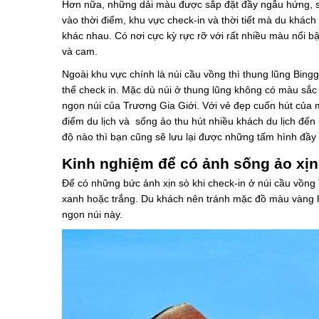
Hơn nữa, những dải màu được sắp đặt đầy ngẫu hứng, s
vào thời điểm, khu vực check-in và thời tiết mà du khá
khác nhau. Có nơi cực kỳ rực rỡ với rất nhiều màu nổi b
và cam.
Ngoài khu vực chính là núi cầu vồng thì thung lũng Bingg
thể check in. Mặc dù núi ở thung lũng không có màu sắc 
ngọn núi của Trương Gia Giới. Với vẻ đẹp cuốn hút của 
điểm du lịch và sống ảo thu hút nhiều khách du lịch 
độ nào thì bạn cũng sẽ lưu lại được những tấm hình đầ
Kinh nghiệm để có ảnh sống ảo xịn 
Để có những bức ảnh xịn sò khi check-in ở núi cầu vồn
xanh hoặc trắng. Du khách nên tránh mặc đồ màu vàng h
ngọn núi này.