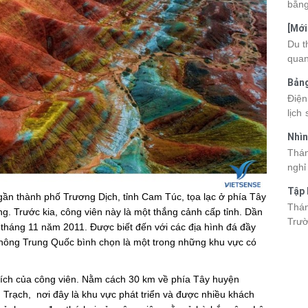
bằng
cùng
[Mới
quan
6 sa
Du t
nhau
quan
và d
kỳ q
Bảng
thuy
nhật
Điện
du k
lịch
cập 
mang
2026
Nhìn
đang
được
Tân
Thán
trướ
sách
nghỉ
chi 
hòa 
tha
Tập 
thàn
ần thành phố Trương Dịch, tỉnh Cam Túc, tọa lạc ở phía Tây
2026
Hòn 
Thán
khoả
g. Trước kia, công viên này là một thắng cảnh cấp tỉnh. Dần
Trườ
ngập
 tháng 11 năm 2011. Được biết đến với các địa hình đá đầy
đã c
hông Trung Quốc bình chọn là một trong những khu vực có
Hòn 
và c
đến 
ích của công viên. Nằm cách 30 km về phía Tây huyện
tập 
rạch, nơi đây là khu vực phát triển và được nhiều khách