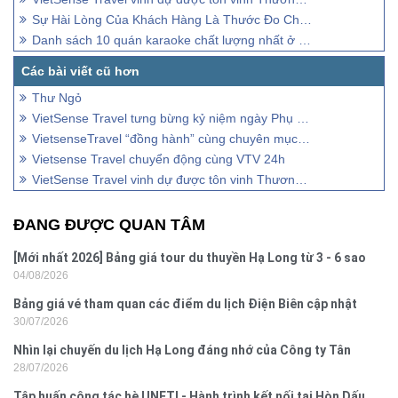
Sự Hài Lòng Của Khách Hàng Là Thước Đo Chất Lượng Dịch Vụ Hữu Hiệu Nhất
Danh sách 10 quán karaoke chất lượng nhất ở Kon Tum
Thư Ngỏ
VietSense Travel tưng bừng kỷ niệm ngày Phụ Nữ Việt Nam
VietsenseTravel “đồng hành” cùng chuyên mục “Tài Chính – Doanh nghiệp” VTV1
Vietsense Travel chuyển động cùng VTV 24h
VietSense Travel vinh dự được tôn vinh Thương Hiệu Việt Nam Tin Dùng 2015
ĐANG ĐƯỢC QUAN TÂM
[Mới nhất 2026] Bảng giá tour du thuyền Hạ Long từ 3 - 6 sao
04/08/2026
Bảng giá vé tham quan các điểm du lịch Điện Biên cập nhật
30/07/2026
2026
Nhìn lại chuyến du lịch Hạ Long đáng nhớ của Công ty Tân
28/07/2026
Hưng 2026
Tập huấn công tác hè UNETI - Hành trình kết nối tại Hòn Dấu,