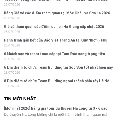
25/07/2026
Đồ Sơn
Bảng Giá vé các điểm thăm quan tại Mộc Châu và Sơn La 2026
25/07/2026
Giá vé tham quan các điểm du lịch Hà Giang cập nhật 2026
25/07/2026
Hành trình gắn kết của Bảo Việt Tràng An tại Quy Nhơn - Phú
23/07/2026
Yên
6 khách sạn và resort cao cấp tại Tam Đảo sang trọng tiện
20/07/2026
nghi
6 Địa điểm tổ chức Team Building tại Sóc Sơn tốt nhất hiện nay
18/07/2026
8 Địa điểm tổ chức Team Building ngoại thành phía tây Hà Nội
18/07/2026
TIN MỚI NHẤT
[Mới nhất 2026] Bảng giá tour du thuyền Hạ Long từ 3 - 6 sao
Du thuyền Hạ Long không chỉ là một hành trình tham quan mà