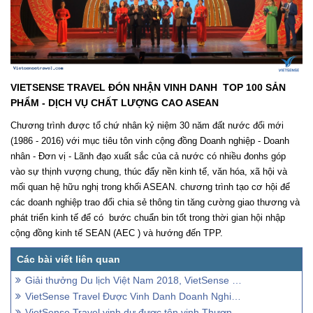
VIETSENSE TRAVEL ĐÓN NHẬN VINH DANH TOP 100 SẢN
PHẨM - DỊCH VỤ CHẤT LƯỢNG CAO ASEAN
Chương trình được tổ chứ nhân kỷ niệm 30 năm đất nước đổi mới
(1986 - 2016) với mục tiêu tôn vinh cộng đồng Doanh nghiệp - Doanh
nhân - Đơn vị - Lãnh đạo xuất sắc của cả nước có nhiều đonhs góp
vào sự thịnh vượng chung, thúc đẩy nền kinh tế, văn hóa, xã hội và
mối quan hệ hữu nghị trong khối ASEAN. chương trình tạo cơ hội để
các doanh nghiệp trao đổi chia sẻ thông tin tăng cường giao thương và
phát triển kinh tế để có bước chuẩn bin tốt trong thời gian hội nhập
cộng đồng kinh tế SEAN (AEC ) và hướng đến TPP.
Giải thưởng Du lịch Việt Nam 2018, VietSense Travel được vinh danh
VietSense Travel Được Vinh Danh Doanh Nghiệp Tiêu Biểu Thủ Đô 2019
VietSense Travel vinh dự được tôn vinh Thương Hiệu Việt Nam Tin Dùng 2015