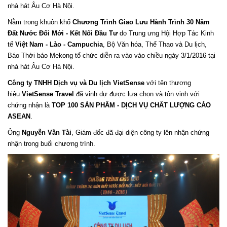
nhà hát Âu Cơ Hà Nội.
Nằm trong khuôn khổ
Chương Trình Giao Lưu Hành Trình 30 Năm
Đất Nước Đổi Mới - Kết Nối Đầu Tư
do Trung ưng Hộị Hợp Tác Kinh
tế
Việt Nam - Lào - Campuchia
, Bộ Văn hóa, Thể Thao và Du lịch,
Báo Thời báo Mekong tổ chức diễn ra vào vào chiều ngày 3/1/2016 tại
nhà hát Âu Cơ Hà Nội.
Công ty TNHH Dịch vụ và Du lịch VietSense
với tên thương
hiệu
VietSense Travel
đã vinh dự được lựa chọn và tôn vinh với
chứng nhận là
TOP 100 SẢN PHẨM - DỊCH VỤ CHẤT LƯỢNG CÁO
ASEAN
.
Ông
Nguyễn Văn Tài
, Giám đốc đã đại diện công ty lên nhận chứng
nhận trong buổi chương trình.