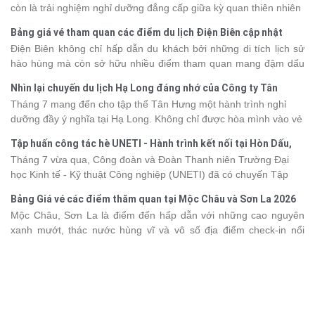
còn là trải nghiệm nghỉ dưỡng đẳng cấp giữa kỳ quan thiên nhiên
thế giới. Tuy nhiên, mỗi hạng du thuyền sẽ có mức giá và dịch vụ
Bảng giá vé tham quan các điểm du lịch Điện Biên cập nhật
khác nhau, khiến nhiều du khách băn khoăn khi lựa chọn. Bài viết
2026
Điện Biên không chỉ hấp dẫn du khách bởi những di tích lịch sử
dưới đây sẽ cập nhật bảng giá tour du thuyền Hạ Long mới nhất
hào hùng mà còn sở hữu nhiều điểm tham quan mang đậm dấu
2026 từ 3 - 6 sao, giúp bạn dễ dàng so sánh và tìm được hành
ấn văn hóa và thiên nhiên Tây Bắc. Nếu đang lên kế hoạch khám
trình phù hợp với nhu cầu cũng như ngân sách.
Nhìn lại chuyến du lịch Hạ Long đáng nhớ của Công ty Tân
phá vùng đất này, việc cập nhật trước giá vé sẽ giúp bạn chủ
Hưng 2026
Tháng 7 mang đến cho tập thể Tân Hưng một hành trình nghỉ
động hơn trong lịch trình và chi phí. Cùng Vietsense Travel tham
dưỡng đầy ý nghĩa tại Hạ Long. Không chỉ được hòa mình vào vẻ
khảo bảng giá vé tham quan các điểm
du lịch Điện Biên
mới nhất
đẹp của di sản thiên nhiên thế giới, các thành viên còn có dịp gắn
năm 2026 ngay dưới đây.
Tập huấn công tác hè UNETI - Hành trình kết nối tại Hòn Dấu,
kết, sẻ chia và lưu giữ nhiều khoảnh khắc đáng nhớ. Hãy cùng
Đồ Sơn
Tháng 7 vừa qua, Công đoàn và Đoàn Thanh niên Trường Đại
nhìn lại chuyến đi ngập tràn niềm vui và những trải nghiệm khó
học Kinh tế - Kỹ thuật Công nghiệp (UNETI) đã có chuyến Tập
quên.
huấn công tác hè 2026 đầy ý nghĩa tại Hòn Dấu - Đồ Sơn. Không
Bảng Giá vé các điểm thăm quan tại Mộc Châu và Sơn La 2026
chỉ là dịp nâng cao kỹ năng và chia sẻ kinh nghiệm công tác,
Mộc Châu, Sơn La là điểm đến hấp dẫn với những cao nguyên
chương trình còn mang đến những hoạt động giao lưu sôi nổi,
xanh mướt, thác nước hùng vĩ và vô số địa điểm check-in nổi
góp phần gắn kết tập thể và lưu giữ nhiều kỷ niệm đáng nhớ.
tiếng. Trước khi lên đường, việc cập nhật giá vé tham quan sẽ
giúp bạn chủ động hơn trong việc lên lịch trình và dự trù chi phí
du lịch Mộc Châu
. Cùng Vietsense Travel tham khảo bảng giá vé
tham quan các điểm du lịch ở Sơn La 2026 mới nhất ngay dưới
đây.