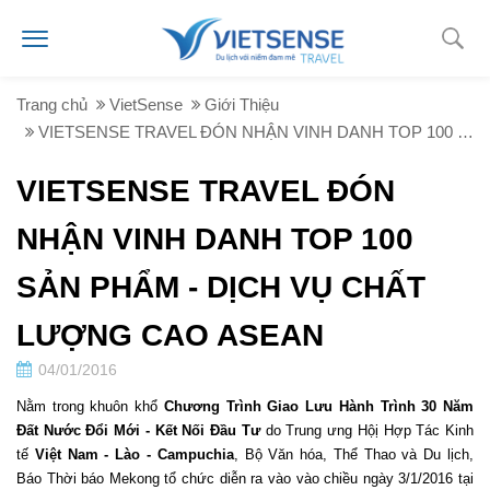
Trang chủ
VietSense
Giới Thiệu
VIETSENSE TRAVEL ĐÓN NHẬN VINH DANH TOP 100 SẢN PHẨM - DỊCH VỤ CHẤT LƯỢNG CAO ASEAN
VIETSENSE TRAVEL ĐÓN
NHẬN VINH DANH TOP 100
SẢN PHẨM - DỊCH VỤ CHẤT
LƯỢNG CAO ASEAN
04/01/2016
Nằm trong khuôn khổ
Chương Trình Giao Lưu Hành Trình 30 Năm
Đất Nước Đổi Mới - Kết Nối Đầu Tư
do Trung ưng Hộị Hợp Tác Kinh
tế
Việt Nam - Lào - Campuchia
, Bộ Văn hóa, Thể Thao và Du lịch,
Báo Thời báo Mekong tổ chức diễn ra vào vào chiều ngày 3/1/2016 tại