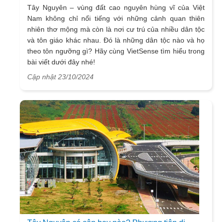
Tây Nguyên – vùng đất cao nguyên hùng vĩ của Việt
Nam không chỉ nổi tiếng với những cảnh quan thiên
nhiên thơ mộng mà còn là nơi cư trú của nhiều dân tộc
và tôn giáo khác nhau. Đó là những dân tộc nào và họ
theo tôn ngưỡng gì? Hãy cùng VietSense tìm hiểu trong
bài viết dưới đây nhé!
Cập nhật 23/10/2024
Đặc sắc văn hóa các dân tộc Tây
Nguyên
Tây Nguyên có 49 dân tộc cùng chung sống, trong đó
bao gồm 12 dân tộc bản địa và 37 dân tộc từ nơi khác
đến. Dân tộc thiểu số có 375.825 người, chiếm tỷ lệ
7,48%; có 8 dân tộc ít người chiếm tỷ lệ 0,01% dân số.
Vì nơi đây chiếm hầu hết các dân tộc ở Việt Nam, nên
nền văn hóa được xem như một đậm đà bản sắc dân
tộc nhất của cả nước. Điều đó thể hiện qua sự đa dạng
về ngôn ngữ, chữ viết, tiếng nói và phong tục của đồng
bào nơi đây.