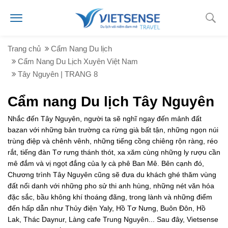
Trang chủ
Cẩm Nang Du lịch
Cẩm Nang Du Lịch Xuyên Việt Nam
Tây Nguyên | TRANG 8
Cẩm nang Du lịch Tây Nguyên
Nhắc đến Tây Nguyên, người ta sẽ nghĩ ngay đến mảnh đất
bazan với những bản trường ca rừng già bất tận, những ngọn núi
trùng điệp và chênh vênh, những tiếng cồng chiêng rộn ràng, réo
rắt, tiếng đàn Tơ rưng thánh thót, xa xăm cùng những ly rượu cần
mê đắm và vị ngọt đắng của ly cà phê Ban Mê. Bên cạnh đó,
Chương trình Tây Nguyên cũng sẽ đưa du khách ghé thăm vùng
đất nổi danh với những pho sử thi anh hùng, những nét văn hóa
đặc sắc, bầu không khí thoáng đãng, trong lành và những điểm
đến hấp dẫn như Thủy điện Yaly, Hồ Tơ Nưng, Buôn Đôn, Hồ
Lak, Thác Daynur, Làng cafe Trung Nguyên... Sau đây, Vietsense