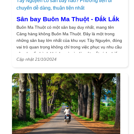
Tây Nguyên có sân bay nào? Phương tiện di
Văn hóa cồng, chiêng Tây Nguyên - Di sản văn
chuyển dễ dàng, thuận tiện nhất
hóa phi vật thể
Sân bay Buôn Ma Thuột - Đắk Lắk
Cồng chiêng là loại hình nghệ thuật gắn bó mật thiết với
Buôn Ma Thuột có một sân bay duy nhất, mang tên
lịch sử và văn hóa của các dân tộc thiểu số Tây Nguyên
Cảng hàng không Buôn Ma Thuột. Đây là một trong
sống dọc dải Trường Sơn, bao phủ các tỉnh: Kon Tum,
những sân bay lớn nhất của khu vực Tây Nguyên, đóng
Gia Lai, Đắk Lắk, Đắk Nông, và Lâm Đồng.
vai trò quan trọng không chỉ trong việc phục vụ nhu cầu
Các dân tộc sử dụng cồng, chiêng ở Tây Nguyên hiện
vận chuyển hành khách, mà còn là một mắt xích chiến
nay: Ê Đê, Ba Na, Mạ, Lạch, Xê Đăng, và Gia Rai.
Cập nhật 21/10/2024
lược trong hệ thống phòng thủ và bảo vệ biên giới của
các tỉnh trong vùng.
Buon Ma Thuot Airport