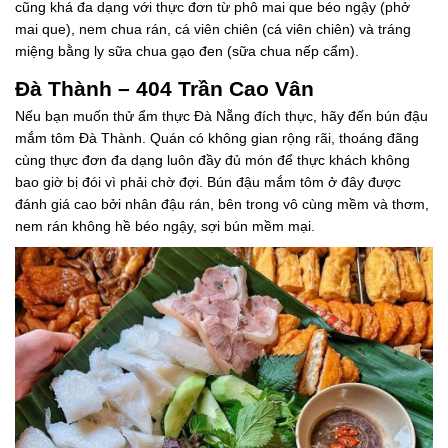
cũng khá đa dạng với thực đơn từ phô mai que béo ngậy (phở
mai que), nem chua rán, cá viên chiên (cá viên chiên) và tráng
miệng bằng ly sữa chua gạo đen (sữa chua nếp cẩm).
Đà Thành – 404 Trần Cao Vân
Nếu bạn muốn thử ẩm thực Đà Nẵng đích thực, hãy đến bún đậu
mắm tôm Đà Thành. Quán có không gian rộng rãi, thoáng đãng
cùng thực đơn đa dạng luôn đầy đủ món để thực khách không
bao giờ bị đói vì phải chờ đợi. Bún đậu mắm tôm ở đây được
đánh giá cao bởi nhân đậu rán, bên trong vô cùng mềm và thơm,
nem rán không hề béo ngậy, sợi bún mềm mại.