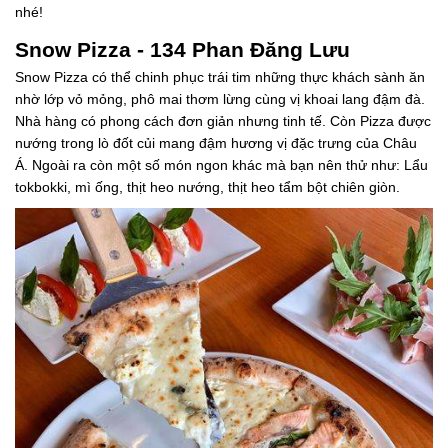
nhé!
Snow Pizza - 134 Phan Đăng Lưu
Snow Pizza có thể chinh phục trái tim những thực khách sành ăn
nhờ lớp vỏ mỏng, phô mai thơm lừng cùng vị khoai lang đậm đà.
Nhà hàng có phong cách đơn giản nhưng tinh tế. Còn Pizza được
nướng trong lò đốt củi mang đậm hương vị đặc trưng của Châu
Á. Ngoài ra còn một số món ngon khác mà bạn nên thử như: Lẩu
tokbokki, mì ống, thịt heo nướng, thịt heo tẩm bột chiên giòn.