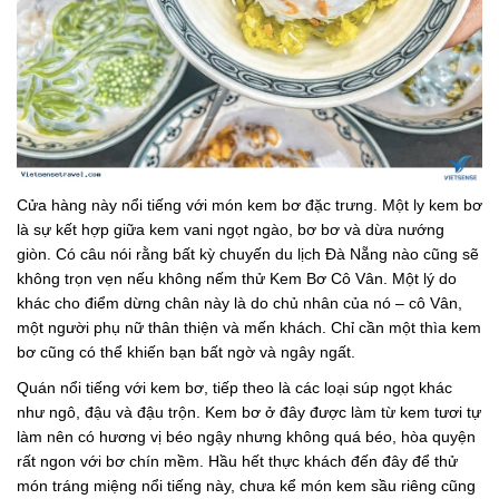
Cửa hàng này nổi tiếng với món kem bơ đặc trưng. Một ly kem bơ
là sự kết hợp giữa kem vani ngọt ngào, bơ bơ và dừa nướng
giòn. Có câu nói rằng bất kỳ chuyến du lịch Đà Nẵng nào cũng sẽ
không trọn vẹn nếu không nếm thử Kem Bơ Cô Vân. Một lý do
khác cho điểm dừng chân này là do chủ nhân của nó – cô Vân,
một người phụ nữ thân thiện và mến khách. Chỉ cần một thìa kem
bơ cũng có thể khiến bạn bất ngờ và ngây ngất.
Quán nổi tiếng với kem bơ, tiếp theo là các loại súp ngọt khác
như ngô, đậu và đậu trộn. Kem bơ ở đây được làm từ kem tươi tự
làm nên có hương vị béo ngậy nhưng không quá béo, hòa quyện
rất ngon với bơ chín mềm. Hầu hết thực khách đến đây để thử
món tráng miệng nổi tiếng này, chưa kể món kem sầu riêng cũng