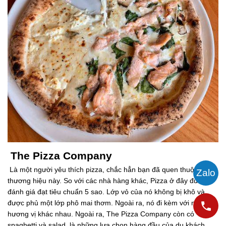
The Pizza Company
Là một người yêu thích pizza, chắc hẳn bạn đã quen thuộc với
thương hiệu này. So với các nhà hàng khác, Pizza ở đây được
đánh giá đạt tiêu chuẩn 5 sao. Lớp vỏ của nó không bị khô và
được phủ một lớp phô mai thơm. Ngoài ra, nó đi kèm với nhiều
hương vị khác nhau. Ngoài ra, The Pizza Company còn có
spaghetti và salad, là những lựa chọn hàng đầu của du khách.