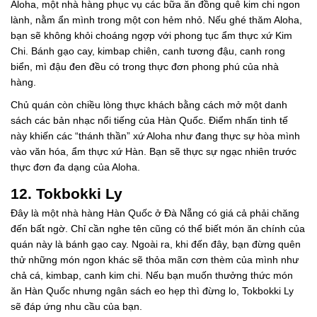
Aloha, một nhà hàng phục vụ các bữa ăn đồng quê kim chi ngon
lành, nằm ẩn mình trong một con hẻm nhỏ. Nếu ghé thăm Aloha,
bạn sẽ không khỏi choáng ngợp với phong tục ẩm thực xứ Kim
Chi. Bánh gạo cay, kimbap chiên, canh tương đậu, canh rong
biển, mì đậu đen đều có trong thực đơn phong phú của nhà
hàng.
Chủ quán còn chiều lòng thực khách bằng cách mở một danh
sách các bản nhạc nổi tiếng của Hàn Quốc. Điểm nhấn tinh tế
này khiến các “thánh thần” xứ Aloha như đang thực sự hòa mình
vào văn hóa, ẩm thực xứ Hàn. Bạn sẽ thực sự ngạc nhiên trước
thực đơn đa dạng của Aloha.
12. Tokbokki Ly
Đây là một nhà hàng Hàn Quốc ở Đà Nẵng có giá cả phải chăng
đến bất ngờ. Chỉ cần nghe tên cũng có thể biết món ăn chính của
quán này là bánh gạo cay. Ngoài ra, khi đến đây, bạn đừng quên
thử những món ngon khác sẽ thỏa mãn cơn thèm của mình như
chả cá, kimbap, canh kim chi. Nếu bạn muốn thưởng thức món
ăn Hàn Quốc nhưng ngân sách eo hẹp thì đừng lo, Tokbokki Ly
sẽ đáp ứng nhu cầu của bạn.