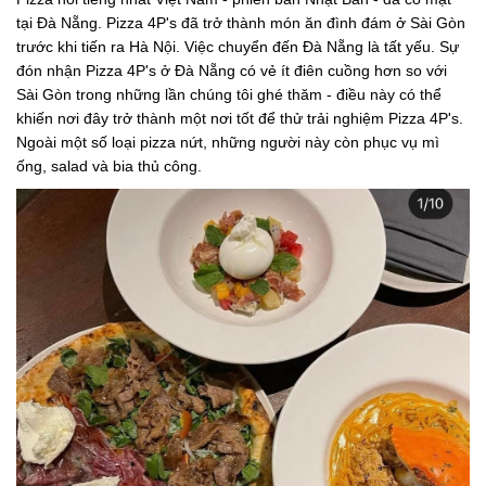
tại Đà Nẵng. Pizza 4P's đã trở thành món ăn đình đám ở Sài Gòn
trước khi tiến ra Hà Nội. Việc chuyển đến Đà Nẵng là tất yếu. Sự
đón nhận Pizza 4P's ở Đà Nẵng có vẻ ít điên cuồng hơn so với
Sài Gòn trong những lần chúng tôi ghé thăm - điều này có thể
khiến nơi đây trở thành một nơi tốt để thử trải nghiệm Pizza 4P's.
Ngoài một số loại pizza nứt, những người này còn phục vụ mì
ống, salad và bia thủ công.