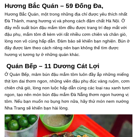
Hương Bắc Quán – 59 Đống Đa,
Hương Bắc Quán, một trong những địa chỉ được yêu thích nhất
Đà Thành, mang hương vị và phong cách đậm chất Hà Nội. Ở
đây mỗi suất bún đậu mắm tôm đều được trang trí đẹp mắt với
đậu phụ, mắm tôm đi kèm với rất nhiều cơm chiên và chân giò,
lòng non vô cùng hấp dẫn. Đảm bảo sẽ khiến bạn nghiện. Bún ở
đây được làm theo cách riêng nên bạn không thể tìm được
hương vị tương tự ở những quán khác.
Quán Bếp – 11 Dương Cát Lợi
Ở Quán Bếp, mâm bún đậu mắm tôm luôn đầy ắp những miếng
thịt lợn dai thơm ngon, những viên đậu phụ đúc vàng ruộm, cơm
chiên chả giò, lòng non luộc hấp dẫn cùng các loại rau xanh tươi
ngon, tạo nên món bún đậu mắm Đà Nẵng thơm ngon hương vị
tôm. Nếu bạn muốn no bụng hơn nữa, hãy thử món nem nướng
Nha Trang sẽ khiến bạn hài lòng.