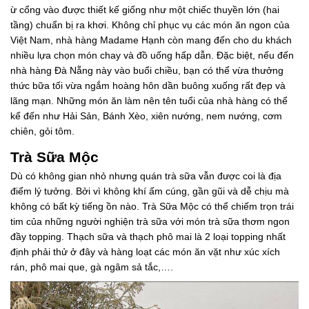
ừ cổng vào được thiết kế giống như một chiếc thuyền lớn (hai
tầng) chuẩn bị ra khơi. Không chỉ phục vụ các món ăn ngon của
Việt Nam, nhà hàng Madame Hạnh còn mang đến cho du khách
nhiều lựa chọn món chay và đồ uống hấp dẫn. Đặc biệt, nếu đến
nhà hàng Đà Nẵng này vào buổi chiều, bạn có thể vừa thưởng
thức bữa tối vừa ngắm hoàng hôn dần buông xuống rất đẹp và
lãng mạn. Những món ăn làm nên tên tuổi của nhà hàng có thể
kể đến như Hải Sản, Bánh Xèo, xiên nướng, nem nướng, cơm
chiên, gỏi tôm.
Trà Sữa Mộc
Dù có không gian nhỏ nhưng quán trà sữa vẫn được coi là địa
điểm lý tưởng. Bởi vì không khí ấm cúng, gần gũi và dễ chịu mà
không có bất kỳ tiếng ồn nào. Trà Sữa Mộc có thể chiếm trọn trái
tim của những người nghiện trà sữa với món trà sữa thơm ngon
đầy topping. Thạch sữa và thạch phô mai là 2 loại topping nhất
định phải thử ở đây và hàng loạt các món ăn vặt như xúc xích
rán, phô mai que, gà ngâm sả tắc,….