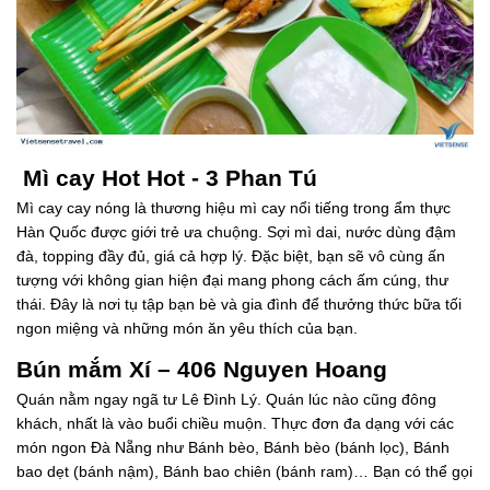
Mì cay Hot Hot - 3 Phan Tú
Mì cay cay nóng là thương hiệu mì cay nổi tiếng trong ẩm thực
Hàn Quốc được giới trẻ ưa chuộng. Sợi mì dai, nước dùng đậm
đà, topping đầy đủ, giá cả hợp lý. Đặc biệt, bạn sẽ vô cùng ấn
tượng với không gian hiện đại mang phong cách ấm cúng, thư
thái. Đây là nơi tụ tập bạn bè và gia đình để thưởng thức bữa tối
ngon miệng và những món ăn yêu thích của bạn.
Bún mắm Xí – 406 Nguyen Hoang
Quán nằm ngay ngã tư Lê Đình Lý. Quán lúc nào cũng đông
khách, nhất là vào buổi chiều muộn. Thực đơn đa dạng với các
món ngon Đà Nẵng như Bánh bèo, Bánh bèo (bánh lọc), Bánh
bao dẹt (bánh nậm), Bánh bao chiên (bánh ram)… Bạn có thể gọi