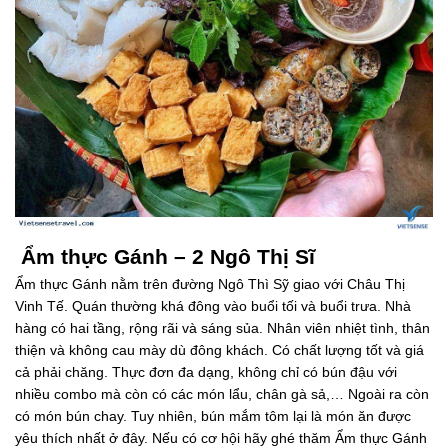
Ẩm thực Gánh – 2 Ngô Thị Sĩ
Ẩm thực Gánh nằm trên đường Ngô Thì Sỹ giao với Châu Thị
Vinh Tế. Quán thường khá đông vào buổi tối và buổi trưa. Nhà
hàng có hai tầng, rộng rãi và sáng sủa. Nhân viên nhiệt tình, thân
thiện và không cau mày dù đông khách. Có chất lượng tốt và giá
cả phải chăng. Thực đơn đa dạng, không chỉ có bún đậu với
nhiều combo mà còn có các món lẩu, chân gà sả,… Ngoài ra còn
có món bún chay. Tuy nhiên, bún mắm tôm lại là món ăn được
yêu thích nhất ở đây. Nếu có cơ hội hãy ghé thăm Ẩm thực Gánh