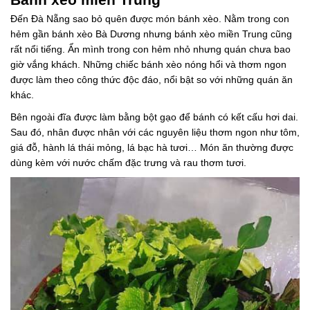
Đến Đà Nẵng sao bỏ quên được món bánh xèo. Nằm trong con
hẻm gần bánh xèo Bà Dương nhưng bánh xèo miền Trung cũng
rất nổi tiếng. Ẩn mình trong con hẻm nhỏ nhưng quán chưa bao
giờ vắng khách. Những chiếc bánh xèo nóng hổi và thơm ngon
được làm theo công thức độc đáo, nổi bật so với những quán ăn
khác.
Bên ngoài đĩa được làm bằng bột gạo để bánh có kết cấu hơi dai.
Sau đó, nhân được nhân với các nguyên liệu thơm ngon như tôm,
giá đỗ, hành lá thái mỏng, lá bạc hà tươi… Món ăn thường được
dùng kèm với nước chấm đặc trưng và rau thơm tươi.