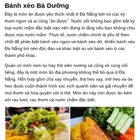
Bánh xèo Bà Dưỡng
Đây là món ăn được yêu thích nhất ở Đà Nẵng bởi nó cực kỳ
thơm ngon và ai cũng “ăn được”. Nước sốt không bao gồm bất kỳ
loại nước mắm đặc biệt nào nên đừng lo lắng nếu bạn không chịu
được mùi nước mắm. Thực tế, nước chấm chính là yếu tố then
chốt để phân biệt bánh xèo ngon và bánh xèo dở, khiến bánh xèo
Đà Nẵng trở nên độc đáo và khác biệt so với bánh xèo ở các
thành phố khác.
Quán có món nem lụi hay thịt xiên nướng sả cũng vô cùng nổi
tiếng, đây là một món ăn địa phương không thể bỏ qua ở Đà
Nẵng. Hỗn hợp gồm chả xay nhuyễn, thịt heo xay, mỡ heo và da
heo được cuộn thành hình xúc xích quanh xiên sả giã nhuyễn để
mùi thơm sả hòa quyện với vị thịt. Món ăn này còn được ăn kèm
với rau tươi, rau thơm và nước chấm đặc biệt.