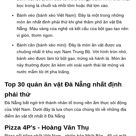
bọc trong lá chuối và nhồi tôm hoặc thịt lợn xào.
Bánh xèo (bánh xèo Việt Nam): Đây là một trong những
món ăn nhất định phải thử khi ghé thăm phố ăn vặt Đà
Nẵng. Màu vàng của nghệ và kết cấu của bột gạo tạo nên
vị giòn, thơm ngon.
Bánh căn (bánh xèo mini): Đây là món ăn vặt được ưa
chuộng nhất ở khu vực Nam Trung Bộ. Với hình tròn nhỏ,
bánh xèo được làm từ bột gạo, trứng và hành lá. Món ăn
này thường được ăn kèm với xoài xanh thái lát mỏng và
nước mắm tỏi ớt pha loãng.
Top 30 quán ăn vặt Đà Nẵng nhất định
phải thử
Đà Nẵng bất ngờ trở thành nhân tố trong nền ẩm thực sôi động
của Việt Nam. Dưới đây là lựa chọn của chúng tôi về những địa
điểm ăn vặt tốt nhất ở Đà Nẵng
Pizza 4P's - Hoàng Văn Thụ
Pizza nổi tiếng nhất Việt Nam - phiên bản Nhật Bản - đã có mặt