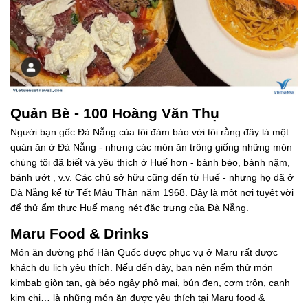
Quản Bè - 100 Hoàng Văn Thụ
Người bạn gốc Đà Nẵng của tôi đảm bảo với tôi rằng đây là một
quán ăn ở Đà Nẵng - nhưng các món ăn trông giống những món
chúng tôi đã biết và yêu thích ở Huế hơn - bánh bèo, bánh nậm,
bánh ướt , v.v. Các chủ sở hữu cũng đến từ Huế - nhưng họ đã ở
Đà Nẵng kể từ Tết Mậu Thân năm 1968. Đây là một nơi tuyệt vời
để thử ẩm thực Huế mang nét đặc trưng của Đà Nẵng.
Maru Food & Drinks
Món ăn đường phố Hàn Quốc được phục vụ ở Maru rất được
khách du lịch yêu thích. Nếu đến đây, bạn nên nếm thử món
kimbab giòn tan, gà béo ngậy phô mai, bún đen, cơm trộn, canh
kim chi… là những món ăn được yêu thích tại Maru food &