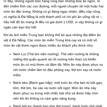
Ở đây, những người bán hàng rong bán những bữa ăn ngon, rẻ
tiền chiếm lĩnh các con đường, mỗi người chuyên về một hoặc hai
món ăn đặc trưng. Không có gì đáng ngạc nhiên, điều này cũng
có nghĩa là Đà Nẵng là một thành phố có chi phí ăn uống rất rẻ –
hầu hết đồ ăn mang đi đều có giá dưới 1 USD, vì vậy không có gì
ngăn cản bạn thử hết.
Khi du lịch miền Trung bạn không thể bỏ qua những địa điểm ăn
vặt ở Đà Nẵng. Các món ăn miền Trung khá cay và có một số
món ăn vặt thơm ngon được nhiều du khách yêu thích như:
Nem Lụi (Thịt lợn xiên nướng): Thịt xiên nướng là những
miếng thịt quấn quanh sả rồi nướng trên than củi khiến
món ăn có mùi thơm và đậm đà. Món ăn này được phục vụ
với nước chấm làm từ đậu phộng xay, thịt lợn xay và nước
mắm.
Bánh bèo (Bánh gạo hấp): một món ăn nhẹ làm từ bột gạo,
tôm, thịt lợn, hẹ xào và nước sốt ngọt. Món ăn nhẹ này
được phục vụ trong một chiếc bát nhỏ và được hấp chín
nên khi ăn không có cảm giác nặng bụng.
Bánh bột lọc (bánh bao tôm thịt trong): bánh hình chữ nhật