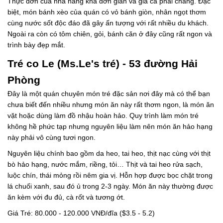
Thực đơn của nhà hàng khá đơn giản và giá cả phải chăng. Đặc
biệt, món bánh xèo của quán có vỏ bánh giòn, nhân ngọt thơm
cùng nước sốt độc đáo đã gây ấn tượng với rất nhiều du khách.
Ngoài ra còn có tôm chiên, gỏi, bánh căn ở đây cũng rất ngon và
trình bày đẹp mắt.
Tré co Le (Ms.Le's tré) - 53 đường Hải
Phòng
Đây là một quán chuyên món tré đặc sản nơi đây mà có thể bạn
chưa biết đến nhiều nhưng món ăn này rất thơm ngon, là món ăn
vặt hoặc dùng làm đồ nhậu hoàn hảo. Quy trình làm món tré
không hề phức tạp nhưng nguyên liệu làm nên món ăn hảo hạng
này phải vô cùng tươi ngon.
Nguyên liệu chính bao gồm da heo, tai heo, thịt nạc cùng với thịt
bò hảo hạng, nước mắm, riềng, tỏi… Thịt và tai heo rửa sạch,
luộc chín, thái mỏng rồi nêm gia vị. Hỗn hợp được bọc chặt trong
lá chuối xanh, sau đó ủ trong 2-3 ngày. Món ăn này thường được
ăn kèm với đu đủ, cà rốt và tương ớt.
Giá Tré: 80.000 - 120.000 VNĐ/đĩa ($3.5 - 5.2)