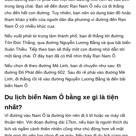
trong làng chài. Bạn sẽ đến được Rạn Nam Ô nếu cứ đi thẳng
cho đến hết con đường. Tuy nhiên, bạn nên sử dụng bản đồ hoặc
tham khảo ý kiến ​​của người dân địa phương vì đường đến Rạn
Nam Ô có nhiều khúc cua.
Nếu xuất phát từ trung tâm thành phố, bạn đi thẳng tới đường
Tôn Đức Thắng, qua đường Nguyễn Lương Bằng và qua bãi biển
Xuân Thiều. Tiếp theo bạn sẽ thấy một con đường nhỏ dẫn tới
một làng chài. Ở đây bạn đã có thể nhìn thấy Rạn Nam Ô.
Nếu chọn đi theo đường Mê Linh, bạn di chuyển như sau: Đi
đường Đô Phát đến đường 602. Sau đó rẽ phải vào đường Mê
Linh, đi thẳng rồi rẽ vào đường Nguyễn Lương Bằng là đến bãi
biển Nam Ô
Du lịch biển Nam Ô bằng xe gì là tiện
nhất?
Vì đường vào Nam Ô là đường lớn nên đi ô tô hoặc xe máy rất
thuận tiện. Với đoạn đường dài 17km, nếu bạn là người thích du
lịch và ngắm cảnh thiên nhiên cũng như chủ động hơn về mặt
thời gian thì nên lựa chọn đi xe máy. Nếu bạn đi du lịch cùng gia