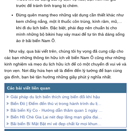
trước để tránh tình trạng bị chém.
Đừng quên mang theo những vật dụng cần thiết khác như
kem chống nắng, một ít thuốc côn trùng, kính râm, mũ,…
khi đi du lịch biển. Đặc biệt, phái đẹp nên chuẩn bị cho
mình những bộ bikini hay váy maxi để tự tin thả dáng sống
ảo ở bãi biển Nam Ô.
Như vậy, qua bài viết trên, chúng tôi hy vọng đã cung cấp cho
các bạn những thông tin hữu ích về biển Nam Ô cũng như những
kinh nghiệm và mẹo du lịch hữu ích để có một chuyến đi vui vẻ và
trọn vẹn. Nơi đây hứa hẹn sẽ là điểm đến lý tưởng để bạn cùng
gia đình, bạn bè tận hưởng những giây phút ý nghĩa nhất.
Giải pháp du lịch biển thích ứng biến đổi khí hậu
Biển Đỏ | Điểm đến thú vị trong hành trình du lịch Ai Cập
Bãi biển Kỳ Co - Hướng dẫn thăm quan 1 ngày chi tiết 2023
Biển Hồ Chè Gia Lai nét đẹp lãng mạn giữa đại ngàn
Bãi biển Bí Mật Bật mí vẻ đẹp chất lừ mọi khung hình