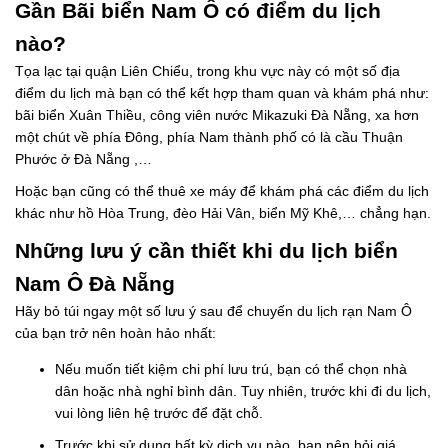
Gần Bãi biển Nam Ô có điểm du lịch
nào?
Tọa lạc tại quận Liên Chiểu, trong khu vực này có một số địa
điểm du lịch mà bạn có thể kết hợp tham quan và khám phá như:
bãi biển Xuân Thiều, công viên nước Mikazuki Đà Nẵng, xa hơn
một chút về phía Đông, phía Nam thành phố có là cầu Thuận
Phước ở Đà Nẵng ,…
Hoặc bạn cũng có thể thuê xe máy để khám phá các điểm du lịch
khác như hồ Hòa Trung, đèo Hải Vân, biển Mỹ Khê,… chẳng hạn.
Những lưu ý cần thiết khi du lịch biển
Nam Ô Đà Nẵng
Hãy bỏ túi ngay một số lưu ý sau để chuyến du lịch rạn Nam Ô
của bạn trở nên hoàn hảo nhất:
Nếu muốn tiết kiệm chi phí lưu trú, bạn có thể chọn nhà
dân hoặc nhà nghỉ bình dân. Tuy nhiên, trước khi đi du lịch,
vui lòng liên hệ trước để đặt chỗ.
Trước khi sử dụng bất kỳ dịch vụ nào, bạn nên hỏi giá