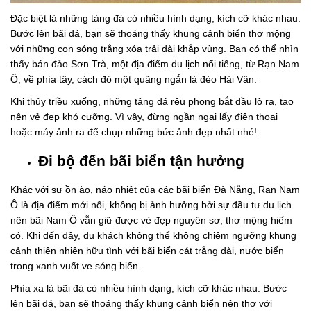
Đặc biệt là những tảng đá có nhiều hình dạng, kích cỡ khác nhau.
Bước lên bãi đá, bạn sẽ thoáng thấy khung cảnh biển thơ mộng
với những con sóng trắng xóa trải dài khắp vùng. Bạn có thể nhìn
thấy bán đảo Sơn Trà, một địa điểm du lịch nổi tiếng, từ Rạn Nam
Ô; về phía tây, cách đó một quãng ngắn là đèo Hải Vân.
Khi thủy triều xuống, những tảng đá rêu phong bắt đầu lộ ra, tạo
nên vẻ đẹp khó cưỡng. Vì vậy, đừng ngần ngại lấy điện thoại
hoặc máy ảnh ra để chụp những bức ảnh đẹp nhất nhé!
Đi bộ đến bãi biển tận hưởng
Khác với sự ồn ào, náo nhiệt của các bãi biển Đà Nẵng, Rạn Nam
Ô là địa điểm mới nổi, không bị ảnh hưởng bởi sự đầu tư du lịch
nên bãi Nam Ô vẫn giữ được vẻ đẹp nguyên sơ, thơ mộng hiếm
có. Khi đến đây, du khách không thể không chiêm ngưỡng khung
cảnh thiên nhiên hữu tình với bãi biển cát trắng dài, nước biển
trong xanh vuốt ve sóng biển.
Phía xa là bãi đá có nhiều hình dạng, kích cỡ khác nhau. Bước
lên bãi đá, bạn sẽ thoáng thấy khung cảnh biển nên thơ với