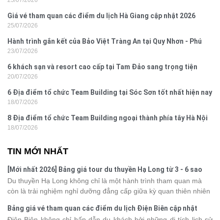
25/07/2026
Giá vé tham quan các điểm du lịch Hà Giang cập nhật 2026
25/07/2026
Hành trình gắn kết của Bảo Việt Tràng An tại Quy Nhơn - Phú
23/07/2026
Yên
6 khách sạn và resort cao cấp tại Tam Đảo sang trọng tiện
20/07/2026
nghi
6 Địa điểm tổ chức Team Building tại Sóc Sơn tốt nhất hiện nay
18/07/2026
8 Địa điểm tổ chức Team Building ngoại thành phía tây Hà Nội
18/07/2026
TIN MỚI NHẤT
[Mới nhất 2026] Bảng giá tour du thuyền Hạ Long từ 3 - 6 sao
Du thuyền Hạ Long không chỉ là một hành trình tham quan mà
còn là trải nghiệm nghỉ dưỡng đẳng cấp giữa kỳ quan thiên nhiên
thế giới. Tuy nhiên, mỗi hạng du thuyền sẽ có mức giá và dịch vụ
Bảng giá vé tham quan các điểm du lịch Điện Biên cập nhật
khác nhau, khiến nhiều du khách băn khoăn khi lựa chọn. Bài viết
2026
Điện Biên không chỉ hấp dẫn du khách bởi những di tích lịch sử