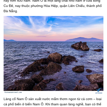
nay hơn 400 năm. Nam Ô là một làng chài nhỏ nằm ở cửa sông
Cu Đê, nay thuộc phường Hòa Hiệp, quận Liên Chiểu, thành phố
Đà Nẵng.
Làng cổ Nam Ô sản xuất nước mắm thơm ngon từ cá cơm – loại
cá phổ biến ở biển Nam Ô. Khi tham quan làng nghề, bạn có thể