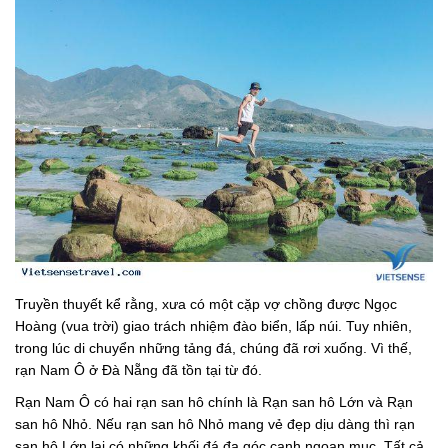
Truyền thuyết kể rằng, xưa có một cặp vợ chồng được Ngọc
Hoàng (vua trời) giao trách nhiệm đào biển, lấp núi. Tuy nhiên,
trong lúc di chuyển những tảng đá, chúng đã rơi xuống. Vì thế,
rạn Nam Ô ở Đà Nẵng đã tồn tại từ đó.
Rạn Nam Ô có hai rạn san hô chính là Rạn san hô Lớn và Rạn
san hô Nhỏ. Nếu rạn san hô Nhỏ mang vẻ đẹp dịu dàng thì rạn
san hô Lớn lại có những khối đá đa góc cạnh ngoạn mục. Tất cả