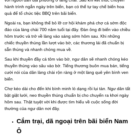
hành trình ngắn ngày trên biển, bạn có thể tự tay chế biến hoa
quả để tổ chức tiệc BBQ trên bãi biển.
Ngoài ra, bạn không thể bỏ lỡ cơ hội khám phá chợ cá sớm độc
đáo của làng chài 700 năm tuổi tại đây. Đàn ông đi biển vào chiều
hôm trước và trở về làng vào sáng sớm hôm sau. Khi những
chiếc thuyền thúng lần lượt vào bờ, các thương lái đã chuẩn bị
sẵn thúng và nhanh chóng mua về.
Sau khi thuyền đầy cá tôm vào bờ, ngư dân sẽ nhanh chóng kéo
thuyền thúng vào sâu vào bờ. Tiếng thương buôn mua bán, tiếng
cười nói của dân làng chài rộn ràng ở một làng quê yên bình ven
biển.
Chợ kéo dài cho đến khi bình minh ló dạng rồi lụi tàn. Ngư dân tất
bật giặt lưới, neo thuyền thúng chuẩn bị cho chuyến ra khơi ngày
hôm sau. Thật tuyệt vời khi được tìm hiểu về cuộc sống đời
thường của ngư dân nơi đây.
Cắm trại, dã ngoại trên bãi biển Nam
Ô