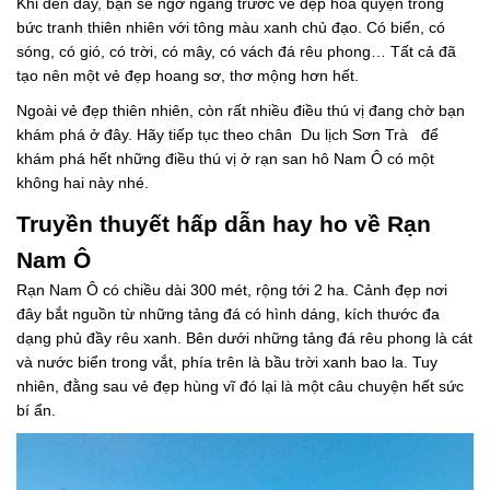
Khi đến đây, bạn sẽ ngỡ ngàng trước vẻ đẹp hòa quyện trong
bức tranh thiên nhiên với tông màu xanh chủ đạo. Có biển, có
sóng, có gió, có trời, có mây, có vách đá rêu phong… Tất cả đã
tạo nên một vẻ đẹp hoang sơ, thơ mộng hơn hết.
Ngoài vẻ đẹp thiên nhiên, còn rất nhiều điều thú vị đang chờ bạn
khám phá ở đây. Hãy tiếp tục theo chân Du lịch Sơn Trà để
khám phá hết những điều thú vị ở rạn san hô Nam Ô có một
không hai này nhé.
Truyền thuyết hấp dẫn hay ho về Rạn
Nam Ô
Rạn Nam Ô có chiều dài 300 mét, rộng tới 2 ha. Cảnh đẹp nơi
đây bắt nguồn từ những tảng đá có hình dáng, kích thước đa
dạng phủ đầy rêu xanh. Bên dưới những tảng đá rêu phong là cát
và nước biển trong vắt, phía trên là bầu trời xanh bao la. Tuy
nhiên, đằng sau vẻ đẹp hùng vĩ đó lại là một câu chuyện hết sức
bí ẩn.