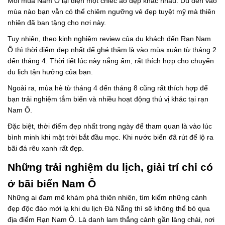
Mỗi mùa Nam Ô lại diện một chiếc áo đẹp khác nhau. Dù đến vào
mùa nào bạn vẫn có thể chiêm ngưỡng vẻ đẹp tuyệt mỹ mà thiên
nhiên đã ban tặng cho nơi này.
Tuy nhiên, theo kinh nghiệm review của du khách đến Rạn Nam
Ô thì thời điểm đẹp nhất để ghé thăm là vào mùa xuân từ tháng 2
đến tháng 4. Thời tiết lúc này nắng ấm, rất thích hợp cho chuyến
du lịch tận hưởng của bạn.
Ngoài ra, mùa hè từ tháng 4 đến tháng 8 cũng rất thích hợp để
bạn trải nghiệm tắm biển và nhiều hoạt động thú vị khác tại rạn
Nam Ô.
Đặc biệt, thời điểm đẹp nhất trong ngày để tham quan là vào lúc
bình minh khi mặt trời bắt đầu mọc. Khi nước biển đã rút để lộ ra
bãi đá rêu xanh rất đẹp.
Những trải nghiệm du lịch, giải trí chỉ có
ở bãi biển Nam Ô
Những ai đam mê khám phá thiên nhiên, tìm kiếm những cảnh
đẹp độc đáo mới lạ khi du lịch Đà Nẵng thì sẽ không thể bỏ qua
địa điểm Rạn Nam Ô. Là danh lam thắng cảnh gần làng chài, nơi