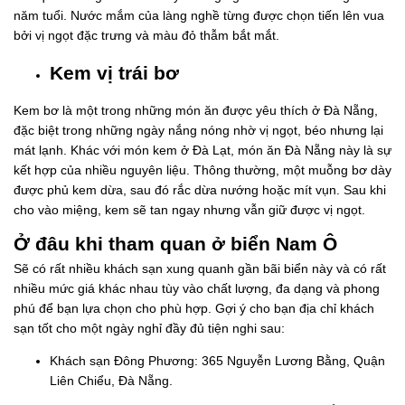
năm tuổi. Nước mắm của làng nghề từng được chọn tiến lên vua
bởi vị ngọt đặc trưng và màu đỏ thẫm bắt mắt.
Kem vị trái bơ
Kem bơ là một trong những món ăn được yêu thích ở Đà Nẵng,
đặc biệt trong những ngày nắng nóng nhờ vị ngọt, béo nhưng lại
mát lạnh. Khác với món kem ở Đà Lạt, món ăn Đà Nẵng này là sự
kết hợp của nhiều nguyên liệu. Thông thường, một muỗng bơ dày
được phủ kem dừa, sau đó rắc dừa nướng hoặc mít vụn. Sau khi
cho vào miệng, kem sẽ tan ngay nhưng vẫn giữ được vị ngọt.
Ở đâu khi tham quan ở biển Nam Ô
Sẽ có rất nhiều khách sạn xung quanh gần bãi biển này và có rất
nhiều mức giá khác nhau tùy vào chất lượng, đa dạng và phong
phú để bạn lựa chọn cho phù hợp. Gợi ý cho bạn địa chỉ khách
sạn tốt cho một ngày nghỉ đầy đủ tiện nghi sau:
Khách sạn Đông Phương: 365 Nguyễn Lương Bằng, Quận
Liên Chiểu, Đà Nẵng.