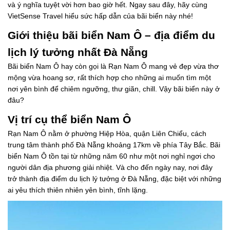
và ý nghĩa tuyệt vời hơn bao giờ hết. Ngay sau đây, hãy cùng
VietSense Travel hiểu sức hấp dẫn của bãi biển này nhé!
Giới thiệu bãi biển Nam Ô – địa điểm du
lịch lý tưởng nhất Đà Nẵng
Bãi biển Nam Ô hay còn gọi là Rạn Nam Ô mang vẻ đẹp vừa thơ
mộng vừa hoang sơ, rất thích hợp cho những ai muốn tìm một
nơi yên bình để chiêm ngưỡng, thư giãn, chill. Vậy bãi biển này ở
đâu?
Vị trí cụ thể biển Nam Ô
Rạn Nam Ô nằm ở phường Hiệp Hòa, quận Liên Chiểu, cách
trung tâm thành phố Đà Nẵng khoảng 17km về phía Tây Bắc. Bãi
biển Nam Ô tồn tại từ những năm 60 như một nơi nghỉ ngơi cho
người dân địa phương giải nhiệt. Và cho đến ngày nay, nơi đây
trở thành địa điểm du lịch lý tưởng ở Đà Nẵng, đặc biệt với những
ai yêu thích thiên nhiên yên bình, tĩnh lặng.