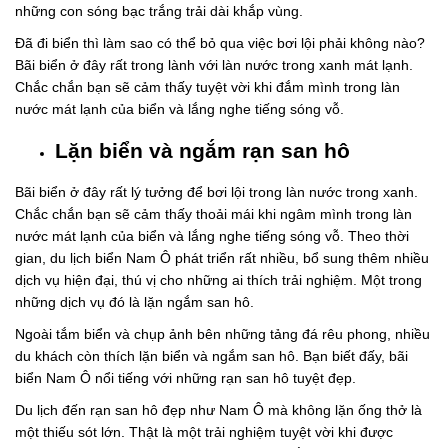
những con sóng bạc trắng trải dài khắp vùng.
Đã đi biển thì làm sao có thể bỏ qua việc bơi lội phải không nào?
Bãi biển ở đây rất trong lành với làn nước trong xanh mát lạnh.
Chắc chắn bạn sẽ cảm thấy tuyệt vời khi đắm mình trong làn
nước mát lạnh của biển và lắng nghe tiếng sóng vỗ.
Lặn biển và ngắm rạn san hô
Bãi biển ở đây rất lý tưởng để bơi lội trong làn nước trong xanh.
Chắc chắn bạn sẽ cảm thấy thoải mái khi ngâm mình trong làn
nước mát lạnh của biển và lắng nghe tiếng sóng vỗ. Theo thời
gian, du lịch biển Nam Ô phát triển rất nhiều, bổ sung thêm nhiều
dịch vụ hiện đại, thú vị cho những ai thích trải nghiệm. Một trong
những dịch vụ đó là lặn ngắm san hô.
Ngoài tắm biển và chụp ảnh bên những tảng đá rêu phong, nhiều
du khách còn thích lặn biển và ngắm san hô. Bạn biết đấy, bãi
biển Nam Ô nổi tiếng với những rạn san hô tuyệt đẹp.
Du lịch đến rạn san hô đẹp như Nam Ô mà không lặn ống thở là
một thiếu sót lớn. Thật là một trải nghiệm tuyệt vời khi được