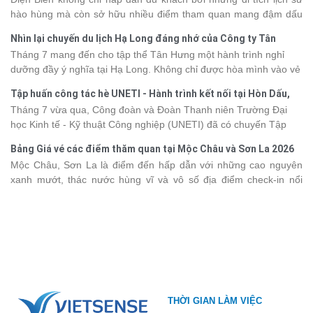
dưới đây sẽ cập nhật bảng giá tour du thuyền Hạ Long mới nhất
hào hùng mà còn sở hữu nhiều điểm tham quan mang đậm dấu
2026 từ 3 - 6 sao, giúp bạn dễ dàng so sánh và tìm được hành
ấn văn hóa và thiên nhiên Tây Bắc. Nếu đang lên kế hoạch khám
trình phù hợp với nhu cầu cũng như ngân sách.
Nhìn lại chuyến du lịch Hạ Long đáng nhớ của Công ty Tân
phá vùng đất này, việc cập nhật trước giá vé sẽ giúp bạn chủ
Hưng 2026
Tháng 7 mang đến cho tập thể Tân Hưng một hành trình nghỉ
động hơn trong lịch trình và chi phí. Cùng Vietsense Travel tham
dưỡng đầy ý nghĩa tại Hạ Long. Không chỉ được hòa mình vào vẻ
khảo bảng giá vé tham quan các điểm
du lịch Điện Biên
mới nhất
đẹp của di sản thiên nhiên thế giới, các thành viên còn có dịp gắn
năm 2026 ngay dưới đây.
Tập huấn công tác hè UNETI - Hành trình kết nối tại Hòn Dấu,
kết, sẻ chia và lưu giữ nhiều khoảnh khắc đáng nhớ. Hãy cùng
Đồ Sơn
Tháng 7 vừa qua, Công đoàn và Đoàn Thanh niên Trường Đại
nhìn lại chuyến đi ngập tràn niềm vui và những trải nghiệm khó
học Kinh tế - Kỹ thuật Công nghiệp (UNETI) đã có chuyến Tập
quên.
huấn công tác hè 2026 đầy ý nghĩa tại Hòn Dấu - Đồ Sơn. Không
Bảng Giá vé các điểm thăm quan tại Mộc Châu và Sơn La 2026
chỉ là dịp nâng cao kỹ năng và chia sẻ kinh nghiệm công tác,
Mộc Châu, Sơn La là điểm đến hấp dẫn với những cao nguyên
chương trình còn mang đến những hoạt động giao lưu sôi nổi,
xanh mướt, thác nước hùng vĩ và vô số địa điểm check-in nổi
góp phần gắn kết tập thể và lưu giữ nhiều kỷ niệm đáng nhớ.
tiếng. Trước khi lên đường, việc cập nhật giá vé tham quan sẽ
giúp bạn chủ động hơn trong việc lên lịch trình và dự trù chi phí
du lịch Mộc Châu
. Cùng Vietsense Travel tham khảo bảng giá vé
tham quan các điểm du lịch ở Sơn La 2026 mới nhất ngay dưới
đây.
THỜI GIAN LÀM VIỆC