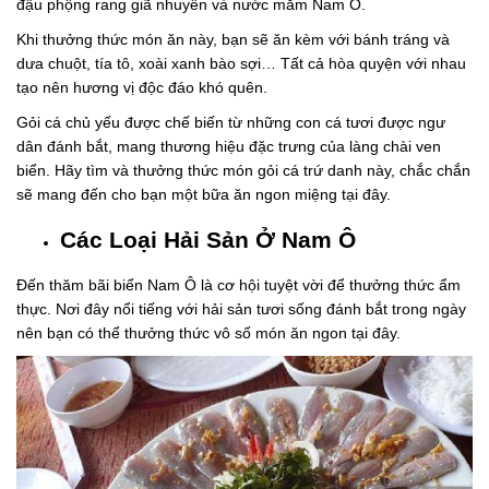
đậu phộng rang giã nhuyễn và nước mắm Nam Ô.
Khi thưởng thức món ăn này, bạn sẽ ăn kèm với bánh tráng và
dưa chuột, tía tô, xoài xanh bào sợi… Tất cả hòa quyện với nhau
tạo nên hương vị độc đáo khó quên.
Gỏi cá chủ yếu được chế biến từ những con cá tươi được ngư
dân đánh bắt, mang thương hiệu đặc trưng của làng chài ven
biển. Hãy tìm và thưởng thức món gỏi cá trứ danh này, chắc chắn
sẽ mang đến cho bạn một bữa ăn ngon miệng tại đây.
Các Loại Hải Sản Ở Nam Ô
Đến thăm bãi biển Nam Ô là cơ hội tuyệt vời để thưởng thức ẩm
thực. Nơi đây nổi tiếng với hải sản tươi sống đánh bắt trong ngày
nên bạn có thể thưởng thức vô số món ăn ngon tại đây.