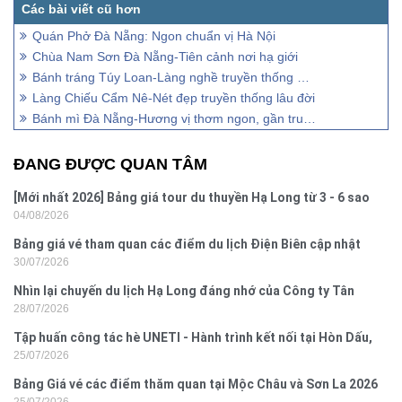
Quán Phở Đà Nẵng: Ngon chuẩn vị Hà Nội
Chùa Nam Sơn Đà Nẵng-Tiên cảnh nơi hạ giới
Bánh tráng Túy Loan-Làng nghề truyền thống Đà Nẵng
Làng Chiếu Cẩm Nê-Nét đẹp truyền thống lâu đời
Bánh mì Đà Nẵng-Hương vị thơm ngon, gần trung tâm
ĐANG ĐƯỢC QUAN TÂM
[Mới nhất 2026] Bảng giá tour du thuyền Hạ Long từ 3 - 6 sao
04/08/2026
Bảng giá vé tham quan các điểm du lịch Điện Biên cập nhật
30/07/2026
2026
Nhìn lại chuyến du lịch Hạ Long đáng nhớ của Công ty Tân
28/07/2026
Hưng 2026
Tập huấn công tác hè UNETI - Hành trình kết nối tại Hòn Dấu,
25/07/2026
Đồ Sơn
Bảng Giá vé các điểm thăm quan tại Mộc Châu và Sơn La 2026