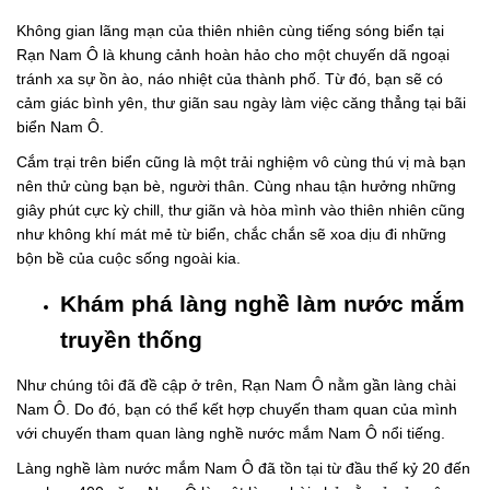
Không gian lãng mạn của thiên nhiên cùng tiếng sóng biển tại
Rạn Nam Ô là khung cảnh hoàn hảo cho một chuyến dã ngoại
tránh xa sự ồn ào, náo nhiệt của thành phố. Từ đó, bạn sẽ có
cảm giác bình yên, thư giãn sau ngày làm việc căng thẳng tại bãi
biển Nam Ô.
Cắm trại trên biển cũng là một trải nghiệm vô cùng thú vị mà bạn
nên thử cùng bạn bè, người thân. Cùng nhau tận hưởng những
giây phút cực kỳ chill, thư giãn và hòa mình vào thiên nhiên cũng
như không khí mát mẻ từ biển, chắc chắn sẽ xoa dịu đi những
bộn bề của cuộc sống ngoài kia.
Khám phá làng nghề làm nước mắm
truyền thống
Như chúng tôi đã đề cập ở trên, Rạn Nam Ô nằm gần làng chài
Nam Ô. Do đó, bạn có thể kết hợp chuyến tham quan của mình
với chuyến tham quan làng nghề nước mắm Nam Ô nổi tiếng.
Làng nghề làm nước mắm Nam Ô đã tồn tại từ đầu thế kỷ 20 đến