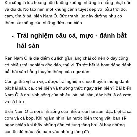
Khi cũng là lúc hoàng hôn buông xuống, những tia nắng nhạt dần
và dịu đi. Nó tạo nên một khung cảnh tuyệt đẹp với bầu trời đỏ,
cam, tím ở bãi biển Nam Ô. Bức tranh lúc này dường như có
thêm sức sống của những đứa con biển.
Trải nghiệm câu cá, mực - đánh bắt
hải sản
Rạn Nam Ô là địa điểm du lịch gần làng chài cổ nên ở đây cũng
có nhiều trải nghiệm độc đáo, thú vị. Trước hết là hoạt động đánh
bắt hải sản bằng thuyền thúng của ngư dân.
Còn gì thú vị hơn việc được trải nghiệm chèo thuyền thúng đánh
bắt hải sản, cá, chế biến và thưởng thức ngay trên biển? Bãi biển
Nam Ô là nơi sinh sống của nhiều loài hải sản, đặc biệt là cá cơm
và cá bớp.
Biển Nam Ô là nơi sinh sống của nhiều loài hải sản, đặc biệt là cá
cơm và cá bớp. Khi ngắm nhìn làn nước biển trong vắt, bạn sẽ
ngạc nhiên khi thấy những đàn cá tung tăng bơi lội hay những
con ốc đủ màu sắc bám vào những tảng đá.