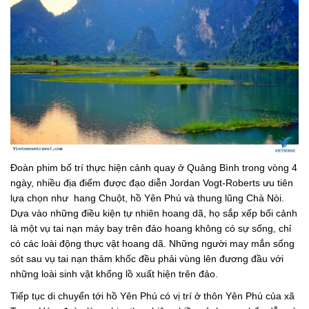
Đoàn phim bố trí thực hiện cảnh quay ở Quảng Bình trong vòng 4
ngày, nhiều địa điểm được đạo diễn Jordan Vogt-Roberts ưu tiên
lựa chọn như hang Chuột, hồ Yên Phú và thung lũng Chà Nòi.
Dựa vào những điều kiện tự nhiên hoang dã, họ sắp xếp bối cảnh
là một vụ tai nạn máy bay trên đảo hoang không có sự sống, chỉ
có các loài động thực vật hoang dã. Những người may mắn sống
sót sau vụ tai nạn thảm khốc đều phải vùng lên đương đầu với
những loài sinh vật khổng lồ xuất hiện trên đảo.
Tiếp tục di chuyển tới hồ Yên Phú có vị trí ở thôn Yên Phú của xã