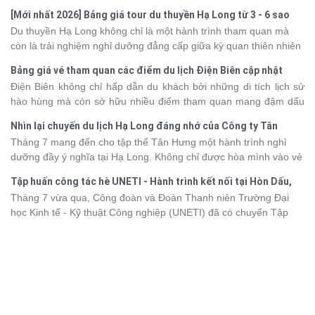
khắc đáng nhớ. Từ vẻ đẹp của kỳ quan thiên nhiên đến những
[Mới nhất 2026] Bảng giá tour du thuyền Hạ Long từ 3 - 6 sao
phút giây đồng hành bên nhau, tất cả đã tạo nên một chuyến đi
Du thuyền Hạ Long không chỉ là một hành trình tham quan mà
tràn đầy cảm xúc và dấu ấn khó quên.
còn là trải nghiệm nghỉ dưỡng đẳng cấp giữa kỳ quan thiên nhiên
thế giới. Tuy nhiên, mỗi hạng du thuyền sẽ có mức giá và dịch vụ
Bảng giá vé tham quan các điểm du lịch Điện Biên cập nhật
khác nhau, khiến nhiều du khách băn khoăn khi lựa chọn. Bài viết
2026
Điện Biên không chỉ hấp dẫn du khách bởi những di tích lịch sử
dưới đây sẽ cập nhật bảng giá tour du thuyền Hạ Long mới nhất
hào hùng mà còn sở hữu nhiều điểm tham quan mang đậm dấu
2026 từ 3 - 6 sao, giúp bạn dễ dàng so sánh và tìm được hành
ấn văn hóa và thiên nhiên Tây Bắc. Nếu đang lên kế hoạch khám
trình phù hợp với nhu cầu cũng như ngân sách.
Nhìn lại chuyến du lịch Hạ Long đáng nhớ của Công ty Tân
phá vùng đất này, việc cập nhật trước giá vé sẽ giúp bạn chủ
Hưng 2026
Tháng 7 mang đến cho tập thể Tân Hưng một hành trình nghỉ
động hơn trong lịch trình và chi phí. Cùng Vietsense Travel tham
dưỡng đầy ý nghĩa tại Hạ Long. Không chỉ được hòa mình vào vẻ
khảo bảng giá vé tham quan các điểm
du lịch Điện Biên
mới nhất
đẹp của di sản thiên nhiên thế giới, các thành viên còn có dịp gắn
năm 2026 ngay dưới đây.
Tập huấn công tác hè UNETI - Hành trình kết nối tại Hòn Dấu,
kết, sẻ chia và lưu giữ nhiều khoảnh khắc đáng nhớ. Hãy cùng
Đồ Sơn
Tháng 7 vừa qua, Công đoàn và Đoàn Thanh niên Trường Đại
nhìn lại chuyến đi ngập tràn niềm vui và những trải nghiệm khó
học Kinh tế - Kỹ thuật Công nghiệp (UNETI) đã có chuyến Tập
quên.
huấn công tác hè 2026 đầy ý nghĩa tại Hòn Dấu - Đồ Sơn. Không
chỉ là dịp nâng cao kỹ năng và chia sẻ kinh nghiệm công tác,
chương trình còn mang đến những hoạt động giao lưu sôi nổi,
góp phần gắn kết tập thể và lưu giữ nhiều kỷ niệm đáng nhớ.