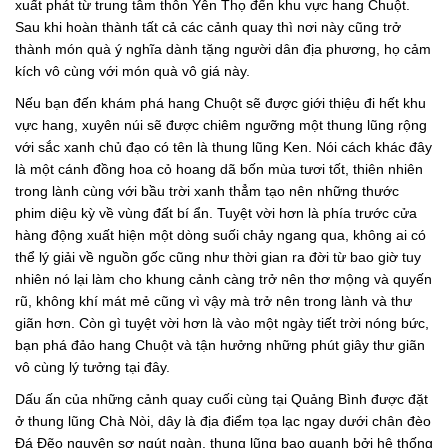
xuất phát từ trung tâm thôn Yên Thọ đến khu vực hang Chuột.
Sau khi hoàn thành tất cả các cảnh quay thì nơi này cũng trở
thành món quà ý nghĩa dành tặng người dân địa phương, họ cảm
kích vô cùng với món quà vô giá này.
Nếu bạn đến khám phá hang Chuột sẽ được giới thiệu đi hết khu
vực hang, xuyên núi sẽ được chiêm ngưỡng một thung lũng rộng
với sắc xanh chủ đạo có tên là thung lũng Ken. Nói cách khác đây
là một cánh đồng hoa cỏ hoang dã bốn mùa tươi tốt, thiên nhiên
trong lành cùng với bầu trời xanh thẳm tạo nên những thước
phim diệu kỳ về vùng đất bí ẩn. Tuyệt vời hơn là phía trước cửa
hàng động xuất hiện một dòng suối chảy ngang qua, không ai có
thể lý giải về nguồn gốc cũng như thời gian ra đời từ bao giờ tuy
nhiên nó lại làm cho khung cảnh càng trở nên thơ mộng và quyến
rũ, không khí mát mẻ cũng vì vậy mà trở nên trong lành và thư
giãn hơn. Còn gì tuyệt vời hơn là vào một ngày tiết trời nóng bức,
bạn phá đảo hang Chuột và tận hưởng những phút giây thư giãn
vô cùng lý tưởng tại đây.
Dấu ấn của những cảnh quay cuối cùng tại Quảng Bình được đặt
ở thung lũng Chà Nòi, dây là địa điểm tọa lạc ngay dưới chân đèo
Đá Đẽo nguyên sơ ngút ngàn, thung lũng bao quanh bởi hệ thống