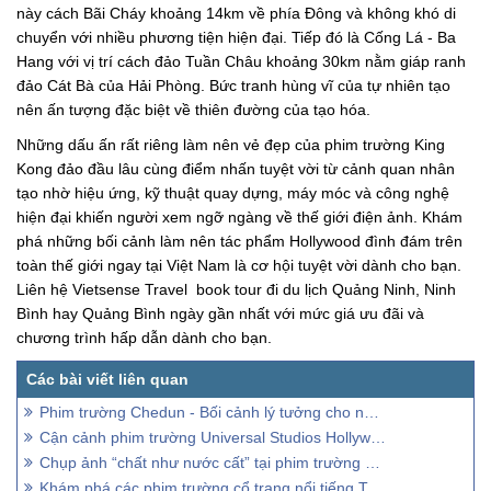
này cách Bãi Cháy khoảng 14km về phía Đông và không khó di
chuyển với nhiều phương tiện hiện đại. Tiếp đó là Cống Lá - Ba
Hang với vị trí cách đảo Tuần Châu khoảng 30km nằm giáp ranh
đảo Cát Bà của Hải Phòng. Bức tranh hùng vĩ của tự nhiên tạo
nên ấn tượng đặc biệt về thiên đường của tạo hóa.
Những dấu ấn rất riêng làm nên vẻ đẹp của phim trường King
Kong đảo đầu lâu cùng điểm nhấn tuyệt vời từ cảnh quan nhân
tạo nhờ hiệu ứng, kỹ thuật quay dựng, máy móc và công nghệ
hiện đại khiến người xem ngỡ ngàng về thế giới điện ảnh. Khám
phá những bối cảnh làm nên tác phẩm Hollywood đình đám trên
toàn thế giới ngay tại Việt Nam là cơ hội tuyệt vời dành cho bạn.
Liên hệ Vietsense Travel book tour đi du lịch Quảng Ninh, Ninh
Bình hay Quảng Bình ngày gần nhất với mức giá ưu đãi và
chương trình hấp dẫn dành cho bạn.
Phim trường Chedun - Bối cảnh lý tưởng cho những bộ phim đỉnh cao
Cận cảnh phim trường Universal Studios Hollywood ở Los Angeles
Chụp ảnh “chất như nước cất” tại phim trường cổ trang ở Đà Lạt
Khám phá các phim trường cổ trang nổi tiếng Trung Quốc