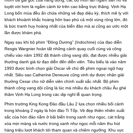
tuyệt vời hơn là ngắm cảnh từ trên cao bằng trực thăng. Vịnh Hạ
Long bốn mùa đều ẩn chứa những vẻ đẹp diệu kỳ, thích mê ly với
khách khoảnh khắc hoàng hôn bao phủ cả một vùng rộng lớn, đó
là bức tranh huy hoàng nhất của biển đảo mà ai cũng ao ước một
lần được khám phá.
Ngay sau khi bộ phim “Đông Dương” (Indochine) của đạo diễn
Resgis Wargnier hoàn tất những cảnh quay cuối cùng và công
chiếu vào năm 1992 đã thành công vang dội, đạt được nhiều giải
thưởng danh giá từ đạo diễn đến diễn viên. Tiêu biểu là vào năm
1993 được bình chọn giải Oscar về chủ đề phim ngoại ngữ hay
nhất. Siêu sao Catherine Deneuve cũng vinh dự được nhận giải
thưởng Cesar cho nữ diễn viên chính xuất sắc nhất. Bộ phim
thành công vang dội cũng là lúc mà nhiều du khách châu Âu ghé
thăm Vịnh Hạ Long trong các dịp nghỉ lễ quan trọng.
Phim trường King Kong Đảo đầu Lâu 2 lựa chọn nhiều bối cảnh
trong khoảng 2 ngày là hòn đảo Ti Tốp. Vẻ đẹp thiên nhiên xuất
sắc của hòn đảo nằm ở bãi biển trong xanh như ngọc, cát trắng
xóa mịn màng và nước trong xanh như ngọc mỗi năm thu hút
hàng triệu lượt khách tới tham quan và chiêm ngưỡng. Khu vực