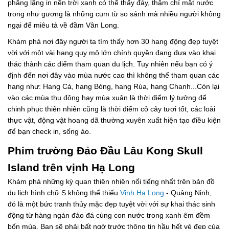
phẳng lặng in nền trời xanh có thể thấy đáy, thậm chí mặt nước
trong như gương là những cụm từ so sánh mà nhiều người không
ngại để miêu tả về đầm Vân Long.
Khám phá nơi đây người ta tìm thấy hơn 30 hang động đẹp tuyệt
vời với một vài hang quy mô lớn chính quyền đang đưa vào khai
thác thành các điểm tham quan du lịch. Tuy nhiên nếu bạn có ý
định đến nơi đây vào mùa nước cao thì không thể tham quan các
hang như: Hang Cá, hang Bóng, hang Rùa, hang Chanh...Còn lại
vào các mùa thu đông hay mùa xuân là thời điểm lý tưởng để
chinh phục thiên nhiên cũng là thời điểm cỏ cây tươi tốt, các loài
thực vật, động vật hoang dã thường xuyên xuất hiện tạo điều kiện
để bạn check in, sống ảo.
Phim trường Đảo Đầu Lâu Kong Skull
Island trên vịnh Hạ Long
Khám phá những kỳ quan thiên nhiên nổi tiếng nhất trên bản đồ
du lịch hình chữ S không thể thiếu
Vịnh Hạ Long
- Quảng Ninh,
đó là một bức tranh thủy mặc đẹp tuyệt vời với sự khai thác sinh
động từ hàng ngàn đảo đá cùng con nước trong xanh êm đềm
bốn mùa. Bạn sẽ phải bất ngờ trước thông tin hầu hết vẻ đẹp của