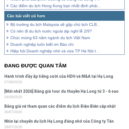
Các điểm du lịch Hong Kong bạn nhất định phải ghé thăm
Bộ trưởng du lịch Malaysia sẽ gặp chủ tịch CLB Lữ hành Unesco Hà Nội
Có nên đi du lịch nước ngoài dịp nghỉ lễ 2/9?
Chúc mừng 63 năm ngành du lịch Việt Nam
Doanh nghiệp luôn biết ơn Báo chí
Hiệp hội Doanh nghiệp nhỏ và vừa TP Hà Nội tổ chức đại hội lần thứ VI
ĐANG ĐƯỢC QUAN TÂM
Hành trình đầy ắp tiếng cười của HDH và M&A tại Hạ Long
07/08/2026
[Mới nhất 2026] Bảng giá tour du thuyền Hạ Long từ 3 - 6 sao
04/08/2026
Bảng giá vé tham quan các điểm du lịch Điện Biên cập nhật
30/07/2026
2026
Nhìn lại chuyến du lịch Hạ Long đáng nhớ của Công ty Tân
28/07/2026
Hưng 2026