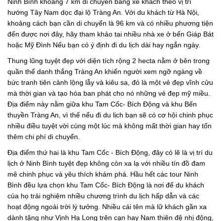
Ninh Bình khoảng 7 km di chuyển bằng xe khách theo vị trí
hướng Tây Nam dọc đại lộ Tràng An. Với du khách từ Hà Nội,
khoảng cách bạn cần di chuyển là 96 km và có nhiều phương tiện
đến được nơi đây, hãy tham khảo tại nhiều nhà xe ở bến Giáp Bát
hoặc Mỹ Đình Nếu bạn có ý định đi du lịch dài hay ngắn ngày.
Thung lũng tuyệt đẹp với diện tích rộng 2 hecta nằm ở bên trong
quần thể danh thắng Tràng An khiến người xem ngỡ ngàng về
bức tranh tiên cảnh lộng lẫy và kiêu sa, đó là một vẻ đẹp vĩnh cửu
mà thời gian và tạo hóa ban phát cho nó những vẻ đẹp mỹ miều.
Địa điểm này nằm giữa khu Tam Cốc- Bích Động và khu Bến
thuyền Tràng An, vì thế nếu đi du lịch bạn sẽ có cơ hội chinh phục
nhiều điều tuyệt vời cùng một lúc mà không mất thời gian hay tốn
thêm chi phí di chuyển.
Địa điểm thứ hai là khu Tam Cốc - Bích Động, đây có lẽ là vị trí du
lịch ở Ninh Bình tuyệt đẹp không còn xa lạ với nhiều tín đồ đam
mê chinh phục và yêu thích khám phá. Hầu hết các tour Ninh
Bình đều lựa chọn khu Tam Cốc- Bích Động là nơi để du khách
của họ trải nghiệm nhiều chương trình du lịch hấp dẫn và các
hoạt động ngoài trời lý tưởng. Nhiều cái tên mà lữ khách gần xa
dành tặng như Vịnh Hạ Long trên cạn hay Nam thiên đệ nhị động,