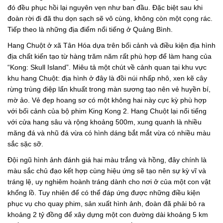
đó đều phục hồi lại nguyên vẹn như ban đầu. Đặc biệt sau khi
đoàn rời đi đã thu dọn sạch sẽ vô cùng, không còn một cọng rác.
Tiếp theo là những địa điểm nổi tiếng ở Quảng Bình.
Hang Chuột ở xã Tân Hóa dựa trên bối cảnh và điều kiện địa hình
địa chất kiến tạo từ hàng trăm năm rất phù hợp để làm hang của
“Kong: Skull Island”. Miêu tả một chút về cảnh quan tại khu vực
khu hang Chuột: địa hình ở đây là đồi núi nhấp nhô, xen kẽ cây
rừng trùng điệp lẩn khuất trong màn sương tạo nên vẻ huyền bí,
mờ ảo. Vẻ đẹp hoang sơ có một không hai này cực kỳ phù hợp
với bối cảnh của bộ phim King Kong 2. Hang Chuột lại nổi tiếng
với cửa hang sâu và rộng khoảng 500m, xung quanh là nhiều
măng đá và nhũ đá vừa có hình dáng bắt mắt vừa có nhiều màu
sắc sặc sỡ.
Đội ngũ hình ảnh đánh giá hai màu trắng và hồng, đây chính là
màu sắc chủ đạo kết hợp cùng hiệu ứng sẽ tạo nên sự kỳ vĩ và
tráng lệ, uy nghiêm hoành tráng dành cho nơi ở của một con vật
khổng lồ. Tuy nhiên để có thể đáp ứng được những điều kiện
phục vụ cho quay phim, sản xuất hình ảnh, đoàn đã phải bỏ ra
khoảng 2 tỷ đồng để xây dựng một con đường dài khoảng 5 km