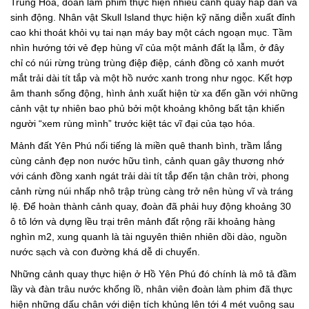
Trung Hóa, đoàn làm phim thực hiện nhiều cảnh quay hấp dẫn và
sinh động. Nhân vật Skull Island thực hiện kỹ năng diễn xuất đỉnh
cao khi thoát khỏi vụ tai nạn máy bay một cách ngoạn mục. Tầm
nhìn hướng tới vẻ đẹp hùng vĩ của một mảnh đất lạ lẫm, ở đây
chỉ có núi rừng trùng trùng điệp điệp, cánh đồng cỏ xanh mướt
mắt trải dài tít tắp và một hồ nước xanh trong như ngọc. Kết hợp
âm thanh sống động, hình ảnh xuất hiện từ xa đến gần với những
cảnh vật tự nhiên bao phủ bởi một khoảng không bất tận khiến
người “xem rùng mình” trước kiệt tác vĩ đại của tạo hóa.
Mảnh đất Yên Phú nổi tiếng là miền quê thanh bình, trầm lắng
cùng cảnh đẹp non nước hữu tình, cảnh quan gây thương nhớ
với cánh đồng xanh ngát trải dài tít tắp đến tận chân trời, phong
cảnh rừng núi nhấp nhô trập trùng càng trở nên hùng vĩ và tráng
lệ. Để hoàn thành cảnh quay, đoàn đã phải huy động khoảng 30
ô tô lớn và dựng lều trại trên mảnh đất rộng rãi khoảng hàng
nghìn m2, xung quanh là tài nguyên thiên nhiên dồi dào, nguồn
nước sạch và con đường khá dễ di chuyển.
Những cảnh quay thực hiện ở Hồ Yên Phú đó chính là mô tả đầm
lầy và đàn trâu nước khổng lồ, nhân viên đoàn làm phim đã thực
hiện những dấu chân với diện tích khủng lên tới 4 mét vuông sau