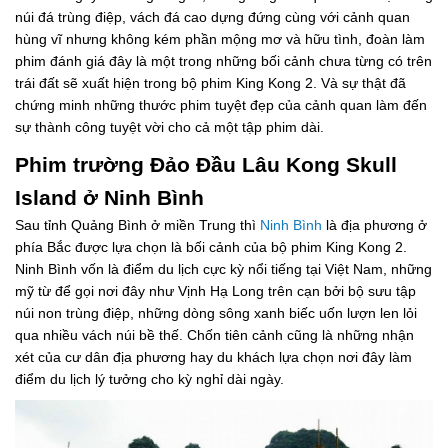
núi đá trùng điệp, vách đá cao dựng đứng cùng với cảnh quan
hùng vĩ nhưng không kém phần mộng mơ và hữu tình, đoàn làm
phim đánh giá đây là một trong những bối cảnh chưa từng có trên
trái đất sẽ xuất hiện trong bộ phim King Kong 2. Và sự thật đã
chứng minh những thước phim tuyệt đẹp của cảnh quan làm đến
sự thành công tuyệt vời cho cả một tập phim dài.
Phim trường Đảo Đầu Lâu Kong Skull
Island ở Ninh Bình
Sau tỉnh Quảng Bình ở miền Trung thì
Ninh Bình
là địa phương ở
phía Bắc được lựa chọn là bối cảnh của bộ phim King Kong 2.
Ninh Bình vốn là điểm du lịch cực kỳ nổi tiếng tại Việt Nam, những
mỹ từ để gọi nơi đây như Vịnh Hạ Long trên cạn bởi bộ sưu tập
núi non trùng điệp, những dòng sông xanh biếc uốn lượn len lỏi
qua nhiều vách núi bề thế. Chốn tiên cảnh cũng là những nhận
xét của cư dân địa phương hay du khách lựa chọn nơi đây làm
điểm du lịch lý tưởng cho kỳ nghỉ dài ngày.