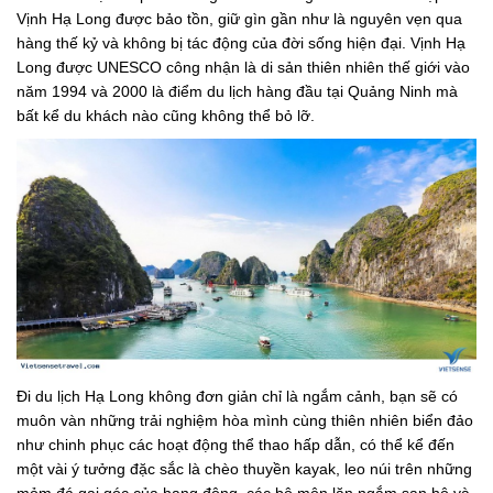
Vịnh Hạ Long được bảo tồn, giữ gìn gần như là nguyên vẹn qua
hàng thế kỷ và không bị tác động của đời sống hiện đại. Vịnh Hạ
Long được UNESCO công nhận là di sản thiên nhiên thế giới vào
năm 1994 và 2000 là điểm du lịch hàng đầu tại Quảng Ninh mà
bất kể du khách nào cũng không thể bỏ lỡ.
Đi du lịch Hạ Long không đơn giản chỉ là ngắm cảnh, bạn sẽ có
muôn vàn những trải nghiệm hòa mình cùng thiên nhiên biển đảo
như chinh phục các hoạt động thể thao hấp dẫn, có thể kể đến
một vài ý tưởng đặc sắc là chèo thuyền kayak, leo núi trên những
mỏm đá gai góc của hang động, các bộ môn lặn ngắm san hô và