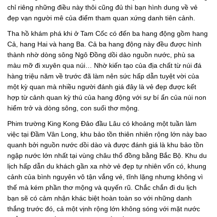
chỉ riêng những điều này thôi cũng đủ thì bạn hình dung về vẻ
đẹp vạn người mê của điểm tham quan xứng danh tiên cảnh.
Tha hồ khám phá khi ở Tam Cốc có đến ba hang động gồm hang
Cả, hang Hai và hang Ba. Cả ba hang động này đều được hình
thành nhờ dòng sông Ngô Đồng dồi dào nguồn nước, phù sa
màu mỡ đi xuyên qua núi… Nhờ kiến tạo của địa chất từ núi đá
hàng triệu năm về trước đã làm nên sức hấp dẫn tuyệt vời của
một kỳ quan mà nhiều người đánh giá đây là vẻ đẹp được kết
hợp từ cảnh quan kỳ thú của hang động với sự bí ẩn của núi non
hiểm trở và dòng sông, con suối thơ mộng.
Phim trường King Kong Đảo đầu Lâu có khoảng một tuần làm
việc tại Đầm Vân Long, khu bảo tồn thiên nhiên rộng lớn này bao
quanh bởi nguồn nước dồi dào và được đánh giá là khu bảo tồn
ngập nước lớn nhất tại vùng châu thổ đồng bằng Bắc Bộ. Khu du
lịch hấp dẫn du khách gần xa nhờ vẻ đẹp tự nhiên vốn có, khung
cảnh của bình nguyên vô tận vắng vẻ, tĩnh lặng nhưng không vì
thế mà kém phần thơ mộng và quyến rũ. Chắc chắn đi du lịch
bạn sẽ có cảm nhận khác biệt hoàn toàn so với những danh
thắng trước đó, cả một vịnh rộng lớn không sóng với mặt nước