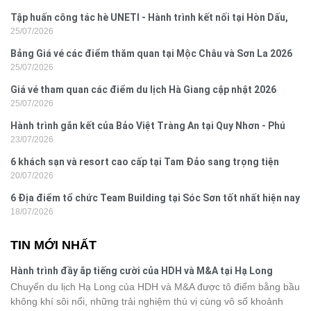
Tập huấn công tác hè UNETI - Hành trình kết nối tại Hòn Dấu,
25/07/2026
Đồ Sơn
Bảng Giá vé các điểm thăm quan tại Mộc Châu và Sơn La 2026
25/07/2026
Giá vé tham quan các điểm du lịch Hà Giang cập nhật 2026
25/07/2026
Hành trình gắn kết của Bảo Việt Tràng An tại Quy Nhơn - Phú
23/07/2026
Yên
6 khách sạn và resort cao cấp tại Tam Đảo sang trọng tiện
20/07/2026
nghi
6 Địa điểm tổ chức Team Building tại Sóc Sơn tốt nhất hiện nay
18/07/2026
TIN MỚI NHẤT
Hành trình đầy ắp tiếng cười của HDH và M&A tại Hạ Long
Chuyến du lịch Hạ Long của HDH và M&A được tô điểm bằng bầu
không khí sôi nổi, những trải nghiệm thú vị cùng vô số khoảnh