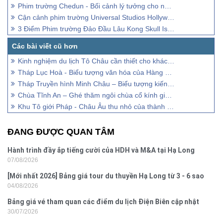
Phim trường Chedun - Bối cảnh lý tưởng cho những bộ phim đỉnh cao
Cận cảnh phim trường Universal Studios Hollywood ở Los Angeles
3 Điểm Phim trường Đảo Đầu Lâu Kong Skull Island
Kinh nghiệm du lịch Tô Châu cần thiết cho khách đi lần đầu
Tháp Lục Hoà - Biểu tượng văn hóa của Hàng Châu, Trung Quốc
Tháp Truyền hình Minh Châu – Biểu tượng kiến trúc của Thượng Hải
Chùa Tĩnh An – Ghé thăm ngôi chùa cổ kính giữa lòng Thượng Hải
Khu Tô giới Pháp - Châu Âu thu nhỏ của thành phố Thượng Hải
ĐANG ĐƯỢC QUAN TÂM
Hành trình đầy ắp tiếng cười của HDH và M&A tại Hạ Long
07/08/2026
[Mới nhất 2026] Bảng giá tour du thuyền Hạ Long từ 3 - 6 sao
04/08/2026
Bảng giá vé tham quan các điểm du lịch Điện Biên cập nhật
30/07/2026
2026