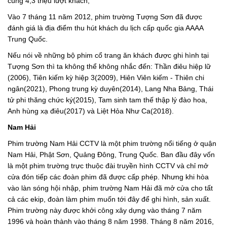
cùng 4,3 triệu lượt khách,
Vào 7 tháng 11 năm 2012, phim trường Tượng Sơn đã được
đánh giá là địa điểm thu hút khách du lịch cấp quốc gia AAAA
Trung Quốc.
Nếu nói về những bộ phim cổ trang ăn khách được ghi hình tại
Tượng Sơn thì ta không thể không nhắc đến: Thần điêu hiệp lữ
(2006), Tiên kiếm kỳ hiệp 3(2009), Hiên Viên kiếm - Thiên chi
ngân(2021), Phong trung kỳ duyên(2014), Lang Nha Bảng, Thái
tử phi thăng chức ký(2015), Tam sinh tam thế thập lý đào hoa,
Anh hùng xạ điêu(2017) và Liệt Hỏa Như Ca(2018).
Nam Hải
Phim trường Nam Hải CCTV là một phim trường nổi tiếng ở quận
Nam Hải, Phật Sơn, Quảng Đông, Trung Quốc. Ban đầu đây vốn
là một phim trường trực thuộc đài truyền hình CCTV và chỉ mở
cửa đón tiếp các đoàn phim đã được cấp phép. Nhưng khi hòa
vào làn sóng hội nhập, phim trường Nam Hải đã mở cửa cho tất
cả các ekip, đoàn làm phim muốn tới đây để ghi hình, sản xuất.
Phim trường này được khởi công xây dựng vào tháng 7 năm
1996 và hoàn thành vào tháng 8 năm 1998. Tháng 8 năm 2016,