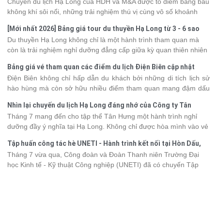
Chuyến du lịch Hạ Long của HDH và M&A được tô điểm bằng bầu
không khí sôi nổi, những trải nghiệm thú vị cùng vô số khoảnh
khắc đáng nhớ. Từ vẻ đẹp của kỳ quan thiên nhiên đến những
[Mới nhất 2026] Bảng giá tour du thuyền Hạ Long từ 3 - 6 sao
phút giây đồng hành bên nhau, tất cả đã tạo nên một chuyến đi
Du thuyền Hạ Long không chỉ là một hành trình tham quan mà
tràn đầy cảm xúc và dấu ấn khó quên.
còn là trải nghiệm nghỉ dưỡng đẳng cấp giữa kỳ quan thiên nhiên
thế giới. Tuy nhiên, mỗi hạng du thuyền sẽ có mức giá và dịch vụ
Bảng giá vé tham quan các điểm du lịch Điện Biên cập nhật
khác nhau, khiến nhiều du khách băn khoăn khi lựa chọn. Bài viết
2026
Điện Biên không chỉ hấp dẫn du khách bởi những di tích lịch sử
dưới đây sẽ cập nhật bảng giá tour du thuyền Hạ Long mới nhất
hào hùng mà còn sở hữu nhiều điểm tham quan mang đậm dấu
2026 từ 3 - 6 sao, giúp bạn dễ dàng so sánh và tìm được hành
ấn văn hóa và thiên nhiên Tây Bắc. Nếu đang lên kế hoạch khám
trình phù hợp với nhu cầu cũng như ngân sách.
Nhìn lại chuyến du lịch Hạ Long đáng nhớ của Công ty Tân
phá vùng đất này, việc cập nhật trước giá vé sẽ giúp bạn chủ
Hưng 2026
Tháng 7 mang đến cho tập thể Tân Hưng một hành trình nghỉ
động hơn trong lịch trình và chi phí. Cùng Vietsense Travel tham
dưỡng đầy ý nghĩa tại Hạ Long. Không chỉ được hòa mình vào vẻ
khảo bảng giá vé tham quan các điểm
du lịch Điện Biên
mới nhất
đẹp của di sản thiên nhiên thế giới, các thành viên còn có dịp gắn
năm 2026 ngay dưới đây.
Tập huấn công tác hè UNETI - Hành trình kết nối tại Hòn Dấu,
kết, sẻ chia và lưu giữ nhiều khoảnh khắc đáng nhớ. Hãy cùng
Đồ Sơn
Tháng 7 vừa qua, Công đoàn và Đoàn Thanh niên Trường Đại
nhìn lại chuyến đi ngập tràn niềm vui và những trải nghiệm khó
học Kinh tế - Kỹ thuật Công nghiệp (UNETI) đã có chuyến Tập
quên.
huấn công tác hè 2026 đầy ý nghĩa tại Hòn Dấu - Đồ Sơn. Không
chỉ là dịp nâng cao kỹ năng và chia sẻ kinh nghiệm công tác,
chương trình còn mang đến những hoạt động giao lưu sôi nổi,
góp phần gắn kết tập thể và lưu giữ nhiều kỷ niệm đáng nhớ.