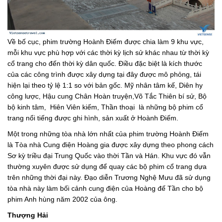
Về bố cục, phim trường Hoành Điếm được chia làm 9 khu vực,
mỗi khu vực phù hợp với các thời kỳ lịch sử khác nhau từ thời kỳ
cổ trang cho đến thời kỳ dân quốc. Điều đặc biệt là kích thước
của các công trình được xây dựng tại đây được mô phỏng, tái
hiện lại theo tỷ lệ 1:1 so với bản gốc. Mỹ nhân tâm kế, Diên hy
công lược, Hậu cung Chân Hoàn truyện,Võ Tắc Thiên bí sử, Bộ
bộ kinh tâm, Hiên Viên kiếm, Thần thoại là những bộ phim cổ
trang nổi tiếng được ghi hình, sản xuất ở Hoành Điếm.
Một trong những tòa nhà lớn nhất của phim trường Hoành Điếm
là Tòa nhà Cung điện Hoàng gia được xây dựng theo phong cách
Sơ kỳ triều đại Trung Quốc vào thời Tần và Hán. Khu vực đó vẫn
thường xuyên được sử dụng để quay các bộ phim cổ trang dựa
trên những thời đại này. Đạo diễn Trương Nghệ Mưu đã sử dụng
tòa nhà này làm bối cảnh cung điện của Hoàng đế Tần cho bộ
phim Anh hùng năm 2002 của ông.
Thượng Hải