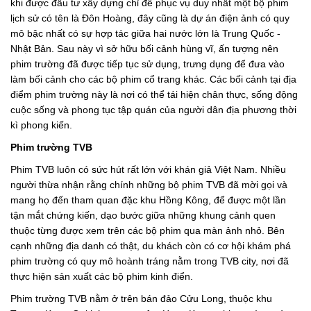
khi được đầu tư xây dựng chỉ để phục vụ duy nhất một bộ phim
lịch sử có tên là Đôn Hoàng, đây cũng là dự án điện ảnh có quy
mô bậc nhất có sự hợp tác giữa hai nước lớn là Trung Quốc -
Nhật Bản. Sau này vì sở hữu bối cảnh hùng vĩ, ấn tượng nên
phim trường đã được tiếp tục sử dụng, trưng dụng để đưa vào
làm bối cảnh cho các bộ phim cổ trang khác. Các bối cảnh tại địa
điểm phim trường này là nơi có thể tái hiện chân thực, sống động
cuộc sống và phong tục tập quán của người dân địa phương thời
kì phong kiến.
Phim trường TVB
Phim TVB luôn có sức hút rất lớn với khán giả Việt Nam. Nhiều
người thừa nhận rằng chính những bộ phim TVB đã mời gọi và
mang họ đến tham quan đặc khu Hồng Kông, để được một lần
tận mắt chứng kiến, dạo bước giữa những khung cảnh quen
thuộc từng được xem trên các bộ phim qua màn ảnh nhỏ. Bên
cạnh những địa danh có thật, du khách còn có cơ hội khám phá
phim trường có quy mô hoành tráng nằm trong TVB city, nơi đã
thực hiện sản xuất các bộ phim kinh điển.
Phim trường TVB nằm ở trên bán đảo Cửu Long, thuộc khu