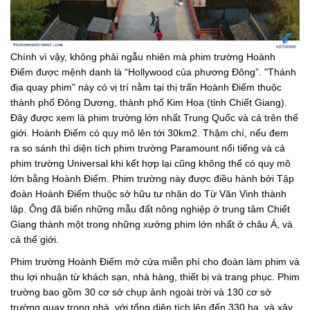
Chính vì vậy, không phải ngẫu nhiên mà phim trường Hoành
Điếm được mệnh danh là “Hollywood của phương Đông”. "Thánh
địa quay phim" này có vị trí nằm tại thị trấn Hoành Điếm thuộc
thành phố Đông Dương, thành phố Kim Hoa (tỉnh Chiết Giang).
Đây được xem là phim trường lớn nhất Trung Quốc và cả trên thế
giới. Hoành Điếm có quy mô lên tới 30km2. Thậm chí, nếu đem
ra so sánh thì diện tích phim trường Paramount nổi tiếng và cả
phim trường Universal khi kết hợp lại cũng không thể có quy mô
lớn bằng Hoành Điếm. Phim trường này được điều hành bởi Tập
đoàn Hoành Điếm thuộc sở hữu tư nhân do Từ Văn Vinh thành
lập. Ông đã biến những mẫu đất nông nghiệp ở trung tâm Chiết
Giang thành một trong những xưởng phim lớn nhất ở châu Á, và
cả thế giới.
Phim trường Hoành Điếm mở cửa miễn phí cho đoàn làm phim và
thu lợi nhuận từ khách sạn, nhà hàng, thiết bị và trang phục. Phim
trường bao gồm 30 cơ sở chụp ảnh ngoài trời và 130 cơ sở
trường quay trong nhà, với tổng diện tích lên đến 330 ha và xây