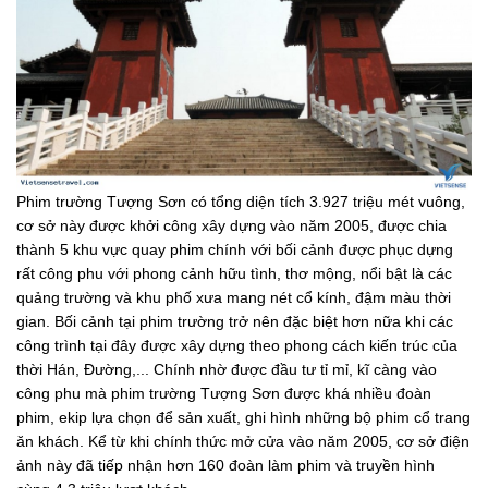
Phim trường Tượng Sơn có tổng diện tích 3.927 triệu mét vuông,
cơ sở này được khởi công xây dựng vào năm 2005, được chia
thành 5 khu vực quay phim chính với bối cảnh được phục dựng
rất công phu với phong cảnh hữu tình, thơ mộng, nổi bật là các
quảng trường và khu phố xưa mang nét cổ kính, đậm màu thời
gian. Bối cảnh tại phim trường trở nên đặc biệt hơn nữa khi các
công trình tại đây được xây dựng theo phong cách kiến trúc của
thời Hán, Đường,... Chính nhờ được đầu tư tỉ mỉ, kĩ càng vào
công phu mà phim trường Tượng Sơn được khá nhiều đoàn
phim, ekip lựa chọn để sản xuất, ghi hình những bộ phim cổ trang
ăn khách. Kể từ khi chính thức mở cửa vào năm 2005, cơ sở điện
ảnh này đã tiếp nhận hơn 160 đoàn làm phim và truyền hình