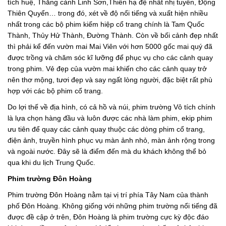
tích huệ, Thắng cảnh Linh Sơn,Thiên hạ đệ nhất nhị tuyền, Động
Thiên Quyển… trong đó, xét về độ nổi tiếng và xuất hiện nhiều
nhất trong các bộ phim kiếm hiệp cổ trang chính là Tam Quốc
Thành, Thủy Hử Thành, Đường Thành. Còn về bối cảnh đẹp nhất
thì phải kể đến vườn mai Mai Viên với hơn 5000 gốc mai quý đã
được trồng và chăm sóc kĩ lưỡng để phục vụ cho các cảnh quay
trong phim. Vẻ đẹp của vườn mai khiến cho các cảnh quay trở
nên thơ mộng, tươi đẹp và say ngất lòng người, đặc biệt rất phù
hợp với các bộ phim cổ trang.
Do lợi thế về địa hình, có cả hồ và núi, phim trường Vô tích chính
là lựa chọn hàng đầu và luôn được các nhà làm phim, ekip phim
ưu tiên để quay các cảnh quay thuộc các dòng phim cổ trang,
điện ảnh, truyền hình phục vụ màn ảnh nhỏ, màn ảnh rộng trong
và ngoài nước. Đây sẽ là điểm đến mà du khách không thể bỏ
qua khi du lịch Trung Quốc.
Phim trường Đôn Hoàng
Phim trường Đôn Hoàng nằm tại vị trí phía Tây Nam của thành
phố Đôn Hoàng. Không giống với những phim trường nổi tiếng đã
được đề cập ở trên, Đôn Hoàng là phim trường cực kỳ độc đáo