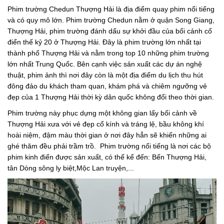
Phim trường Chedun Thượng Hải là địa điểm quay phim nổi tiếng
và có quy mô lớn. Phim trường Chedun nằm ở quận Song Giang,
Thượng Hải, phim trường đánh dấu sự khởi đầu của bối cảnh cổ
điển thế kỷ 20 ở Thượng Hải. Đây là phim trường lớn nhất tại
thành phố Thượng Hải và nằm trong top 10 những phim trường
lớn nhất Trung Quốc. Bên cạnh việc sản xuất các dự án nghệ
thuật, phim ảnh thì nơi đây còn là một địa điểm du lịch thu hút
đông đảo du khách tham quan, khám phá và chiêm ngưỡng vẻ
đẹp của 1 Thượng Hải thời kỳ dân quốc không đổi theo thời gian.
Phim trường này phục dựng một không gian lấy bối cảnh về
Thượng Hải xưa với vẻ đẹp cổ kính và tráng lệ, bầu không khí
hoài niệm, đậm màu thời gian ở nơi đây hẳn sẽ khiến những ai
ghé thăm đều phải trầm trồ. Phim trường nổi tiếng là nơi các bộ
phim kinh điển được sản xuất, có thể kể đến: Bến Thượng Hải,
tân Dòng sông ly biệt,Mộc Lan truyện,...