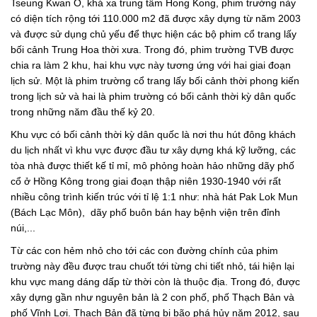
Tseung Kwan O, khá xa trung tâm Hong Kong, phim trường này
có diện tích rộng tới 110.000 m2 đã được xây dựng từ năm 2003
và được sử dụng chủ yếu để thực hiện các bộ phim cổ trang lấy
bối cảnh Trung Hoa thời xưa. Trong đó, phim trường TVB được
chia ra làm 2 khu, hai khu vực này tương ứng với hai giai đoạn
lịch sử. Một là phim trường cổ trang lấy bối cảnh thời phong kiến
trong lịch sử và hai là phim trường có bối cảnh thời kỳ dân quốc
trong những năm đầu thế kỷ 20.
Khu vực có bối cảnh thời kỳ dân quốc là nơi thu hút đông khách
du lịch nhất vì khu vực được đầu tư xây dựng khá kỹ lưỡng, các
tòa nhà được thiết kế tỉ mỉ, mô phỏng hoàn hảo những dãy phố
cổ ở Hồng Kông trong giai đoạn thập niên 1930-1940 với rất
nhiều công trình kiến trúc với tỉ lệ 1:1 như: nhà hát Pak Lok Mun
(Bách Lạc Môn), dãy phố buôn bán hay bệnh viện trên đỉnh
núi,...
Từ các con hẻm nhỏ cho tới các con đường chính của phim
trường này đều được trau chuốt tới từng chi tiết nhỏ, tái hiện lại
khu vực mang dáng dấp từ thời còn là thuộc địa. Trong đó, được
xây dựng gần như nguyên bản là 2 con phố, phố Thạch Bản và
phố Vĩnh Lợi. Thạch Bản đã từng bị bão phá hủy năm 2012, sau