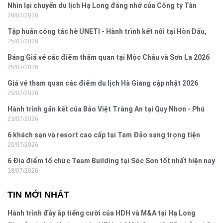
Nhìn lại chuyến du lịch Hạ Long đáng nhớ của Công ty Tân
28/07/2026
Hưng 2026
Tập huấn công tác hè UNETI - Hành trình kết nối tại Hòn Dấu,
25/07/2026
Đồ Sơn
Bảng Giá vé các điểm thăm quan tại Mộc Châu và Sơn La 2026
25/07/2026
Giá vé tham quan các điểm du lịch Hà Giang cập nhật 2026
25/07/2026
Hành trình gắn kết của Bảo Việt Tràng An tại Quy Nhơn - Phú
23/07/2026
Yên
6 khách sạn và resort cao cấp tại Tam Đảo sang trọng tiện
20/07/2026
nghi
6 Địa điểm tổ chức Team Building tại Sóc Sơn tốt nhất hiện nay
18/07/2026
TIN MỚI NHẤT
Hành trình đầy ắp tiếng cười của HDH và M&A tại Hạ Long