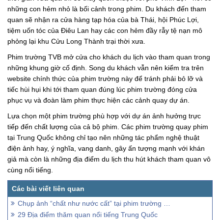
những con hẻm nhỏ là bối cảnh trong phim. Du khách đến tham
quan sẽ nhận ra cửa hàng tạp hóa của bà Thái, hội Phúc Lợi,
tiệm uốn tóc của Điêu Lan hay các con hẻm đầy rẫy tệ nạn mô
phỏng lại khu Cửu Long Thành trại thời xưa.
Phim trường TVB mở cửa cho khách du lịch vào tham quan trong
những khung giờ cố định. Song du khách vẫn nên kiểm tra trên
website chính thức của phim trường này để tránh phải bỏ lỡ và
tiếc hùi hụi khi tới tham quan đúng lúc phim trường đóng cửa
phục vụ và đoàn làm phim thực hiện các cảnh quay dự án.
Lựa chọn một phim trường phù hợp với dự án ảnh hưởng trực
tiếp đến chất lượng của cả bộ phim. Các phim trường quay phim
tại Trung Quốc không chỉ tạo nên những tác phẩm nghệ thuật
điện ảnh hay, ý nghĩa, vang danh, gây ấn tượng mạnh với khán
giả mà còn là những địa điểm du lịch thu hút khách tham quan vô
cùng nổi tiếng.
Chụp ảnh “chất như nước cất” tại phim trường cổ trang ở Đà Lạt
29 Địa điểm thăm quan nổi tiếng Trung Quốc