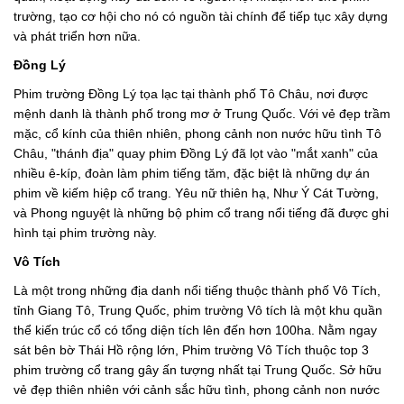
trường, tạo cơ hội cho nó có nguồn tài chính để tiếp tục xây dựng
và phát triển hơn nữa.
Đồng Lý
Phim trường Đồng Lý tọa lạc tại thành phố Tô Châu, nơi được
mệnh danh là thành phố trong mơ ở Trung Quốc. Với vẻ đẹp trầm
mặc, cổ kính của thiên nhiên, phong cảnh non nước hữu tình Tô
Châu, "thánh địa" quay phim Đồng Lý đã lọt vào "mắt xanh" của
nhiều ê-kíp, đoàn làm phim tiếng tăm, đặc biệt là những dự án
phim về kiếm hiệp cổ trang. Yêu nữ thiên hạ, Như Ý Cát Tường,
và Phong nguyệt là những bộ phim cổ trang nổi tiếng đã được ghi
hình tại phim trường này.
Vô Tích
Là một trong những địa danh nổi tiếng thuộc thành phố Vô Tích,
tỉnh Giang Tô, Trung Quốc, phim trường Vô tích là một khu quần
thể kiến trúc cổ có tổng diện tích lên đến hơn 100ha. Nằm ngay
sát bên bờ Thái Hồ rộng lớn, Phim trường Vô Tích thuộc top 3
phim trường cổ trang gây ấn tượng nhất tại Trung Quốc. Sở hữu
vẻ đẹp thiên nhiên với cảnh sắc hữu tình, phong cảnh non nước