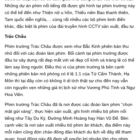
Những dự án phim nổi tiếng đã được ghi hình tại phim trường này
có thể kể đến như Thiện nữ u hồn, Thiếu niên Bao thanh thiên,
Tam quốc diễn nghĩa,... cùng rất nhiều các bộ phim kinh điển
khác, đặc biệt là phim của đài truyền hình CCTV sản xuất, đầu tư.
Trác Châu
Phim trường Trác Châu được xem như Bắc Kinh phiên bản thu
nhỏ đối với các đoàn làm phim. Bối cảnh tại phim trường được
đầu tư xây dựng rất đẹp mắt với vẻ đẹp cổ kính và tráng lệ có thể
làm say lòng người. Điều thú vị của phim trường là bên cạnh
những phiên bản mô phỏng có tỉ lệ 1:1 của Tử Cấm Thành, Hạ
Môn thì tại đây còn có không ít di tích thật sự cho đến nay vẫn
còn nguyên vẹn những giá trị lịch sử như Vương Phủ Tỉnh và Ngự
Hoa Viên.
Phim trường Trác Châu đã là nơi được các đoàn làm phim “chọn
mặt gửi vàng”, thực hiện sản xuất, ghi hình nhiều bộ phim nổi
tiếng như Tây Du Ký, Đường Minh Hoàng hay Hán Vũ Đế. Bên
cạnh việc là nơi sản xuất nhiều bộ phim ăn khách, địa điểm này
mỗi năm cũng đón chào đông đảo khách du lịch về đây để tham
quan, hoạt động này đã đem về nguồn lợi nhuận lớn cho phim